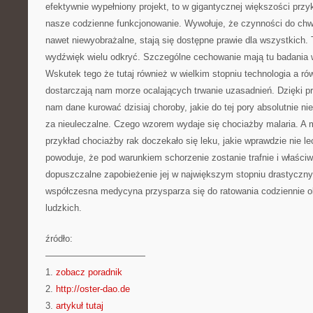
efektywnie wypełniony projekt, to w gigantycznej większości prz
nasze codzienne funkcjonowanie. Wywołuje, że czynności do chwil
nawet niewyobrażalne, stają się dostępne prawie dla wszystkich.
wydźwięk wielu odkryć. Szczególne cechowanie mają tu badania w
Wskutek tego że tutaj również w wielkim stopniu technologia a r
dostarczają nam morze ocalających trwanie uzasadnień. Dzięki 
nam dane kurować dzisiaj choroby, jakie do tej pory absolutnie 
za nieuleczalne. Czego wzorem wydaje się chociażby malaria. A 
przykład chociażby rak doczekało się leku, jakie wprawdzie nie le
powoduje, że pod warunkiem schorzenie zostanie trafnie i właściwi
dopuszczalne zapobieżenie jej w największym stopniu drastycz
współczesna medycyna przysparza się do ratowania codziennie ob
ludzkich.
źródło:
———————————
1.
zobacz poradnik
2.
http://oster-dao.de
3.
artykuł tutaj