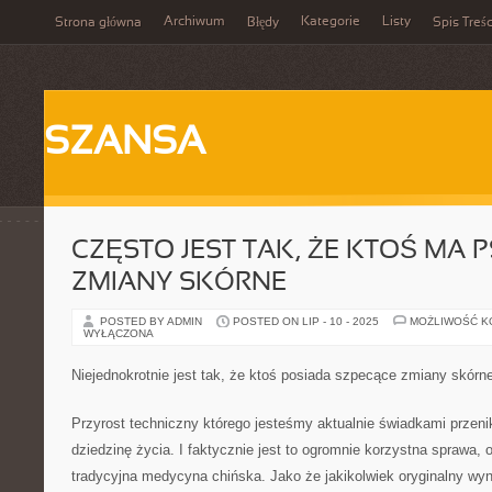
Archiwum
Kategorie
Listy
Strona główna
Błędy
Spis Treśc
SZANSA
CZĘSTO JEST TAK, ŻE KTOŚ MA 
ZMIANY SKÓRNE
POSTED BY ADMIN
POSTED ON LIP - 10 - 2025
MOŻLIWOŚĆ 
WYŁĄCZONA
Niejednokrotnie jest tak, że ktoś posiada szpecące zmiany skórn
Przyrost techniczny którego jesteśmy aktualnie świadkami przen
dziedzinę życia. I faktycznie jest to ogromnie korzystna sprawa, o
tradycyjna medycyna chińska. Jako że jakikolwiek oryginalny wyn