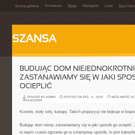
Archiwum
Kategorie
Listy
Strona główna
Błędy
Spis Treśc
SZANSA
BUDUJĄC DOM NIEJEDNOKROTNI
ZASTANAWIAMY SIĘ W JAKI SPO
OCIEPLIĆ
POSTED BY ADMIN
POSTED ON PAŹ - 6 - 2025
MOŻLIWOŚĆ K
WYŁĄCZONA
Krzesła, stoły sofy, kanapy. Takich propozycji nie brakuje w kr
Budując dom nieraz zastanawiamy się w jaki sposób go ocieplić.
w owym czasie ogrzanie go w sztampowy sposób, to jest kaloryfe