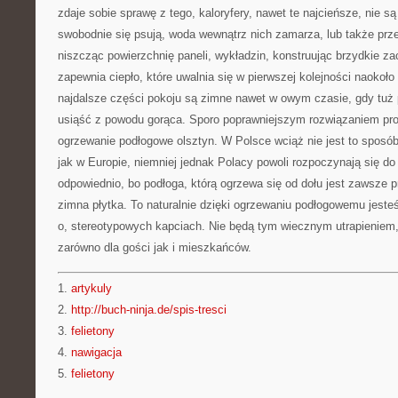
zdaje sobie sprawę z tego, kaloryfery, nawet te najcieńsze, nie są
swobodnie się psują, woda wewnątrz nich zamarza, lub także prz
niszcząc powierzchnię paneli, wykładzin, konstruując brzydkie zac
zapewnia ciepło, które uwalnia się w pierwszej kolejności naokoło
najdalsze części pokoju są zimne nawet w owym czasie, gdy tuż p
usiąść z powodu gorąca. Sporo poprawniejszym rozwiązaniem pr
ogrzewanie podłogowe olsztyn. W Polsce wciąż nie jest to sposó
jak w Europie, niemniej jednak Polacy powoli rozpoczynają się do
odpowiednio, bo podłoga, którą ogrzewa się od dołu jest zawsze 
zimna płytka. To naturalnie dzięki ogrzewaniu podłogowemu jest
o, stereotypowych kapciach. Nie będą tym wiecznym utrapieniem
zarówno dla gości jak i mieszkańców.
1.
artykuly
2.
http://buch-ninja.de/spis-tresci
3.
felietony
4.
nawigacja
5.
felietony