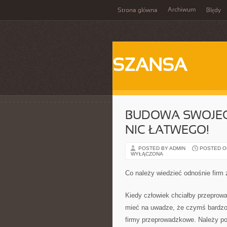
Archiwum
Strona główna
Błędy
SZANSA
BUDOWA SWOJEG
NIC ŁATWEGO!
POSTED BY ADMIN
POSTED ON 
WYŁĄCZONA
Co należy wiedzieć odnośnie firm
Kiedy człowiek chciałby przeprow
mieć na uwadze, że czymś bardzo 
firmy przeprowadzkowe. Należy pos