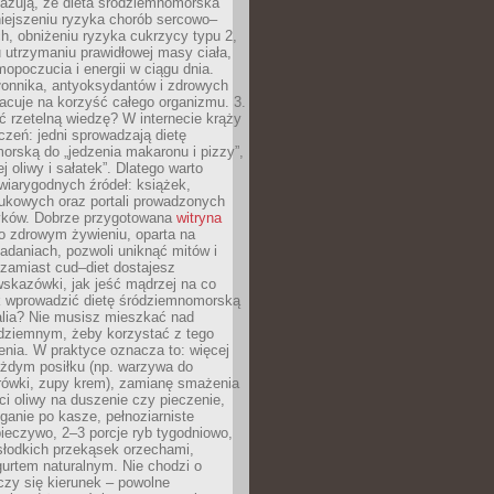
azują, że dieta śródziemnomorska
iejszeniu ryzyka chorób sercowo–
, obniżeniu ryzyka cukrzycy typu 2,
 utrzymaniu prawidłowej masy ciała,
opoczucia i energii w ciągu dnia.
łonnika, antyoksydantów i zdrowych
acuje na korzyść całego organizmu. 3.
 rzetelną wiedzę? W internecie krąży
czeń: jedni sprowadzają dietę
rską do „jedzenia makaronu i pizzy”,
j oliwy i sałatek”. Dlatego warto
wiarygodnych źródeł: książek,
aukowych oraz portali prowadzonych
tyków. Dobrze przygotowana
witryna
o zdrowym żywieniu, oparta na
adaniach, pozwoli uniknąć mitów i
 zamiast cud–diet dostajesz
skazówki, jak jeść mądrzej na co
ak wprowadzić dietę śródziemnomorską
alia? Nie musisz mieszkać nad
ziemnym, żeby korzystać z tego
nia. W praktyce oznacza to: więcej
żdym posiłku (np. warzywa do
rówki, zupy krem), zamianę smażenia
ści oliwy na duszenie czy pieczenie,
ganie po kasze, pełnoziarniste
ieczywo, 2–3 porcje ryb tygodniowo,
słodkich przekąsek orzechami,
urtem naturalnym. Nie chodzi o
iczy się kierunek – powolne