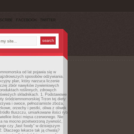
SCRIBE
FACEBOOK
TWITTER
emnomorska od lat pojawia się w
najzdrowszych sposobów odżywiania.
kcyjny plan, który narzuca liczenie
 raczej zbiór nawyków żywieniowych
produktach roślinnych, zdrowych
i świeżych składnikach. 1. Podstawowe
ety śródziemnomorskiej Trzon tej diety
rzywa i owoce, pełnoziarniste zboża,
zkowe, orzechy i pestki, oliwa z oliwek
źródło tłuszczu, umiarkowane ilości ryb
iewielkie ilości mięsa czerwonego. Nie
ca na mocno przetworzoną żywność,
oje czy „fast foody” w dzisiejszym
2. Dlaczego lekarze tak ją chwalą?