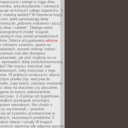
opoczucia i energii w ciągu dnia.
łonnika, antyoksydantów i zdrowych
acuje na korzyść całego organizmu. 3.
 rzetelną wiedzę? W internecie krąży
czeń: jedni sprowadzają dietę
rską do „jedzenia makaronu i pizzy”,
j oliwy i sałatek”. Dlatego warto
wiarygodnych źródeł: książek,
aukowych oraz portali prowadzonych
tyków. Dobrze przygotowana
witryna
o zdrowym żywieniu, oparta na
adaniach, pozwoli uniknąć mitów i
 zamiast cud–diet dostajesz
skazówki, jak jeść mądrzej na co
ak wprowadzić dietę śródziemnomorską
alia? Nie musisz mieszkać nad
ziemnym, żeby korzystać z tego
nia. W praktyce oznacza to: więcej
żdym posiłku (np. warzywa do
rówki, zupy krem), zamianę smażenia
ści oliwy na duszenie czy pieczenie,
ganie po kasze, pełnoziarniste
ieczywo, 2–3 porcje ryb tygodniowo,
słodkich przekąsek orzechami,
urtem naturalnym. Nie chodzi o
iczy się kierunek – powolne
 się od żywności przetworzonej w
alnych, sezonowych produktów. 5.
także relacje i rytuały W krajach
orskich ogromną rolę odgrywa sposób