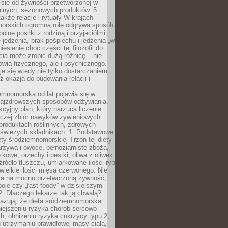
 się od żywności przetworzonej w
alnych, sezonowych produktów. 5.
także relacje i rytuały W krajach
orskich ogromną rolę odgrywa sposób
ólne posiłki z rodziną i przyjaciółmi,
 jedzenia, brak pośpiechu i jedzenia „w
iesienie choć części tej filozofii do
ia może zrobić dużą różnicę – nie
rowia fizycznego, ale i psychicznego.
je się wtedy nie tylko dostarczaniem
też okazją do budowania relacji i
emnomorska od lat pojawia się w
najzdrowszych sposobów odżywiania.
kcyjny plan, który narzuca liczenie
 raczej zbiór nawyków żywieniowych
produktach roślinnych, zdrowych
i świeżych składnikach. 1. Podstawowe
ety śródziemnomorskiej Trzon tej diety
rzywa i owoce, pełnoziarniste zboża,
zkowe, orzechy i pestki, oliwa z oliwek
źródło tłuszczu, umiarkowane ilości ryb
iewielkie ilości mięsa czerwonego. Nie
ca na mocno przetworzoną żywność,
oje czy „fast foody” w dzisiejszym
2. Dlaczego lekarze tak ją chwalą?
azują, że dieta śródziemnomorska
iejszeniu ryzyka chorób sercowo–
, obniżeniu ryzyka cukrzycy typu 2,
 utrzymaniu prawidłowej masy ciała,