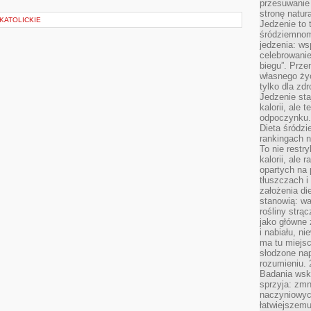
przesuwanie
stronę natur
 KATOLICKIE
Jedzenie to 
śródziemnom
jedzenia: wsp
celebrowanie
biegu”. Przen
własnego życ
tylko dla zd
Jedzenie sta
kalorii, ale 
odpoczynku.
Dieta śródzi
rankingach 
To nie restry
kalorii, ale
opartych na 
tłuszczach 
założenia di
stanowią: wa
rośliny strąc
jako główne 
i nabiału, n
ma tu miejs
słodzone nap
rozumieniu. 
Badania wsk
sprzyja: zmn
naczyniowych
łatwiejszemu