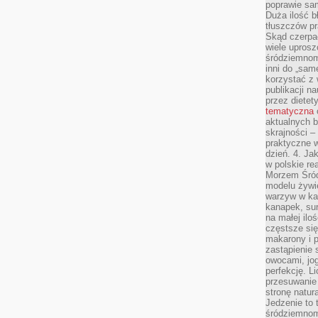
poprawie sam
Duża ilość b
tłuszczów pr
Skąd czerpać
wiele uprosz
śródziemnomo
inni do „same
korzystać z 
publikacji n
przez diete
tematyczna
aktualnych b
skrajności –
praktyczne w
dzień. 4. J
w polskie re
Morzem Śród
modelu żywie
warzyw w ka
kanapek, su
na małej ilo
częstsze się
makarony i p
zastąpienie 
owocami, jog
perfekcję. L
przesuwanie
stronę natur
Jedzenie to 
śródziemnom