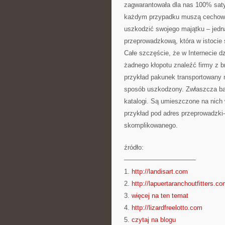
zagwarantowała dla nas 100% saty
każdym przypadku muszą cechować
uszkodzić swojego majątku – jedn
przeprowadzkową, która w istocie
Całe szczęście, że w Internecie d
żadnego kłopotu znaleźć firmy z b
przykład pakunek transportowany n
sposób uszkodzony. Zwłaszcza ba
katalogi. Są umieszczone na nich
przykład pod adres przeprowadzki-
skomplikowanego.
źródło:
———————————
1.
http://landisart.com
2.
http://lapuertaranchoutfitters.c
3.
więcej na ten temat
4.
http://lizardfreelotto.com
5.
czytaj na blogu