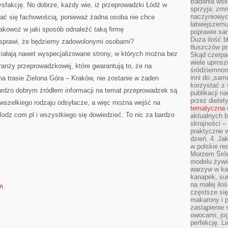
Badania wsk
sfakcję. No dobrze, każdy wie, iż przeprowadzki Łódź w
sprzyja: zmn
naczyniowych
 się fachowością, ponieważ żadna osoba nie chce
łatwiejszemu
akowoż w jaki sposób odnaleźć taką firmę
poprawie sam
Duża ilość b
 sprawi, że będziemy zadowolonymi osobami?
tłuszczów pr
ziałają nawet wyspecjalizowane strony, w których można bez
Skąd czerpać
wiele uprosz
ranży przeprowadzkowej, które gwarantują to, że na
śródziemnomo
inni do „same
a trasie Zielona Góra – Kraków, nie zostanie w żaden
korzystać z 
rdzo dobrym źródłem informacji na temat przeprowadzek są
publikacji n
przez diete
 wszelkiego rodzaju odsyłacze, a więc można wejść na
tematyczna
lodz.com.pl i wszystkiego się dowiedzieć. To nic za bardzo
aktualnych b
skrajności –
praktyczne w
dzień. 4. J
w polskie re
Morzem Śród
modelu żywie
warzyw w ka
kanapek, su
na małej ilo
om
częstsze się
makarony i p
zastąpienie 
owocami, jog
perfekcję. L