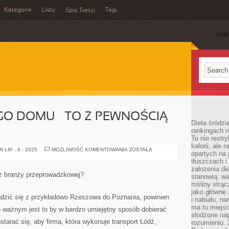
Kategorie
Listy
Tagi
Spis Treści
SUB
O DOMU – TO Z PEWNOŚCIĄ
Dieta śródzi
rankingach 
To nie restry
kalorii, ale
BUDOWA
LIP - 6 - 2025
MOŻLIWOŚĆ KOMENTOWANIA
ZOSTAŁA
opartych na 
SWOJEGO
DOMU
tłuszczach 
–
założenia di
TO
 z branży przeprowadzkowej?
stanowią: wa
Z
PEWNOŚCIĄ
rośliny strąc
NIC
jako główne 
ŁATWEGO!
adzić się z przykładowo Rzeszowa do Poznania, powinien
i nabiału, n
ma tu miejs
ważnym jest to by w bardzo umiejętny sposób dobierać
słodzone nap
tarać się, aby firma, która wykonuje transport Łódź,
rozumieniu. 