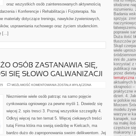
ma tu miejs
oraz wszystkich osób zainteresowanych aktywnością
słodzone nap
rozumieniu. 
rzenia i Konferencje i Rehabilitacja i Fizjoterapia. Na
Badania wsk
sprzyja: zmn
e materiały dotyczące treningu, nawyków żywieniowych,
naczyniowych
ików, usprawniania ruchowego oraz życiem studenckim.
łatwiejszemu
poprawie sam
ę […]
Duża ilość b
tłuszczów pr
Skąd czerpać
wiele uprosz
śródziemnomo
inni do „same
korzystać z 
ŻO OSÓB ZASTANAWIA SIĘ,
publikacji n
przez diete
I SIĘ SŁOWO GALWANIZACJI
tematyczna
aktualnych b
NADZWYCZAJ
025
MOŻLIWOŚĆ KOMENTOWANIA
ZOSTAŁA WYŁĄCZONA
skrajności –
DUŻO
praktyczne w
OSÓB
ZASTANAWIA
dzień. 4. J
Niezmiernie wiele osób patrząc na samo pojęcie
SIĘ,
w polskie re
DO
cynkowania ogniowego za pewne myśli 1. Dowiedz się
Morzem Śród
CZEGO
ODNOSI
modelu żywie
więcej 2. spis tresci 3. Poznaj wszystkie szczegóły 4.
SIĘ
warzyw w ka
SŁOWO
Odkryj więcej na ten temat 5. Więcej ciekawych treści
GALWANIZACJI
kanapek, su
na małej ilo
tutaj Firma która ma swoją siedzibę w Kielcach, ma
częstsze się
makarony i p
bardzo dużo do zaproponowania swoim delikwentom. Jej