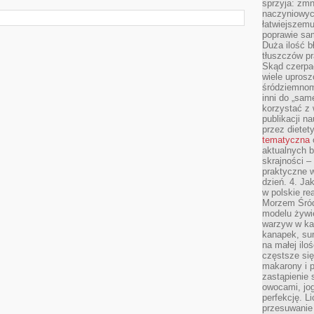
sprzyja: zmn
naczyniowych
łatwiejszemu
poprawie sam
Duża ilość b
tłuszczów pr
Skąd czerpać
wiele uprosz
śródziemnomo
inni do „same
korzystać z 
publikacji n
przez diete
tematyczna
aktualnych b
skrajności –
praktyczne w
dzień. 4. J
w polskie re
Morzem Śród
modelu żywie
warzyw w ka
kanapek, su
na małej ilo
częstsze się
makarony i p
zastąpienie 
owocami, jog
perfekcję. L
przesuwanie