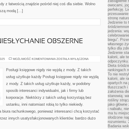
zastąpienie 
żdy z łatwością znajdzie pośród niej coś dla siebie. Wolno
owocami, jog
perfekcję. L
jszą modą […]
przesuwanie
stronę natur
Jedzenie to 
śródziemnom
jedzenia: wsp
celebrowanie
biegu”. Przen
NIESŁYCHANIE OBSZERNE
własnego życ
tylko dla zd
Jedzenie sta
kalorii, ale 
SOSNOWIEC
2025
MOŻLIWOŚĆ KOMENTOWANIA
ZOSTAŁA WYŁĄCZONA
odpoczynku.
TO
NIESŁYCHANIE
Dieta śródzi
OBSZERNE
Posługi księgowe nigdy nie wyjdą z mody. Z takich
rankingach 
MIASTO
To nie restry
usług użytkuje każdy Posługi księgowe nigdy nie wyjdą
kalorii, ale
opartych na 
z mody. Z takich usług użytkuje każdy, w podobny
tłuszczach 
sposób interesanci indywidualni, jak i firmy lub
założenia di
stanowią: wa
korporacje. Niektórzy z takich usług korzystają bez
rośliny strąc
ustanku, inni natomiast robią to tylko niekiedy.
jako główne 
i nabiału, n
 biura rachunkowego, ponieważ interesanci chcą korzystać
ma tu miejs
słodzone nap
rzez innych usatysfakcjonowanych klientów. bardzo dużo
rozumieniu. 
Badania wsk