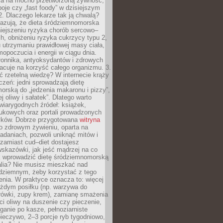
ca na mocno przetworzoną żywność,
oje czy „fast foody” w dzisiejszym
2. Dlaczego lekarze tak ją chwalą?
azują, że dieta śródziemnomorska
iejszeniu ryzyka chorób sercowo–
, obniżeniu ryzyka cukrzycy typu 2,
 utrzymaniu prawidłowej masy ciała,
opoczucia i energii w ciągu dnia.
łonnika, antyoksydantów i zdrowych
acuje na korzyść całego organizmu. 3.
 rzetelną wiedzę? W internecie krąży
czeń: jedni sprowadzają dietę
rską do „jedzenia makaronu i pizzy”,
j oliwy i sałatek”. Dlatego warto
wiarygodnych źródeł: książek,
aukowych oraz portali prowadzonych
tyków. Dobrze przygotowana
witryna
o zdrowym żywieniu, oparta na
adaniach, pozwoli uniknąć mitów i
 zamiast cud–diet dostajesz
skazówki, jak jeść mądrzej na co
ak wprowadzić dietę śródziemnomorską
alia? Nie musisz mieszkać nad
ziemnym, żeby korzystać z tego
nia. W praktyce oznacza to: więcej
żdym posiłku (np. warzywa do
rówki, zupy krem), zamianę smażenia
ści oliwy na duszenie czy pieczenie,
ganie po kasze, pełnoziarniste
ieczywo, 2–3 porcje ryb tygodniowo,