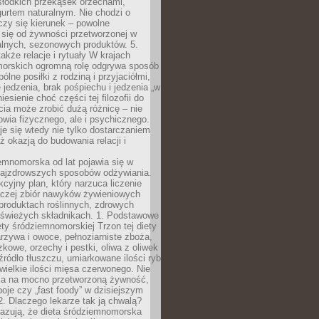
słodkich przekąsek orzechami,
urtem naturalnym. Nie chodzi o
iczy się kierunek – powolne
 się od żywności przetworzonej w
alnych, sezonowych produktów. 5.
także relacje i rytuały W krajach
orskich ogromną rolę odgrywa sposób
ólne posiłki z rodziną i przyjaciółmi,
 jedzenia, brak pośpiechu i jedzenia „w
iesienie choć części tej filozofii do
ia może zrobić dużą różnicę – nie
rowia fizycznego, ale i psychicznego.
je się wtedy nie tylko dostarczaniem
też okazją do budowania relacji i
emnomorska od lat pojawia się w
najzdrowszych sposobów odżywiania.
kcyjny plan, który narzuca liczenie
 raczej zbiór nawyków żywieniowych
produktach roślinnych, zdrowych
i świeżych składnikach. 1. Podstawowe
ety śródziemnomorskiej Trzon tej diety
rzywa i owoce, pełnoziarniste zboża,
zkowe, orzechy i pestki, oliwa z oliwek
źródło tłuszczu, umiarkowane ilości ryb
iewielkie ilości mięsa czerwonego. Nie
ca na mocno przetworzoną żywność,
oje czy „fast foody” w dzisiejszym
2. Dlaczego lekarze tak ją chwalą?
azują, że dieta śródziemnomorska