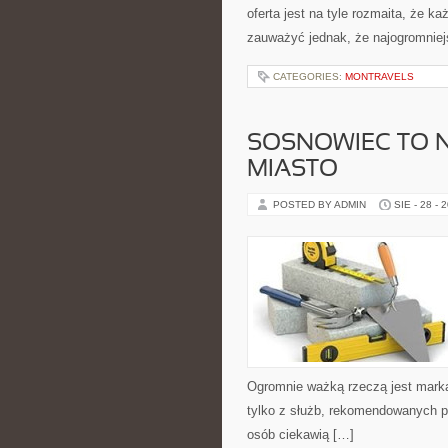
oferta jest na tyle rozmaita, że ka
zauważyć jednak, że najogromnie
CATEGORIES:
MONTRAVELS
SOSNOWIEC TO 
MIASTO
POSTED BY ADMIN
SIE - 28 - 
Ogromnie ważką rzeczą jest marka
tylko z służb, rekomendowanych p
osób ciekawią […]