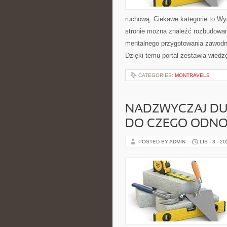
ruchową. Ciekawe kategorie to Wyda
stronie można znaleźć rozbudowan
mentalnego przygotowania zawodn
Dzięki temu portal zestawia wiedz
CATEGORIES:
MONTRAVELS
NADZWYCZAJ DU
DO CZEGO ODNOS
POSTED BY ADMIN
LIS - 3 - 2