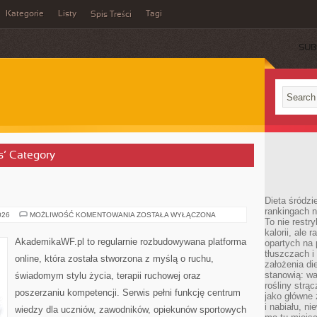
Kategorie
Listy
Tagi
Spis Treści
SUB
s’ Category
Dieta śródzi
rankingach 
ZDROWIE
026
MOŻLIWOŚĆ KOMENTOWANIA
ZOSTAŁA WYŁĄCZONA
To nie restry
I
DIETA
kalorii, ale
AkademikaWF.pl to regularnie rozbudowywana platforma
opartych na 
tłuszczach 
online, która została stworzona z myślą o ruchu,
założenia di
stanowią: wa
świadomym stylu życia, terapii ruchowej oraz
rośliny strąc
poszerzaniu kompetencji. Serwis pełni funkcję centrum
jako główne 
i nabiału, n
wiedzy dla uczniów, zawodników, opiekunów sportowych