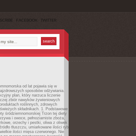
SCRIBE
FACEBOOK
TWITTER
emnomorska od lat pojawia się w
najzdrowszych sposobów odżywiania.
kcyjny plan, który narzuca liczenie
 raczej zbiór nawyków żywieniowych
produktach roślinnych, zdrowych
i świeżych składnikach. 1. Podstawowe
ety śródziemnomorskiej Trzon tej diety
rzywa i owoce, pełnoziarniste zboża,
zkowe, orzechy i pestki, oliwa z oliwek
źródło tłuszczu, umiarkowane ilości ryb
iewielkie ilości mięsa czerwonego. Nie