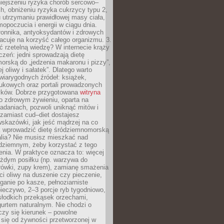
iejszeniu ryzyka chorób sercowo–
, obniżeniu ryzyka cukrzycy typu 2,
 utrzymaniu prawidłowej masy ciała,
opoczucia i energii w ciągu dnia.
łonnika, antyoksydantów i zdrowych
acuje na korzyść całego organizmu. 3.
 rzetelną wiedzę? W internecie krąży
czeń: jedni sprowadzają dietę
rską do „jedzenia makaronu i pizzy”,
j oliwy i sałatek”. Dlatego warto
wiarygodnych źródeł: książek,
aukowych oraz portali prowadzonych
tyków. Dobrze przygotowana
witryna
o zdrowym żywieniu, oparta na
adaniach, pozwoli uniknąć mitów i
 zamiast cud–diet dostajesz
skazówki, jak jeść mądrzej na co
ak wprowadzić dietę śródziemnomorską
alia? Nie musisz mieszkać nad
ziemnym, żeby korzystać z tego
nia. W praktyce oznacza to: więcej
żdym posiłku (np. warzywa do
rówki, zupy krem), zamianę smażenia
ści oliwy na duszenie czy pieczenie,
ganie po kasze, pełnoziarniste
ieczywo, 2–3 porcje ryb tygodniowo,
słodkich przekąsek orzechami,
urtem naturalnym. Nie chodzi o
iczy się kierunek – powolne
 się od żywności przetworzonej w