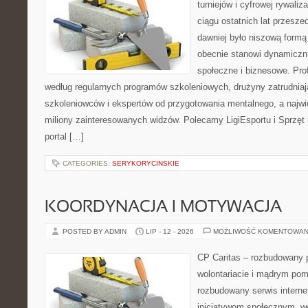
turniejów i cyfrowej rywaliz
ciągu ostatnich lat przesz
dawniej było niszową formą
obecnie stanowi dynamiczni
społeczne i biznesowe. Prof
według regularnych programów szkoleniowych, drużyny zatrudnia
szkoleniowców i ekspertów od przygotowania mentalnego, a najwię
miliony zainteresowanych widzów. Polecamy LigiEsportu i Sprzęt i
portal […]
CATEGORIES:
SERYKORYCINSKIE
KOORDYNACJA I MOTYWACJA
POSTED BY ADMIN
LIP - 12 - 2026
MOŻLIWOŚĆ KOMENTOWAN
CP Caritas – rozbudowany p
wolontariacie i mądrym pom
rozbudowany serwis intern
inicjatywom społecznym, wo