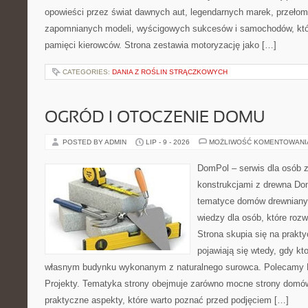
opowieści przez świat dawnych aut, legendarnych marek, przełom
zapomnianych modeli, wyścigowych sukcesów i samochodów, które
pamięci kierowców. Strona zestawia motoryzację jako […]
CATEGORIES:
DANIA Z ROŚLIN STRĄCZKOWYCH
OGRÓD I OTOCZENIE DOMU
POSTED BY ADMIN
LIP - 9 - 2026
MOŻLIWOŚĆ KOMENTOWAN
DomPol – serwis dla osób 
konstrukcjami z drewna Do
tematyce domów drewnianyc
wiedzy dla osób, które roz
Strona skupia się na prakt
pojawiają się wtedy, gdy k
własnym budynku wykonanym z naturalnego surowca. Polecamy Do
Projekty. Tematyka strony obejmuje zarówno mocne strony domów
praktyczne aspekty, które warto poznać przed podjęciem […]