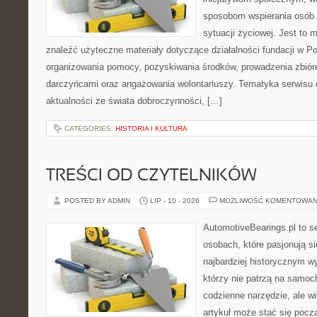
sposobom wspierania osób z
sytuacji życiowej. Jest to
znaleźć użyteczne materiały dotyczące działalności fundacji w Po
organizowania pomocy, pozyskiwania środków, prowadzenia zbiór
darczyńcami oraz angażowania wolontariuszy. Tematyka serwisu 
aktualności ze świata dobroczynności, […]
CATEGORIES:
HISTORIA I KULTURA
TREŚCI OD CZYTELNIKÓW
POSTED BY ADMIN
LIP - 10 - 2026
MOŻLIWOŚĆ KOMENTOWAN
AutomotiveBearings.pl to s
osobach, które pasjonują si
najbardziej historycznym wy
którzy nie patrzą na samoc
codzienne narzędzie, ale w
artykuł może stać się pocz