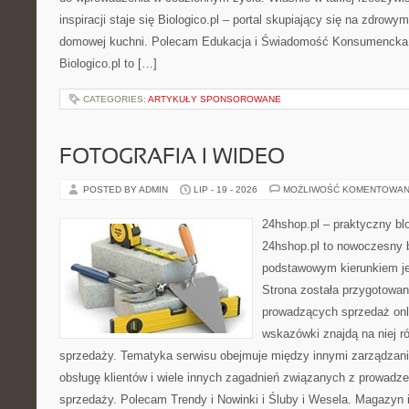
inspiracji staje się Biologico.pl – portal skupiający się na zdrowym
domowej kuchni. Polecam Edukacja i Świadomość Konsumencka 
Biologico.pl to […]
CATEGORIES:
ARTYKUŁY SPONSOROWANE
FOTOGRAFIA I WIDEO
POSTED BY ADMIN
LIP - 19 - 2026
MOŻLIWOŚĆ KOMENTOWAN
24hshop.pl – praktyczny bl
24hshop.pl to nowoczesny b
podstawowym kierunkiem jes
Strona została przygotowa
prowadzących sprzedaż onli
wskazówki znajdą na niej r
sprzedaży. Tematyka serwisu obejmuje między innymi zarządzani
obsługę klientów i wiele innych zagadnień związanych z prowad
sprzedaży. Polecam Trendy i Nowinki i Śluby i Wesela. Magazyn 