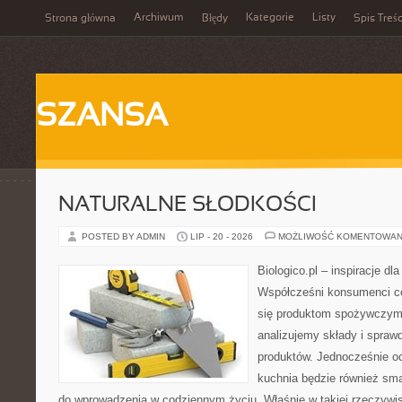
Archiwum
Kategorie
Listy
Strona główna
Błędy
Spis Treśc
SZANSA
NATURALNE SŁODKOŚCI
POSTED BY ADMIN
LIP - 20 - 2026
MOŻLIWOŚĆ KOMENTOWAN
Biologico.pl – inspiracje dl
Współcześni konsumenci co
się produktom spożywczym.
analizujemy składy i spra
produktów. Jednocześnie o
kuchnia będzie również sm
do wprowadzenia w codziennym życiu. Właśnie w takiej rzeczywi