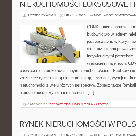
NIERUCHOMOŚCI LUKSUSOWE I 
POSTED BY ADMIN
LIP - 14 - 2026
MOŻLIWOŚĆ KOMENTOWAN
GDNK – nieruchomości, kre
budownictwo w jednym mie
jest obszarem, w którym p
się z przepisami prawa, z
indywidualnymi potrzebami 
właścicieli i najemców. GD
poświęcony szeroko rozumianym nieruchomościom. Publikowane m
zrozumieć rynek oraz spojrzeć na zakup, sprzedaż, wynajem, bud
nieruchomości z wielu różnych perspektyw. Zobacz także Rewitaliz
nieruchomości i Rynek nieruchomości […]
CATEGORIES:
ZDROWE ODCHUDZANIE DLA KAŻDEGO
RYNEK NIERUCHOMOŚCI W POL
POSTED BY ADMIN
LIP - 14 - 2026
MOŻLIWOŚĆ KOMENTOWAN