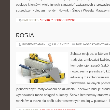
obsługę klientów i wiele innych zagadnień związanych z prowad
sprzedaży. Polecam Trendy i Nowinki i Śluby i Wesela. Magazyn 
CATEGORIES:
ARTYKUŁY SPONSOROWANE
ROSJA
POSTED BY ADMIN
LIP - 18 - 2026
MOŻLIWOŚĆ KOMENTOWAN
Zobacz miejsce, w którym k
tradycją, a młodzież każdeg
kompetencje. Zespół Szkół
nowoczesna przestrzeń, któ
edukację z kształtowaniem 
budowanie solidnych podst
jednoczesnym motywowaniu do działania. Placówka buduje środo
wychowanek może osiągać sukcesy. Serwis internetowy stanowi cz
rodziców, a także dla osób zainteresowanych nauką w placówce.