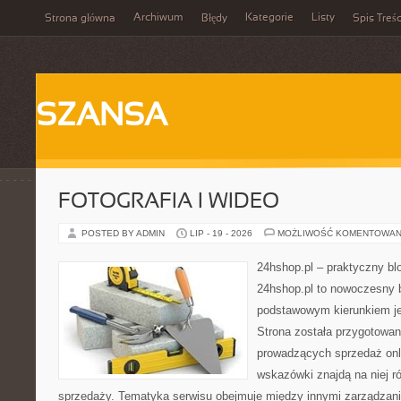
Archiwum
Kategorie
Listy
Strona główna
Błędy
Spis Treśc
SZANSA
FOTOGRAFIA I WIDEO
POSTED BY ADMIN
LIP - 19 - 2026
MOŻLIWOŚĆ KOMENTOWAN
24hshop.pl – praktyczny bl
24hshop.pl to nowoczesny b
podstawowym kierunkiem jes
Strona została przygotowa
prowadzących sprzedaż onli
wskazówki znajdą na niej r
sprzedaży. Tematyka serwisu obejmuje między innymi zarządzani