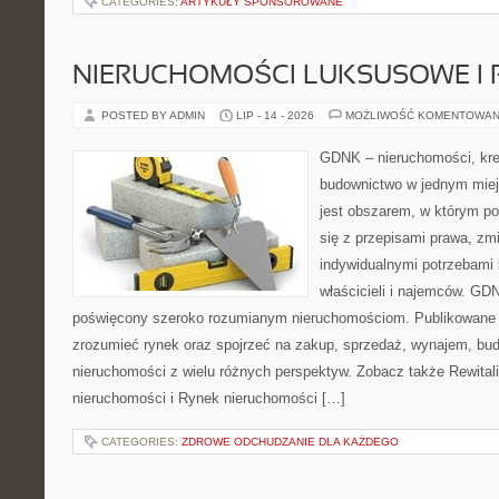
CATEGORIES:
ARTYKUŁY SPONSOROWANE
NIERUCHOMOŚCI LUKSUSOWE I 
POSTED BY ADMIN
LIP - 14 - 2026
MOŻLIWOŚĆ KOMENTOWAN
GDNK – nieruchomości, kre
budownictwo w jednym mie
jest obszarem, w którym p
się z przepisami prawa, z
indywidualnymi potrzebami 
właścicieli i najemców. GD
poświęcony szeroko rozumianym nieruchomościom. Publikowane m
zrozumieć rynek oraz spojrzeć na zakup, sprzedaż, wynajem, bud
nieruchomości z wielu różnych perspektyw. Zobacz także Rewitaliz
nieruchomości i Rynek nieruchomości […]
CATEGORIES:
ZDROWE ODCHUDZANIE DLA KAŻDEGO