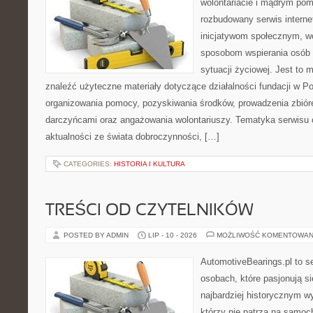
wolontariacie i mądrym pom
rozbudowany serwis intern
inicjatywom społecznym, wo
sposobom wspierania osób z
sytuacji życiowej. Jest to
znaleźć użyteczne materiały dotyczące działalności fundacji w Po
organizowania pomocy, pozyskiwania środków, prowadzenia zbiór
darczyńcami oraz angażowania wolontariuszy. Tematyka serwisu 
aktualności ze świata dobroczynności, […]
CATEGORIES:
HISTORIA I KULTURA
TREŚCI OD CZYTELNIKÓW
POSTED BY ADMIN
LIP - 10 - 2026
MOŻLIWOŚĆ KOMENTOWAN
AutomotiveBearings.pl to s
osobach, które pasjonują si
najbardziej historycznym wy
którzy nie patrzą na samoc