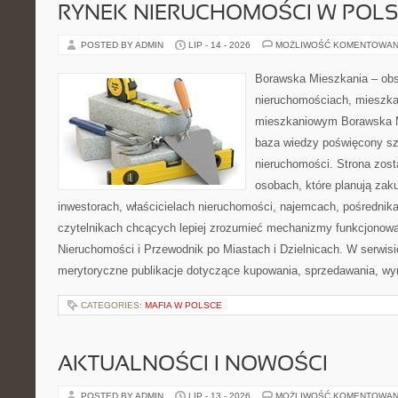
RYNEK NIERUCHOMOŚCI W POL
POSTED BY ADMIN
LIP - 14 - 2026
MOŻLIWOŚĆ KOMENTOWAN
Borawska Mieszkania – ob
nieruchomościach, mieszka
mieszkaniowym Borawska M
baza wiedzy poświęcony sz
nieruchomości. Strona zost
osobach, które planują zak
inwestorach, właścicielach nieruchomości, najemcach, pośrednik
czytelnikach chcących lepiej zrozumieć mechanizmy funkcjonowa
Nieruchomości i Przewodnik po Miastach i Dzielnicach. W serwis
merytoryczne publikacje dotyczące kupowania, sprzedawania, wy
CATEGORIES:
MAFIA W POLSCE
AKTUALNOŚCI I NOWOŚCI
POSTED BY ADMIN
LIP - 13 - 2026
MOŻLIWOŚĆ KOMENTOWAN