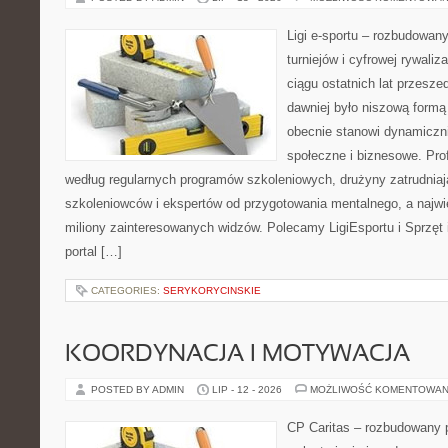
Ligi e-sportu – rozbudowany
turniejów i cyfrowej rywaliz
ciągu ostatnich lat przesz
dawniej było niszową formą
obecnie stanowi dynamiczni
społeczne i biznesowe. Prof
według regularnych programów szkoleniowych, drużyny zatrudnia
szkoleniowców i ekspertów od przygotowania mentalnego, a najwię
miliony zainteresowanych widzów. Polecamy LigiEsportu i Sprzęt i
portal […]
CATEGORIES:
SERYKORYCINSKIE
KOORDYNACJA I MOTYWACJA
POSTED BY ADMIN
LIP - 12 - 2026
MOŻLIWOŚĆ KOMENTOWAN
CP Caritas – rozbudowany p