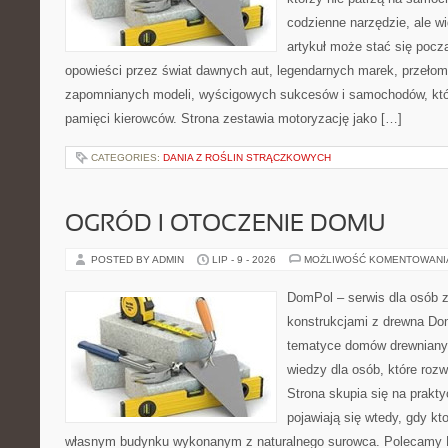
codzienne narzędzie, ale w
artykuł może stać się pocz
opowieści przez świat dawnych aut, legendarnych marek, przełom
zapomnianych modeli, wyścigowych sukcesów i samochodów, które
pamięci kierowców. Strona zestawia motoryzację jako […]
CATEGORIES:
DANIA Z ROŚLIN STRĄCZKOWYCH
OGRÓD I OTOCZENIE DOMU
POSTED BY ADMIN
LIP - 9 - 2026
MOŻLIWOŚĆ KOMENTOWAN
DomPol – serwis dla osób 
konstrukcjami z drewna Do
tematyce domów drewnianyc
wiedzy dla osób, które roz
Strona skupia się na prakt
pojawiają się wtedy, gdy k
własnym budynku wykonanym z naturalnego surowca. Polecamy Do