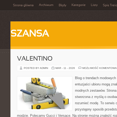
Archiwum
Kategorie
Listy
Strona główna
Błędy
Spis Treśc
SZANSA
VALENTINO
POSTED BY ADMIN
MAR - 11 - 2026
MOŻLIWOŚĆ KOMENTOWA
Blog o trendach modowych 
entuzjaści ubioru mogą zn
modnych zestawów. Strona p
stworzona z myślą o osobac
rozumieć modę. To serwis o 
przystępny sposób przedst
modzie. Polecamy Gucci i Versace. Na stronie można znaleźć ro