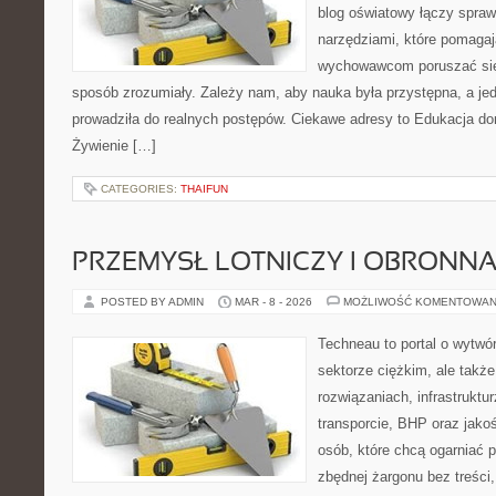
blog oświatowy łączy spra
narzędziami, które pomaga
wychowawcom poruszać się
sposób zrozumiały. Zależy nam, aby nauka była przystępna, a je
prowadziła do realnych postępów. Ciekawe adresy to Edukacja do
Żywienie […]
CATEGORIES:
THAIFUN
PRZEMYSŁ LOTNICZY I OBRONN
POSTED BY ADMIN
MAR - 8 - 2026
MOŻLIWOŚĆ KOMENTOWAN
Techneau to portal o wytwó
sektorze ciężkim, ale także
rozwiązaniach, infrastruktur
transporcie, BHP oraz jakoś
osób, które chcą ogarniać
zbędnej żargonu bez treści,