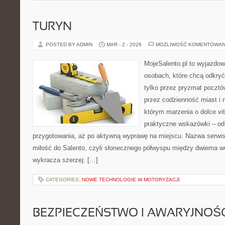
TURYN
POSTED BY ADMIN
MAR - 2 - 2026
MOŻLIWOŚĆ KOMENTOWAN
MojeSalento.pl to wyjazdow
osobach, które chcą odkryć
tylko przez pryzmat pocztó
przez codzienność miast i 
którym marzenia o dolce vit
praktyczne wskazówki – od p
przygotowania, aż po aktywną wyprawę na miejscu. Nazwa serwis
miłość do Salento, czyli słonecznego półwyspu między dwiema wo
wykracza szerzej: […]
CATEGORIES:
NOWE TECHNOLOGIE W MOTORYZACJI
BEZPIECZEŃSTWO I AWARYJNOŚ