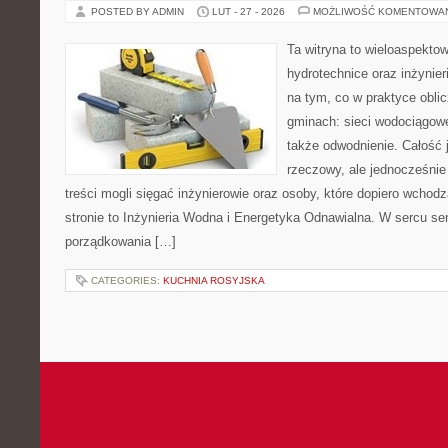
POSTED BY ADMIN
LUT - 27 - 2026
MOŻLIWOŚĆ KOMENTOWA
Ta witryna to wieloaspekto
hydrotechnice oraz inżynieri
na tym, co w praktyce oblic
gminach: sieci wodociągowe
także odwodnienie. Całość 
rzeczowy, ale jednocześnie
treści mogli sięgać inżynierowie oraz osoby, które dopiero wchod
stronie to Inżynieria Wodna i Energetyka Odnawialna. W sercu ser
porządkowania […]
CATEGORIES:
KUCHNIA ROSYJSKA