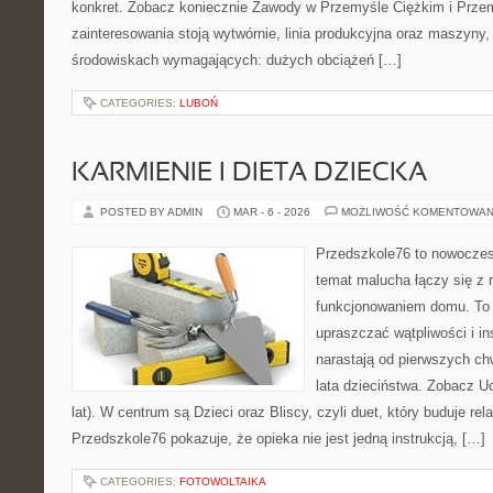
konkret. Zobacz koniecznie Zawody w Przemyśle Ciężkim i Prze
zainteresowania stoją wytwórnie, linia produkcyjna oraz maszyny, 
środowiskach wymagających: dużych obciążeń […]
CATEGORIES:
LUBOŃ
KARMIENIE I DIETA DZIECKA
POSTED BY ADMIN
MAR - 6 - 2026
MOŻLIWOŚĆ KOMENTOWAN
Przedszkole76 to nowoczesn
temat malucha łączy się z 
funkcjonowaniem domu. To 
upraszczać wątpliwości i i
narastają od pierwszych ch
lata dzieciństwa. Zobacz Uc
lat). W centrum są Dzieci oraz Bliscy, czyli duet, który buduje rel
Przedszkole76 pokazuje, że opieka nie jest jedną instrukcją, […]
CATEGORIES:
FOTOWOLTAIKA