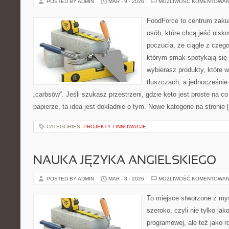
POSTED BY ADMIN
MAR - 9 - 2026
MOŻLIWOŚĆ KOMENTOWAN
FoodForce to centrum zaku
osób, które chcą jeść nis
poczucia, że ciągle z czeg
którym smak spotykają się
wybierasz produkty, które w
tłuszczach, a jednocześnie
„carbsów”. Jeśli szukasz przestrzeni, gdzie keto jest proste na co 
papierze, ta idea jest dokładnie o tym. Nowe kategorie na stronie 
CATEGORIES:
PROJEKTY I INNOWACJE
NAUKA JĘZYKA ANGIELSKIEGO
POSTED BY ADMIN
MAR - 8 - 2026
MOŻLIWOŚĆ KOMENTOWAN
To miejsce stworzone z myś
szeroko, czyli nie tylko jak
programowej, ale też jako 