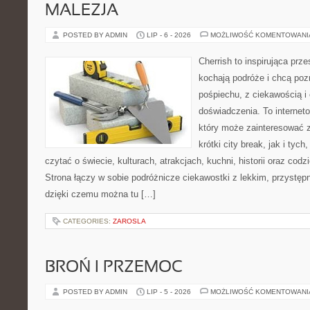
MALEZJA
POSTED BY ADMIN
LIP - 6 - 2026
MOŻLIWOŚĆ KOMENTOWAN
Cherrish to inspirująca prze
kochają podróże i chcą poz
pośpiechu, z ciekawością i
doświadczenia. To internet
który może zainteresować 
krótki city break, jak i tych
czytać o świecie, kulturach, atrakcjach, kuchni, historii oraz cod
Strona łączy w sobie podróżnicze ciekawostki z lekkim, przyst
dzięki czemu można tu […]
CATEGORIES:
ZAROSLA
BROŃ I PRZEMOC
POSTED BY ADMIN
LIP - 5 - 2026
MOŻLIWOŚĆ KOMENTOWAN