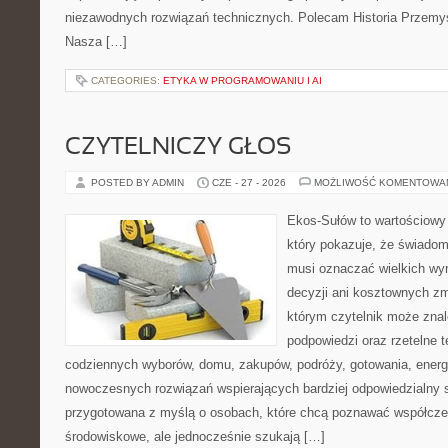
niezawodnych rozwiązań technicznych. Polecam Historia Przemys
Nasza […]
CATEGORIES:
ETYKA W PROGRAMOWANIU I AI
CZYTELNICZY GŁOS
POSTED BY ADMIN
CZE - 27 - 2026
MOŻLIWOŚĆ KOMENTOWA
Ekos-Sułów to wartościowy 
który pokazuje, że świadom
musi oznaczać wielkich wy
decyzji ani kosztownych zm
którym czytelnik może znal
podpowiedzi oraz rzetelne 
codziennych wyborów, domu, zakupów, podróży, gotowania, energii
nowoczesnych rozwiązań wspierających bardziej odpowiedzialny st
przygotowana z myślą o osobach, które chcą poznawać współcz
środowiskowe, ale jednocześnie szukają […]