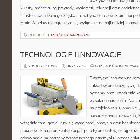
praktyczne informacje dotyc
kultury, architektury, przyrody, wydarzeń, rekreacji oraz codzienn
miasteczkach Dolnego Śląska. To witryna dla osób, które lubią odk
Moda Wrocław nie ogranicza się wyłącznie do najbardziej znanych 
CATEGORIES:
KSIĄŻKI EKRANIZOWANE
TECHNOLOGIE I INNOWACJE
POSTED BY ADMIN
LIP - 1 - 2026
MOŻLIWOŚĆ KOMENTOWAN
Tworzymy innowacyjne rozw
zakładów produkcyjnych, do
systemy oraz urządzenia w
wysokiego ciśnienia. Nasza 
na projektowaniu, produkcji
nowoczesnych rozwiązań, k
wszędzie tam, gdzie liczy się wydajność, precyzja oraz bezpie
procesów. Strona prezentuje bogatą ofertę produktów, usług oraz t
odpowiadają na potrzeby współczesnego przemysłu i przedsiębio