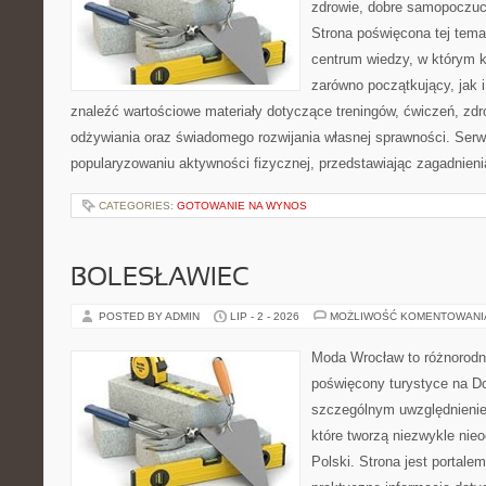
zdrowie, dobre samopoczuci
Strona poświęcona tej tem
centrum wiedzy, w którym k
zarówno początkujący, jak
znaleźć wartościowe materiały dotyczące treningów, ćwiczeń, zdr
odżywiania oraz świadomego rozwijania własnej sprawności. Serwi
popularyzowaniu aktywności fizycznej, przedstawiając zagadnien
CATEGORIES:
GOTOWANIE NA WYNOS
BOLESŁAWIEC
POSTED BY ADMIN
LIP - 2 - 2026
MOŻLIWOŚĆ KOMENTOWAN
Moda Wrocław to różnorodn
poświęcony turystyce na D
szczególnym uwzględnienie
które tworzą niezwykle nie
Polski. Strona jest portal