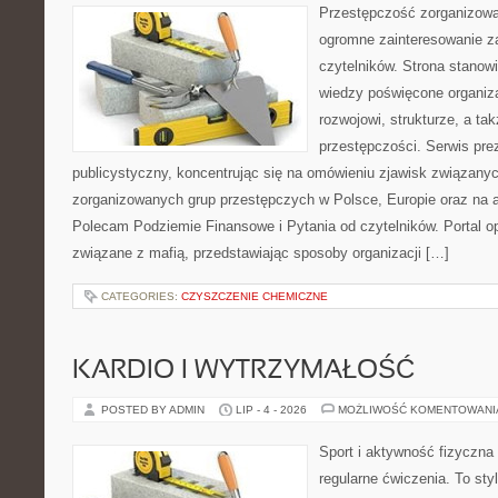
Przestępczość zorganizowan
ogromne zainteresowanie za
czytelników. Strona stano
wiedzy poświęcone organiz
rozwojowi, strukturze, a t
przestępczości. Serwis pre
publicystyczny, koncentrując się na omówieniu zjawisk związanyc
zorganizowanych grup przestępczych w Polsce, Europie oraz na 
Polecam Podziemie Finansowe i Pytania od czytelników. Portal op
związane z mafią, przedstawiając sposoby organizacji […]
CATEGORIES:
CZYSZCZENIE CHEMICZNE
KARDIO I WYTRZYMAŁOŚĆ
POSTED BY ADMIN
LIP - 4 - 2026
MOŻLIWOŚĆ KOMENTOWAN
Sport i aktywność fizyczna 
regularne ćwiczenia. To sty