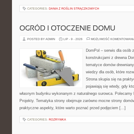
CATEGORIES:
DANIA Z ROŚLIN STRĄCZKOWYCH
OGRÓD I OTOCZENIE DOMU
POSTED BY ADMIN
LIP - 9 - 2026
MOŻLIWOŚĆ KOMENTOWAN
DomPol – serwis dla osób 
konstrukcjami z drewna Do
tematyce domów drewnianyc
wiedzy dla osób, które roz
Strona skupia się na prakt
pojawiają się wtedy, gdy k
własnym budynku wykonanym z naturalnego surowca. Polecamy Do
Projekty. Tematyka strony obejmuje zarówno mocne strony domów
praktyczne aspekty, które warto poznać przed podjęciem […]
CATEGORIES:
ROZRYWKA