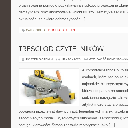
organizowania pomocy, pozyskiwania środków, prowadzenia zbiór
darczyńcami oraz angażowania wolontariuszy. Tematyka serwisu 
aktualności ze świata dobroczynności, […]
CATEGORIES:
HISTORIA I KULTURA
TREŚCI OD CZYTELNIKÓW
POSTED BY ADMIN
LIP - 10 - 2026
MOŻLIWOŚĆ KOMENTOWAN
AutomotiveBearings.pl to s
osobach, które pasjonują si
najbardziej historycznym wy
którzy nie patrzą na samoc
codzienne narzędzie, ale w
artykuł może stać się pocz
opowieści przez świat dawnych aut, legendarnych marek, przełom
zapomnianych modeli, wyścigowych sukcesów i samochodów, które
pamięci kierowców. Strona zestawia motoryzację jako […]