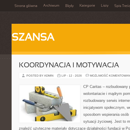
Archiwum
Kategorie
Listy
Strona główna
Błędy
Spis Treśc
SZANSA
KOORDYNACJA I MOTYWACJA
POSTED BY ADMIN
LIP - 12 - 2026
MOŻLIWOŚĆ KOMENTOWAN
CP Caritas – rozbudowany p
wolontariacie i mądrym pom
rozbudowany serwis intern
inicjatywom społecznym, wo
sposobom wspierania osób z
sytuacji życiowej. Jest to
znaleźć użyteczne materiały dotyczące działalności fundacji w Po