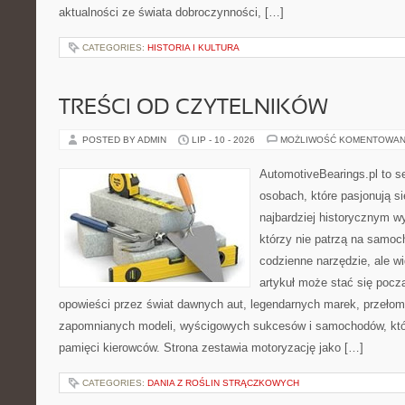
aktualności ze świata dobroczynności, […]
CATEGORIES:
HISTORIA I KULTURA
TREŚCI OD CZYTELNIKÓW
POSTED BY ADMIN
LIP - 10 - 2026
MOŻLIWOŚĆ KOMENTOWAN
AutomotiveBearings.pl to s
osobach, które pasjonują si
najbardziej historycznym wy
którzy nie patrzą na samoc
codzienne narzędzie, ale w
artykuł może stać się pocz
opowieści przez świat dawnych aut, legendarnych marek, przełom
zapomnianych modeli, wyścigowych sukcesów i samochodów, które
pamięci kierowców. Strona zestawia motoryzację jako […]
CATEGORIES:
DANIA Z ROŚLIN STRĄCZKOWYCH