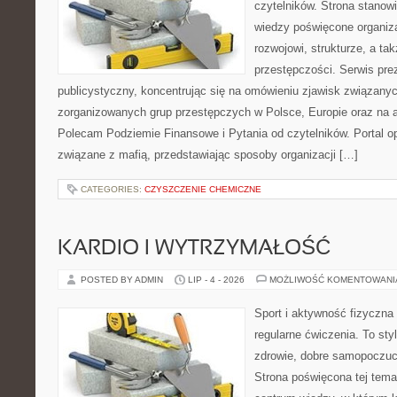
czytelników. Strona stano
wiedzy poświęcone organiz
rozwojowi, strukturze, a t
przestępczości. Serwis pre
publicystyczny, koncentrując się na omówieniu zjawisk związanyc
zorganizowanych grup przestępczych w Polsce, Europie oraz na 
Polecam Podziemie Finansowe i Pytania od czytelników. Portal op
związane z mafią, przedstawiając sposoby organizacji […]
CATEGORIES:
CZYSZCZENIE CHEMICZNE
KARDIO I WYTRZYMAŁOŚĆ
POSTED BY ADMIN
LIP - 4 - 2026
MOŻLIWOŚĆ KOMENTOWAN
Sport i aktywność fizyczna 
regularne ćwiczenia. To sty
zdrowie, dobre samopoczuci
Strona poświęcona tej tem