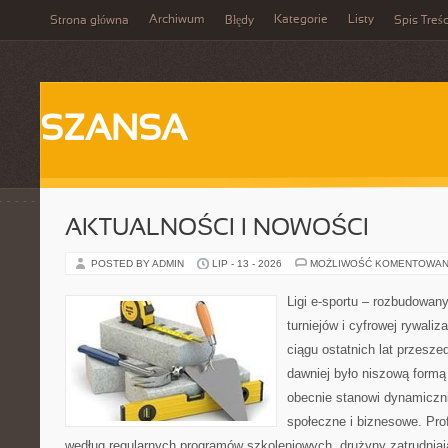
Archiwum
Kategorie
Listy
Strona główna
Błędy
Spis Treśc
SZANSA
AKTUALNOŚCI I NOWOŚCI
POSTED BY ADMIN
LIP - 13 - 2026
MOŻLIWOŚĆ KOMENTOWAN
Ligi e-sportu – rozbudowany
turniejów i cyfrowej rywaliz
ciągu ostatnich lat przesz
dawniej było niszową formą
obecnie stanowi dynamiczni
społeczne i biznesowe. Prof
według regularnych programów szkoleniowych, drużyny zatrudnia