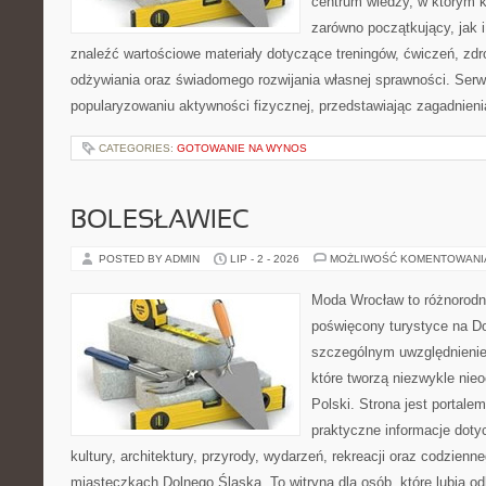
centrum wiedzy, w którym k
zarówno początkujący, jak
znaleźć wartościowe materiały dotyczące treningów, ćwiczeń, zdr
odżywiania oraz świadomego rozwijania własnej sprawności. Serwi
popularyzowaniu aktywności fizycznej, przedstawiając zagadnien
CATEGORIES:
GOTOWANIE NA WYNOS
BOLESŁAWIEC
POSTED BY ADMIN
LIP - 2 - 2026
MOŻLIWOŚĆ KOMENTOWAN
Moda Wrocław to różnorodn
poświęcony turystyce na D
szczególnym uwzględnienie
które tworzą niezwykle nie
Polski. Strona jest portal
praktyczne informacje dotyc
kultury, architektury, przyrody, wydarzeń, rekreacji oraz codzienn
miasteczkach Dolnego Śląska. To witryna dla osób, które lubią odk