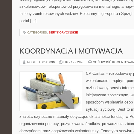
szkoleniowców i ekspertów od przygotowania mentalnego, a najwię
miliony zainteresowanych widzów. Polecamy LigiEsportu i Sprzęt i
portal […]
CATEGORIES:
SERYKORYCINSKIE
KOORDYNACJA I MOTYWACJA
POSTED BY ADMIN
LIP - 12 - 2026
MOŻLIWOŚĆ KOMENTOWAN
CP Caritas – rozbudowany p
wolontariacie i mądrym pom
rozbudowany serwis intern
inicjatywom społecznym, wo
sposobom wspierania osób z
sytuacji życiowej. Jest to
znaleźć użyteczne materiały dotyczące działalności fundacji w Po
organizowania pomocy, pozyskiwania środków, prowadzenia zbiór
darczyńcami oraz angażowania wolontariuszy. Tematyka serwisu 