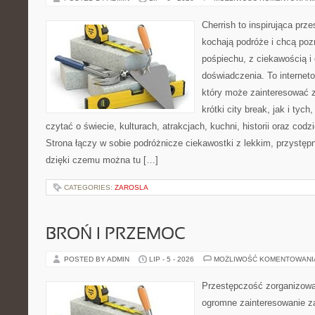
Cherrish to inspirująca prze
kochają podróże i chcą poz
pośpiechu, z ciekawością i
doświadczenia. To internet
który może zainteresować 
krótki city break, jak i tych
czytać o świecie, kulturach, atrakcjach, kuchni, historii oraz cod
Strona łączy w sobie podróżnicze ciekawostki z lekkim, przyst
dzięki czemu można tu […]
CATEGORIES:
ZAROSLA
BROŃ I PRZEMOC
POSTED BY ADMIN
LIP - 5 - 2026
MOŻLIWOŚĆ KOMENTOWAN
Przestępczość zorganizowan
ogromne zainteresowanie za