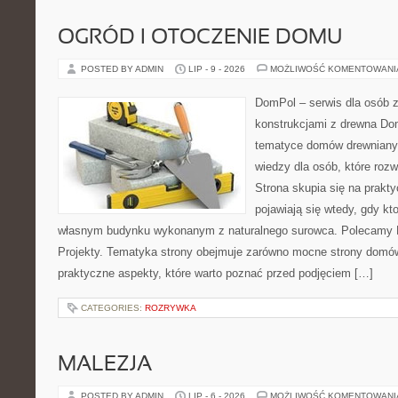
OGRÓD I OTOCZENIE DOMU
POSTED BY ADMIN
LIP - 9 - 2026
MOŻLIWOŚĆ KOMENTOWAN
DomPol – serwis dla osób 
konstrukcjami z drewna Do
tematyce domów drewnianyc
wiedzy dla osób, które roz
Strona skupia się na prakt
pojawiają się wtedy, gdy k
własnym budynku wykonanym z naturalnego surowca. Polecamy Do
Projekty. Tematyka strony obejmuje zarówno mocne strony domów
praktyczne aspekty, które warto poznać przed podjęciem […]
CATEGORIES:
ROZRYWKA
MALEZJA
POSTED BY ADMIN
LIP - 6 - 2026
MOŻLIWOŚĆ KOMENTOWAN