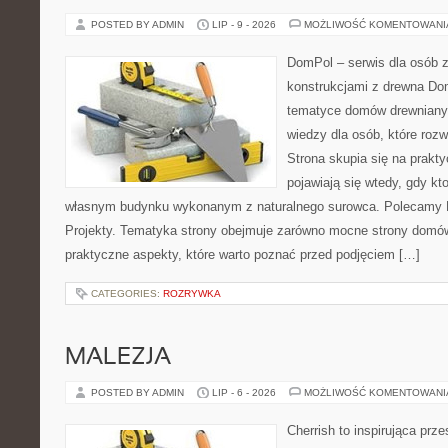
POSTED BY ADMIN
LIP - 9 - 2026
MOŻLIWOŚĆ KOMENTOWAN
DomPol – serwis dla osób 
konstrukcjami z drewna Do
tematyce domów drewnianyc
wiedzy dla osób, które roz
Strona skupia się na prakt
pojawiają się wtedy, gdy k
własnym budynku wykonanym z naturalnego surowca. Polecamy Do
Projekty. Tematyka strony obejmuje zarówno mocne strony domów
praktyczne aspekty, które warto poznać przed podjęciem […]
CATEGORIES:
ROZRYWKA
MALEZJA
POSTED BY ADMIN
LIP - 6 - 2026
MOŻLIWOŚĆ KOMENTOWAN
Cherrish to inspirująca prze