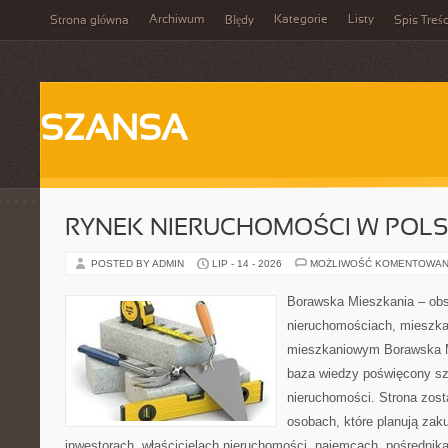
Archiwum
Kategorie
Listy
Strona główna
Błędy
Spis Treśc
SZANSA
RYNEK NIERUCHOMOŚCI W POL
POSTED BY ADMIN
LIP - 14 - 2026
MOŻLIWOŚĆ KOMENTOWAN
Borawska Mieszkania – ob
nieruchomościach, mieszka
mieszkaniowym Borawska M
baza wiedzy poświęcony sz
nieruchomości. Strona zost
osobach, które planują zak
inwestorach, właścicielach nieruchomości, najemcach, pośrednik