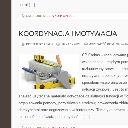
portal […]
CATEGORIES:
SERYKORYCINSKIE
KOORDYNACJA I MOTYWACJA
POSTED BY ADMIN
LIP - 12 - 2026
MOŻLIWOŚĆ KOMENTOWAN
CP Caritas – rozbudowany p
wolontariacie i mądrym pom
rozbudowany serwis intern
inicjatywom społecznym, wo
sposobom wspierania osób z
sytuacji życiowej. Jest to
znaleźć użyteczne materiały dotyczące działalności fundacji w Po
organizowania pomocy, pozyskiwania środków, prowadzenia zbiór
darczyńcami oraz angażowania wolontariuszy. Tematyka serwisu 
aktualności ze świata dobroczynności, […]
CATEGORIES:
HISTORIA I KULTURA