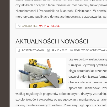
czytelnikach chcących lepiej zrozumieć mechanizmy funkcjonowa
Nieruchomości i Przewodnik po Miastach i Dzielnicach. W serwis
merytoryczne publikacje dotyczące kupowania, sprzedawania, wy
CATEGORIES:
MAFIA W POLSCE
AKTUALNOŚCI I NOWOŚCI
POSTED BY ADMIN
LIP - 13 - 2026
MOŻLIWOŚĆ KOMENTOWAN
Ligi e-sportu – rozbudowany
turniejów i cyfrowej rywaliz
ciągu ostatnich lat przesz
dawniej było niszową formą
obecnie stanowi dynamiczni
społeczne i biznesowe. Prof
według regularnych programów szkoleniowych, drużyny zatrudnia
szkoleniowców i ekspertów od przygotowania mentalnego, a najwię
miliony zainteresowanych widzów. Polecamy LigiEsportu i Sprzęt i