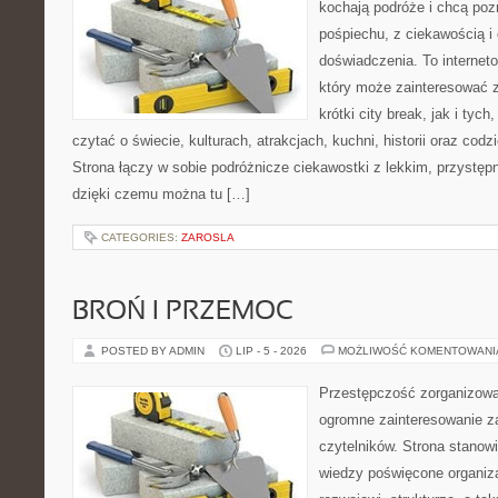
kochają podróże i chcą poz
pośpiechu, z ciekawością i
doświadczenia. To internet
który może zainteresować 
krótki city break, jak i tych
czytać o świecie, kulturach, atrakcjach, kuchni, historii oraz cod
Strona łączy w sobie podróżnicze ciekawostki z lekkim, przyst
dzięki czemu można tu […]
CATEGORIES:
ZAROSLA
BROŃ I PRZEMOC
POSTED BY ADMIN
LIP - 5 - 2026
MOŻLIWOŚĆ KOMENTOWAN
Przestępczość zorganizowan
ogromne zainteresowanie za
czytelników. Strona stano
wiedzy poświęcone organiz