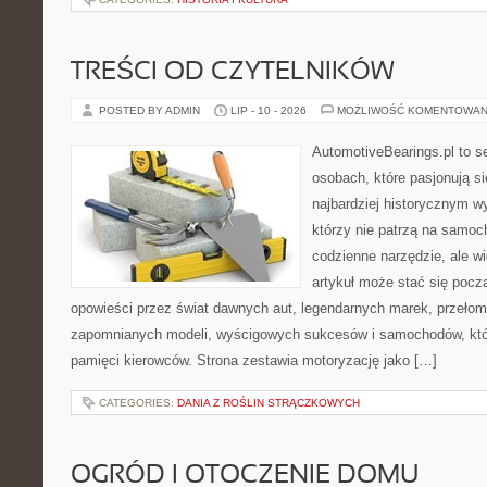
TREŚCI OD CZYTELNIKÓW
POSTED BY ADMIN
LIP - 10 - 2026
MOŻLIWOŚĆ KOMENTOWAN
AutomotiveBearings.pl to s
osobach, które pasjonują si
najbardziej historycznym wy
którzy nie patrzą na samoc
codzienne narzędzie, ale w
artykuł może stać się pocz
opowieści przez świat dawnych aut, legendarnych marek, przełom
zapomnianych modeli, wyścigowych sukcesów i samochodów, które
pamięci kierowców. Strona zestawia motoryzację jako […]
CATEGORIES:
DANIA Z ROŚLIN STRĄCZKOWYCH
OGRÓD I OTOCZENIE DOMU