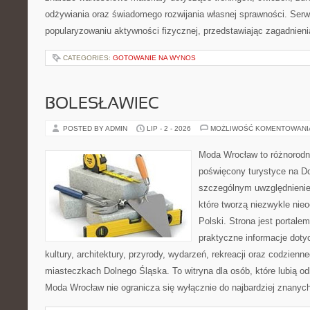
odżywiania oraz świadomego rozwijania własnej sprawności. Serwi
popularyzowaniu aktywności fizycznej, przedstawiając zagadnien
CATEGORIES:
GOTOWANIE NA WYNOS
BOLESŁAWIEC
POSTED BY ADMIN
LIP - 2 - 2026
MOŻLIWOŚĆ KOMENTOWAN
Moda Wrocław to różnorodn
poświęcony turystyce na D
szczególnym uwzględnienie
które tworzą niezwykle nie
Polski. Strona jest portal
praktyczne informacje dotyc
kultury, architektury, przyrody, wydarzeń, rekreacji oraz codzienn
miasteczkach Dolnego Śląska. To witryna dla osób, które lubią odk
Moda Wrocław nie ogranicza się wyłącznie do najbardziej znanych 