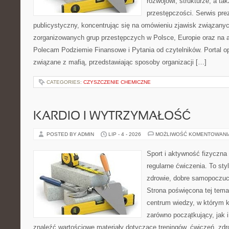
rozwojowi, strukturze, a t
przestępczości. Serwis pre
publicystyczny, koncentrując się na omówieniu zjawisk związanyc
zorganizowanych grup przestępczych w Polsce, Europie oraz na 
Polecam Podziemie Finansowe i Pytania od czytelników. Portal op
związane z mafią, przedstawiając sposoby organizacji […]
CATEGORIES:
CZYSZCZENIE CHEMICZNE
KARDIO I WYTRZYMAŁOŚĆ
POSTED BY ADMIN
LIP - 4 - 2026
MOŻLIWOŚĆ KOMENTOWAN
Sport i aktywność fizyczna 
regularne ćwiczenia. To sty
zdrowie, dobre samopoczuci
Strona poświęcona tej tem
centrum wiedzy, w którym k
zarówno początkujący, jak
znaleźć wartościowe materiały dotyczące treningów, ćwiczeń, zdr