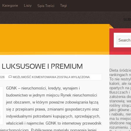
Kategorie
Listy
Tagi
Spis Treści
SUB
 LUKSUSOWE I PREMIUM
Dieta śródzi
rankingach 
NIERUCHOMOŚCI
2026
MOŻLIWOŚĆ KOMENTOWANIA
ZOSTAŁA WYŁĄCZONA
To nie restry
LUKSUSOWE
kalorii, ale
I
PREMIUM
opartych na 
GDNK – nieruchomości, kredyty, wynajem i
tłuszczach 
budownictwo w jednym miejscu Rynek nieruchomości
założenia di
stanowią: wa
jest obszarem, w którym poważne zobowiązania łączą
rośliny strąc
się z przepisami prawa, zmianami gospodarczymi oraz
jako główne 
i nabiału, n
indywidualnymi potrzebami kupujących, sprzedających,
ma tu miejs
słodzone nap
właścicieli i najemców. GDNK to internetowy przewodnik
rozumieniu. 
ieruchomościom. Publikowane materiały pomagają lepiej