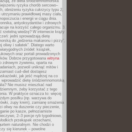
azują, że dieta śródziemnomorska
iejszeniu ryzyka chorób sercowo–
, obniżeniu ryzyka cukrzycy typu 2,
 utrzymaniu prawidłowej masy ciała,
opoczucia i energii w ciągu dnia.
łonnika, antyoksydantów i zdrowych
acuje na korzyść całego organizmu. 3.
 rzetelną wiedzę? W internecie krąży
czeń: jedni sprowadzają dietę
rską do „jedzenia makaronu i pizzy”,
j oliwy i sałatek”. Dlatego warto
wiarygodnych źródeł: książek,
aukowych oraz portali prowadzonych
tyków. Dobrze przygotowana
witryna
o zdrowym żywieniu, oparta na
adaniach, pozwoli uniknąć mitów i
 zamiast cud–diet dostajesz
skazówki, jak jeść mądrzej na co
ak wprowadzić dietę śródziemnomorską
alia? Nie musisz mieszkać nad
ziemnym, żeby korzystać z tego
nia. W praktyce oznacza to: więcej
żdym posiłku (np. warzywa do
rówki, zupy krem), zamianę smażenia
ści oliwy na duszenie czy pieczenie,
ganie po kasze, pełnoziarniste
ieczywo, 2–3 porcje ryb tygodniowo,
słodkich przekąsek orzechami,
urtem naturalnym. Nie chodzi o
iczy się kierunek – powolne