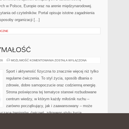
ch w Polsce, Europie oraz na arenie międzynarodowej.
ania od czytelników. Portal opisuje istotne zagadnienia
sposoby organizacji […]
ICZNE
ZYMAŁOŚĆ
KARDIO
026
MOŻLIWOŚĆ KOMENTOWANIA
ZOSTAŁA WYŁĄCZONA
I
WYTRZYMAŁOŚĆ
Sport i aktywność fizyczna to znacznie więcej niż tylko
regularne ćwiczenia. To styl życia, sposób dbania o
zdrowie, dobre samopoczucie oraz codzienną energię.
Strona poświęcona tej tematyce stanowi rozbudowane
centrum wiedzy, w którym każdy miłośnik ruchu –
zarówno początkujący, jak i zaawansowany – może
yczące treningów, ćwiczeń, zdrowego stylu życia,
ania własnej sprawności. Serwis koncentruje się na
znej, przedstawiając zagadnienia związane z […]