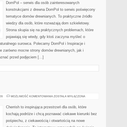
DOMU
DomPol – serwis dla osób zainteresowanych
konstrukcjami z drewna DomPol to serwis poświęcony
tematyce domów drewnianych. To praktyczne źródło
wiedzy dla osób, które rozważają dom szkieletowy.
Strona skupia się na praktycznych problemach, które
pojawiają się wtedy, gdy ktoś zaczyna myśleć o
uralnego surowca. Polecamy DomPol i Inspiracje i
je zarówno mocne strony domów drewnianych, jak i
poznać przed podjęciem […]
MALEZJA
026
MOŻLIWOŚĆ KOMENTOWANIA
ZOSTAŁA WYŁĄCZONA
Cherrish to inspirująca przestrzeń dla osób, które
kochają podróże i chcą poznawać ciekawe kierunki bez
pośpiechu, z ciekawością i otwartością na nowe