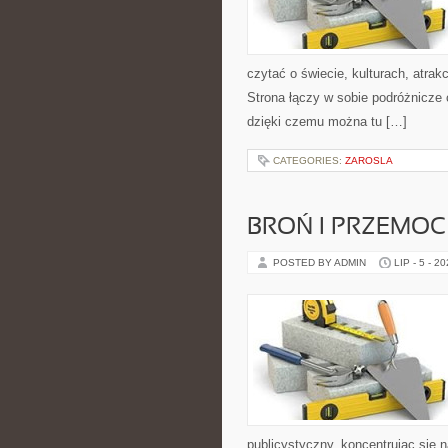
czytać o świecie, kulturach, atrakc
Strona łączy w sobie podróżnicze
dzięki czemu można tu […]
CATEGORIES:
ZAROSLA
BROŃ I PRZEMOC
POSTED BY ADMIN
LIP - 5 - 2
publicystyczny, koncentrując się 