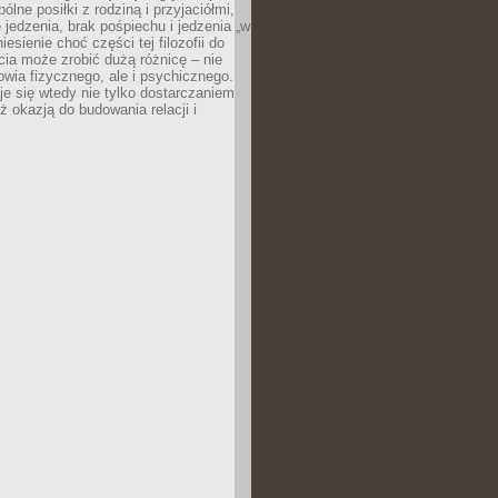
ólne posiłki z rodziną i przyjaciółmi,
 jedzenia, brak pośpiechu i jedzenia „w
iesienie choć części tej filozofii do
ia może zrobić dużą różnicę – nie
rowia fizycznego, ale i psychicznego.
je się wtedy nie tylko dostarczaniem
też okazją do budowania relacji i