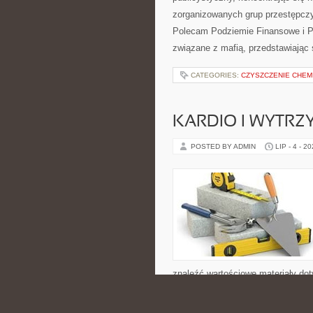
zorganizowanych grup przestępczy
Polecam Podziemie Finansowe i Pyt
związane z mafią, przedstawiając 
CATEGORIES:
CZYSZCZENIE CHEM
KARDIO I WYTR
POSTED BY ADMIN
LIP - 4 - 2
znaleźć wartościowe materiały dot
odżywiania oraz świadomego rozwij
popularyzowaniu aktywności fizyc