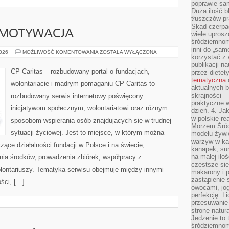
poprawie sam
Duża ilość b
tłuszczów pr
Skąd czerpać
 MOTYWACJA
wiele uprosz
śródziemnomo
inni do „same
KOORDYNACJA
2026
MOŻLIWOŚĆ KOMENTOWANIA
ZOSTAŁA WYŁĄCZONA
korzystać z 
I
MOTYWACJA
publikacji n
CP Caritas – rozbudowany portal o fundacjach,
przez diete
tematyczna
wolontariacie i mądrym pomaganiu CP Caritas to
aktualnych b
skrajności –
rozbudowany serwis internetowy poświęcony
praktyczne w
inicjatywom społecznym, wolontariatowi oraz różnym
dzień. 4. J
w polskie re
sposobom wspierania osób znajdujących się w trudnej
Morzem Śród
sytuacji życiowej. Jest to miejsce, w którym można
modelu żywie
warzyw w ka
ące działalności fundacji w Polsce i na świecie,
kanapek, su
na małej ilo
ia środków, prowadzenia zbiórek, współpracy z
częstsze się
ontariuszy. Tematyka serwisu obejmuje między innymi
makarony i p
zastąpienie 
ści, […]
owocami, jog
perfekcję. L
przesuwanie
stronę natur
Jedzenie to 
śródziemnom