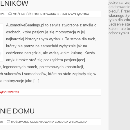
jedzenia: wsp
ELNIKÓW
celebrowanie
biegu”. Przen
TREŚCI
2026
MOŻLIWOŚĆ KOMENTOWANIA
ZOSTAŁA WYŁĄCZONA
własnego życ
OD
tylko dla zd
CZYTELNIKÓW
Jedzenie sta
AutomotiveBearings.pl to serwis stworzone z myślą o
kalorii, ale 
osobach, które pasjonują się motoryzacją w jej
odpoczynku.
najbardziej historycznym wydaniu. To strona dla tych,
którzy nie patrzą na samochód wyłącznie jak na
codzienne narzędzie, ale widzą w nim kulturę. Każdy
artykuł może stać się początkiem pasjonującej
t, legendarnych marek, przełomowych konstrukcji,
 sukcesów i samochodów, które na stałe zapisały się w
ia motoryzację jako […]
TRĄCZKOWYCH
ENIE DOMU
OGRÓD
026
MOŻLIWOŚĆ KOMENTOWANIA
ZOSTAŁA WYŁĄCZONA
I
OTOCZENIE