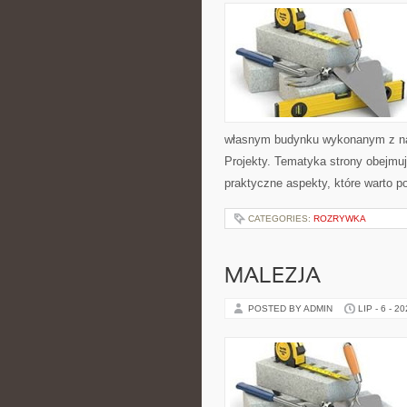
własnym budynku wykonanym z nat
Projekty. Tematyka strony obejmu
praktyczne aspekty, które warto 
CATEGORIES:
ROZRYWKA
MALEZJA
POSTED BY ADMIN
LIP - 6 - 2