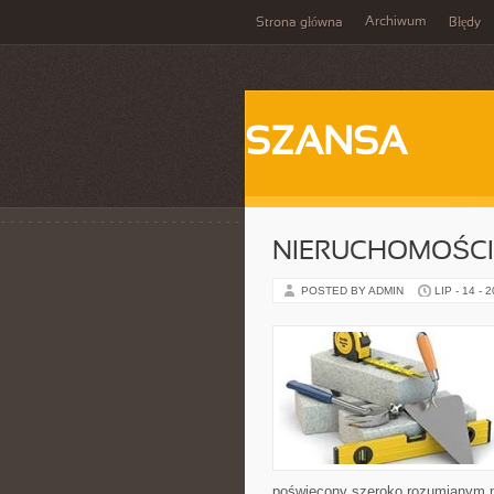
Archiwum
Strona główna
Błędy
SZANSA
NIERUCHOMOŚCI
POSTED BY ADMIN
LIP - 14 - 
poświęcony szeroko rozumianym n