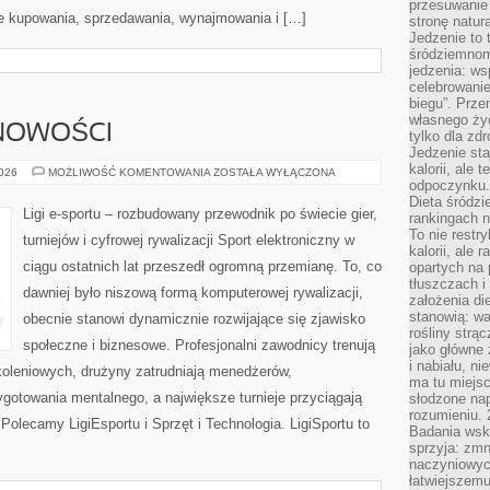
przesuwanie
e kupowania, sprzedawania, wynajmowania i […]
stronę natur
Jedzenie to 
śródziemnom
jedzenia: wsp
celebrowanie
biegu”. Przen
własnego życ
 NOWOŚCI
tylko dla zd
Jedzenie sta
kalorii, ale 
AKTUALNOŚCI
2026
MOŻLIWOŚĆ KOMENTOWANIA
ZOSTAŁA WYŁĄCZONA
I
odpoczynku.
NOWOŚCI
Dieta śródzi
Ligi e-sportu – rozbudowany przewodnik po świecie gier,
rankingach 
To nie restry
turniejów i cyfrowej rywalizacji Sport elektroniczny w
kalorii, ale
ciągu ostatnich lat przeszedł ogromną przemianę. To, co
opartych na 
tłuszczach 
dawniej było niszową formą komputerowej rywalizacji,
założenia di
stanowią: wa
obecnie stanowi dynamicznie rozwijające się zjawisko
rośliny strąc
społeczne i biznesowe. Profesjonalni zawodnicy trenują
jako główne 
i nabiału, n
oleniowych, drużyny zatrudniają menedżerów,
ma tu miejs
gotowania mentalnego, a największe turnieje przyciągają
słodzone nap
rozumieniu. 
Polecamy LigiEsportu i Sprzęt i Technologia. LigiSportu to
Badania wsk
sprzyja: zmn
naczyniowych
łatwiejszemu