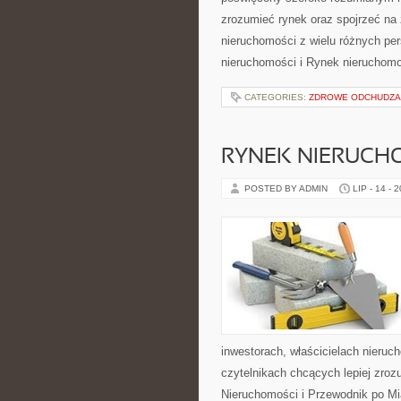
zrozumieć rynek oraz spojrzeć na
nieruchomości z wielu różnych per
nieruchomości i Rynek nieruchom
CATEGORIES:
ZDROWE ODCHUDZA
RYNEK NIERUCH
POSTED BY ADMIN
LIP - 14 - 
inwestorach, właścicielach nieru
czytelnikach chcących lepiej zro
Nieruchomości i Przewodnik po Mi