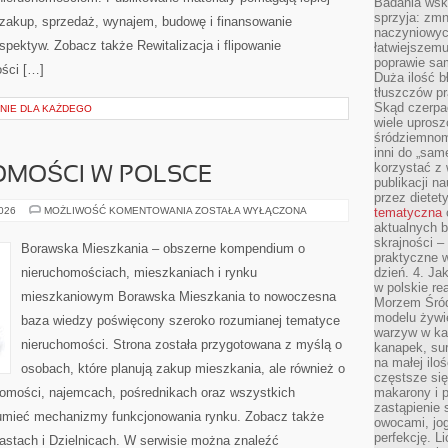
Badania wsk
sprzyja: zmn
 zakup, sprzedaż, wynajem, budowę i finansowanie
naczyniowych
spektyw. Zobacz także Rewitalizacja i flipowanie
łatwiejszemu
poprawie sam
ości […]
Duża ilość b
tłuszczów pr
Skąd czerpać
NIE DLA KAŻDEGO
wiele uprosz
śródziemnomo
inni do „same
korzystać z 
OMOŚCI W POLSCE
publikacji n
przez diete
RYNEK
2026
MOŻLIWOŚĆ KOMENTOWANIA
ZOSTAŁA WYŁĄCZONA
tematyczna
NIERUCHOMOŚCI
aktualnych b
W
skrajności –
POLSCE
Borawska Mieszkania – obszerne kompendium o
praktyczne w
nieruchomościach, mieszkaniach i rynku
dzień. 4. J
w polskie re
mieszkaniowym Borawska Mieszkania to nowoczesna
Morzem Śród
modelu żywie
baza wiedzy poświęcony szeroko rozumianej tematyce
warzyw w ka
nieruchomości. Strona została przygotowana z myślą o
kanapek, su
na małej ilo
osobach, które planują zakup mieszkania, ale również o
częstsze się
chomości, najemcach, pośrednikach oraz wszystkich
makarony i p
zastąpienie 
zumieć mechanizmy funkcjonowania rynku. Zobacz także
owocami, jog
perfekcję. L
astach i Dzielnicach. W serwisie można znaleźć