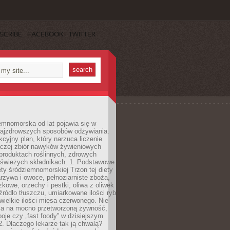
SCRIBE
FACEBOOK
TWITTER
emnomorska od lat pojawia się w
najzdrowszych sposobów odżywiania.
kcyjny plan, który narzuca liczenie
 raczej zbiór nawyków żywieniowych
produktach roślinnych, zdrowych
i świeżych składnikach. 1. Podstawowe
ety śródziemnomorskiej Trzon tej diety
rzywa i owoce, pełnoziarniste zboża,
zkowe, orzechy i pestki, oliwa z oliwek
źródło tłuszczu, umiarkowane ilości ryb
iewielkie ilości mięsa czerwonego. Nie
ca na mocno przetworzoną żywność,
oje czy „fast foody” w dzisiejszym
2. Dlaczego lekarze tak ją chwalą?