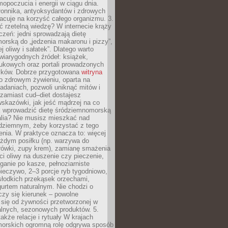
opoczucia i energii w ciągu dnia.
łonnika, antyoksydantów i zdrowych
acuje na korzyść całego organizmu. 3.
 rzetelną wiedzę? W internecie krąży
czeń: jedni sprowadzają dietę
rską do „jedzenia makaronu i pizzy”,
j oliwy i sałatek”. Dlatego warto
wiarygodnych źródeł: książek,
aukowych oraz portali prowadzonych
tyków. Dobrze przygotowana
witryna
o zdrowym żywieniu, oparta na
adaniach, pozwoli uniknąć mitów i
 zamiast cud–diet dostajesz
skazówki, jak jeść mądrzej na co
ak wprowadzić dietę śródziemnomorską
alia? Nie musisz mieszkać nad
ziemnym, żeby korzystać z tego
nia. W praktyce oznacza to: więcej
żdym posiłku (np. warzywa do
rówki, zupy krem), zamianę smażenia
ści oliwy na duszenie czy pieczenie,
ganie po kasze, pełnoziarniste
ieczywo, 2–3 porcje ryb tygodniowo,
słodkich przekąsek orzechami,
urtem naturalnym. Nie chodzi o
iczy się kierunek – powolne
 się od żywności przetworzonej w
alnych, sezonowych produktów. 5.
także relacje i rytuały W krajach
orskich ogromną rolę odgrywa sposób