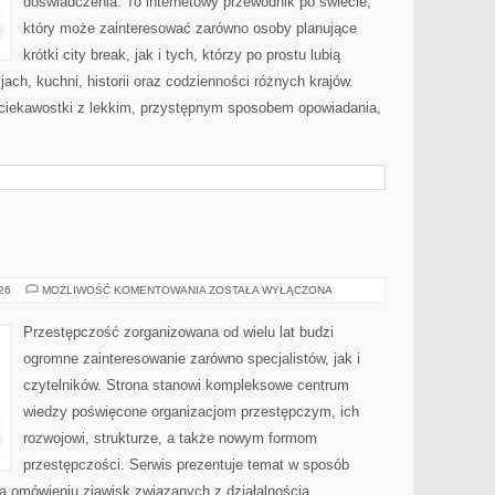
doświadczenia. To internetowy przewodnik po świecie,
który może zainteresować zarówno osoby planujące
krótki city break, jak i tych, którzy po prostu lubią
jach, kuchni, historii oraz codzienności różnych krajów.
 ciekawostki z lekkim, przystępnym sposobem opowiadania,
BROŃ
026
MOŻLIWOŚĆ KOMENTOWANIA
ZOSTAŁA WYŁĄCZONA
I
PRZEMOC
Przestępczość zorganizowana od wielu lat budzi
ogromne zainteresowanie zarówno specjalistów, jak i
czytelników. Strona stanowi kompleksowe centrum
wiedzy poświęcone organizacjom przestępczym, ich
rozwojowi, strukturze, a także nowym formom
przestępczości. Serwis prezentuje temat w sposób
na omówieniu zjawisk związanych z działalnością