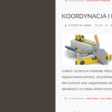
CATEGORIES:
SERYKORYCINSKIE
KOORDYNACJA I
POSTED BY ADMIN
LIP - 12 - 
znaleźć użyteczne materiały dotycz
organizowania pomocy, pozyskiwan
darczyńcami oraz angażowania wol
aktualności ze świata dobroczynno
CATEGORIES:
HISTORIA I KULTURA