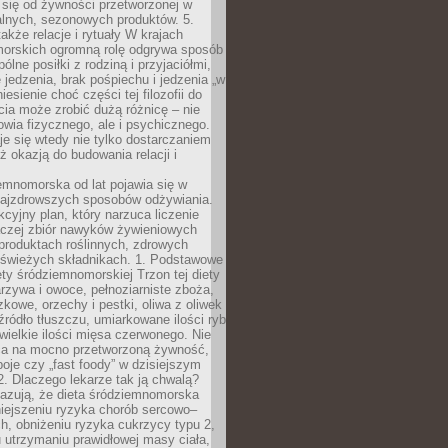
 się od żywności przetworzonej w
alnych, sezonowych produktów. 5.
także relacje i rytuały W krajach
orskich ogromną rolę odgrywa sposób
ólne posiłki z rodziną i przyjaciółmi,
 jedzenia, brak pośpiechu i jedzenia „w
iesienie choć części tej filozofii do
ia może zrobić dużą różnicę – nie
rowia fizycznego, ale i psychicznego.
je się wtedy nie tylko dostarczaniem
też okazją do budowania relacji i
emnomorska od lat pojawia się w
najzdrowszych sposobów odżywiania.
kcyjny plan, który narzuca liczenie
 raczej zbiór nawyków żywieniowych
produktach roślinnych, zdrowych
i świeżych składnikach. 1. Podstawowe
ety śródziemnomorskiej Trzon tej diety
rzywa i owoce, pełnoziarniste zboża,
zkowe, orzechy i pestki, oliwa z oliwek
źródło tłuszczu, umiarkowane ilości ryb
iewielkie ilości mięsa czerwonego. Nie
ca na mocno przetworzoną żywność,
oje czy „fast foody” w dzisiejszym
2. Dlaczego lekarze tak ją chwalą?
azują, że dieta śródziemnomorska
iejszeniu ryzyka chorób sercowo–
, obniżeniu ryzyka cukrzycy typu 2,
 utrzymaniu prawidłowej masy ciała,