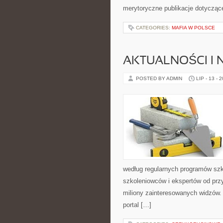
merytoryczne publikacje dotycząc
CATEGORIES:
MAFIA W POLSCE
AKTUALNOŚCI I
POSTED BY ADMIN
LIP - 13 - 
według regularnych programów szk
szkoleniowców i ekspertów od przy
miliony zainteresowanych widzów. 
portal […]