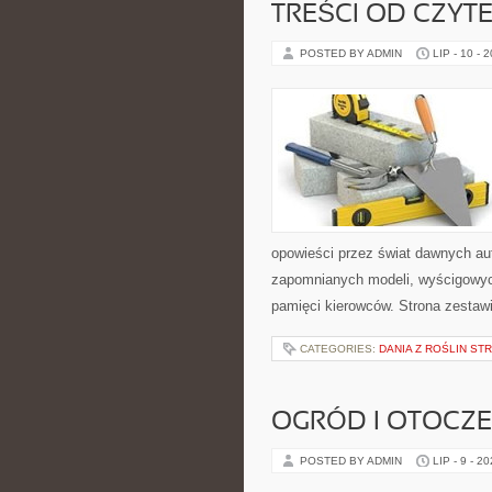
TREŚCI OD CZYT
POSTED BY ADMIN
LIP - 10 - 
opowieści przez świat dawnych au
zapomnianych modeli, wyścigowych
pamięci kierowców. Strona zestaw
CATEGORIES:
DANIA Z ROŚLIN S
OGRÓD I OTOCZ
POSTED BY ADMIN
LIP - 9 - 2