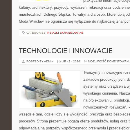
praktyczne informacje dotyc
kultury, architektury, przyrody, wydarzeń, rekreacji oraz codzienn
miasteczkach Dolnego Śląska. To witryna dla osób, które lubią odk
Moda Wrocław nie ogranicza się wyłącznie do najbardziej znanych 
CATEGORIES:
KSIĄŻKI EKRANIZOWANE
TECHNOLOGIE I INNOWACJE
POSTED BY ADMIN
LIP - 1 - 2026
MOŻLIWOŚĆ KOMENTOWAN
Tworzymy innowacyjne rozw
zakładów produkcyjnych, do
systemy oraz urządzenia w
wysokiego ciśnienia. Nasza 
na projektowaniu, produkcji
nowoczesnych rozwiązań, k
wszędzie tam, gdzie liczy się wydajność, precyzja oraz bezpie
procesów. Strona prezentuje bogatą ofertę produktów, usług oraz t
odpowiadają na potrzeby współczesnego przemysłu i przedsiębio