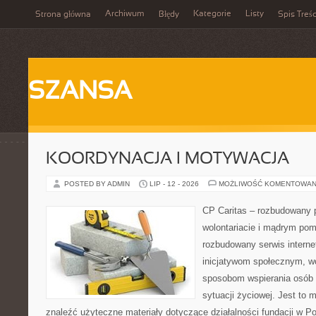
Archiwum
Kategorie
Listy
Strona główna
Błędy
Spis Treśc
SZANSA
KOORDYNACJA I MOTYWACJA
POSTED BY ADMIN
LIP - 12 - 2026
MOŻLIWOŚĆ KOMENTOWAN
CP Caritas – rozbudowany p
wolontariacie i mądrym pom
rozbudowany serwis intern
inicjatywom społecznym, wo
sposobom wspierania osób z
sytuacji życiowej. Jest to
znaleźć użyteczne materiały dotyczące działalności fundacji w Po