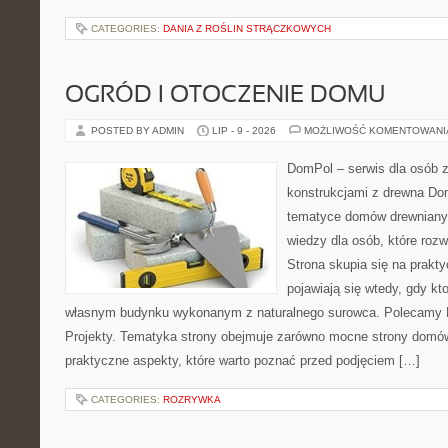
CATEGORIES:
DANIA Z ROŚLIN STRĄCZKOWYCH
OGRÓD I OTOCZENIE DOMU
POSTED BY ADMIN
LIP - 9 - 2026
MOŻLIWOŚĆ KOMENTOWAN
DomPol – serwis dla osób 
konstrukcjami z drewna Do
tematyce domów drewnianyc
wiedzy dla osób, które roz
Strona skupia się na prakt
pojawiają się wtedy, gdy k
własnym budynku wykonanym z naturalnego surowca. Polecamy Do
Projekty. Tematyka strony obejmuje zarówno mocne strony domów
praktyczne aspekty, które warto poznać przed podjęciem […]
CATEGORIES:
ROZRYWKA