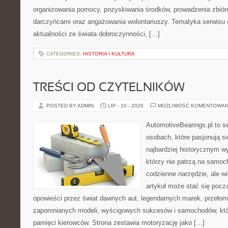
organizowania pomocy, pozyskiwania środków, prowadzenia zbiór
darczyńcami oraz angażowania wolontariuszy. Tematyka serwisu 
aktualności ze świata dobroczynności, […]
CATEGORIES:
HISTORIA I KULTURA
TREŚCI OD CZYTELNIKÓW
POSTED BY ADMIN
LIP - 10 - 2026
MOŻLIWOŚĆ KOMENTOWAN
AutomotiveBearings.pl to s
osobach, które pasjonują si
najbardziej historycznym wy
którzy nie patrzą na samoc
codzienne narzędzie, ale w
artykuł może stać się pocz
opowieści przez świat dawnych aut, legendarnych marek, przełom
zapomnianych modeli, wyścigowych sukcesów i samochodów, które
pamięci kierowców. Strona zestawia motoryzację jako […]