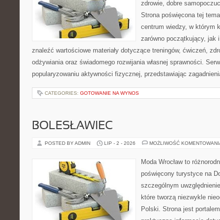
zdrowie, dobre samopoczuci
Strona poświęcona tej tem
centrum wiedzy, w którym k
zarówno początkujący, jak
znaleźć wartościowe materiały dotyczące treningów, ćwiczeń, zdr
odżywiania oraz świadomego rozwijania własnej sprawności. Serwi
popularyzowaniu aktywności fizycznej, przedstawiając zagadnien
CATEGORIES:
GOTOWANIE NA WYNOS
BOLESŁAWIEC
POSTED BY ADMIN
LIP - 2 - 2026
MOŻLIWOŚĆ KOMENTOWAN
Moda Wrocław to różnorodn
poświęcony turystyce na D
szczególnym uwzględnienie
które tworzą niezwykle nie
Polski. Strona jest portal