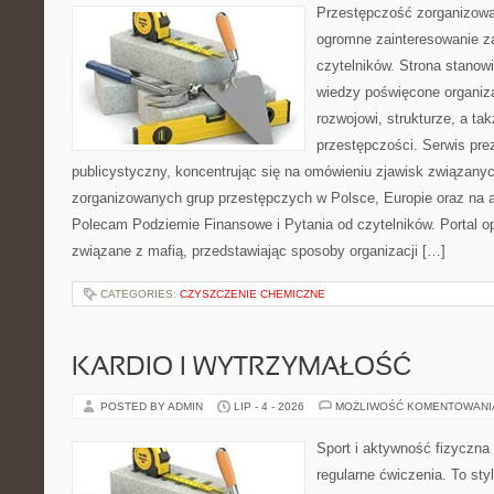
Przestępczość zorganizowan
ogromne zainteresowanie za
czytelników. Strona stano
wiedzy poświęcone organiz
rozwojowi, strukturze, a t
przestępczości. Serwis pre
publicystyczny, koncentrując się na omówieniu zjawisk związanyc
zorganizowanych grup przestępczych w Polsce, Europie oraz na 
Polecam Podziemie Finansowe i Pytania od czytelników. Portal op
związane z mafią, przedstawiając sposoby organizacji […]
CATEGORIES:
CZYSZCZENIE CHEMICZNE
KARDIO I WYTRZYMAŁOŚĆ
POSTED BY ADMIN
LIP - 4 - 2026
MOŻLIWOŚĆ KOMENTOWAN
Sport i aktywność fizyczna 
regularne ćwiczenia. To sty