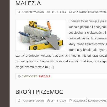
MALEZJA
POSTED BY ADMIN
LIP - 6 - 2026
MOŻLIWOŚĆ KOMENTOWAN
Cherrish to inspirująca prze
kochają podróże i chcą poz
pośpiechu, z ciekawością i
doświadczenia. To internet
który może zainteresować 
krótki city break, jak i tych
czytać o świecie, kulturach, atrakcjach, kuchni, historii oraz cod
Strona łączy w sobie podróżnicze ciekawostki z lekkim, przyst
dzięki czemu można tu […]
CATEGORIES:
ZAROSLA
BROŃ I PRZEMOC
POSTED BY ADMIN
LIP - 5 - 2026
MOŻLIWOŚĆ KOMENTOWAN