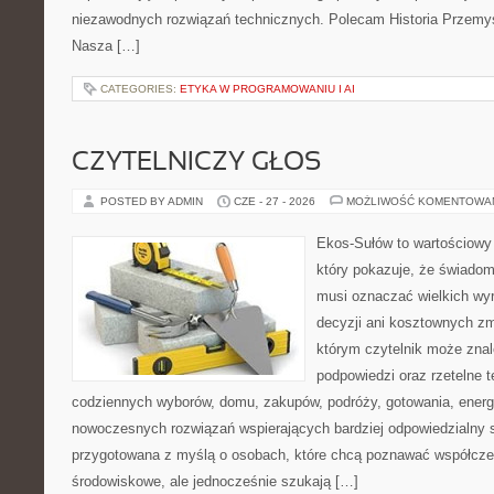
niezawodnych rozwiązań technicznych. Polecam Historia Przemys
Nasza […]
CATEGORIES:
ETYKA W PROGRAMOWANIU I AI
CZYTELNICZY GŁOS
POSTED BY ADMIN
CZE - 27 - 2026
MOŻLIWOŚĆ KOMENTOWA
Ekos-Sułów to wartościowy 
który pokazuje, że świadom
musi oznaczać wielkich wy
decyzji ani kosztownych zm
którym czytelnik może znal
podpowiedzi oraz rzetelne 
codziennych wyborów, domu, zakupów, podróży, gotowania, energii
nowoczesnych rozwiązań wspierających bardziej odpowiedzialny st
przygotowana z myślą o osobach, które chcą poznawać współcz
środowiskowe, ale jednocześnie szukają […]