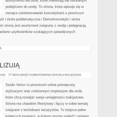
asortymentu dla osób, które interesują się naturalnym
podejściem do urody. To strona, która wpisuje się w
rosnące zainteresowanie kosmetykami o prostszym
i i skóra problematyczna i Dermokosmetyki i skóra
strony jest asortyment związany z urodą i pielęgnacją.
zarówno użytkowników szukających sprawdzonych
A
LIZUJĄ
CZYTELNICY
 2026
MOŻLIWOŚĆ KOMENTOWANIA
ZOSTAŁA WYŁĄCZONA
ANALIZUJĄ
Studio Veriss to przestrzeń online poświęcony
stylizacjom oraz codziennym inspiracjom dla osób,
które chcą rozwijać swoje umiejętności makijażowe.
Strona ma charakter lifestylowy i łączy w sobie tematy
związane z technikami wizażystów. To miejsce pełne
kobiecych inspiracji, w którym można znaleźć zarówno