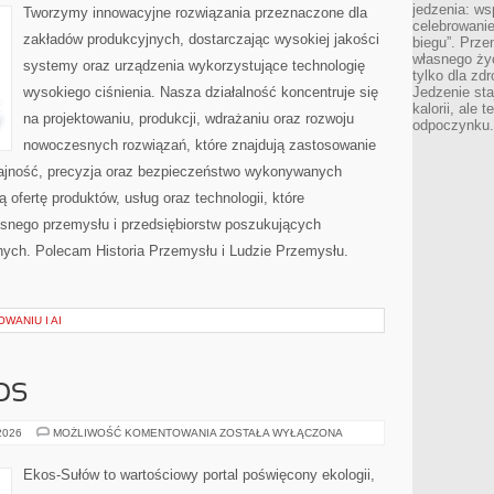
jedzenia: wsp
Tworzymy innowacyjne rozwiązania przeznaczone dla
celebrowanie
zakładów produkcyjnych, dostarczając wysokiej jakości
biegu”. Przen
własnego życ
systemy oraz urządzenia wykorzystujące technologię
tylko dla zd
wysokiego ciśnienia. Nasza działalność koncentruje się
Jedzenie sta
kalorii, ale 
na projektowaniu, produkcji, wdrażaniu oraz rozwoju
odpoczynku.
nowoczesnych rozwiązań, które znajdują zastosowanie
dajność, precyzja oraz bezpieczeństwo wykonywanych
 ofertę produktów, usług oraz technologii, które
snego przemysłu i przedsiębiorstw poszukujących
ych. Polecam Historia Przemysłu i Ludzie Przemysłu.
WANIU I AI
OS
CZYTELNICZY
 2026
MOŻLIWOŚĆ KOMENTOWANIA
ZOSTAŁA WYŁĄCZONA
GŁOS
Ekos-Sułów to wartościowy portal poświęcony ekologii,