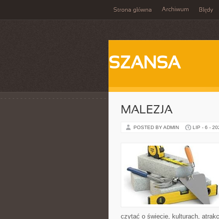
Archiwum
Strona główna
Błędy
SZANSA
MALEZJA
POSTED BY ADMIN
LIP - 6 - 2
czytać o świecie, kulturach, atrakc