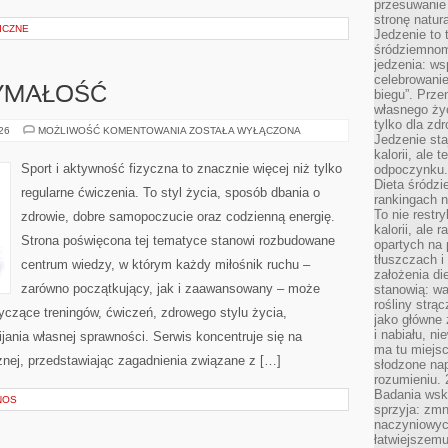
przesuwanie
stronę natur
ICZNE
Jedzenie to 
śródziemnom
jedzenia: wsp
celebrowanie
ZYMAŁOŚĆ
biegu”. Przen
własnego życ
tylko dla zd
KARDIO
026
MOŻLIWOŚĆ KOMENTOWANIA
ZOSTAŁA WYŁĄCZONA
Jedzenie sta
I
WYTRZYMAŁOŚĆ
kalorii, ale 
Sport i aktywność fizyczna to znacznie więcej niż tylko
odpoczynku.
Dieta śródzi
regularne ćwiczenia. To styl życia, sposób dbania o
rankingach 
To nie restry
zdrowie, dobre samopoczucie oraz codzienną energię.
kalorii, ale
Strona poświęcona tej tematyce stanowi rozbudowane
opartych na 
tłuszczach 
centrum wiedzy, w którym każdy miłośnik ruchu –
założenia di
zarówno początkujący, jak i zaawansowany – może
stanowią: wa
rośliny strąc
yczące treningów, ćwiczeń, zdrowego stylu życia,
jako główne 
i nabiału, n
ania własnej sprawności. Serwis koncentruje się na
ma tu miejs
znej, przedstawiając zagadnienia związane z […]
słodzone nap
rozumieniu. 
Badania wsk
NOS
sprzyja: zmn
naczyniowych
łatwiejszemu