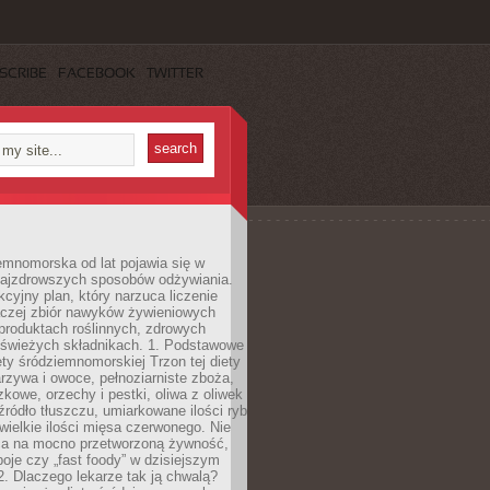
SCRIBE
FACEBOOK
TWITTER
emnomorska od lat pojawia się w
najzdrowszych sposobów odżywiania.
kcyjny plan, który narzuca liczenie
 raczej zbiór nawyków żywieniowych
produktach roślinnych, zdrowych
i świeżych składnikach. 1. Podstawowe
ety śródziemnomorskiej Trzon tej diety
rzywa i owoce, pełnoziarniste zboża,
zkowe, orzechy i pestki, oliwa z oliwek
źródło tłuszczu, umiarkowane ilości ryb
iewielkie ilości mięsa czerwonego. Nie
ca na mocno przetworzoną żywność,
oje czy „fast foody” w dzisiejszym
2. Dlaczego lekarze tak ją chwalą?