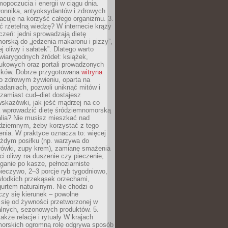
opoczucia i energii w ciągu dnia.
łonnika, antyoksydantów i zdrowych
acuje na korzyść całego organizmu. 3.
 rzetelną wiedzę? W internecie krąży
czeń: jedni sprowadzają dietę
rską do „jedzenia makaronu i pizzy”,
j oliwy i sałatek”. Dlatego warto
wiarygodnych źródeł: książek,
aukowych oraz portali prowadzonych
tyków. Dobrze przygotowana
witryna
o zdrowym żywieniu, oparta na
adaniach, pozwoli uniknąć mitów i
 zamiast cud–diet dostajesz
skazówki, jak jeść mądrzej na co
ak wprowadzić dietę śródziemnomorską
alia? Nie musisz mieszkać nad
ziemnym, żeby korzystać z tego
nia. W praktyce oznacza to: więcej
żdym posiłku (np. warzywa do
rówki, zupy krem), zamianę smażenia
ści oliwy na duszenie czy pieczenie,
ganie po kasze, pełnoziarniste
ieczywo, 2–3 porcje ryb tygodniowo,
słodkich przekąsek orzechami,
urtem naturalnym. Nie chodzi o
iczy się kierunek – powolne
 się od żywności przetworzonej w
alnych, sezonowych produktów. 5.
także relacje i rytuały W krajach
orskich ogromną rolę odgrywa sposób