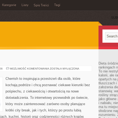
Kategorie
Listy
Tagi
Spis Treści
SUB
Dieta śródzi
rankingach 
MALEZJA
026
MOŻLIWOŚĆ KOMENTOWANIA
ZOSTAŁA WYŁĄCZONA
To nie restry
kalorii, ale
Cherrish to inspirująca przestrzeń dla osób, które
opartych na 
tłuszczach 
kochają podróże i chcą poznawać ciekawe kierunki bez
założenia di
stanowią: wa
pośpiechu, z ciekawością i otwartością na nowe
rośliny strąc
doświadczenia. To internetowy przewodnik po świecie,
jako główne 
i nabiału, n
który może zainteresować zarówno osoby planujące
ma tu miejs
krótki city break, jak i tych, którzy po prostu lubią
słodzone nap
rozumieniu. 
jach, kuchni, historii oraz codzienności różnych krajów.