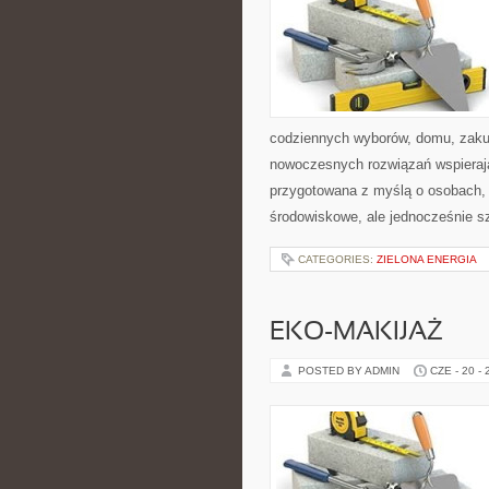
codziennych wyborów, domu, zakupó
nowoczesnych rozwiązań wspierając
przygotowana z myślą o osobach,
środowiskowe, ale jednocześnie s
CATEGORIES:
ZIELONA ENERGIA
EKO-MAKIJAŻ
POSTED BY ADMIN
CZE - 20 -