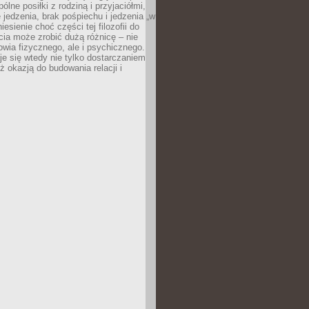
ólne posiłki z rodziną i przyjaciółmi,
 jedzenia, brak pośpiechu i jedzenia „w
iesienie choć części tej filozofii do
ia może zrobić dużą różnicę – nie
rowia fizycznego, ale i psychicznego.
je się wtedy nie tylko dostarczaniem
też okazją do budowania relacji i