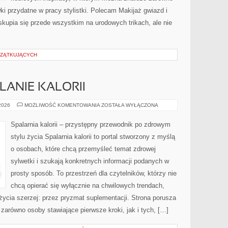
ki przydatne w pracy stylistki. Polecam Makijaż gwiazd i
kupia się przede wszystkim na urodowych trikach, ale nie
CZĄTKUJĄCYCH
LANIE KALORII
TRENINGI
 2026
MOŻLIWOŚĆ KOMENTOWANIA
ZOSTAŁA WYŁĄCZONA
NA
SPALANIE
KALORII
Spalarnia kalorii – przystępny przewodnik po zdrowym
stylu życia Spalarnia kalorii to portal stworzony z myślą
o osobach, które chcą przemyśleć temat zdrowej
sylwetki i szukają konkretnych informacji podanych w
prosty sposób. To przestrzeń dla czytelników, którzy nie
chcą opierać się wyłącznie na chwilowych trendach,
 życia szerzej: przez pryzmat suplementacji. Strona porusza
zarówno osoby stawiające pierwsze kroki, jak i tych, […]