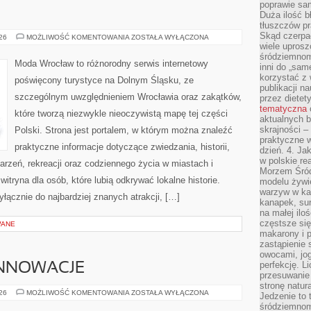
poprawie sam
Duża ilość b
tłuszczów pr
Skąd czerpać
BOLESŁAWIEC
026
MOŻLIWOŚĆ KOMENTOWANIA
ZOSTAŁA WYŁĄCZONA
wiele uprosz
śródziemnomo
Moda Wrocław to różnorodny serwis internetowy
inni do „same
korzystać z 
poświęcony turystyce na Dolnym Śląsku, ze
publikacji n
szczególnym uwzględnieniem Wrocławia oraz zakątków,
przez diete
tematyczna
które tworzą niezwykle nieoczywistą mapę tej części
aktualnych b
skrajności –
Polski. Strona jest portalem, w którym można znaleźć
praktyczne w
praktyczne informacje dotyczące zwiedzania, historii,
dzień. 4. J
w polskie re
ydarzeń, rekreacji oraz codziennego życia w miastach i
Morzem Śród
tryna dla osób, które lubią odkrywać lokalne historie.
modelu żywie
warzyw w ka
łącznie do najbardziej znanych atrakcji, […]
kanapek, su
na małej ilo
częstsze się
WANE
makarony i p
zastąpienie 
owocami, jog
perfekcję. L
INNOWACJE
przesuwanie
stronę natur
TECHNOLOGIE
026
MOŻLIWOŚĆ KOMENTOWANIA
ZOSTAŁA WYŁĄCZONA
Jedzenie to 
I
śródziemnom
INNOWACJE