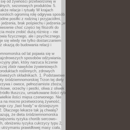
 się od żywności przetworzonej w
alnych, sezonowych produktów. 5.
także relacje i rytuały W krajach
orskich ogromną rolę odgrywa sposób
ólne posiłki z rodziną i przyjaciółmi,
 jedzenia, brak pośpiechu i jedzenia „w
iesienie choć części tej filozofii do
ia może zrobić dużą różnicę – nie
rowia fizycznego, ale i psychicznego.
je się wtedy nie tylko dostarczaniem
też okazją do budowania relacji i
emnomorska od lat pojawia się w
najzdrowszych sposobów odżywiania.
kcyjny plan, który narzuca liczenie
 raczej zbiór nawyków żywieniowych
produktach roślinnych, zdrowych
i świeżych składnikach. 1. Podstawowe
ety śródziemnomorskiej Trzon tej diety
rzywa i owoce, pełnoziarniste zboża,
zkowe, orzechy i pestki, oliwa z oliwek
źródło tłuszczu, umiarkowane ilości ryb
iewielkie ilości mięsa czerwonego. Nie
ca na mocno przetworzoną żywność,
oje czy „fast foody” w dzisiejszym
2. Dlaczego lekarze tak ją chwalą?
azują, że dieta śródziemnomorska
iejszeniu ryzyka chorób sercowo–
, obniżeniu ryzyka cukrzycy typu 2,
 utrzymaniu prawidłowej masy ciała,