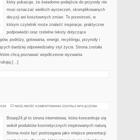
który pokazuje, że świadome podejście do przyrody nie
musi oznaczać wielkich wyrzeczeń, skomplikowanych
decyzji ani kosztownych zmian. To przestrzeń, w
którym czytelnik może znaleźć inspiracje, praktyczne
podpowiedzi oraz rzetelne teksty dotyczące
w, podróży, gotowania, energii, recyklingu, przyrody i
ych bardziej odpowiedzialny styl życia. Strona została
 które chcą poznawać współczesne wyzwania
zukają […]
EKO-
 2026
MOŻLIWOŚĆ KOMENTOWANIA
ZOSTAŁA WYŁĄCZONA
MAKIJAŻ
Bioarp24.pl to strona internetowa, która koncentruje się
wokół produktów kosmetycznych inspirowanych naturą.
Strona może być postrzegana jako miejsce prezentacji