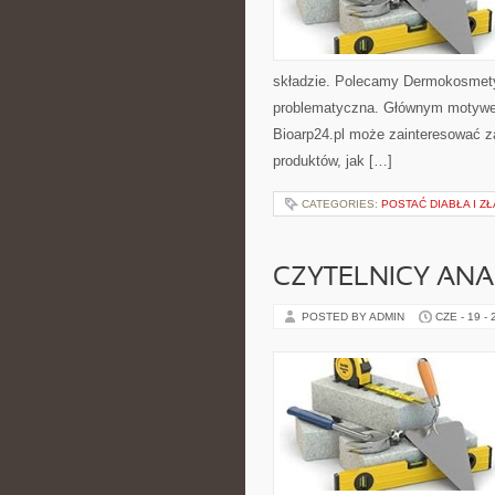
składzie. Polecamy Dermokosmetyk
problematyczna. Głównym motywem 
Bioarp24.pl może zainteresować 
produktów, jak […]
CATEGORIES:
POSTAĆ DIABŁA I ZŁ
CZYTELNICY ANA
POSTED BY ADMIN
CZE - 19 -