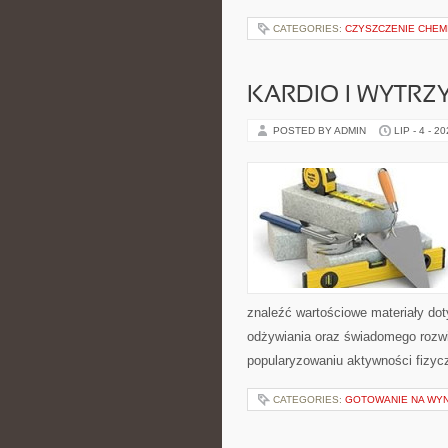
CATEGORIES:
CZYSZCZENIE CHEM
KARDIO I WYTR
POSTED BY ADMIN
LIP - 4 - 2
znaleźć wartościowe materiały dot
odżywiania oraz świadomego rozwij
popularyzowaniu aktywności fizyc
CATEGORIES:
GOTOWANIE NA WY