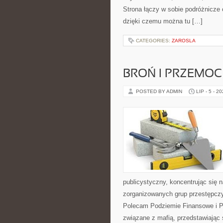
Strona łączy w sobie podróżnicze
dzięki czemu można tu […]
CATEGORIES:
ZAROSLA
BROŃ I PRZEMOC
POSTED BY ADMIN
LIP - 5 - 2
publicystyczny, koncentrując się 
zorganizowanych grup przestępczy
Polecam Podziemie Finansowe i Pyt
związane z mafią, przedstawiając 