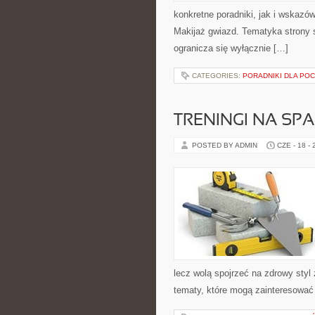
konkretne poradniki, jak i wskazów
Makijaż gwiazd. Tematyka strony s
ogranicza się wyłącznie […]
CATEGORIES:
PORADNIKI DLA PO
TRENINGI NA SPA
POSTED BY ADMIN
CZE - 18 -
lecz wolą spojrzeć na zdrowy styl
tematy, które mogą zainteresować 