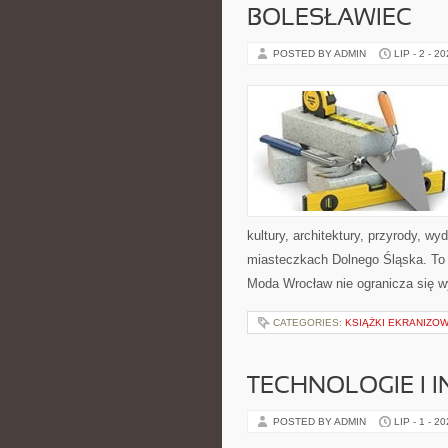
BOLESŁAWIEC
POSTED BY ADMIN
LIP - 2 - 2
kultury, architektury, przyrody, w
miasteczkach Dolnego Śląska. To wi
Moda Wrocław nie ogranicza się wy
CATEGORIES:
KSIĄŻKI EKRANIZO
TECHNOLOGIE I 
POSTED BY ADMIN
LIP - 1 - 2