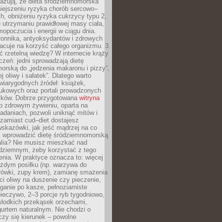
azują, że dieta śródziemnomorska
iejszeniu ryzyka chorób sercowo–
, obniżeniu ryzyka cukrzycy typu 2,
 utrzymaniu prawidłowej masy ciała,
opoczucia i energii w ciągu dnia.
łonnika, antyoksydantów i zdrowych
acuje na korzyść całego organizmu. 3.
 rzetelną wiedzę? W internecie krąży
czeń: jedni sprowadzają dietę
rską do „jedzenia makaronu i pizzy”,
j oliwy i sałatek”. Dlatego warto
wiarygodnych źródeł: książek,
aukowych oraz portali prowadzonych
tyków. Dobrze przygotowana
witryna
o zdrowym żywieniu, oparta na
adaniach, pozwoli uniknąć mitów i
 zamiast cud–diet dostajesz
skazówki, jak jeść mądrzej na co
ak wprowadzić dietę śródziemnomorską
alia? Nie musisz mieszkać nad
ziemnym, żeby korzystać z tego
nia. W praktyce oznacza to: więcej
żdym posiłku (np. warzywa do
rówki, zupy krem), zamianę smażenia
ści oliwy na duszenie czy pieczenie,
ganie po kasze, pełnoziarniste
ieczywo, 2–3 porcje ryb tygodniowo,
słodkich przekąsek orzechami,
urtem naturalnym. Nie chodzi o
iczy się kierunek – powolne