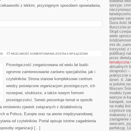
Badania wsk
sprzyja: zmn
 ciekawostki z lekkim, przystępnym sposobem opowiadania,
naczyniowych
łatwiejszemu
poprawie sam
Duża ilość b
tłuszczów pr
Skąd czerpać
wiele uprosz
śródziemnomo
inni do „same
korzystać z 
publikacji n
BROŃ
026
MOŻLIWOŚĆ KOMENTOWANIA
ZOSTAŁA WYŁĄCZONA
I
przez diete
PRZEMOC
tematyczna
Przestępczość zorganizowana od wielu lat budzi
aktualnych b
skrajności –
ogromne zainteresowanie zarówno specjalistów, jak i
praktyczne w
czytelników. Strona stanowi kompleksowe centrum
dzień. 4. J
w polskie re
wiedzy poświęcone organizacjom przestępczym, ich
Morzem Śród
rozwojowi, strukturze, a także nowym formom
modelu żywie
warzyw w ka
przestępczości. Serwis prezentuje temat w sposób
kanapek, su
na małej ilo
na omówieniu zjawisk związanych z działalnością
częstsze się
ch w Polsce, Europie oraz na arenie międzynarodowej.
makarony i p
zastąpienie 
ania od czytelników. Portal opisuje istotne zagadnienia
owocami, jog
sposoby organizacji […]
perfekcję. L