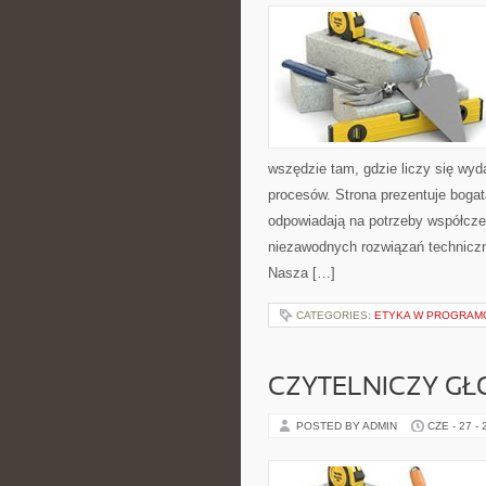
wszędzie tam, gdzie liczy się wy
procesów. Strona prezentuje bogatą
odpowiadają na potrzeby współcze
niezawodnych rozwiązań techniczn
Nasza […]
CATEGORIES:
ETYKA W PROGRAMO
CZYTELNICZY GŁ
POSTED BY ADMIN
CZE - 27 -