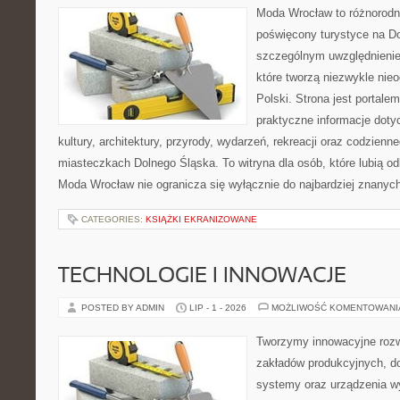
Moda Wrocław to różnorodn
poświęcony turystyce na D
szczególnym uwzględnienie
które tworzą niezwykle nie
Polski. Strona jest portal
praktyczne informacje dotyc
kultury, architektury, przyrody, wydarzeń, rekreacji oraz codzienn
miasteczkach Dolnego Śląska. To witryna dla osób, które lubią odk
Moda Wrocław nie ogranicza się wyłącznie do najbardziej znanych 
CATEGORIES:
KSIĄŻKI EKRANIZOWANE
TECHNOLOGIE I INNOWACJE
POSTED BY ADMIN
LIP - 1 - 2026
MOŻLIWOŚĆ KOMENTOWAN
Tworzymy innowacyjne rozw
zakładów produkcyjnych, do
systemy oraz urządzenia w