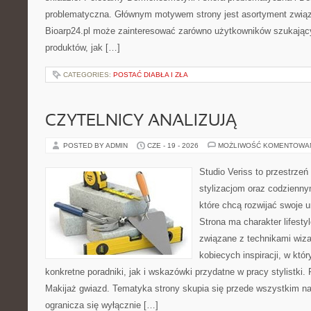
problematyczna. Głównym motywem strony jest asortyment związa
Bioarp24.pl może zainteresować zarówno użytkowników szukają
produktów, jak […]
CATEGORIES:
POSTAĆ DIABŁA I ZŁA
CZYTELNICY ANALIZUJĄ
POSTED BY ADMIN
CZE - 19 - 2026
MOŻLIWOŚĆ KOMENTOWA
Studio Veriss to przestrzeń
stylizacjom oraz codzienny
które chcą rozwijać swoje 
Strona ma charakter lifesty
związane z technikami wiza
kobiecych inspiracji, w kt
konkretne poradniki, jak i wskazówki przydatne w pracy stylistki.
Makijaż gwiazd. Tematyka strony skupia się przede wszystkim na 
ogranicza się wyłącznie […]