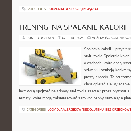
CATEGORIES:
PORADNIKI DLA POCZĄTKUJĄCYCH
TRENINGI NA SPALANIE KALORII
POSTED BY ADMIN
CZE - 18 - 2026
MOŻLIWOŚĆ KOMENTOWA
Spalarnia kalorii – przyst
stylu życia Spalarnia kalori
o osobach, które chcą prz
sylwetki i szukają konkret
prosty sposób. To przestrze
chcą opierać się wyłącznie
lecz wolą spojrzeć na zdrowy styl życia szerzej: przez pryzmat s
tematy, które mogą zainteresować zarówno osoby stawiające pierws
CATEGORIES:
LODY DLA ALERGIKÓW (BEZ GLUTENU, BEZ ORZECHÓW I