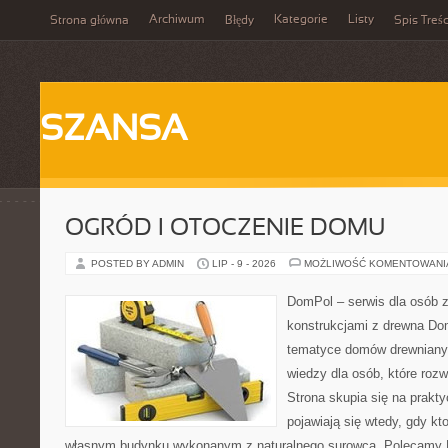
Archiwum
Kategorie
Listy
Strona główna
Błędy
Spis Treśc
SZANSA
OGRÓD I OTOCZENIE DOMU
POSTED BY ADMIN
LIP - 9 - 2026
MOŻLIWOŚĆ KOMENTOWAN
DomPol – serwis dla osób 
konstrukcjami z drewna Do
tematyce domów drewnianyc
wiedzy dla osób, które roz
Strona skupia się na prakt
pojawiają się wtedy, gdy k
własnym budynku wykonanym z naturalnego surowca. Polecamy Do