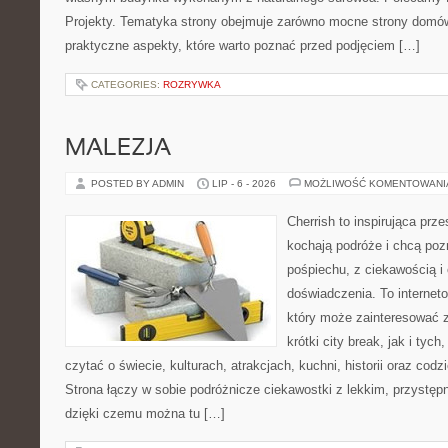
Projekty. Tematyka strony obejmuje zarówno mocne strony domów
praktyczne aspekty, które warto poznać przed podjęciem […]
CATEGORIES:
ROZRYWKA
MALEZJA
POSTED BY ADMIN
LIP - 6 - 2026
MOŻLIWOŚĆ KOMENTOWAN
Cherrish to inspirująca prze
kochają podróże i chcą poz
pośpiechu, z ciekawością i
doświadczenia. To internet
który może zainteresować 
krótki city break, jak i tych
czytać o świecie, kulturach, atrakcjach, kuchni, historii oraz cod
Strona łączy w sobie podróżnicze ciekawostki z lekkim, przyst
dzięki czemu można tu […]