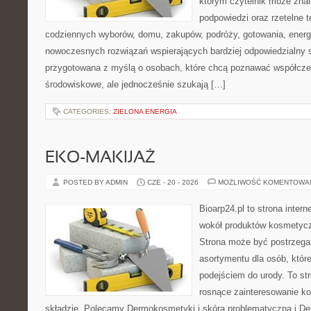
którym czytelnik może znal
podpowiedzi oraz rzetelne 
codziennych wyborów, domu, zakupów, podróży, gotowania, energii
nowoczesnych rozwiązań wspierających bardziej odpowiedzialny st
przygotowana z myślą o osobach, które chcą poznawać współcz
środowiskowe, ale jednocześnie szukają […]
CATEGORIES:
ZIELONA ENERGIA
EKO-MAKIJAŻ
POSTED BY ADMIN
CZE - 20 - 2026
MOŻLIWOŚĆ KOMENTOWA
Bioarp24.pl to strona intern
wokół produktów kosmetycz
Strona może być postrzegan
asortymentu dla osób, które
podejściem do urody. To str
rosnące zainteresowanie k
składzie. Polecamy Dermokosmetyki i skóra problematyczna i De