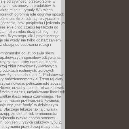
 się od żywności przetworzonej w
alnych, sezonowych produktów. 5.
także relacje i rytuały W krajach
orskich ogromną rolę odgrywa sposób
ólne posiłki z rodziną i przyjaciółmi,
 jedzenia, brak pośpiechu i jedzenia „w
iesienie choć części tej filozofii do
ia może zrobić dużą różnicę – nie
rowia fizycznego, ale i psychicznego.
je się wtedy nie tylko dostarczaniem
też okazją do budowania relacji i
emnomorska od lat pojawia się w
najzdrowszych sposobów odżywiania.
kcyjny plan, który narzuca liczenie
 raczej zbiór nawyków żywieniowych
produktach roślinnych, zdrowych
i świeżych składnikach. 1. Podstawowe
ety śródziemnomorskiej Trzon tej diety
rzywa i owoce, pełnoziarniste zboża,
zkowe, orzechy i pestki, oliwa z oliwek
źródło tłuszczu, umiarkowane ilości ryb
iewielkie ilości mięsa czerwonego. Nie
ca na mocno przetworzoną żywność,
oje czy „fast foody” w dzisiejszym
2. Dlaczego lekarze tak ją chwalą?
azują, że dieta śródziemnomorska
iejszeniu ryzyka chorób sercowo–
, obniżeniu ryzyka cukrzycy typu 2,
 utrzymaniu prawidłowej masy ciała,