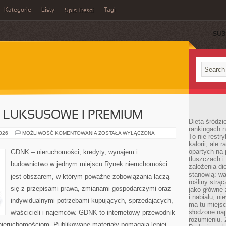
Kategorie
Listy
Tagi
Spis Treści
SUB
 LUKSUSOWE I PREMIUM
Dieta śródzi
rankingach 
NIERUCHOMOŚCI
2026
MOŻLIWOŚĆ KOMENTOWANIA
ZOSTAŁA WYŁĄCZONA
To nie restry
LUKSUSOWE
kalorii, ale
I
PREMIUM
opartych na 
GDNK – nieruchomości, kredyty, wynajem i
tłuszczach 
budownictwo w jednym miejscu Rynek nieruchomości
założenia di
stanowią: wa
jest obszarem, w którym poważne zobowiązania łączą
rośliny strąc
się z przepisami prawa, zmianami gospodarczymi oraz
jako główne 
i nabiału, n
indywidualnymi potrzebami kupujących, sprzedających,
ma tu miejs
słodzone nap
właścicieli i najemców. GDNK to internetowy przewodnik
rozumieniu. 
ieruchomościom. Publikowane materiały pomagają lepiej