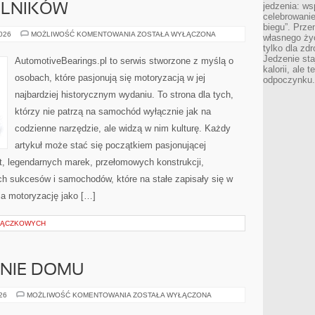
jedzenia: wsp
ELNIKÓW
celebrowanie
biegu”. Przen
TREŚCI
2026
MOŻLIWOŚĆ KOMENTOWANIA
ZOSTAŁA WYŁĄCZONA
własnego życ
OD
tylko dla zd
CZYTELNIKÓW
Jedzenie sta
AutomotiveBearings.pl to serwis stworzone z myślą o
kalorii, ale 
osobach, które pasjonują się motoryzacją w jej
odpoczynku.
najbardziej historycznym wydaniu. To strona dla tych,
którzy nie patrzą na samochód wyłącznie jak na
codzienne narzędzie, ale widzą w nim kulturę. Każdy
artykuł może stać się początkiem pasjonującej
t, legendarnych marek, przełomowych konstrukcji,
 sukcesów i samochodów, które na stałe zapisały się w
ia motoryzację jako […]
TRĄCZKOWYCH
ENIE DOMU
OGRÓD
026
MOŻLIWOŚĆ KOMENTOWANIA
ZOSTAŁA WYŁĄCZONA
I
OTOCZENIE