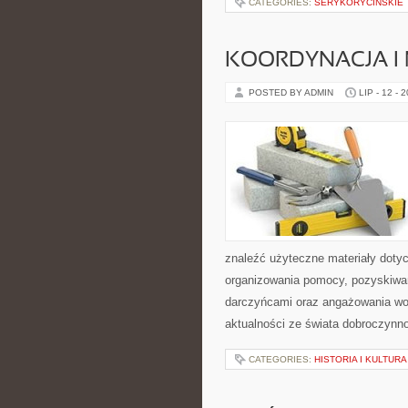
CATEGORIES:
SERYKORYCINSKIE
KOORDYNACJA I
POSTED BY ADMIN
LIP - 12 - 
znaleźć użyteczne materiały dotycz
organizowania pomocy, pozyskiwan
darczyńcami oraz angażowania wol
aktualności ze świata dobroczynno
CATEGORIES:
HISTORIA I KULTURA