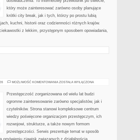
doświadczenia. To internetowy przewodnik po świecie,
który może zainteresować zarówno osoby planujące
krótki city break, jak i tych, którzy po prostu lubią
jach, kuchni, historii oraz codzienności różnych krajów.
 ciekawostki z lekkim, przystępnym sposobem opowiadania,
BROŃ
026
MOŻLIWOŚĆ KOMENTOWANIA
ZOSTAŁA WYŁĄCZONA
I
PRZEMOC
Przestępczość zorganizowana od wielu lat budzi
ogromne zainteresowanie zarówno specjalistów, jak i
czytelników. Strona stanowi kompleksowe centrum
wiedzy poświęcone organizacjom przestępczym, ich
rozwojowi, strukturze, a także nowym formom
przestępczości. Serwis prezentuje temat w sposób
na omówieniu zjawisk związanych z działalnością