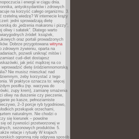
opoczucia i energii w ciągu dnia.
łonnika, antyoksydantów i zdrowych
acuje na korzyść całego organizmu. 3.
 rzetelną wiedzę? W internecie krąży
czeń: jedni sprowadzają dietę
rską do „jedzenia makaronu i pizzy”,
j oliwy i sałatek”. Dlatego warto
wiarygodnych źródeł: książek,
aukowych oraz portali prowadzonych
tyków. Dobrze przygotowana
witryna
o zdrowym żywieniu, oparta na
adaniach, pozwoli uniknąć mitów i
 zamiast cud–diet dostajesz
skazówki, jak jeść mądrzej na co
ak wprowadzić dietę śródziemnomorską
alia? Nie musisz mieszkać nad
ziemnym, żeby korzystać z tego
nia. W praktyce oznacza to: więcej
żdym posiłku (np. warzywa do
rówki, zupy krem), zamianę smażenia
ści oliwy na duszenie czy pieczenie,
ganie po kasze, pełnoziarniste
ieczywo, 2–3 porcje ryb tygodniowo,
słodkich przekąsek orzechami,
urtem naturalnym. Nie chodzi o
iczy się kierunek – powolne
 się od żywności przetworzonej w
alnych, sezonowych produktów. 5.
także relacje i rytuały W krajach
orskich ogromną rolę odgrywa sposób