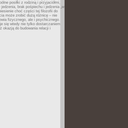
ólne posiłki z rodziną i przyjaciółmi,
 jedzenia, brak pośpiechu i jedzenia „w
iesienie choć części tej filozofii do
ia może zrobić dużą różnicę – nie
rowia fizycznego, ale i psychicznego.
je się wtedy nie tylko dostarczaniem
też okazją do budowania relacji i