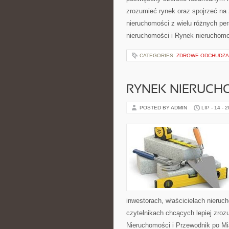
zrozumieć rynek oraz spojrzeć na
nieruchomości z wielu różnych per
nieruchomości i Rynek nieruchom
CATEGORIES:
ZDROWE ODCHUDZA
RYNEK NIERUCH
POSTED BY ADMIN
LIP - 14 - 
inwestorach, właścicielach nieru
czytelnikach chcących lepiej zro
Nieruchomości i Przewodnik po Mi