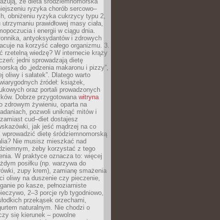
azują, że dieta śródziemnomorska
iejszeniu ryzyka chorób sercowo–
, obniżeniu ryzyka cukrzycy typu 2,
 utrzymaniu prawidłowej masy ciała,
opoczucia i energii w ciągu dnia.
łonnika, antyoksydantów i zdrowych
acuje na korzyść całego organizmu. 3.
 rzetelną wiedzę? W internecie krąży
czeń: jedni sprowadzają dietę
rską do „jedzenia makaronu i pizzy”,
j oliwy i sałatek”. Dlatego warto
wiarygodnych źródeł: książek,
aukowych oraz portali prowadzonych
tyków. Dobrze przygotowana
witryna
o zdrowym żywieniu, oparta na
adaniach, pozwoli uniknąć mitów i
 zamiast cud–diet dostajesz
skazówki, jak jeść mądrzej na co
ak wprowadzić dietę śródziemnomorską
alia? Nie musisz mieszkać nad
ziemnym, żeby korzystać z tego
nia. W praktyce oznacza to: więcej
żdym posiłku (np. warzywa do
rówki, zupy krem), zamianę smażenia
ści oliwy na duszenie czy pieczenie,
ganie po kasze, pełnoziarniste
ieczywo, 2–3 porcje ryb tygodniowo,
słodkich przekąsek orzechami,
urtem naturalnym. Nie chodzi o
iczy się kierunek – powolne