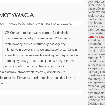
poprawie sam
Duża ilość b
tłuszczów pr
Skąd czerpać
 MOTYWACJA
wiele uprosz
śródziemnomo
inni do „same
KOORDYNACJA
2026
MOŻLIWOŚĆ KOMENTOWANIA
ZOSTAŁA WYŁĄCZONA
korzystać z 
I
MOTYWACJA
publikacji n
CP Caritas – rozbudowany portal o fundacjach,
przez diete
tematyczna
wolontariacie i mądrym pomaganiu CP Caritas to
aktualnych b
skrajności –
rozbudowany serwis internetowy poświęcony
praktyczne w
inicjatywom społecznym, wolontariatowi oraz różnym
dzień. 4. J
w polskie re
sposobom wspierania osób znajdujących się w trudnej
Morzem Śród
sytuacji życiowej. Jest to miejsce, w którym można
modelu żywie
warzyw w ka
ące działalności fundacji w Polsce i na świecie,
kanapek, su
na małej ilo
ia środków, prowadzenia zbiórek, współpracy z
częstsze się
ontariuszy. Tematyka serwisu obejmuje między innymi
makarony i p
zastąpienie 
ści, […]
owocami, jog
perfekcję. L
przesuwanie
stronę natur
Jedzenie to 
śródziemnom