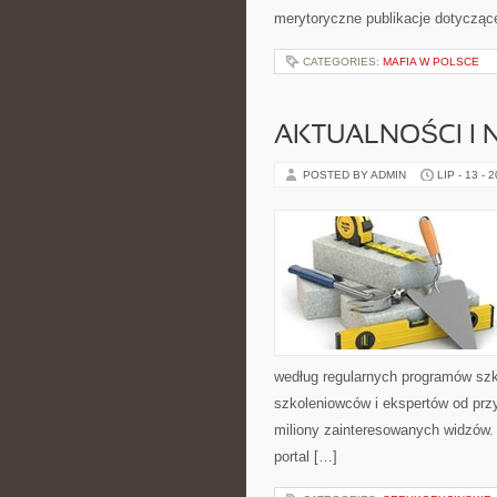
merytoryczne publikacje dotycząc
CATEGORIES:
MAFIA W POLSCE
AKTUALNOŚCI I
POSTED BY ADMIN
LIP - 13 - 
według regularnych programów szk
szkoleniowców i ekspertów od przy
miliony zainteresowanych widzów. 
portal […]