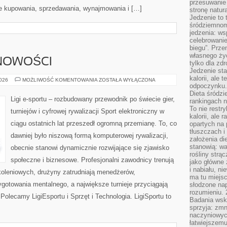
przesuwanie
e kupowania, sprzedawania, wynajmowania i […]
stronę natur
Jedzenie to 
śródziemnom
jedzenia: wsp
celebrowanie
biegu”. Przen
własnego życ
 NOWOŚCI
tylko dla zd
Jedzenie sta
kalorii, ale 
AKTUALNOŚCI
2026
MOŻLIWOŚĆ KOMENTOWANIA
ZOSTAŁA WYŁĄCZONA
I
odpoczynku.
NOWOŚCI
Dieta śródzi
Ligi e-sportu – rozbudowany przewodnik po świecie gier,
rankingach 
To nie restry
turniejów i cyfrowej rywalizacji Sport elektroniczny w
kalorii, ale
ciągu ostatnich lat przeszedł ogromną przemianę. To, co
opartych na 
tłuszczach 
dawniej było niszową formą komputerowej rywalizacji,
założenia di
stanowią: wa
obecnie stanowi dynamicznie rozwijające się zjawisko
rośliny strąc
społeczne i biznesowe. Profesjonalni zawodnicy trenują
jako główne 
i nabiału, n
oleniowych, drużyny zatrudniają menedżerów,
ma tu miejs
gotowania mentalnego, a największe turnieje przyciągają
słodzone nap
rozumieniu. 
Polecamy LigiEsportu i Sprzęt i Technologia. LigiSportu to
Badania wsk
sprzyja: zmn
naczyniowych
łatwiejszemu