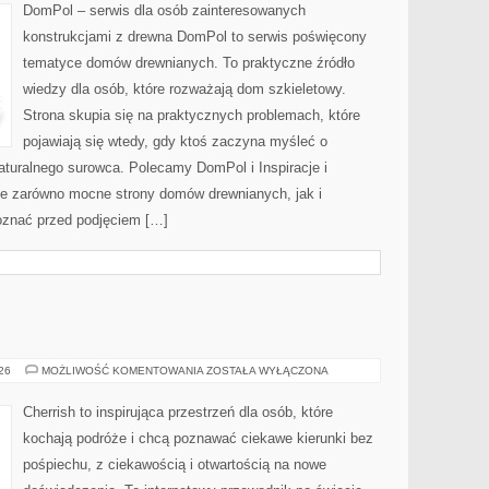
DOMU
DomPol – serwis dla osób zainteresowanych
konstrukcjami z drewna DomPol to serwis poświęcony
tematyce domów drewnianych. To praktyczne źródło
wiedzy dla osób, które rozważają dom szkieletowy.
Strona skupia się na praktycznych problemach, które
pojawiają się wtedy, gdy ktoś zaczyna myśleć o
uralnego surowca. Polecamy DomPol i Inspiracje i
je zarówno mocne strony domów drewnianych, jak i
poznać przed podjęciem […]
MALEZJA
026
MOŻLIWOŚĆ KOMENTOWANIA
ZOSTAŁA WYŁĄCZONA
Cherrish to inspirująca przestrzeń dla osób, które
kochają podróże i chcą poznawać ciekawe kierunki bez
pośpiechu, z ciekawością i otwartością na nowe