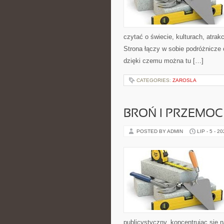
czytać o świecie, kulturach, atrakc
Strona łączy w sobie podróżnicze
dzięki czemu można tu […]
CATEGORIES:
ZAROSLA
BROŃ I PRZEMOC
POSTED BY ADMIN
LIP - 5 - 2
publicystyczny, koncentrując się 