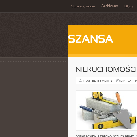
Archiwum
Strona główna
Błędy
SZANSA
NIERUCHOMOŚCI
POSTED BY ADMIN
LIP - 14 - 
poświęcony szeroko rozumianym n