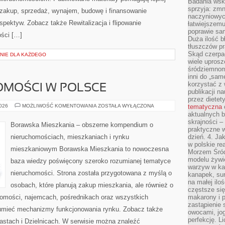
Badania wsk
sprzyja: zmn
 zakup, sprzedaż, wynajem, budowę i finansowanie
naczyniowych
spektyw. Zobacz także Rewitalizacja i flipowanie
łatwiejszemu
poprawie sam
ości […]
Duża ilość b
tłuszczów pr
Skąd czerpać
NIE DLA KAŻDEGO
wiele uprosz
śródziemnomo
inni do „same
korzystać z 
OMOŚCI W POLSCE
publikacji n
przez diete
RYNEK
2026
MOŻLIWOŚĆ KOMENTOWANIA
ZOSTAŁA WYŁĄCZONA
tematyczna
NIERUCHOMOŚCI
aktualnych b
W
skrajności –
POLSCE
Borawska Mieszkania – obszerne kompendium o
praktyczne w
nieruchomościach, mieszkaniach i rynku
dzień. 4. J
w polskie re
mieszkaniowym Borawska Mieszkania to nowoczesna
Morzem Śród
modelu żywie
baza wiedzy poświęcony szeroko rozumianej tematyce
warzyw w ka
nieruchomości. Strona została przygotowana z myślą o
kanapek, su
na małej ilo
osobach, które planują zakup mieszkania, ale również o
częstsze się
chomości, najemcach, pośrednikach oraz wszystkich
makarony i p
zastąpienie 
zumieć mechanizmy funkcjonowania rynku. Zobacz także
owocami, jog
perfekcję. L
astach i Dzielnicach. W serwisie można znaleźć