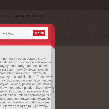
SCRIBE
FACEBOOK
TWITTER
emnomorska od lat pojawia się w
najzdrowszych sposobów odżywiania.
kcyjny plan, który narzuca liczenie
 raczej zbiór nawyków żywieniowych
produktach roślinnych, zdrowych
i świeżych składnikach. 1. Podstawowe
ety śródziemnomorskiej Trzon tej diety
rzywa i owoce, pełnoziarniste zboża,
zkowe, orzechy i pestki, oliwa z oliwek
źródło tłuszczu, umiarkowane ilości ryb
iewielkie ilości mięsa czerwonego. Nie
ca na mocno przetworzoną żywność,
oje czy „fast foody” w dzisiejszym
2. Dlaczego lekarze tak ją chwalą?