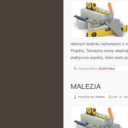
własnym budynku wykonanym z nat
Projekty. Tematyka strony obejmu
praktyczne aspekty, które warto 
CATEGORIES:
ROZRYWKA
MALEZJA
POSTED BY ADMIN
LIP - 6 - 2