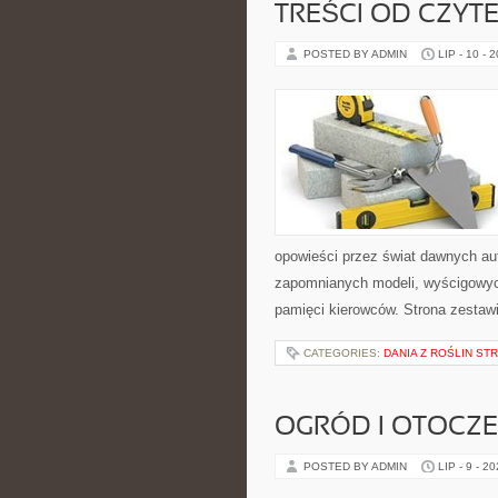
TREŚCI OD CZYT
POSTED BY ADMIN
LIP - 10 - 
opowieści przez świat dawnych au
zapomnianych modeli, wyścigowych
pamięci kierowców. Strona zestaw
CATEGORIES:
DANIA Z ROŚLIN S
OGRÓD I OTOCZ
POSTED BY ADMIN
LIP - 9 - 2