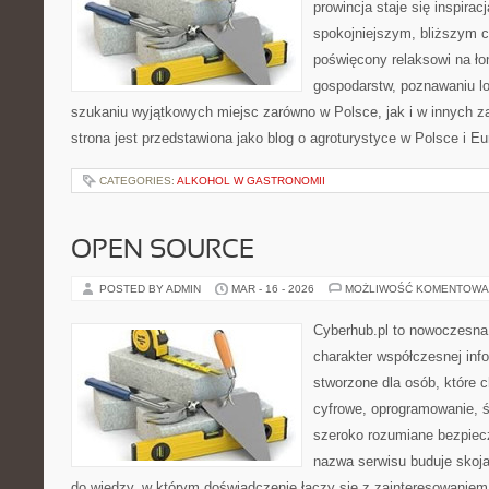
prowincja staje się inspira
spokojniejszym, bliższym c
poświęcony relaksowi na ło
gospodarstw, poznawaniu lo
szukaniu wyjątkowych miejsc zarówno w Polsce, jak i w innych 
strona jest przedstawiona jako blog o agroturystyce w Polsce i Eur
CATEGORIES:
ALKOHOL W GASTRONOMII
OPEN SOURCE
POSTED BY ADMIN
MAR - 16 - 2026
MOŻLIWOŚĆ KOMENTOWA
Cyberhub.pl to nowoczesna 
charakter współczesnej inf
stworzone dla osób, które
cyfrowe, oprogramowanie, ś
szeroko rozumiane bezpiec
nazwa serwisu buduje skoj
do wiedzy, w którym doświadczenie łączy się z zainteresowanie