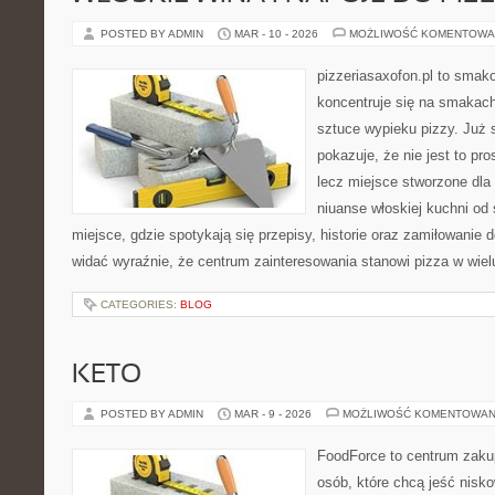
POSTED BY ADMIN
MAR - 10 - 2026
MOŻLIWOŚĆ KOMENTOWA
pizzeriasaxofon.pl to smako
koncentruje się na smakach 
sztuce wypieku pizzy. Już 
pokazuje, że nie jest to pro
lecz miejsce stworzone dla
niuanse włoskiej kuchni od 
miejsce, gdzie spotykają się przepisy, historie oraz zamiłowanie d
widać wyraźnie, że centrum zainteresowania stanowi pizza w wiel
CATEGORIES:
BLOG
KETO
POSTED BY ADMIN
MAR - 9 - 2026
MOŻLIWOŚĆ KOMENTOWAN
FoodForce to centrum zaku
osób, które chcą jeść nis