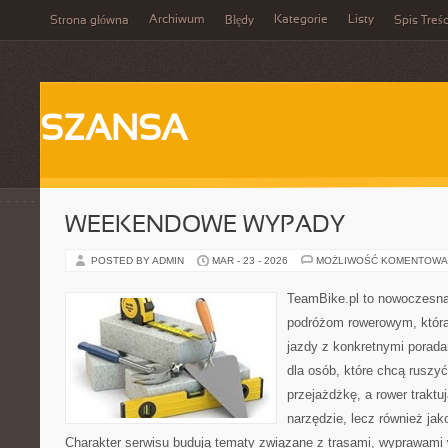
Archiwum
Kategorie
Listy
Strona główna
Błędy
Spis Treśc
SZANSA
WEEKENDOWE WYPADY
POSTED BY ADMIN
MAR - 23 - 2026
MOŻLIWOŚĆ KOMENTOWA
TeamBike.pl to nowoczesna
podróżom rowerowym, która
jazdy z konkretnymi porada
dla osób, które chcą ruszyć
przejażdżkę, a rower traktu
narzędzie, lecz również jako
Charakter serwisu budują tematy związane z trasami, wyprawami w