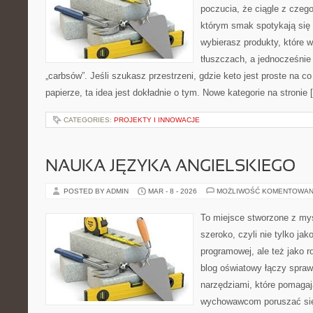
poczucia, że ciągle z czeg
którym smak spotykają się
wybierasz produkty, które w
tłuszczach, a jednocześnie
„carbsów”. Jeśli szukasz przestrzeni, gdzie keto jest proste na co 
papierze, ta idea jest dokładnie o tym. Nowe kategorie na stronie 
CATEGORIES:
PROJEKTY I INNOWACJE
NAUKA JĘZYKA ANGIELSKIEGO
POSTED BY ADMIN
MAR - 8 - 2026
MOŻLIWOŚĆ KOMENTOWAN
To miejsce stworzone z myś
szeroko, czyli nie tylko jak
programowej, ale też jako 
blog oświatowy łączy spra
narzędziami, które pomaga
wychowawcom poruszać się