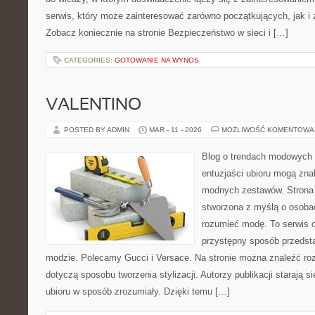
serwis, który może zainteresować zarówno początkujących, jak 
Zobacz koniecznie na stronie Bezpieczeństwo w sieci i […]
CATEGORIES:
GOTOWANIE NA WYNOS
VALENTINO
POSTED BY ADMIN
MAR - 11 - 2026
MOŻLIWOŚĆ KOMENTOWA
Blog o trendach modowych 
entuzjaści ubioru mogą zn
modnych zestawów. Strona p
stworzona z myślą o osobac
rozumieć modę. To serwis o 
przystępny sposób przedst
modzie. Polecamy Gucci i Versace. Na stronie można znaleźć ro
dotyczą sposobu tworzenia stylizacji. Autorzy publikacji starają s
ubioru w sposób zrozumiały. Dzięki temu […]