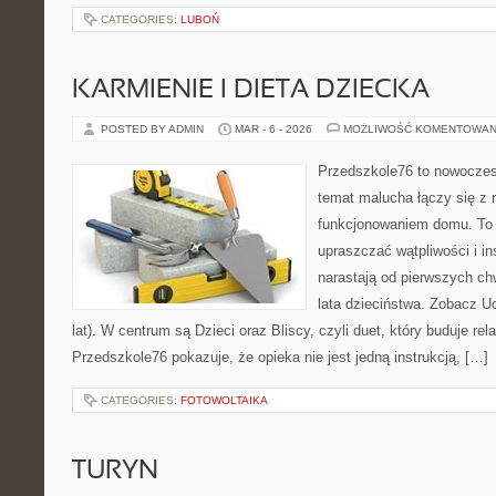
CATEGORIES:
LUBOŃ
KARMIENIE I DIETA DZIECKA
POSTED BY ADMIN
MAR - 6 - 2026
MOŻLIWOŚĆ KOMENTOWAN
Przedszkole76 to nowoczesn
temat malucha łączy się z 
funkcjonowaniem domu. To 
upraszczać wątpliwości i i
narastają od pierwszych ch
lata dzieciństwa. Zobacz Uc
lat). W centrum są Dzieci oraz Bliscy, czyli duet, który buduje rel
Przedszkole76 pokazuje, że opieka nie jest jedną instrukcją, […]
CATEGORIES:
FOTOWOLTAIKA
TURYN