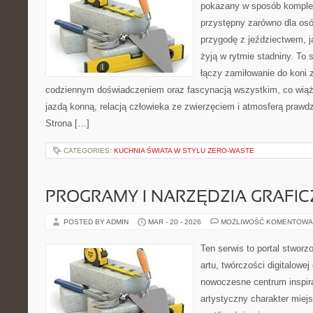
pokazany w sposób komple
przystępny zarówno dla osó
przygodę z jeździectwem, jak
żyją w rytmie stadniny. To 
łączy zamiłowanie do koni 
codziennym doświadczeniem oraz fascynacją wszystkim, co wiąże
jazdą konną, relacją człowieka ze zwierzęciem i atmosferą prawdz
Strona […]
CATEGORIES:
KUCHNIA ŚWIATA W STYLU ZERO-WASTE
PROGRAMY I NARZĘDZIA GRAFIC
POSTED BY ADMIN
MAR - 20 - 2026
MOŻLIWOŚĆ KOMENTOWA
Ten serwis to portal stworz
artu, twórczości digitalowej 
nowoczesne centrum inspira
artystyczny charakter miejs