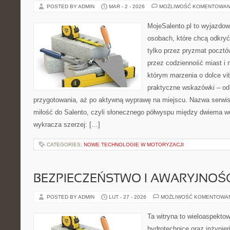
POSTED BY ADMIN
MAR - 2 - 2026
MOŻLIWOŚĆ KOMENTOWAN
MojeSalento.pl to wyjazdow
osobach, które chcą odkryć
tylko przez pryzmat pocztó
przez codzienność miast i 
którym marzenia o dolce vit
praktyczne wskazówki – od p
przygotowania, aż po aktywną wyprawę na miejscu. Nazwa serwis
miłość do Salento, czyli słonecznego półwyspu między dwiema wo
wykracza szerzej: […]
CATEGORIES:
NOWE TECHNOLOGIE W MOTORYZACJI
BEZPIECZEŃSTWO I AWARYJNOŚ
POSTED BY ADMIN
LUT - 27 - 2026
MOŻLIWOŚĆ KOMENTOWA
Ta witryna to wieloaspekto
hydrotechnice oraz inżynieri