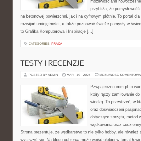
możliwościami nowoczesne
przybliża, że pomysłowoś
na betonowej powierzchni, jak i na cyfrowym płótnie. To portal dla
rozwijać umiejętności, a także poznawać świeże pomysły w świec
to Grafika Komputerowa i Inspiracje […]
CATEGORIES:
PRACA
TESTY I RECENZJE
POSTED BY ADMIN
MAR - 19 - 2026
MOŻLIWOŚĆ KOMENTOWA
Pzwpajeczno.com.pl to war
który łączy zamiłowanie do
wiedzą. To przestrzeń, w kt
oraz doświadczeni pasjonac
dotyczące sprzętu, metod w
wędkowania oraz codzienn
Strona prezentuje, że wędkarstwo to nie tylko hobby, ale również 
wyciszyć się. Na blogu odbiorca może wejść głębiej w temat łowien