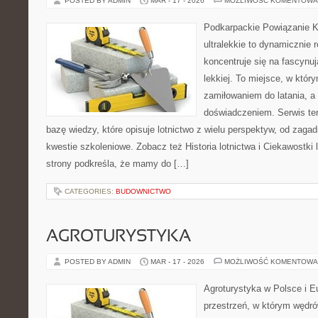
POSTED BY ADMIN
MAR - 17 - 2026
MOŻLIWOŚĆ KOMENTOWA
Podkarpackie Powiązanie K
ultralekkie to dynamicznie r
koncentruje się na fascynu
lekkiej. To miejsce, w któr
zamiłowaniem do latania, a 
doświadczeniem. Serwis te
bazę wiedzy, które opisuje lotnictwo z wielu perspektyw, od zaga
kwestie szkoleniowe. Zobacz też Historia lotnictwa i Ciekawostki
strony podkreśla, że mamy do […]
CATEGORIES:
BUDOWNICTWO
AGROTURYSTYKA
POSTED BY ADMIN
MAR - 17 - 2026
MOŻLIWOŚĆ KOMENTOWA
Agroturystyka w Polsce i Eu
przestrzeń, w którym wędró