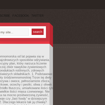
SCRIBE
FACEBOOK
TWITTER
emnomorska od lat pojawia się w
najzdrowszych sposobów odżywiania.
kcyjny plan, który narzuca liczenie
 raczej zbiór nawyków żywieniowych
produktach roślinnych, zdrowych
i świeżych składnikach. 1. Podstawowe
ety śródziemnomorskiej Trzon tej diety
rzywa i owoce, pełnoziarniste zboża,
zkowe, orzechy i pestki, oliwa z oliwek
źródło tłuszczu, umiarkowane ilości ryb
iewielkie ilości mięsa czerwonego. Nie
ca na mocno przetworzoną żywność,
oje czy „fast foody” w dzisiejszym
2. Dlaczego lekarze tak ją chwalą?