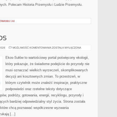
ych. Polecam Historia Przemysłu i Ludzie Przemysłu.
WANIU I AI
OS
CZYTELNICZY
 2026
MOŻLIWOŚĆ KOMENTOWANIA
ZOSTAŁA WYŁĄCZONA
GŁOS
Ekos-Sułów to wartościowy portal poświęcony ekologii,
który pokazuje, że świadome podejście do przyrody nie
musi oznaczać wielkich wyrzeczeń, skomplikowanych
decyzji ani kosztownych zmian. To przestrzeń, w
którym czytelnik może znaleźć inspiracje, praktyczne
podpowiedzi oraz rzetelne teksty dotyczące
w, podróży, gotowania, energii, recyklingu, przyrody i
ych bardziej odpowiedzialny styl życia. Strona została
 które chcą poznawać współczesne wyzwania
zukają […]