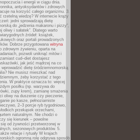
opoczucia i energii w ciągu dnia.
łonnika, antyoksydantów i zdrowych
acuje na korzyść całego organizmu. 3.
 rzetelną wiedzę? W internecie krąży
czeń: jedni sprowadzają dietę
rską do „jedzenia makaronu i pizzy”,
j oliwy i sałatek”. Dlatego warto
wiarygodnych źródeł: książek,
aukowych oraz portali prowadzonych
tyków. Dobrze przygotowana
witryna
o zdrowym żywieniu, oparta na
adaniach, pozwoli uniknąć mitów i
 zamiast cud–diet dostajesz
skazówki, jak jeść mądrzej na co
ak wprowadzić dietę śródziemnomorską
alia? Nie musisz mieszkać nad
ziemnym, żeby korzystać z tego
nia. W praktyce oznacza to: więcej
żdym posiłku (np. warzywa do
rówki, zupy krem), zamianę smażenia
ści oliwy na duszenie czy pieczenie,
ganie po kasze, pełnoziarniste
ieczywo, 2–3 porcje ryb tygodniowo,
słodkich przekąsek orzechami,
urtem naturalnym. Nie chodzi o
iczy się kierunek – powolne
 się od żywności przetworzonej w
alnych, sezonowych produktów. 5.
także relacje i rytuały W krajach
orskich ogromną rolę odgrywa sposób