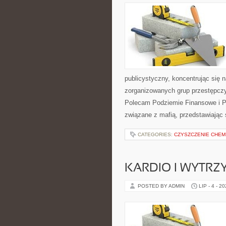
publicystyczny, koncentrując się 
zorganizowanych grup przestępczy
Polecam Podziemie Finansowe i Pyt
związane z mafią, przedstawiając 
CATEGORIES:
CZYSZCZENIE CHEM
KARDIO I WYTR
POSTED BY ADMIN
LIP - 4 - 2