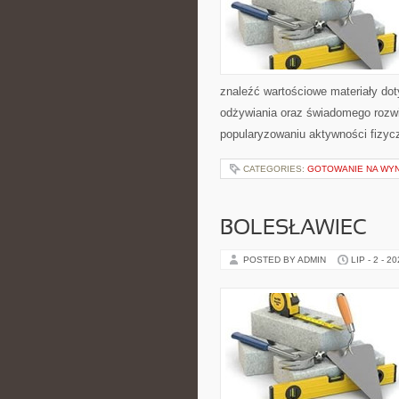
znaleźć wartościowe materiały dot
odżywiania oraz świadomego rozwij
popularyzowaniu aktywności fizyc
CATEGORIES:
GOTOWANIE NA WY
BOLESŁAWIEC
POSTED BY ADMIN
LIP - 2 - 2