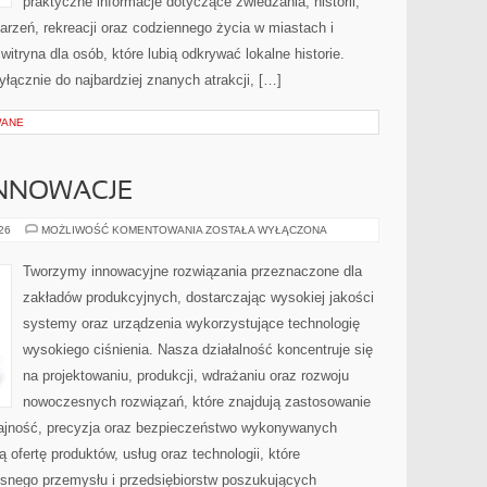
praktyczne informacje dotyczące zwiedzania, historii,
ydarzeń, rekreacji oraz codziennego życia w miastach i
tryna dla osób, które lubią odkrywać lokalne historie.
łącznie do najbardziej znanych atrakcji, […]
WANE
INNOWACJE
TECHNOLOGIE
026
MOŻLIWOŚĆ KOMENTOWANIA
ZOSTAŁA WYŁĄCZONA
I
INNOWACJE
Tworzymy innowacyjne rozwiązania przeznaczone dla
zakładów produkcyjnych, dostarczając wysokiej jakości
systemy oraz urządzenia wykorzystujące technologię
wysokiego ciśnienia. Nasza działalność koncentruje się
na projektowaniu, produkcji, wdrażaniu oraz rozwoju
nowoczesnych rozwiązań, które znajdują zastosowanie
dajność, precyzja oraz bezpieczeństwo wykonywanych
 ofertę produktów, usług oraz technologii, które
snego przemysłu i przedsiębiorstw poszukujących