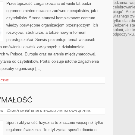
jedzenia: wsp
Przestępczość zorganizowana od wielu lat budzi
celebrowanie
ogromne zainteresowanie zarówno specjalistów, jak i
biegu”. Przen
własnego życ
czytelników. Strona stanowi kompleksowe centrum
tylko dla zd
wiedzy poświęcone organizacjom przestępczym, ich
Jedzenie sta
kalorii, ale 
rozwojowi, strukturze, a także nowym formom
odpoczynku.
przestępczości. Serwis prezentuje temat w sposób
na omówieniu zjawisk związanych z działalnością
ch w Polsce, Europie oraz na arenie międzynarodowej.
ania od czytelników. Portal opisuje istotne zagadnienia
sposoby organizacji […]
ICZNE
ZYMAŁOŚĆ
KARDIO
026
MOŻLIWOŚĆ KOMENTOWANIA
ZOSTAŁA WYŁĄCZONA
I
WYTRZYMAŁOŚĆ
Sport i aktywność fizyczna to znacznie więcej niż tylko
regularne ćwiczenia. To styl życia, sposób dbania o