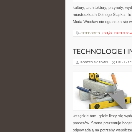
kultury, architektury, przyrody, w
miasteczkach Dolnego Śląska. To wi
Moda Wrocław nie ogranicza się wy
CATEGORIES:
KSIĄŻKI EKRANIZO
TECHNOLOGIE I 
POSTED BY ADMIN
LIP - 1 - 2
wszędzie tam, gdzie liczy się wy
procesów. Strona prezentuje bogatą
odpowiadają na potrzeby współcze