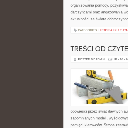
organizowania pomocy, pozyskiwan
darczyńcami oraz angażowania wol
aktualności ze świata dobroczynno
CATEGORIES:
HISTORIA I KULTURA
TREŚCI OD CZYT
POSTED BY ADMIN
LIP - 10 - 
opowieści przez świat dawnych au
zapomnianych modeli, wyścigowych
pamięci kierowców. Strona zestaw