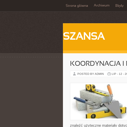
Archiwum
Strona główna
Błędy
SZANSA
KOORDYNACJA I
POSTED BY ADMIN
LIP - 12 - 
znaleźć użyteczne materiały dotycz