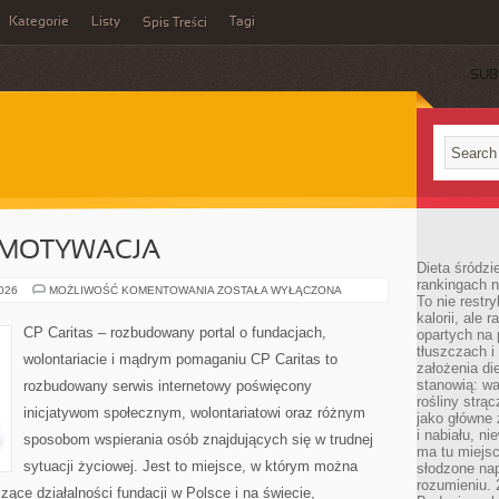
Kategorie
Listy
Tagi
Spis Treści
SUB
 MOTYWACJA
Dieta śródzi
rankingach 
KOORDYNACJA
2026
MOŻLIWOŚĆ KOMENTOWANIA
ZOSTAŁA WYŁĄCZONA
To nie restry
I
MOTYWACJA
kalorii, ale
CP Caritas – rozbudowany portal o fundacjach,
opartych na 
tłuszczach 
wolontariacie i mądrym pomaganiu CP Caritas to
założenia di
stanowią: wa
rozbudowany serwis internetowy poświęcony
rośliny strąc
inicjatywom społecznym, wolontariatowi oraz różnym
jako główne 
i nabiału, n
sposobom wspierania osób znajdujących się w trudnej
ma tu miejs
sytuacji życiowej. Jest to miejsce, w którym można
słodzone nap
rozumieniu. 
ące działalności fundacji w Polsce i na świecie,