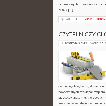
niezawodnych rozwiązań techniczn
Nasza […]
CATEGORIES:
ETYKA W PROGRAMO
CZYTELNICZY GŁ
POSTED BY ADMIN
CZE - 27 -
codziennych wyborów, domu, zakupó
nowoczesnych rozwiązań wspierając
przygotowana z myślą o osobach,
środowiskowe, ale jednocześnie s