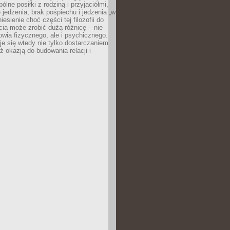
ólne posiłki z rodziną i przyjaciółmi,
 jedzenia, brak pośpiechu i jedzenia „w
iesienie choć części tej filozofii do
ia może zrobić dużą różnicę – nie
rowia fizycznego, ale i psychicznego.
je się wtedy nie tylko dostarczaniem
też okazją do budowania relacji i