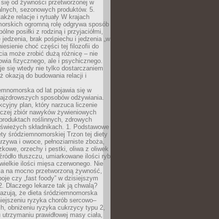
 się od żywności przetworzonej w
alnych, sezonowych produktów. 5.
także relacje i rytuały W krajach
orskich ogromną rolę odgrywa sposób
ólne posiłki z rodziną i przyjaciółmi,
 jedzenia, brak pośpiechu i jedzenia „w
iesienie choć części tej filozofii do
ia może zrobić dużą różnicę – nie
rowia fizycznego, ale i psychicznego.
je się wtedy nie tylko dostarczaniem
też okazją do budowania relacji i
emnomorska od lat pojawia się w
najzdrowszych sposobów odżywiania.
kcyjny plan, który narzuca liczenie
 raczej zbiór nawyków żywieniowych
produktach roślinnych, zdrowych
i świeżych składnikach. 1. Podstawowe
ety śródziemnomorskiej Trzon tej diety
rzywa i owoce, pełnoziarniste zboża,
zkowe, orzechy i pestki, oliwa z oliwek
źródło tłuszczu, umiarkowane ilości ryb
iewielkie ilości mięsa czerwonego. Nie
ca na mocno przetworzoną żywność,
oje czy „fast foody” w dzisiejszym
2. Dlaczego lekarze tak ją chwalą?
azują, że dieta śródziemnomorska
iejszeniu ryzyka chorób sercowo–
, obniżeniu ryzyka cukrzycy typu 2,
 utrzymaniu prawidłowej masy ciała,