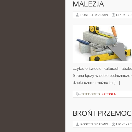
MALEZJA
POSTED BY ADMIN
LIP - 6 - 2
czytać o świecie, kulturach, atrakc
Strona łączy w sobie podróżnicze
dzięki czemu można tu […]
CATEGORIES:
ZAROSLA
BROŃ I PRZEMOC
POSTED BY ADMIN
LIP - 5 - 2