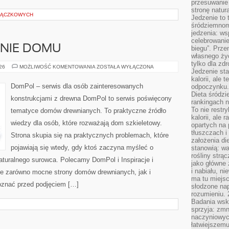
przesuwanie
stronę natur
TRĄCZKOWYCH
Jedzenie to 
śródziemnom
jedzenia: wsp
celebrowanie
ENIE DOMU
biegu”. Przen
własnego życ
tylko dla zd
OGRÓD
026
MOŻLIWOŚĆ KOMENTOWANIA
ZOSTAŁA WYŁĄCZONA
Jedzenie sta
I
OTOCZENIE
kalorii, ale 
DOMU
DomPol – serwis dla osób zainteresowanych
odpoczynku.
Dieta śródzi
konstrukcjami z drewna DomPol to serwis poświęcony
rankingach 
To nie restry
tematyce domów drewnianych. To praktyczne źródło
kalorii, ale
wiedzy dla osób, które rozważają dom szkieletowy.
opartych na 
tłuszczach 
Strona skupia się na praktycznych problemach, które
założenia di
pojawiają się wtedy, gdy ktoś zaczyna myśleć o
stanowią: wa
rośliny strąc
uralnego surowca. Polecamy DomPol i Inspiracje i
jako główne 
i nabiału, n
je zarówno mocne strony domów drewnianych, jak i
ma tu miejs
poznać przed podjęciem […]
słodzone nap
rozumieniu. 
Badania wsk
sprzyja: zmn
naczyniowych
łatwiejszemu