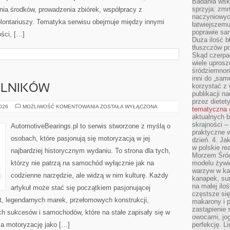
Badania wsk
sprzyja: zmn
ia środków, prowadzenia zbiórek, współpracy z
naczyniowych
ontariuszy. Tematyka serwisu obejmuje między innymi
łatwiejszemu
poprawie sam
ści, […]
Duża ilość b
tłuszczów pr
Skąd czerpać
wiele uprosz
śródziemnomo
inni do „same
korzystać z 
ELNIKÓW
publikacji n
przez diete
TREŚCI
2026
MOŻLIWOŚĆ KOMENTOWANIA
ZOSTAŁA WYŁĄCZONA
tematyczna
OD
aktualnych b
CZYTELNIKÓW
skrajności –
AutomotiveBearings.pl to serwis stworzone z myślą o
praktyczne w
osobach, które pasjonują się motoryzacją w jej
dzień. 4. J
w polskie re
najbardziej historycznym wydaniu. To strona dla tych,
Morzem Śród
którzy nie patrzą na samochód wyłącznie jak na
modelu żywie
warzyw w ka
codzienne narzędzie, ale widzą w nim kulturę. Każdy
kanapek, su
na małej ilo
artykuł może stać się początkiem pasjonującej
częstsze się
t, legendarnych marek, przełomowych konstrukcji,
makarony i p
zastąpienie 
 sukcesów i samochodów, które na stałe zapisały się w
owocami, jog
ia motoryzację jako […]
perfekcję. L