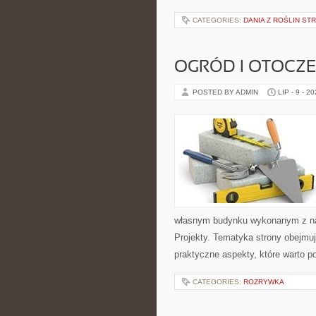
CATEGORIES:
DANIA Z ROŚLIN S
OGRÓD I OTOCZ
POSTED BY ADMIN
LIP - 9 - 2
własnym budynku wykonanym z nat
Projekty. Tematyka strony obejmu
praktyczne aspekty, które warto 
CATEGORIES:
ROZRYWKA