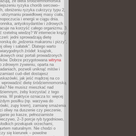
azują, że dieta śródziemnomorska
iejszeniu ryzyka chorób sercowo–
, obniżeniu ryzyka cukrzycy typu 2,
 utrzymaniu prawidłowej masy ciała,
opoczucia i energii w ciągu dnia.
łonnika, antyoksydantów i zdrowych
acuje na korzyść całego organizmu. 3.
 rzetelną wiedzę? W internecie krąży
czeń: jedni sprowadzają dietę
rską do „jedzenia makaronu i pizzy”,
j oliwy i sałatek”. Dlatego warto
wiarygodnych źródeł: książek,
aukowych oraz portali prowadzonych
tyków. Dobrze przygotowana
witryna
o zdrowym żywieniu, oparta na
adaniach, pozwoli uniknąć mitów i
 zamiast cud–diet dostajesz
skazówki, jak jeść mądrzej na co
ak wprowadzić dietę śródziemnomorską
alia? Nie musisz mieszkać nad
ziemnym, żeby korzystać z tego
nia. W praktyce oznacza to: więcej
żdym posiłku (np. warzywa do
rówki, zupy krem), zamianę smażenia
ści oliwy na duszenie czy pieczenie,
ganie po kasze, pełnoziarniste
ieczywo, 2–3 porcje ryb tygodniowo,
słodkich przekąsek orzechami,
urtem naturalnym. Nie chodzi o
iczy się kierunek – powolne