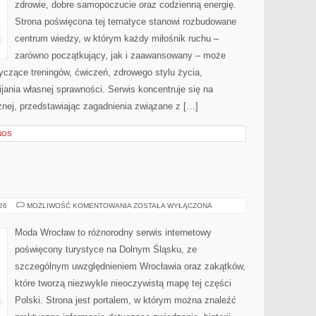
zdrowie, dobre samopoczucie oraz codzienną energię.
Strona poświęcona tej tematyce stanowi rozbudowane
centrum wiedzy, w którym każdy miłośnik ruchu –
zarówno początkujący, jak i zaawansowany – może
yczące treningów, ćwiczeń, zdrowego stylu życia,
ania własnej sprawności. Serwis koncentruje się na
znej, przedstawiając zagadnienia związane z […]
NOS
BOLESŁAWIEC
026
MOŻLIWOŚĆ KOMENTOWANIA
ZOSTAŁA WYŁĄCZONA
Moda Wrocław to różnorodny serwis internetowy
poświęcony turystyce na Dolnym Śląsku, ze
szczególnym uwzględnieniem Wrocławia oraz zakątków,
które tworzą niezwykle nieoczywistą mapę tej części
Polski. Strona jest portalem, w którym można znaleźć