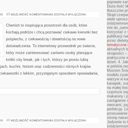
poprawie sam
Duża ilość b
tłuszczów pr
MALEZJA
Skąd czerpać
026
MOŻLIWOŚĆ KOMENTOWANIA
ZOSTAŁA WYŁĄCZONA
wiele uprosz
śródziemnomo
Cherrish to inspirująca przestrzeń dla osób, które
inni do „same
korzystać z 
kochają podróże i chcą poznawać ciekawe kierunki bez
publikacji n
pośpiechu, z ciekawością i otwartością na nowe
przez diete
tematyczna
doświadczenia. To internetowy przewodnik po świecie,
aktualnych b
który może zainteresować zarówno osoby planujące
skrajności –
praktyczne w
krótki city break, jak i tych, którzy po prostu lubią
dzień. 4. J
w polskie re
jach, kuchni, historii oraz codzienności różnych krajów.
Morzem Śród
 ciekawostki z lekkim, przystępnym sposobem opowiadania,
modelu żywie
warzyw w ka
kanapek, su
na małej ilo
częstsze się
makarony i p
zastąpienie 
owocami, jog
perfekcję. L
przesuwanie
stronę natur
BROŃ
026
MOŻLIWOŚĆ KOMENTOWANIA
ZOSTAŁA WYŁĄCZONA
Jedzenie to 
I
śródziemnom
PRZEMOC