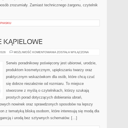
posób zrozumiały. Zamiast technicznego żargonu, czytelnik
 PIASKU
JE KĄPIELOWE
BIELIZNA
 2026
MOŻLIWOŚĆ KOMENTOWANIA
ZOSTAŁA WYŁĄCZONA
I
STROJE
KĄPIELOWE
Serwis poradnikowy poświęcony jest ubiorowi, urodzie,
produktom kosmetycznym, upiększaniu twarzy oraz
praktycznym wskazówkom dla osób, które chcą czuć
się dobrze niezależnie od rozmiaru. To miejsce
stworzone z myślą o czytelnikach, którzy szukają
prostych porad dotyczących dobierania ubrań,
dowych nowinek oraz sprawdzonych sposobów na lepszy
ton z tematyką bliską osobom, które interesują się modą dla
legancją i urodą bez sztywnych schematów. […]