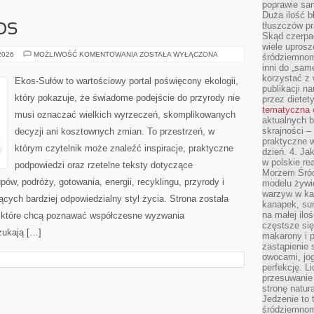
poprawie sam
Duża ilość b
tłuszczów pr
OS
Skąd czerpać
wiele uprosz
CZYTELNICZY
 2026
MOŻLIWOŚĆ KOMENTOWANIA
ZOSTAŁA WYŁĄCZONA
śródziemnomo
GŁOS
inni do „same
korzystać z 
Ekos-Sułów to wartościowy portal poświęcony ekologii,
publikacji n
który pokazuje, że świadome podejście do przyrody nie
przez diete
tematyczna
musi oznaczać wielkich wyrzeczeń, skomplikowanych
aktualnych b
skrajności –
decyzji ani kosztownych zmian. To przestrzeń, w
praktyczne w
którym czytelnik może znaleźć inspiracje, praktyczne
dzień. 4. J
w polskie re
podpowiedzi oraz rzetelne teksty dotyczące
Morzem Śród
w, podróży, gotowania, energii, recyklingu, przyrody i
modelu żywie
warzyw w ka
ych bardziej odpowiedzialny styl życia. Strona została
kanapek, su
na małej ilo
 które chcą poznawać współczesne wyzwania
częstsze się
zukają […]
makarony i p
zastąpienie 
owocami, jog
perfekcję. L
przesuwanie
stronę natur
Jedzenie to 
śródziemnom