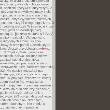
azują, że dieta śródziemnomorska
iejszeniu ryzyka chorób sercowo–
, obniżeniu ryzyka cukrzycy typu 2,
 utrzymaniu prawidłowej masy ciała,
opoczucia i energii w ciągu dnia.
łonnika, antyoksydantów i zdrowych
acuje na korzyść całego organizmu. 3.
 rzetelną wiedzę? W internecie krąży
czeń: jedni sprowadzają dietę
rską do „jedzenia makaronu i pizzy”,
j oliwy i sałatek”. Dlatego warto
wiarygodnych źródeł: książek,
aukowych oraz portali prowadzonych
tyków. Dobrze przygotowana
witryna
o zdrowym żywieniu, oparta na
adaniach, pozwoli uniknąć mitów i
 zamiast cud–diet dostajesz
skazówki, jak jeść mądrzej na co
ak wprowadzić dietę śródziemnomorską
alia? Nie musisz mieszkać nad
ziemnym, żeby korzystać z tego
nia. W praktyce oznacza to: więcej
żdym posiłku (np. warzywa do
rówki, zupy krem), zamianę smażenia
ści oliwy na duszenie czy pieczenie,
ganie po kasze, pełnoziarniste
ieczywo, 2–3 porcje ryb tygodniowo,
słodkich przekąsek orzechami,
urtem naturalnym. Nie chodzi o
iczy się kierunek – powolne