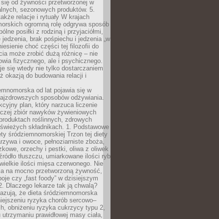
 się od żywności przetworzonej w
alnych, sezonowych produktów. 5.
także relacje i rytuały W krajach
orskich ogromną rolę odgrywa sposób
ólne posiłki z rodziną i przyjaciółmi,
 jedzenia, brak pośpiechu i jedzenia „w
iesienie choć części tej filozofii do
ia może zrobić dużą różnicę – nie
rowia fizycznego, ale i psychicznego.
je się wtedy nie tylko dostarczaniem
też okazją do budowania relacji i
emnomorska od lat pojawia się w
najzdrowszych sposobów odżywiania.
kcyjny plan, który narzuca liczenie
 raczej zbiór nawyków żywieniowych
produktach roślinnych, zdrowych
i świeżych składnikach. 1. Podstawowe
ety śródziemnomorskiej Trzon tej diety
rzywa i owoce, pełnoziarniste zboża,
zkowe, orzechy i pestki, oliwa z oliwek
źródło tłuszczu, umiarkowane ilości ryb
iewielkie ilości mięsa czerwonego. Nie
ca na mocno przetworzoną żywność,
oje czy „fast foody” w dzisiejszym
2. Dlaczego lekarze tak ją chwalą?
azują, że dieta śródziemnomorska
iejszeniu ryzyka chorób sercowo–
, obniżeniu ryzyka cukrzycy typu 2,
 utrzymaniu prawidłowej masy ciała,