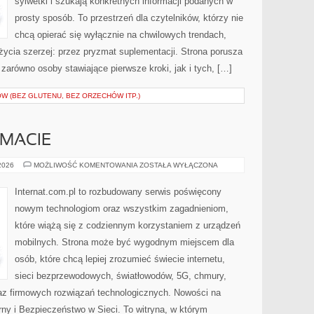
sylwetki i szukają konkretnych informacji podanych w
prosty sposób. To przestrzeń dla czytelników, którzy nie
chcą opierać się wyłącznie na chwilowych trendach,
 życia szerzej: przez pryzmat suplementacji. Strona porusza
zarówno osoby stawiające pierwsze kroki, jak i tych, […]
W (BEZ GLUTENU, BEZ ORZECHÓW ITP.)
EMACIE
CZYTELNICY
 2026
MOŻLIWOŚĆ KOMENTOWANIA
ZOSTAŁA WYŁĄCZONA
O
TEMACIE
Internat.com.pl to rozbudowany serwis poświęcony
nowym technologiom oraz wszystkim zagadnieniom,
które wiążą się z codziennym korzystaniem z urządzeń
mobilnych. Strona może być wygodnym miejscem dla
osób, które chcą lepiej zrozumieć świecie internetu,
sieci bezprzewodowych, światłowodów, 5G, chmury,
az firmowych rozwiązań technologicznych. Nowości na
tarny i Bezpieczeństwo w Sieci. To witryna, w którym