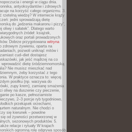
opoczucia i energii w ciągu dnia.
łonnika, antyoksydantów i zdrowych
acuje na korzyść całego organizmu. 3.
 rzetelną wiedzę? W internecie krąży
czeń: jedni sprowadzają dietę
rską do „jedzenia makaronu i pizzy”,
j oliwy i sałatek”. Dlatego warto
wiarygodnych źródeł: książek,
aukowych oraz portali prowadzonych
tyków. Dobrze przygotowana
witryna
o zdrowym żywieniu, oparta na
adaniach, pozwoli uniknąć mitów i
 zamiast cud–diet dostajesz
skazówki, jak jeść mądrzej na co
ak wprowadzić dietę śródziemnomorską
alia? Nie musisz mieszkać nad
ziemnym, żeby korzystać z tego
nia. W praktyce oznacza to: więcej
żdym posiłku (np. warzywa do
rówki, zupy krem), zamianę smażenia
ści oliwy na duszenie czy pieczenie,
ganie po kasze, pełnoziarniste
ieczywo, 2–3 porcje ryb tygodniowo,
słodkich przekąsek orzechami,
urtem naturalnym. Nie chodzi o
iczy się kierunek – powolne
 się od żywności przetworzonej w
alnych, sezonowych produktów. 5.
także relacje i rytuały W krajach
orskich ogromną rolę odgrywa sposób