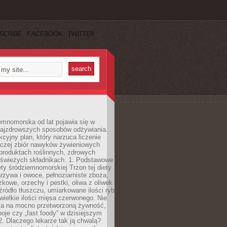
SCRIBE
FACEBOOK
TWITTER
emnomorska od lat pojawia się w
najzdrowszych sposobów odżywiania.
kcyjny plan, który narzuca liczenie
 raczej zbiór nawyków żywieniowych
produktach roślinnych, zdrowych
i świeżych składnikach. 1. Podstawowe
ety śródziemnomorskiej Trzon tej diety
rzywa i owoce, pełnoziarniste zboża,
zkowe, orzechy i pestki, oliwa z oliwek
źródło tłuszczu, umiarkowane ilości ryb
iewielkie ilości mięsa czerwonego. Nie
ca na mocno przetworzoną żywność,
oje czy „fast foody” w dzisiejszym
2. Dlaczego lekarze tak ją chwalą?