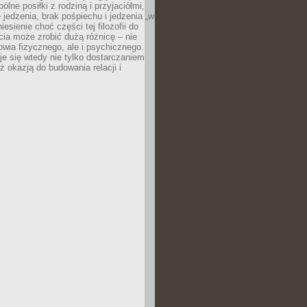
ólne posiłki z rodziną i przyjaciółmi,
 jedzenia, brak pośpiechu i jedzenia „w
iesienie choć części tej filozofii do
ia może zrobić dużą różnicę – nie
rowia fizycznego, ale i psychicznego.
je się wtedy nie tylko dostarczaniem
też okazją do budowania relacji i