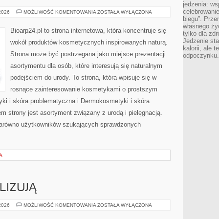
jedzenia: wsp
celebrowanie
EKO-
 2026
MOŻLIWOŚĆ KOMENTOWANIA
ZOSTAŁA WYŁĄCZONA
MAKIJAŻ
biegu”. Przen
własnego życ
Bioarp24.pl to strona internetowa, która koncentruje się
tylko dla zd
Jedzenie sta
wokół produktów kosmetycznych inspirowanych naturą.
kalorii, ale 
Strona może być postrzegana jako miejsce prezentacji
odpoczynku.
asortymentu dla osób, które interesują się naturalnym
podejściem do urody. To strona, która wpisuje się w
rosnące zainteresowanie kosmetykami o prostszym
i i skóra problematyczna i Dermokosmetyki i skóra
strony jest asortyment związany z urodą i pielęgnacją.
zarówno użytkowników szukających sprawdzonych
A
LIZUJĄ
CZYTELNICY
 2026
MOŻLIWOŚĆ KOMENTOWANIA
ZOSTAŁA WYŁĄCZONA
ANALIZUJĄ