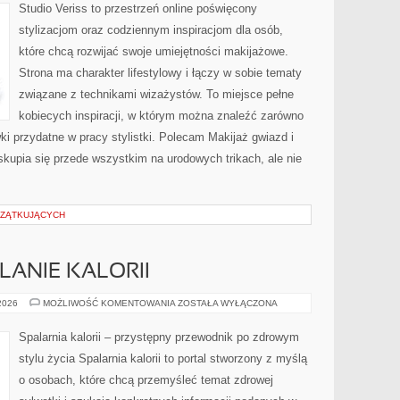
Studio Veriss to przestrzeń online poświęcony
stylizacjom oraz codziennym inspiracjom dla osób,
które chcą rozwijać swoje umiejętności makijażowe.
Strona ma charakter lifestylowy i łączy w sobie tematy
związane z technikami wizażystów. To miejsce pełne
kobiecych inspiracji, w którym można znaleźć zarówno
ki przydatne w pracy stylistki. Polecam Makijaż gwiazd i
kupia się przede wszystkim na urodowych trikach, ale nie
CZĄTKUJĄCYCH
LANIE KALORII
TRENINGI
 2026
MOŻLIWOŚĆ KOMENTOWANIA
ZOSTAŁA WYŁĄCZONA
NA
SPALANIE
KALORII
Spalarnia kalorii – przystępny przewodnik po zdrowym
stylu życia Spalarnia kalorii to portal stworzony z myślą
o osobach, które chcą przemyśleć temat zdrowej