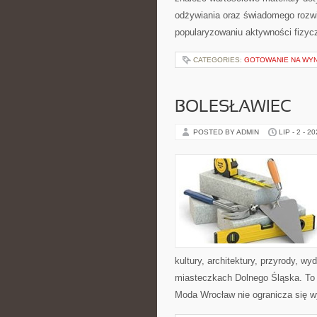
odżywiania oraz świadomego rozwij
popularyzowaniu aktywności fizyc
CATEGORIES:
GOTOWANIE NA WY
BOLESŁAWIEC
POSTED BY ADMIN
LIP - 2 - 2
kultury, architektury, przyrody, w
miasteczkach Dolnego Śląska. To wi
Moda Wrocław nie ogranicza się wy