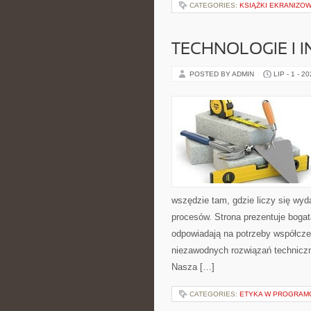
CATEGORIES:
KSIĄŻKI EKRANIZO
TECHNOLOGIE I 
POSTED BY ADMIN
LIP - 1 - 2
wszędzie tam, gdzie liczy się wy
procesów. Strona prezentuje bogatą
odpowiadają na potrzeby współcze
niezawodnych rozwiązań techniczn
Nasza […]
CATEGORIES:
ETYKA W PROGRAMO