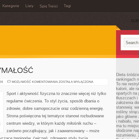
Kategorie
Listy
Tagi
Spis Treści
SUB
ZYMAŁOŚĆ
Dieta śródzi
rankingach 
KARDIO
026
MOŻLIWOŚĆ KOMENTOWANIA
ZOSTAŁA WYŁĄCZONA
To nie restry
I
kalorii, ale
WYTRZYMAŁOŚĆ
opartych na 
Sport i aktywność fizyczna to znacznie więcej niż tylko
tłuszczach 
regularne ćwiczenia. To styl życia, sposób dbania o
założenia di
stanowią: wa
zdrowie, dobre samopoczucie oraz codzienną energię.
rośliny strąc
Strona poświęcona tej tematyce stanowi rozbudowane
jako główne 
i nabiału, n
centrum wiedzy, w którym każdy miłośnik ruchu –
ma tu miejs
słodzone nap
zarówno początkujący, jak i zaawansowany – może
rozumieniu. 
yczące treningów, ćwiczeń, zdrowego stylu życia,