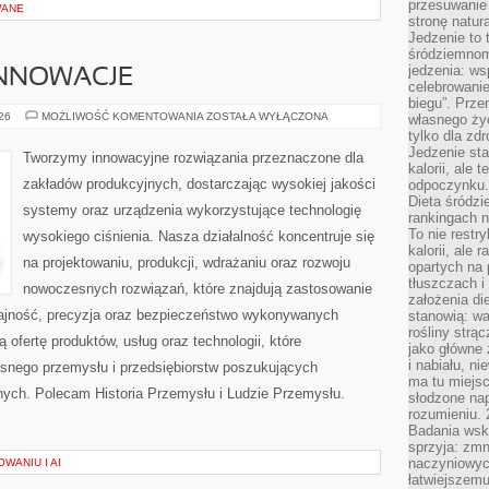
przesuwanie
WANE
stronę natur
Jedzenie to 
śródziemnom
jedzenia: wsp
INNOWACJE
celebrowanie
biegu”. Przen
TECHNOLOGIE
026
MOŻLIWOŚĆ KOMENTOWANIA
ZOSTAŁA WYŁĄCZONA
własnego życ
I
tylko dla zd
INNOWACJE
Jedzenie sta
Tworzymy innowacyjne rozwiązania przeznaczone dla
kalorii, ale 
zakładów produkcyjnych, dostarczając wysokiej jakości
odpoczynku.
Dieta śródzi
systemy oraz urządzenia wykorzystujące technologię
rankingach 
To nie restry
wysokiego ciśnienia. Nasza działalność koncentruje się
kalorii, ale
na projektowaniu, produkcji, wdrażaniu oraz rozwoju
opartych na 
tłuszczach 
nowoczesnych rozwiązań, które znajdują zastosowanie
założenia di
dajność, precyzja oraz bezpieczeństwo wykonywanych
stanowią: wa
rośliny strąc
 ofertę produktów, usług oraz technologii, które
jako główne 
i nabiału, n
snego przemysłu i przedsiębiorstw poszukujących
ma tu miejs
ych. Polecam Historia Przemysłu i Ludzie Przemysłu.
słodzone nap
rozumieniu. 
Badania wsk
sprzyja: zmn
naczyniowych
WANIU I AI
łatwiejszemu