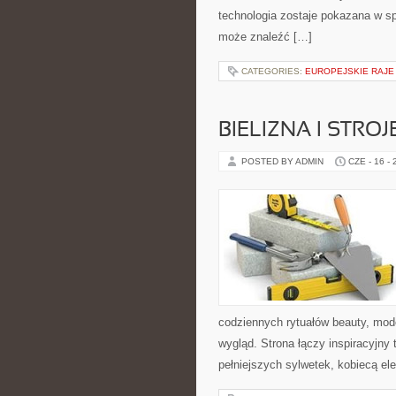
technologia zostaje pokazana w s
może znaleźć […]
CATEGORIES:
EUROPEJSKIE RAJE
BIELIZNA I STRO
POSTED BY ADMIN
CZE - 16 -
codziennych rytuałów beauty, mo
wygląd. Strona łączy inspiracyjny 
pełniejszych sylwetek, kobiecą e