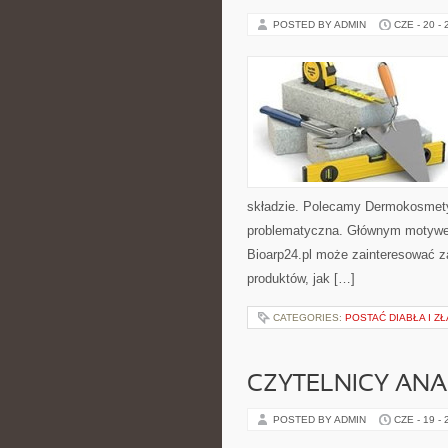
POSTED BY ADMIN
CZE - 20 -
składzie. Polecamy Dermokosmetyk
problematyczna. Głównym motywem 
Bioarp24.pl może zainteresować 
produktów, jak […]
CATEGORIES:
POSTAĆ DIABŁA I ZŁ
CZYTELNICY ANA
POSTED BY ADMIN
CZE - 19 -