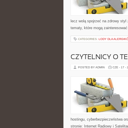
lecz wolą spojrzeć na zdrowy styl
tematy, które mogą zainteresować 
CATEGORIES:
LODY DLA ALERGIKÓ
CZYTELNICY O T
POSTED BY ADMIN
CZE - 17 -
hostingu, cyberbezpieczeństwa or
stronie: Internet Radiowy i Sateli