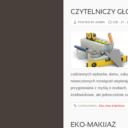
CZYTELNICZY GŁ
POSTED BY ADMIN
CZE - 27 -
codziennych wyborów, domu, zakupó
nowoczesnych rozwiązań wspierając
przygotowana z myślą o osobach,
środowiskowe, ale jednocześnie s
CATEGORIES:
ZIELONA ENERGIA
EKO-MAKIJAŻ