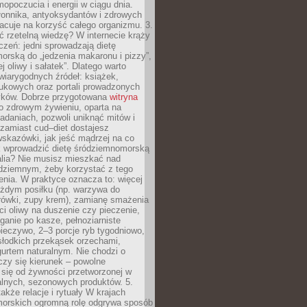
opoczucia i energii w ciągu dnia.
łonnika, antyoksydantów i zdrowych
acuje na korzyść całego organizmu. 3.
 rzetelną wiedzę? W internecie krąży
czeń: jedni sprowadzają dietę
rską do „jedzenia makaronu i pizzy”,
j oliwy i sałatek”. Dlatego warto
wiarygodnych źródeł: książek,
aukowych oraz portali prowadzonych
tyków. Dobrze przygotowana
witryna
o zdrowym żywieniu, oparta na
adaniach, pozwoli uniknąć mitów i
 zamiast cud–diet dostajesz
skazówki, jak jeść mądrzej na co
ak wprowadzić dietę śródziemnomorską
alia? Nie musisz mieszkać nad
ziemnym, żeby korzystać z tego
nia. W praktyce oznacza to: więcej
żdym posiłku (np. warzywa do
rówki, zupy krem), zamianę smażenia
ści oliwy na duszenie czy pieczenie,
ganie po kasze, pełnoziarniste
ieczywo, 2–3 porcje ryb tygodniowo,
słodkich przekąsek orzechami,
urtem naturalnym. Nie chodzi o
iczy się kierunek – powolne
 się od żywności przetworzonej w
alnych, sezonowych produktów. 5.
także relacje i rytuały W krajach
orskich ogromną rolę odgrywa sposób