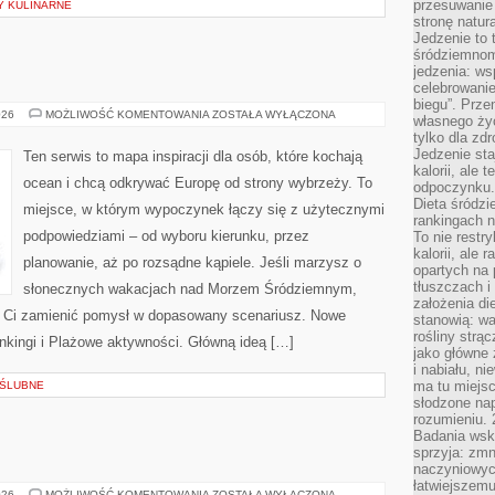
przesuwanie
Y KULINARNE
stronę natur
Jedzenie to 
śródziemnom
jedzenia: wsp
celebrowanie
biegu”. Przen
PENSJONATY
026
MOŻLIWOŚĆ KOMENTOWANIA
ZOSTAŁA WYŁĄCZONA
własnego życ
tylko dla zd
Jedzenie sta
Ten serwis to mapa inspiracji dla osób, które kochają
kalorii, ale 
ocean i chcą odkrywać Europę od strony wybrzeży. To
odpoczynku.
Dieta śródzi
miejsce, w którym wypoczynek łączy się z użytecznymi
rankingach 
podpowiedziami – od wyboru kierunku, przez
To nie restry
kalorii, ale
planowanie, aż po rozsądne kąpiele. Jeśli marzysz o
opartych na 
tłuszczach 
słonecznych wakacjach nad Morzem Śródziemnym,
założenia di
gą Ci zamienić pomysł w dopasowany scenariusz. Nowe
stanowią: wa
rośliny strąc
ankingi i Plażowe aktywności. Główną ideą […]
jako główne 
i nabiału, n
ma tu miejs
 ŚLUBNE
słodzone nap
rozumieniu. 
Badania wsk
sprzyja: zmn
naczyniowych
łatwiejszemu
KROTOSZYN
026
MOŻLIWOŚĆ KOMENTOWANIA
ZOSTAŁA WYŁĄCZONA