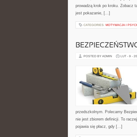
prowadzą krok po kroku. Zobacz t
jest pokazanie, […]
CATEGORIES:
MOTYWACJA I PSYC
BEZPIECZEŃSTWO
POSTED BY ADMIN
LUT - 9 - 2
przedszkolnym. Polecamy Bezpiecz
nie jest zbiorem definicji. To rac
pojawia się płacz, gdy […]