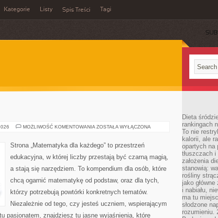
Kategorie
Listy
Tagi
Spis Treści
SUB
Dieta śródzi
rankingach 
GEOMETRIA
2026
MOŻLIWOŚĆ KOMENTOWANIA
ZOSTAŁA WYŁĄCZONA
To nie restry
kalorii, ale
Strona „Matematyka dla każdego” to przestrzeń
opartych na 
tłuszczach 
edukacyjna, w której liczby przestają być czarną magią,
założenia di
stanowią: wa
a stają się narzędziem. To kompendium dla osób, które
rośliny strąc
chcą ogarnić matematykę od podstaw, oraz dla tych,
jako główne 
i nabiału, n
którzy potrzebują powtórki konkretnych tematów.
ma tu miejs
Niezależnie od tego, czy jesteś uczniem, wspierającym
słodzone nap
rozumieniu. 
u pasjonatem, znajdziesz tu jasne wyjaśnienia, które