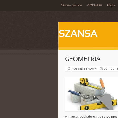
Archiwum
Strona główna
Błędy
SZANSA
GEOMETRIA
POSTED BY ADMIN
LUT - 10 - 
w nauce, edukatorem, czy po prost