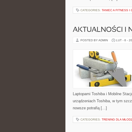
CATEGORIES:
TANIEC A FITNESS 
AKTUALNOŚCI I 
POSTED BY ADMIN
LUT - 6 - 2
Laptopami Toshiba i Mobilne Stacj
urządzeniach Toshiba, w tym szcze
nowsze potrafią […]
CATEGORIES:
TRENING DLA MŁOD