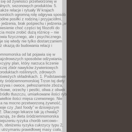
 się od żywności przetworzonej w
alnych, sezonowych produktów. 5.
także relacje i rytuały W krajach
orskich ogromną rolę odgrywa sposób
ólne posiłki z rodziną i przyjaciółmi,
 jedzenia, brak pośpiechu i jedzenia „w
iesienie choć części tej filozofii do
ia może zrobić dużą różnicę – nie
rowia fizycznego, ale i psychicznego.
je się wtedy nie tylko dostarczaniem
też okazją do budowania relacji i
emnomorska od lat pojawia się w
najzdrowszych sposobów odżywiania.
kcyjny plan, który narzuca liczenie
 raczej zbiór nawyków żywieniowych
produktach roślinnych, zdrowych
i świeżych składnikach. 1. Podstawowe
ety śródziemnomorskiej Trzon tej diety
rzywa i owoce, pełnoziarniste zboża,
zkowe, orzechy i pestki, oliwa z oliwek
źródło tłuszczu, umiarkowane ilości ryb
iewielkie ilości mięsa czerwonego. Nie
ca na mocno przetworzoną żywność,
oje czy „fast foody” w dzisiejszym
2. Dlaczego lekarze tak ją chwalą?
azują, że dieta śródziemnomorska
iejszeniu ryzyka chorób sercowo–
, obniżeniu ryzyka cukrzycy typu 2,
 utrzymaniu prawidłowej masy ciała,