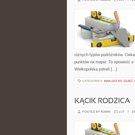
różnych typów podróżników. Ciekaw
punktów na mapie. To opowieść o 
Wielkopolska potrafi […]
CATEGORIES:
MAKIJAŻ DO ZDJĘĆ 
KĄCIK RODZICA
POSTED BY ADMIN
LUT - 7 - 2