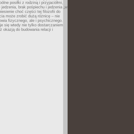
ólne posiłki z rodziną i przyjaciółmi,
 jedzenia, brak pośpiechu i jedzenia „w
iesienie choć części tej filozofii do
ia może zrobić dużą różnicę – nie
rowia fizycznego, ale i psychicznego.
je się wtedy nie tylko dostarczaniem
też okazją do budowania relacji i