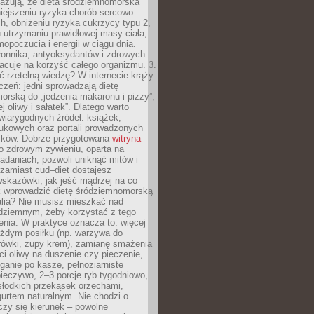
azują, że dieta śródziemnomorska
iejszeniu ryzyka chorób sercowo–
, obniżeniu ryzyka cukrzycy typu 2,
 utrzymaniu prawidłowej masy ciała,
opoczucia i energii w ciągu dnia.
łonnika, antyoksydantów i zdrowych
acuje na korzyść całego organizmu. 3.
 rzetelną wiedzę? W internecie krąży
czeń: jedni sprowadzają dietę
rską do „jedzenia makaronu i pizzy”,
j oliwy i sałatek”. Dlatego warto
wiarygodnych źródeł: książek,
aukowych oraz portali prowadzonych
tyków. Dobrze przygotowana
witryna
o zdrowym żywieniu, oparta na
adaniach, pozwoli uniknąć mitów i
 zamiast cud–diet dostajesz
skazówki, jak jeść mądrzej na co
ak wprowadzić dietę śródziemnomorską
alia? Nie musisz mieszkać nad
ziemnym, żeby korzystać z tego
nia. W praktyce oznacza to: więcej
żdym posiłku (np. warzywa do
rówki, zupy krem), zamianę smażenia
ści oliwy na duszenie czy pieczenie,
ganie po kasze, pełnoziarniste
ieczywo, 2–3 porcje ryb tygodniowo,
słodkich przekąsek orzechami,
urtem naturalnym. Nie chodzi o
iczy się kierunek – powolne