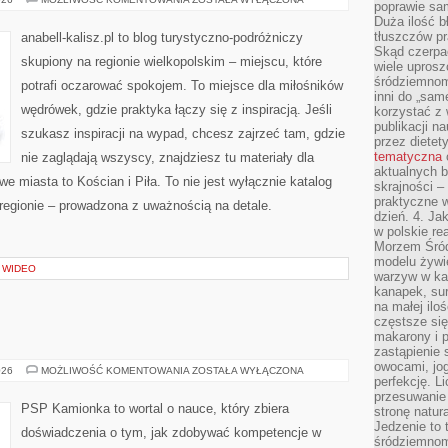
poprawie sam
Duża ilość b
tłuszczów pr
anabell-kalisz.pl to blog turystyczno-podróżniczy
Skąd czerpać
skupiony na regionie wielkopolskim – miejscu, które
wiele uprosz
śródziemnomo
potrafi oczarować spokojem. To miejsce dla miłośników
inni do „same
wędrówek, gdzie praktyka łączy się z inspiracją. Jeśli
korzystać z 
publikacji n
szukasz inspiracji na wypad, chcesz zajrzeć tam, gdzie
przez diete
tematyczna
nie zaglądają wszyscy, znajdziesz tu materiały dla
aktualnych b
e miasta to Kościan i Piła. To nie jest wyłącznie katalog
skrajności –
praktyczne w
regionie – prowadzona z uważnością na detale.
dzień. 4. J
w polskie re
Morzem Śród
modelu żywie
I WIDEO
warzyw w ka
kanapek, su
na małej ilo
częstsze się
makarony i p
zastąpienie 
owocami, jog
KĄCIK
026
MOŻLIWOŚĆ KOMENTOWANIA
ZOSTAŁA WYŁĄCZONA
perfekcję. L
RODZICA
przesuwanie
PSP Kamionka to wortal o nauce, który zbiera
stronę natur
Jedzenie to 
doświadczenia o tym, jak zdobywać kompetencje w
śródziemnom