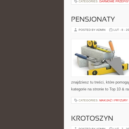
CATEGORIES:
DARMOWE PRZEPIS
PENSJONATY
POSTED BY ADMIN
LUT - 8 - 2
znajdziesz tu treści, które pomo
kategorie na stronie to Top 10 & r
CATEGORIES:
MAKIJAŻ I FRYZURY
KROTOSZYN
POSTED BY ADMIN
LUT - 7 - 2