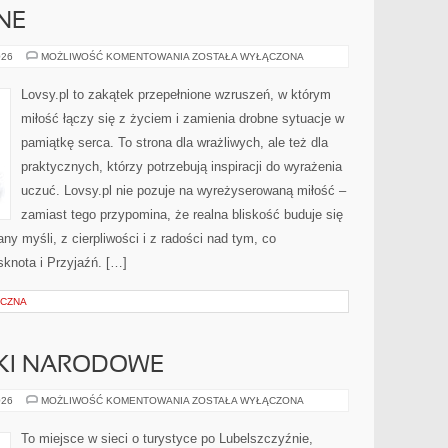
NE
RELACJE
026
MOŻLIWOŚĆ KOMENTOWANIA
ZOSTAŁA WYŁĄCZONA
RODZINNE
Lovsy.pl to zakątek przepełnione wzruszeń, w którym
miłość łączy się z życiem i zamienia drobne sytuacje w
pamiątkę serca. To strona dla wrażliwych, ale też dla
praktycznych, którzy potrzebują inspiracji do wyrażenia
uczuć. Lovsy.pl nie pozuje na wyreżyserowaną miłość –
zamiast tego przypomina, że realna bliskość buduje się
any myśli, z cierpliwości i z radości nad tym, co
knota i Przyjaźń. […]
ICZNA
RKI NARODOWE
PRZYRODA
026
MOŻLIWOŚĆ KOMENTOWANIA
ZOSTAŁA WYŁĄCZONA
I
PARKI
NARODOWE
To miejsce w sieci o turystyce po Lubelszczyźnie,