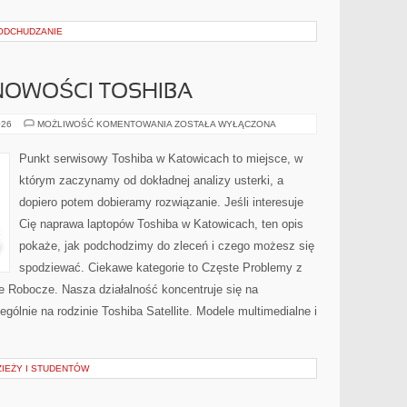
I ODCHUDZANIE
NOWOŚCI TOSHIBA
AKTUALNOŚCI
026
MOŻLIWOŚĆ KOMENTOWANIA
ZOSTAŁA WYŁĄCZONA
I
NOWOŚCI
TOSHIBA
Punkt serwisowy Toshiba w Katowicach to miejsce, w
którym zaczynamy od dokładnej analizy usterki, a
dopiero potem dobieramy rozwiązanie. Jeśli interesuje
Cię naprawa laptopów Toshiba w Katowicach, ten opis
pokaże, jak podchodzimy do zleceń i czego możesz się
spodziewać. Ciekawe kategorie to Częste Problemy z
e Robocze. Nasza działalność koncentruje się na
gólnie na rodzinie Toshiba Satellite. Modele multimedialne i
ZIEŻY I STUDENTÓW