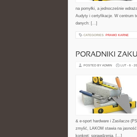
na pomyłki, a jednocześnie wdraż
Audyty i certyfikacje. W centrum 
danych: […]
CATEGORIES:
PRAWO KARNE
PORADNIKI ZAK
POSTED BY ADMIN
LUT - 6 - 2
& e-sport hardware i Zasilacze (P
zmylić, LAKOM stawia na jasność 
konkret: sprawdzenia, […]