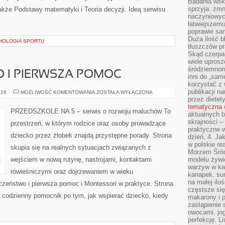
Badania wsk
sprzyja: zmn
akże Podstawy matematyki i Teoria decyzji. Ideą serwisu
naczyniowych
łatwiejszemu
poprawie sam
Duża ilość b
HOLOGIA SPORTU
tłuszczów pr
Skąd czerpać
wiele uprosz
śródziemnomo
 I PIERWSZA POMOC
inni do „same
korzystać z 
publikacji n
BEZPIECZEŃSTWO
026
MOŻLIWOŚĆ KOMENTOWANIA
ZOSTAŁA WYŁĄCZONA
I
przez diete
PIERWSZA
tematyczna
POMOC
PRZEDSZKOLE NA 5 – serwis o rozwoju maluchów To
aktualnych b
skrajności –
przestrzeń, w którym rodzice oraz osoby prowadzące
praktyczne w
dziecko przez żłobek znajdą przystępne porady. Strona
dzień. 4. J
w polskie re
skupia się na realnych sytuacjach związanych z
Morzem Śród
wejściem w nową rutynę, nastrojami, kontaktami
modelu żywie
warzyw w ka
rówieśniczymi oraz dojrzewaniem w wieku
kanapek, su
na małej ilo
eństwo i pierwsza pomoc i Montessori w praktyce. Strona
częstsze się
zej codzienny pomocnik po tym, jak wspierać dziecko, kiedy
makarony i p
zastąpienie 
owocami, jog
perfekcję. L