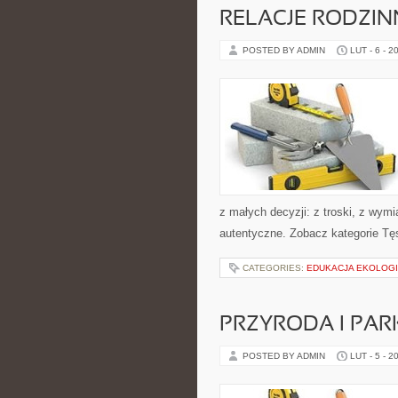
RELACJE RODZIN
POSTED BY ADMIN
LUT - 6 - 2
z małych decyzji: z troski, z wymi
autentyczne. Zobacz kategorie Tęs
CATEGORIES:
EDUKACJA EKOLOG
PRZYRODA I PA
POSTED BY ADMIN
LUT - 5 - 2