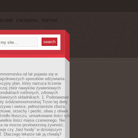
SCRIBE
FACEBOOK
TWITTER
emnomorska od lat pojawia się w
najzdrowszych sposobów odżywiania.
kcyjny plan, który narzuca liczenie
 raczej zbiór nawyków żywieniowych
produktach roślinnych, zdrowych
i świeżych składnikach. 1. Podstawowe
ety śródziemnomorskiej Trzon tej diety
rzywa i owoce, pełnoziarniste zboża,
zkowe, orzechy i pestki, oliwa z oliwek
źródło tłuszczu, umiarkowane ilości ryb
iewielkie ilości mięsa czerwonego. Nie
ca na mocno przetworzoną żywność,
oje czy „fast foody” w dzisiejszym
2. Dlaczego lekarze tak ją chwalą?