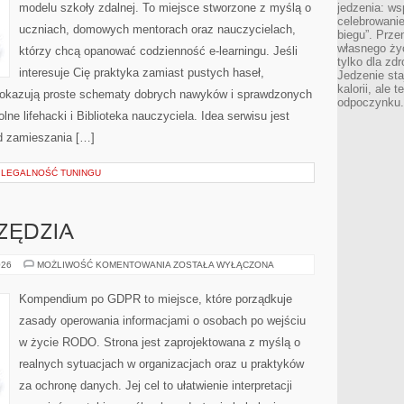
modelu szkoły zdalnej. To miejsce stworzone z myślą o
jedzenia: wsp
celebrowanie
uczniach, domowych mentorach oraz nauczycielach,
biegu”. Przen
własnego życ
którzy chcą opanować codzienność e-learningu. Jeśli
tylko dla zd
interesuje Cię praktyka zamiast pustych haseł,
Jedzenie sta
kalorii, ale 
 pokazują proste schematy dobrych nawyków i sprawdzonych
odpoczynku.
ne lifehacki i Biblioteka nauczyciela. Idea serwisu jest
od zamieszania […]
 LEGALNOŚĆ TUNINGU
ZĘDZIA
SZABLONY
026
MOŻLIWOŚĆ KOMENTOWANIA
ZOSTAŁA WYŁĄCZONA
I
NARZĘDZIA
Kompendium po GDPR to miejsce, które porządkuje
zasady operowania informacjami o osobach po wejściu
w życie RODO. Strona jest zaprojektowana z myślą o
realnych sytuacjach w organizacjach oraz u praktyków
za ochronę danych. Jej cel to ułatwienie interpretacji