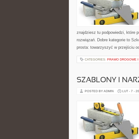
znajdziesz tu podpowiedzi, które
rozwiązań. Dobre kategorie to Szkol
prosta: towarzyszyć w przejściu 
CATEGORIES:
PRAWO DROGOWE I
SZABLONY I NAR
POSTED BY ADMIN
LUT - 7 - 2