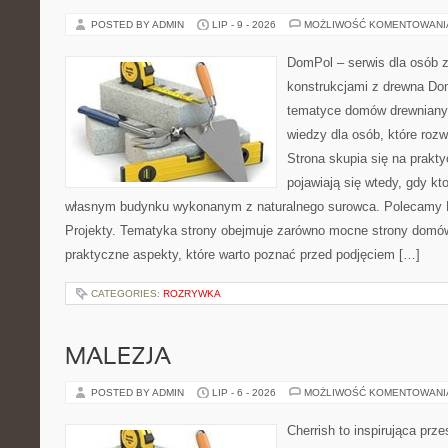
POSTED BY ADMIN
LIP - 9 - 2026
MOŻLIWOŚĆ KOMENTOWAN
DomPol – serwis dla osób 
konstrukcjami z drewna Do
tematyce domów drewnianyc
wiedzy dla osób, które roz
Strona skupia się na prakt
pojawiają się wtedy, gdy k
własnym budynku wykonanym z naturalnego surowca. Polecamy Do
Projekty. Tematyka strony obejmuje zarówno mocne strony domów
praktyczne aspekty, które warto poznać przed podjęciem […]
CATEGORIES:
ROZRYWKA
MALEZJA
POSTED BY ADMIN
LIP - 6 - 2026
MOŻLIWOŚĆ KOMENTOWAN
Cherrish to inspirująca prze