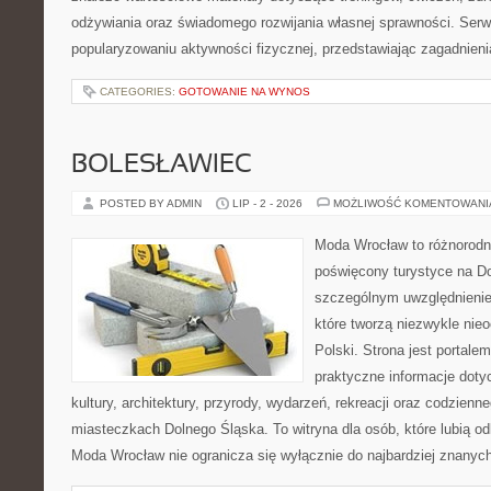
odżywiania oraz świadomego rozwijania własnej sprawności. Serwi
popularyzowaniu aktywności fizycznej, przedstawiając zagadnien
CATEGORIES:
GOTOWANIE NA WYNOS
BOLESŁAWIEC
POSTED BY ADMIN
LIP - 2 - 2026
MOŻLIWOŚĆ KOMENTOWAN
Moda Wrocław to różnorodn
poświęcony turystyce na D
szczególnym uwzględnienie
które tworzą niezwykle nie
Polski. Strona jest portal
praktyczne informacje dotyc
kultury, architektury, przyrody, wydarzeń, rekreacji oraz codzienn
miasteczkach Dolnego Śląska. To witryna dla osób, które lubią odk
Moda Wrocław nie ogranicza się wyłącznie do najbardziej znanych 