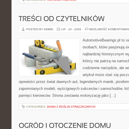
TREŚCI OD CZYTELNIKÓW
POSTED BY ADMIN
LIP - 10 - 2026
MOŻLIWOŚĆ KOMENTOWAN
AutomotiveBearings.pl to s
osobach, które pasjonują si
najbardziej historycznym wy
którzy nie patrzą na samoc
codzienne narzędzie, ale w
artykuł może stać się pocz
opowieści przez świat dawnych aut, legendarnych marek, przełom
zapomnianych modeli, wyścigowych sukcesów i samochodów, które
pamięci kierowców. Strona zestawia motoryzację jako […]
CATEGORIES:
DANIA Z ROŚLIN STRĄCZKOWYCH
OGRÓD I OTOCZENIE DOMU