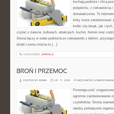
kochają podróże i chcą poz
pośpiechu, z ciekawością i
doświadczenia. To internet
który może zainteresować 
krótki city break, jak i tych
czytać o świecie, kulturach, atrakcjach, kuchni, historii oraz cod
Strona łączy w sobie podróżnicze ciekawostki z lekkim, przyst
dzięki czemu można tu […]
CATEGORIES:
ZAROSLA
BROŃ I PRZEMOC
POSTED BY ADMIN
LIP - 5 - 2026
MOŻLIWOŚĆ KOMENTOWAN
Przestępczość zorganizowan
ogromne zainteresowanie za
czytelników. Strona stano
wiedzy poświęcone organiz