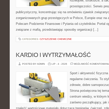
rozwojowi, strukturze, a t
przestępczości. Serwis pre
publicystyczny, koncentrując się na omówieniu zjawisk związanyc
zorganizowanych grup przestępczych w Polsce, Europie oraz na 
Polecam Podziemie Finansowe i Pytania od czytelników. Portal op
związane z mafią, przedstawiając sposoby organizacji […]
CATEGORIES:
CZYSZCZENIE CHEMICZNE
KARDIO I WYTRZYMAŁOŚĆ
POSTED BY ADMIN
LIP - 4 - 2026
MOŻLIWOŚĆ KOMENTOWAN
Sport i aktywność fizyczna 
regularne ćwiczenia. To sty
zdrowie, dobre samopoczuci
Strona poświęcona tej tem
centrum wiedzy, w którym k
zarówno początkujący, jak
znaleźć wartościowe materiały dotyczące treningów, ćwiczeń, zdr