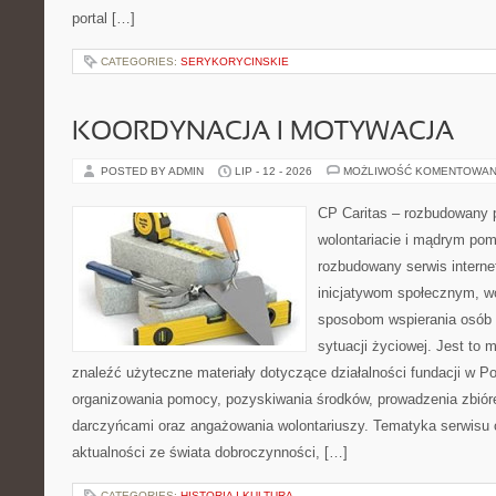
portal […]
CATEGORIES:
SERYKORYCINSKIE
KOORDYNACJA I MOTYWACJA
POSTED BY ADMIN
LIP - 12 - 2026
MOŻLIWOŚĆ KOMENTOWAN
CP Caritas – rozbudowany p
wolontariacie i mądrym pom
rozbudowany serwis intern
inicjatywom społecznym, wo
sposobom wspierania osób z
sytuacji życiowej. Jest to
znaleźć użyteczne materiały dotyczące działalności fundacji w Po
organizowania pomocy, pozyskiwania środków, prowadzenia zbiór
darczyńcami oraz angażowania wolontariuszy. Tematyka serwisu 
aktualności ze świata dobroczynności, […]
CATEGORIES:
HISTORIA I KULTURA