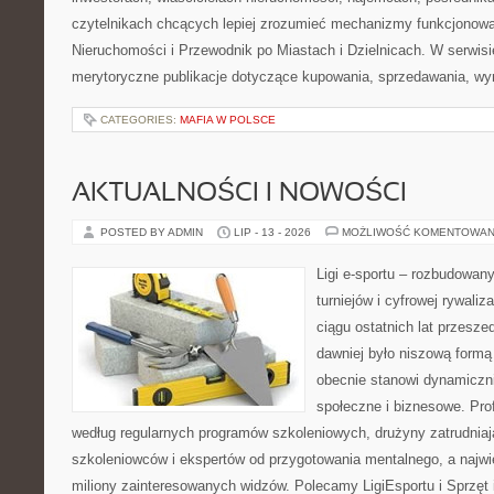
czytelnikach chcących lepiej zrozumieć mechanizmy funkcjonowa
Nieruchomości i Przewodnik po Miastach i Dzielnicach. W serwis
merytoryczne publikacje dotyczące kupowania, sprzedawania, wy
CATEGORIES:
MAFIA W POLSCE
AKTUALNOŚCI I NOWOŚCI
POSTED BY ADMIN
LIP - 13 - 2026
MOŻLIWOŚĆ KOMENTOWAN
Ligi e-sportu – rozbudowany
turniejów i cyfrowej rywaliz
ciągu ostatnich lat przesz
dawniej było niszową formą
obecnie stanowi dynamiczni
społeczne i biznesowe. Prof
według regularnych programów szkoleniowych, drużyny zatrudnia
szkoleniowców i ekspertów od przygotowania mentalnego, a najwię
miliony zainteresowanych widzów. Polecamy LigiEsportu i Sprzęt i