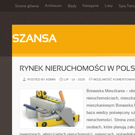
Archiwum
Kategorie
Listy
Strona główna
Błędy
Spis Treśc
SZANSA
RYNEK NIERUCHOMOŚCI W POL
POSTED BY ADMIN
LIP - 14 - 2026
MOŻLIWOŚĆ KOMENTOWAN
Borawska Mieszkania – ob
nieruchomościach, mieszka
mieszkaniowym Borawska M
baza wiedzy poświęcony sz
nieruchomości. Strona zost
osobach, które planują zak
inwestorach, właścicielach nieruchomości, najemcach, pośrednik