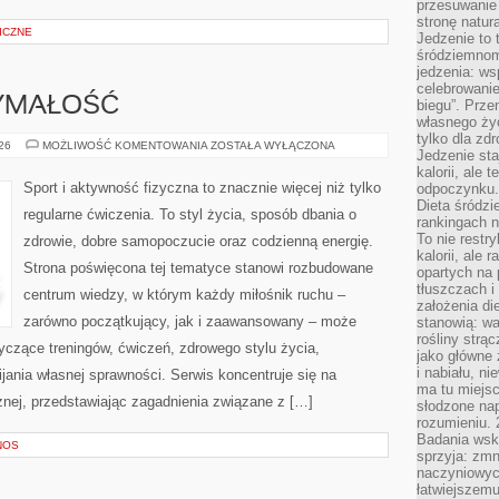
przesuwanie
stronę natur
ICZNE
Jedzenie to 
śródziemnom
jedzenia: wsp
celebrowanie
ZYMAŁOŚĆ
biegu”. Przen
własnego życ
tylko dla zd
KARDIO
026
MOŻLIWOŚĆ KOMENTOWANIA
ZOSTAŁA WYŁĄCZONA
Jedzenie sta
I
WYTRZYMAŁOŚĆ
kalorii, ale 
Sport i aktywność fizyczna to znacznie więcej niż tylko
odpoczynku.
Dieta śródzi
regularne ćwiczenia. To styl życia, sposób dbania o
rankingach 
To nie restry
zdrowie, dobre samopoczucie oraz codzienną energię.
kalorii, ale
Strona poświęcona tej tematyce stanowi rozbudowane
opartych na 
tłuszczach 
centrum wiedzy, w którym każdy miłośnik ruchu –
założenia di
zarówno początkujący, jak i zaawansowany – może
stanowią: wa
rośliny strąc
yczące treningów, ćwiczeń, zdrowego stylu życia,
jako główne 
i nabiału, n
ania własnej sprawności. Serwis koncentruje się na
ma tu miejs
znej, przedstawiając zagadnienia związane z […]
słodzone nap
rozumieniu. 
Badania wsk
NOS
sprzyja: zmn
naczyniowych
łatwiejszemu