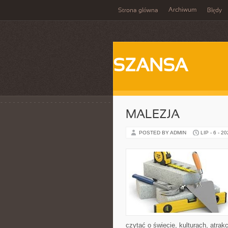
Archiwum
Strona główna
Błędy
SZANSA
MALEZJA
POSTED BY ADMIN
LIP - 6 - 2
czytać o świecie, kulturach, atrakc