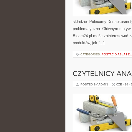
składzie. Polecamy Dermokosmetyk
problematyczna. Głównym motywem 
Bioarp24.pl może zainteresować 
produktów, jak […]
CATEGORIES:
POSTAĆ DIABŁA I ZŁ
CZYTELNICY ANA
POSTED BY ADMIN
CZE - 19 -