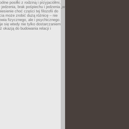
ólne posiłki z rodziną i przyjaciółmi,
 jedzenia, brak pośpiechu i jedzenia „w
iesienie choć części tej filozofii do
ia może zrobić dużą różnicę – nie
rowia fizycznego, ale i psychicznego.
je się wtedy nie tylko dostarczaniem
też okazją do budowania relacji i