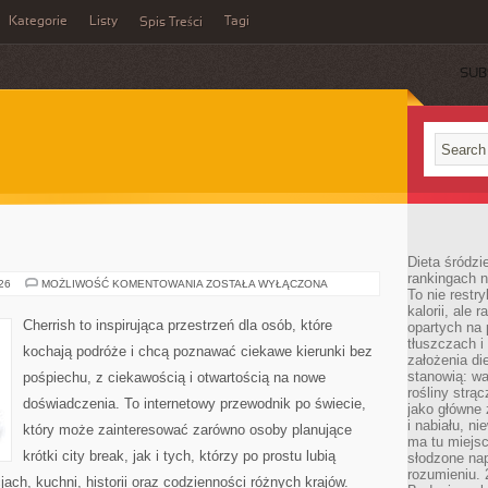
Kategorie
Listy
Tagi
Spis Treści
SUB
Dieta śródzi
rankingach 
MALEZJA
026
MOŻLIWOŚĆ KOMENTOWANIA
ZOSTAŁA WYŁĄCZONA
To nie restry
kalorii, ale
Cherrish to inspirująca przestrzeń dla osób, które
opartych na 
tłuszczach 
kochają podróże i chcą poznawać ciekawe kierunki bez
założenia di
stanowią: wa
pośpiechu, z ciekawością i otwartością na nowe
rośliny strąc
doświadczenia. To internetowy przewodnik po świecie,
jako główne 
i nabiału, n
który może zainteresować zarówno osoby planujące
ma tu miejs
krótki city break, jak i tych, którzy po prostu lubią
słodzone nap
rozumieniu. 
jach, kuchni, historii oraz codzienności różnych krajów.