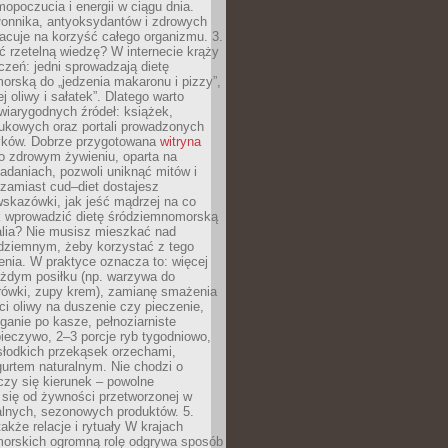
opoczucia i energii w ciągu dnia.
łonnika, antyoksydantów i zdrowych
acuje na korzyść całego organizmu. 3.
 rzetelną wiedzę? W internecie krąży
czeń: jedni sprowadzają dietę
rską do „jedzenia makaronu i pizzy”,
j oliwy i sałatek”. Dlatego warto
wiarygodnych źródeł: książek,
aukowych oraz portali prowadzonych
tyków. Dobrze przygotowana
witryna
o zdrowym żywieniu, oparta na
adaniach, pozwoli uniknąć mitów i
 zamiast cud–diet dostajesz
skazówki, jak jeść mądrzej na co
ak wprowadzić dietę śródziemnomorską
alia? Nie musisz mieszkać nad
ziemnym, żeby korzystać z tego
nia. W praktyce oznacza to: więcej
żdym posiłku (np. warzywa do
rówki, zupy krem), zamianę smażenia
ści oliwy na duszenie czy pieczenie,
ganie po kasze, pełnoziarniste
ieczywo, 2–3 porcje ryb tygodniowo,
słodkich przekąsek orzechami,
urtem naturalnym. Nie chodzi o
iczy się kierunek – powolne
 się od żywności przetworzonej w
alnych, sezonowych produktów. 5.
także relacje i rytuały W krajach
orskich ogromną rolę odgrywa sposób