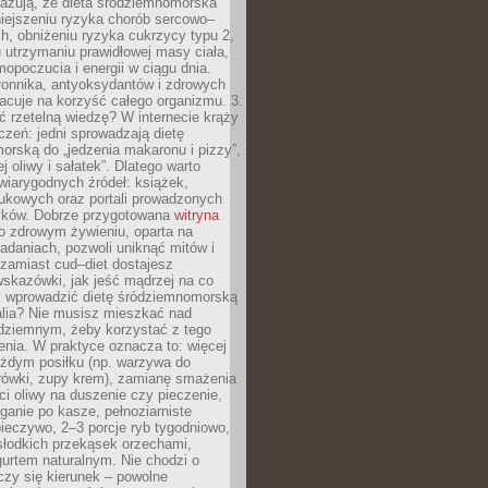
azują, że dieta śródziemnomorska
iejszeniu ryzyka chorób sercowo–
, obniżeniu ryzyka cukrzycy typu 2,
 utrzymaniu prawidłowej masy ciała,
opoczucia i energii w ciągu dnia.
łonnika, antyoksydantów i zdrowych
acuje na korzyść całego organizmu. 3.
 rzetelną wiedzę? W internecie krąży
czeń: jedni sprowadzają dietę
rską do „jedzenia makaronu i pizzy”,
j oliwy i sałatek”. Dlatego warto
wiarygodnych źródeł: książek,
aukowych oraz portali prowadzonych
tyków. Dobrze przygotowana
witryna
o zdrowym żywieniu, oparta na
adaniach, pozwoli uniknąć mitów i
 zamiast cud–diet dostajesz
skazówki, jak jeść mądrzej na co
ak wprowadzić dietę śródziemnomorską
alia? Nie musisz mieszkać nad
ziemnym, żeby korzystać z tego
nia. W praktyce oznacza to: więcej
żdym posiłku (np. warzywa do
rówki, zupy krem), zamianę smażenia
ści oliwy na duszenie czy pieczenie,
ganie po kasze, pełnoziarniste
ieczywo, 2–3 porcje ryb tygodniowo,
słodkich przekąsek orzechami,
urtem naturalnym. Nie chodzi o
iczy się kierunek – powolne