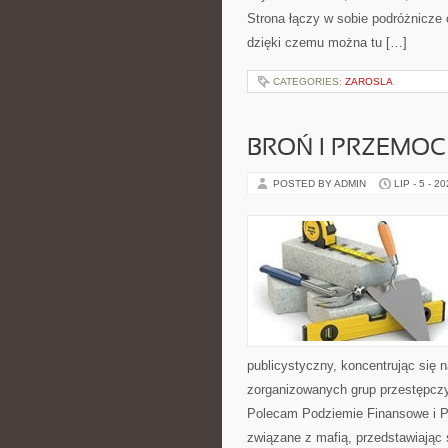
Strona łączy w sobie podróżnicze
dzięki czemu można tu […]
CATEGORIES:
ZAROSLA
BROŃ I PRZEMOC
POSTED BY ADMIN
LIP - 5 - 2
publicystyczny, koncentrując się 
zorganizowanych grup przestępczy
Polecam Podziemie Finansowe i Pyt
związane z mafią, przedstawiając 