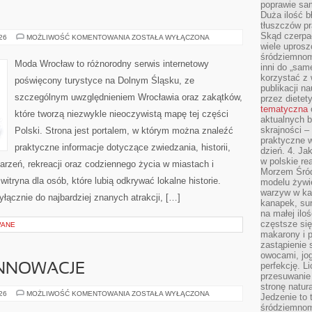
poprawie sam
Duża ilość b
tłuszczów pr
Skąd czerpać
BOLESŁAWIEC
026
MOŻLIWOŚĆ KOMENTOWANIA
ZOSTAŁA WYŁĄCZONA
wiele uprosz
śródziemnomo
Moda Wrocław to różnorodny serwis internetowy
inni do „same
korzystać z 
poświęcony turystyce na Dolnym Śląsku, ze
publikacji n
szczególnym uwzględnieniem Wrocławia oraz zakątków,
przez diete
tematyczna
które tworzą niezwykle nieoczywistą mapę tej części
aktualnych b
skrajności –
Polski. Strona jest portalem, w którym można znaleźć
praktyczne w
praktyczne informacje dotyczące zwiedzania, historii,
dzień. 4. J
w polskie re
ydarzeń, rekreacji oraz codziennego życia w miastach i
Morzem Śród
tryna dla osób, które lubią odkrywać lokalne historie.
modelu żywie
warzyw w ka
łącznie do najbardziej znanych atrakcji, […]
kanapek, su
na małej ilo
częstsze się
WANE
makarony i p
zastąpienie 
owocami, jog
perfekcję. L
INNOWACJE
przesuwanie
stronę natur
TECHNOLOGIE
026
MOŻLIWOŚĆ KOMENTOWANIA
ZOSTAŁA WYŁĄCZONA
Jedzenie to 
I
śródziemnom
INNOWACJE