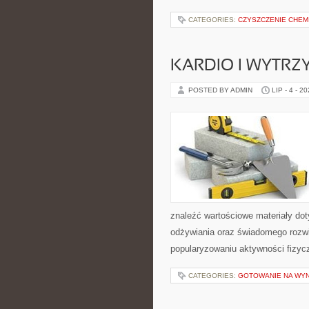
CATEGORIES:
CZYSZCZENIE CHEM
KARDIO I WYTR
POSTED BY ADMIN
LIP - 4 - 2
znaleźć wartościowe materiały dot
odżywiania oraz świadomego rozwij
popularyzowaniu aktywności fizyc
CATEGORIES:
GOTOWANIE NA WY