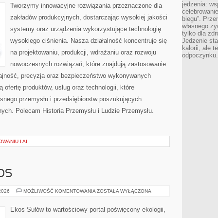
jedzenia: wsp
Tworzymy innowacyjne rozwiązania przeznaczone dla
celebrowanie
zakładów produkcyjnych, dostarczając wysokiej jakości
biegu”. Przen
własnego życ
systemy oraz urządzenia wykorzystujące technologię
tylko dla zd
wysokiego ciśnienia. Nasza działalność koncentruje się
Jedzenie sta
kalorii, ale 
na projektowaniu, produkcji, wdrażaniu oraz rozwoju
odpoczynku.
nowoczesnych rozwiązań, które znajdują zastosowanie
dajność, precyzja oraz bezpieczeństwo wykonywanych
 ofertę produktów, usług oraz technologii, które
snego przemysłu i przedsiębiorstw poszukujących
ych. Polecam Historia Przemysłu i Ludzie Przemysłu.
WANIU I AI
OS
CZYTELNICZY
 2026
MOŻLIWOŚĆ KOMENTOWANIA
ZOSTAŁA WYŁĄCZONA
GŁOS
Ekos-Sułów to wartościowy portal poświęcony ekologii,