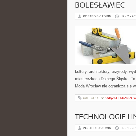
BOLESŁAWIEC
POSTED BY ADMIN
LIP - 2 - 2
kultury, architektury, przyrody, w
miasteczkach Dolnego Śląska. To wi
Moda Wrocław nie ogranicza się wy
CATEGORIES:
KSIĄŻKI EKRANIZO
TECHNOLOGIE I 
POSTED BY ADMIN
LIP - 1 - 2