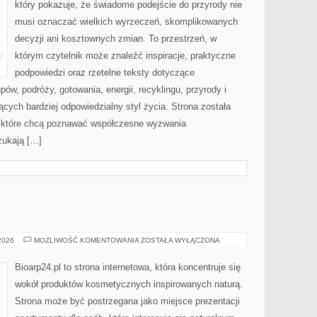
który pokazuje, że świadome podejście do przyrody nie
musi oznaczać wielkich wyrzeczeń, skomplikowanych
decyzji ani kosztownych zmian. To przestrzeń, w
którym czytelnik może znaleźć inspiracje, praktyczne
podpowiedzi oraz rzetelne teksty dotyczące
w, podróży, gotowania, energii, recyklingu, przyrody i
ych bardziej odpowiedzialny styl życia. Strona została
 które chcą poznawać współczesne wyzwania
zukają […]
EKO-
 2026
MOŻLIWOŚĆ KOMENTOWANIA
ZOSTAŁA WYŁĄCZONA
MAKIJAŻ
Bioarp24.pl to strona internetowa, która koncentruje się
wokół produktów kosmetycznych inspirowanych naturą.
Strona może być postrzegana jako miejsce prezentacji