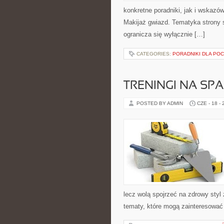
konkretne poradniki, jak i wskazów
Makijaż gwiazd. Tematyka strony s
ogranicza się wyłącznie […]
CATEGORIES:
PORADNIKI DLA PO
TRENINGI NA SPA
POSTED BY ADMIN
CZE - 18 -
lecz wolą spojrzeć na zdrowy styl
tematy, które mogą zainteresować 