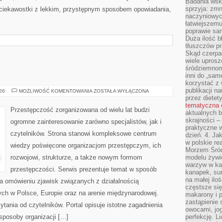
Badania wsk
sprzyja: zmn
 ciekawostki z lekkim, przystępnym sposobem opowiadania,
naczyniowych
łatwiejszemu
poprawie sam
Duża ilość b
tłuszczów pr
Skąd czerpać
wiele uprosz
śródziemnomo
inni do „same
korzystać z 
publikacji n
BROŃ
026
MOŻLIWOŚĆ KOMENTOWANIA
ZOSTAŁA WYŁĄCZONA
I
przez diete
PRZEMOC
tematyczna
Przestępczość zorganizowana od wielu lat budzi
aktualnych b
skrajności –
ogromne zainteresowanie zarówno specjalistów, jak i
praktyczne w
czytelników. Strona stanowi kompleksowe centrum
dzień. 4. J
w polskie re
wiedzy poświęcone organizacjom przestępczym, ich
Morzem Śród
rozwojowi, strukturze, a także nowym formom
modelu żywie
warzyw w ka
przestępczości. Serwis prezentuje temat w sposób
kanapek, su
na małej ilo
na omówieniu zjawisk związanych z działalnością
częstsze się
ch w Polsce, Europie oraz na arenie międzynarodowej.
makarony i p
zastąpienie 
ania od czytelników. Portal opisuje istotne zagadnienia
owocami, jog
sposoby organizacji […]
perfekcję. L