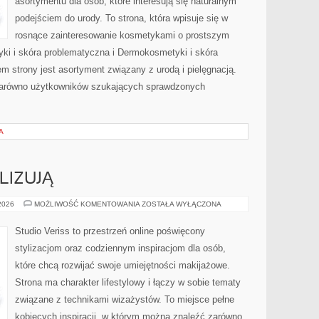
asortymentu dla osób, które interesują się naturalnym
podejściem do urody. To strona, która wpisuje się w
rosnące zainteresowanie kosmetykami o prostszym
i i skóra problematyczna i Dermokosmetyki i skóra
strony jest asortyment związany z urodą i pielęgnacją.
zarówno użytkowników szukających sprawdzonych
A
LIZUJĄ
CZYTELNICY
 2026
MOŻLIWOŚĆ KOMENTOWANIA
ZOSTAŁA WYŁĄCZONA
ANALIZUJĄ
Studio Veriss to przestrzeń online poświęcony
stylizacjom oraz codziennym inspiracjom dla osób,
które chcą rozwijać swoje umiejętności makijażowe.
Strona ma charakter lifestylowy i łączy w sobie tematy
związane z technikami wizażystów. To miejsce pełne
kobiecych inspiracji, w którym można znaleźć zarówno