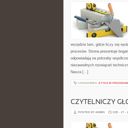
wszędzie tam, gdzie liczy się wy
procesów. Strona prezentuje bogatą
odpowiadają na potrzeby współcze
niezawodnych rozwiązań techniczn
Nasza […]
CATEGORIES:
ETYKA W PROGRAMO
CZYTELNICZY GŁ
POSTED BY ADMIN
CZE - 27 -