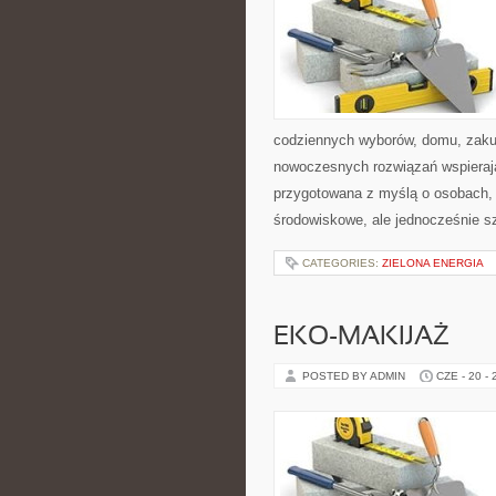
codziennych wyborów, domu, zakupó
nowoczesnych rozwiązań wspierając
przygotowana z myślą o osobach,
środowiskowe, ale jednocześnie s
CATEGORIES:
ZIELONA ENERGIA
EKO-MAKIJAŻ
POSTED BY ADMIN
CZE - 20 -