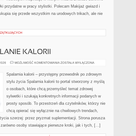
ki przydatne w pracy stylistki. Polecam Makijaż gwiazd i
kupia się przede wszystkim na urodowych trikach, ale nie
CZĄTKUJĄCYCH
LANIE KALORII
TRENINGI
 2026
MOŻLIWOŚĆ KOMENTOWANIA
ZOSTAŁA WYŁĄCZONA
NA
SPALANIE
KALORII
Spalarnia kalorii – przystępny przewodnik po zdrowym
stylu życia Spalarnia kalorii to portal stworzony z myślą
o osobach, które chcą przemyśleć temat zdrowej
sylwetki i szukają konkretnych informacji podanych w
prosty sposób. To przestrzeń dla czytelników, którzy nie
chcą opierać się wyłącznie na chwilowych trendach,
 życia szerzej: przez pryzmat suplementacji. Strona porusza
zarówno osoby stawiające pierwsze kroki, jak i tych, […]