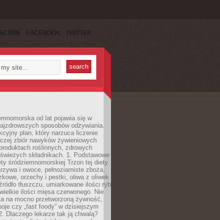
SCRIBE
FACEBOOK
TWITTER
emnomorska od lat pojawia się w
najzdrowszych sposobów odżywiania.
kcyjny plan, który narzuca liczenie
 raczej zbiór nawyków żywieniowych
produktach roślinnych, zdrowych
i świeżych składnikach. 1. Podstawowe
ety śródziemnomorskiej Trzon tej diety
rzywa i owoce, pełnoziarniste zboża,
zkowe, orzechy i pestki, oliwa z oliwek
źródło tłuszczu, umiarkowane ilości ryb
iewielkie ilości mięsa czerwonego. Nie
ca na mocno przetworzoną żywność,
oje czy „fast foody” w dzisiejszym
2. Dlaczego lekarze tak ją chwalą?