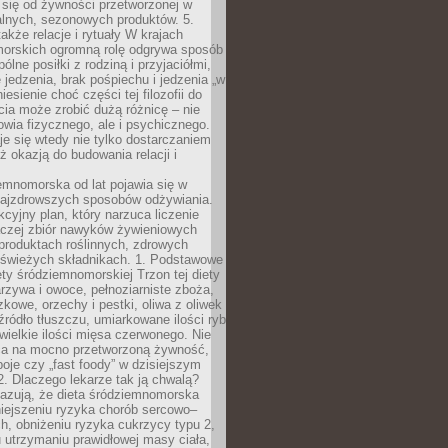
 się od żywności przetworzonej w
alnych, sezonowych produktów. 5.
także relacje i rytuały W krajach
orskich ogromną rolę odgrywa sposób
ólne posiłki z rodziną i przyjaciółmi,
 jedzenia, brak pośpiechu i jedzenia „w
iesienie choć części tej filozofii do
ia może zrobić dużą różnicę – nie
rowia fizycznego, ale i psychicznego.
je się wtedy nie tylko dostarczaniem
też okazją do budowania relacji i
emnomorska od lat pojawia się w
najzdrowszych sposobów odżywiania.
kcyjny plan, który narzuca liczenie
 raczej zbiór nawyków żywieniowych
produktach roślinnych, zdrowych
i świeżych składnikach. 1. Podstawowe
ety śródziemnomorskiej Trzon tej diety
rzywa i owoce, pełnoziarniste zboża,
zkowe, orzechy i pestki, oliwa z oliwek
źródło tłuszczu, umiarkowane ilości ryb
iewielkie ilości mięsa czerwonego. Nie
ca na mocno przetworzoną żywność,
oje czy „fast foody” w dzisiejszym
2. Dlaczego lekarze tak ją chwalą?
azują, że dieta śródziemnomorska
iejszeniu ryzyka chorób sercowo–
, obniżeniu ryzyka cukrzycy typu 2,
 utrzymaniu prawidłowej masy ciała,