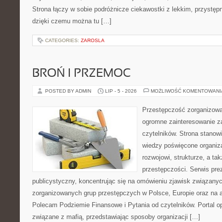
Strona łączy w sobie podróżnicze ciekawostki z lekkim, przyst
dzięki czemu można tu […]
CATEGORIES:
ZAROSLA
BROŃ I PRZEMOC
POSTED BY ADMIN
LIP - 5 - 2026
MOŻLIWOŚĆ KOMENTOWAN
Przestępczość zorganizowan
ogromne zainteresowanie za
czytelników. Strona stano
wiedzy poświęcone organiz
rozwojowi, strukturze, a t
przestępczości. Serwis pre
publicystyczny, koncentrując się na omówieniu zjawisk związanyc
zorganizowanych grup przestępczych w Polsce, Europie oraz na 
Polecam Podziemie Finansowe i Pytania od czytelników. Portal op
związane z mafią, przedstawiając sposoby organizacji […]