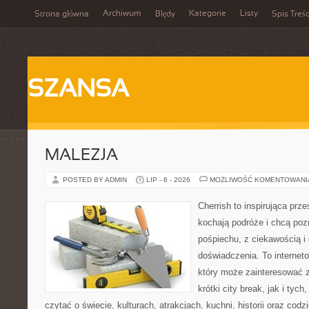
Archiwum
Kategorie
Listy
Strona główna
Błędy
Spis Treśc
SZANSA
MALEZJA
POSTED BY ADMIN
LIP - 6 - 2026
MOŻLIWOŚĆ KOMENTOWAN
Cherrish to inspirująca prze
kochają podróże i chcą poz
pośpiechu, z ciekawością i
doświadczenia. To internet
który może zainteresować 
krótki city break, jak i tych
czytać o świecie, kulturach, atrakcjach, kuchni, historii oraz cod