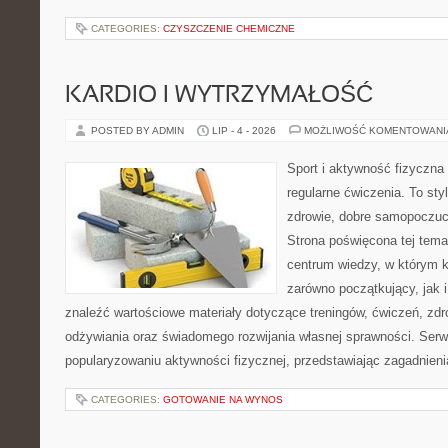
CATEGORIES:
CZYSZCZENIE CHEMICZNE
KARDIO I WYTRZYMAŁOŚĆ
POSTED BY ADMIN
LIP - 4 - 2026
MOŻLIWOŚĆ KOMENTOWAN
Sport i aktywność fizyczna 
regularne ćwiczenia. To sty
zdrowie, dobre samopoczuci
Strona poświęcona tej tem
centrum wiedzy, w którym k
zarówno początkujący, jak
znaleźć wartościowe materiały dotyczące treningów, ćwiczeń, zdr
odżywiania oraz świadomego rozwijania własnej sprawności. Serwi
popularyzowaniu aktywności fizycznej, przedstawiając zagadnien
CATEGORIES:
GOTOWANIE NA WYNOS