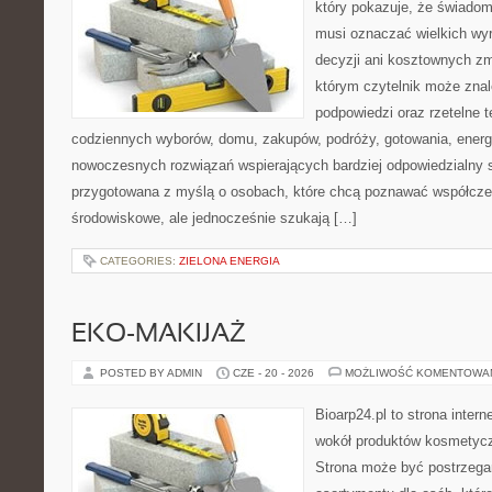
który pokazuje, że świadom
musi oznaczać wielkich wy
decyzji ani kosztownych zm
którym czytelnik może znal
podpowiedzi oraz rzetelne 
codziennych wyborów, domu, zakupów, podróży, gotowania, energii
nowoczesnych rozwiązań wspierających bardziej odpowiedzialny st
przygotowana z myślą o osobach, które chcą poznawać współcz
środowiskowe, ale jednocześnie szukają […]
CATEGORIES:
ZIELONA ENERGIA
EKO-MAKIJAŻ
POSTED BY ADMIN
CZE - 20 - 2026
MOŻLIWOŚĆ KOMENTOWA
Bioarp24.pl to strona intern
wokół produktów kosmetycz
Strona może być postrzegan