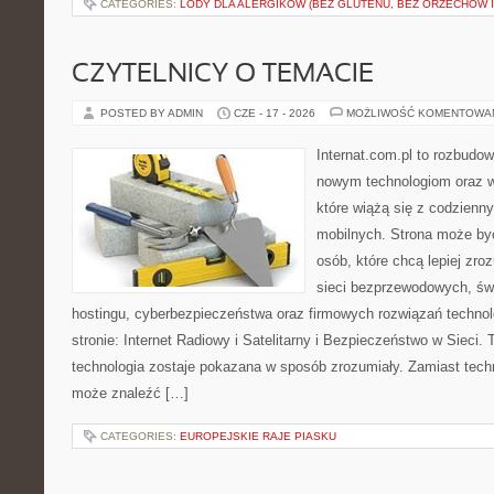
CATEGORIES:
LODY DLA ALERGIKÓW (BEZ GLUTENU, BEZ ORZECHÓW I
CZYTELNICY O TEMACIE
POSTED BY ADMIN
CZE - 17 - 2026
MOŻLIWOŚĆ KOMENTOWA
Internat.com.pl to rozbudo
nowym technologiom oraz 
które wiążą się z codzienn
mobilnych. Strona może b
osób, które chcą lepiej zro
sieci bezprzewodowych, św
hostingu, cyberbezpieczeństwa oraz firmowych rozwiązań techno
stronie: Internet Radiowy i Satelitarny i Bezpieczeństwo w Sieci. 
technologia zostaje pokazana w sposób zrozumiały. Zamiast tech
może znaleźć […]
CATEGORIES:
EUROPEJSKIE RAJE PIASKU