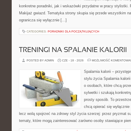
konkretne poradniki, jak i wskazówki przydatne w pracy stylistki.
Makijaż gwiazd. Tematyka strony skupia się przede wszystkim na 
ogranicza się wyłącznie […]
CATEGORIES:
PORADNIKI DLA POCZĄTKUJĄCYCH
TRENINGI NA SPALANIE KALORII
POSTED BY ADMIN
CZE - 18 - 2026
MOŻLIWOŚĆ KOMENTOWA
Spalarnia kalorii – przyst
stylu życia Spalarnia kalori
o osobach, które chcą prz
sylwetki i szukają konkret
prosty sposób. To przestrze
chcą opierać się wyłącznie
lecz wolą spojrzeć na zdrowy styl życia szerzej: przez pryzmat s
tematy, które mogą zainteresować zarówno osoby stawiające pierws