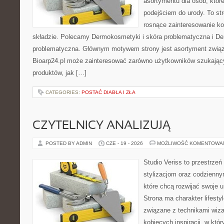
asortymentu dla osób, które
podejściem do urody. To str
rosnące zainteresowanie k
składzie. Polecamy Dermokosmetyki i skóra problematyczna i De
problematyczna. Głównym motywem strony jest asortyment związa
Bioarp24.pl może zainteresować zarówno użytkowników szukają
produktów, jak […]
CATEGORIES:
POSTAĆ DIABŁA I ZŁA
CZYTELNICY ANALIZUJĄ
POSTED BY ADMIN
CZE - 19 - 2026
MOŻLIWOŚĆ KOMENTOWA
Studio Veriss to przestrzeń
stylizacjom oraz codzienny
które chcą rozwijać swoje 
Strona ma charakter lifesty
związane z technikami wiza
kobiecych inspiracji, w kt