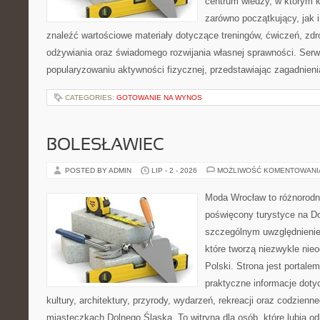
centrum wiedzy, w którym k
zarówno początkujący, jak
znaleźć wartościowe materiały dotyczące treningów, ćwiczeń, zdr
odżywiania oraz świadomego rozwijania własnej sprawności. Serwi
popularyzowaniu aktywności fizycznej, przedstawiając zagadnien
CATEGORIES:
GOTOWANIE NA WYNOS
BOLESŁAWIEC
POSTED BY ADMIN
LIP - 2 - 2026
MOŻLIWOŚĆ KOMENTOWAN
Moda Wrocław to różnorodn
poświęcony turystyce na D
szczególnym uwzględnienie
które tworzą niezwykle nie
Polski. Strona jest portal
praktyczne informacje dotyc
kultury, architektury, przyrody, wydarzeń, rekreacji oraz codzienn
miasteczkach Dolnego Śląska. To witryna dla osób, które lubią odk