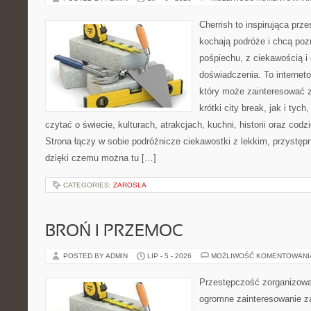
Cherrish to inspirująca prze
kochają podróże i chcą poz
pośpiechu, z ciekawością i
doświadczenia. To internet
który może zainteresować 
krótki city break, jak i tych
czytać o świecie, kulturach, atrakcjach, kuchni, historii oraz cod
Strona łączy w sobie podróżnicze ciekawostki z lekkim, przyst
dzięki czemu można tu […]
CATEGORIES:
ZAROSLA
BROŃ I PRZEMOC
POSTED BY ADMIN
LIP - 5 - 2026
MOŻLIWOŚĆ KOMENTOWAN
Przestępczość zorganizowan
ogromne zainteresowanie za