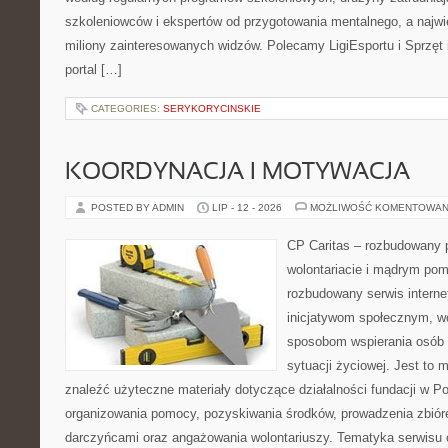
szkoleniowców i ekspertów od przygotowania mentalnego, a najwię
miliony zainteresowanych widzów. Polecamy LigiEsportu i Sprzęt i
portal […]
CATEGORIES:
SERYKORYCINSKIE
KOORDYNACJA I MOTYWACJA
POSTED BY ADMIN
LIP - 12 - 2026
MOŻLIWOŚĆ KOMENTOWAN
CP Caritas – rozbudowany p
wolontariacie i mądrym pom
rozbudowany serwis intern
inicjatywom społecznym, wo
sposobom wspierania osób z
sytuacji życiowej. Jest to
znaleźć użyteczne materiały dotyczące działalności fundacji w Po
organizowania pomocy, pozyskiwania środków, prowadzenia zbiór
darczyńcami oraz angażowania wolontariuszy. Tematyka serwisu 