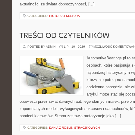
aktualności ze świata dobroczynności, […]
CATEGORIES:
HISTORIA I KULTURA
TREŚCI OD CZYTELNIKÓW
POSTED BY ADMIN
LIP - 10 - 2026
MOŻLIWOŚĆ KOMENTOWAN
AutomotiveBearings.pl to s
osobach, które pasjonują si
najbardziej historycznym wy
którzy nie patrzą na samoc
codzienne narzędzie, ale w
artykuł może stać się pocz
opowieści przez świat dawnych aut, legendarnych marek, przełom
zapomnianych modeli, wyścigowych sukcesów i samochodów, które
pamięci kierowców. Strona zestawia motoryzację jako […]
CATEGORIES:
DANIA Z ROŚLIN STRĄCZKOWYCH