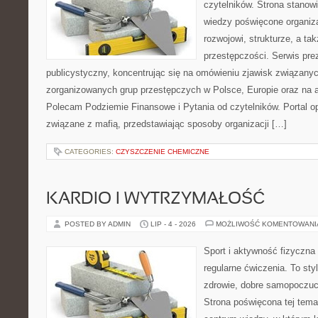
czytelników. Strona stano
wiedzy poświęcone organiz
rozwojowi, strukturze, a t
przestępczości. Serwis pre
publicystyczny, koncentrując się na omówieniu zjawisk związanyc
zorganizowanych grup przestępczych w Polsce, Europie oraz na 
Polecam Podziemie Finansowe i Pytania od czytelników. Portal op
związane z mafią, przedstawiając sposoby organizacji […]
CATEGORIES:
CZYSZCZENIE CHEMICZNE
KARDIO I WYTRZYMAŁOŚĆ
POSTED BY ADMIN
LIP - 4 - 2026
MOŻLIWOŚĆ KOMENTOWAN
Sport i aktywność fizyczna 
regularne ćwiczenia. To sty
zdrowie, dobre samopoczuci
Strona poświęcona tej tem