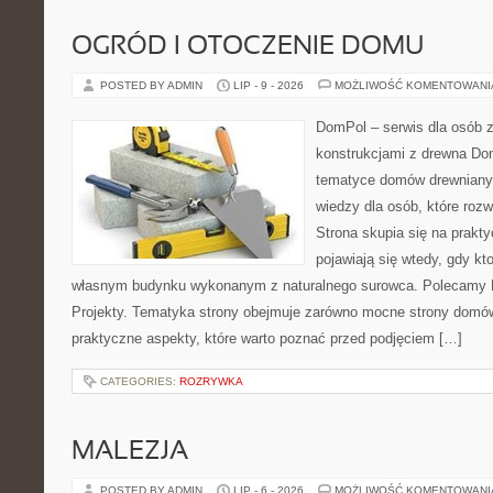
OGRÓD I OTOCZENIE DOMU
POSTED BY ADMIN
LIP - 9 - 2026
MOŻLIWOŚĆ KOMENTOWAN
DomPol – serwis dla osób 
konstrukcjami z drewna Do
tematyce domów drewnianyc
wiedzy dla osób, które roz
Strona skupia się na prakt
pojawiają się wtedy, gdy k
własnym budynku wykonanym z naturalnego surowca. Polecamy Do
Projekty. Tematyka strony obejmuje zarówno mocne strony domów
praktyczne aspekty, które warto poznać przed podjęciem […]
CATEGORIES:
ROZRYWKA
MALEZJA
POSTED BY ADMIN
LIP - 6 - 2026
MOŻLIWOŚĆ KOMENTOWAN