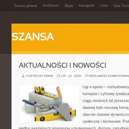
Archiwum
Kategorie
Listy
Strona główna
Błędy
Spis Treśc
SZANSA
AKTUALNOŚCI I NOWOŚCI
POSTED BY ADMIN
LIP - 13 - 2026
MOŻLIWOŚĆ KOMENTOWAN
Ligi e-sportu – rozbudowany
turniejów i cyfrowej rywaliz
ciągu ostatnich lat przesz
dawniej było niszową formą
obecnie stanowi dynamiczni
społeczne i biznesowe. Prof
według regularnych programów szkoleniowych, drużyny zatrudnia