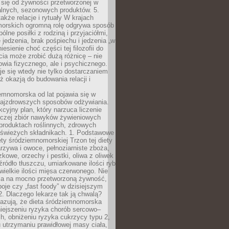
 się od żywności przetworzonej w
alnych, sezonowych produktów. 5.
także relacje i rytuały W krajach
orskich ogromną rolę odgrywa sposób
ólne posiłki z rodziną i przyjaciółmi,
 jedzenia, brak pośpiechu i jedzenia „w
iesienie choć części tej filozofii do
ia może zrobić dużą różnicę – nie
rowia fizycznego, ale i psychicznego.
je się wtedy nie tylko dostarczaniem
też okazją do budowania relacji i
emnomorska od lat pojawia się w
najzdrowszych sposobów odżywiania.
kcyjny plan, który narzuca liczenie
 raczej zbiór nawyków żywieniowych
produktach roślinnych, zdrowych
i świeżych składnikach. 1. Podstawowe
ety śródziemnomorskiej Trzon tej diety
rzywa i owoce, pełnoziarniste zboża,
zkowe, orzechy i pestki, oliwa z oliwek
źródło tłuszczu, umiarkowane ilości ryb
iewielkie ilości mięsa czerwonego. Nie
ca na mocno przetworzoną żywność,
oje czy „fast foody” w dzisiejszym
2. Dlaczego lekarze tak ją chwalą?
azują, że dieta śródziemnomorska
iejszeniu ryzyka chorób sercowo–
, obniżeniu ryzyka cukrzycy typu 2,
 utrzymaniu prawidłowej masy ciała,