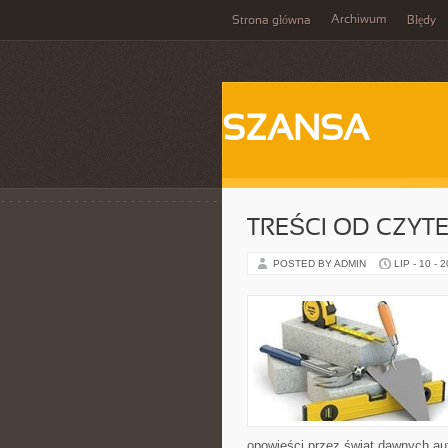
Archiwum
Strona główna
Błędy
SZANSA
TREŚCI OD CZYT
POSTED BY ADMIN
LIP - 10 - 
opowieści przez świat dawnych au