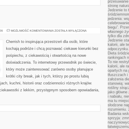
przesuwanie
stronę natur
Jedzenie to 
śródziemnom
jedzenia: wsp
celebrowanie
biegu”. Przen
MALEZJA
026
MOŻLIWOŚĆ KOMENTOWANIA
ZOSTAŁA WYŁĄCZONA
własnego życ
tylko dla zd
Jedzenie sta
Cherrish to inspirująca przestrzeń dla osób, które
kalorii, ale 
kochają podróże i chcą poznawać ciekawe kierunki bez
odpoczynku.
Dieta śródzi
pośpiechu, z ciekawością i otwartością na nowe
rankingach 
To nie restry
doświadczenia. To internetowy przewodnik po świecie,
kalorii, ale
który może zainteresować zarówno osoby planujące
opartych na 
tłuszczach 
krótki city break, jak i tych, którzy po prostu lubią
założenia di
jach, kuchni, historii oraz codzienności różnych krajów.
stanowią: wa
rośliny strąc
 ciekawostki z lekkim, przystępnym sposobem opowiadania,
jako główne 
i nabiału, n
ma tu miejs
słodzone nap
rozumieniu. 
Badania wsk
sprzyja: zmn
naczyniowych
łatwiejszemu