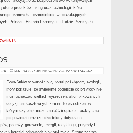
dajność, precyzja oraz bezpieczeństwo wykonywanych
 ofertę produktów, usług oraz technologii, które
snego przemysłu i przedsiębiorstw poszukujących
ych. Polecam Historia Przemysłu i Ludzie Przemysłu.
WANIU I AI
OS
CZYTELNICZY
 2026
MOŻLIWOŚĆ KOMENTOWANIA
ZOSTAŁA WYŁĄCZONA
GŁOS
Ekos-Sułów to wartościowy portal poświęcony ekologii,
który pokazuje, że świadome podejście do przyrody nie
musi oznaczać wielkich wyrzeczeń, skomplikowanych
decyzji ani kosztownych zmian. To przestrzeń, w
którym czytelnik może znaleźć inspiracje, praktyczne
podpowiedzi oraz rzetelne teksty dotyczące
w, podróży, gotowania, energii, recyklingu, przyrody i
ych bardziej odpowiedzialny styl życia. Strona została