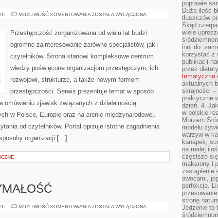
poprawie sam
Duża ilość b
BROŃ
026
MOŻLIWOŚĆ KOMENTOWANIA
ZOSTAŁA WYŁĄCZONA
tłuszczów pr
I
Skąd czerpać
PRZEMOC
wiele uprosz
Przestępczość zorganizowana od wielu lat budzi
śródziemnomo
ogromne zainteresowanie zarówno specjalistów, jak i
inni do „same
korzystać z 
czytelników. Strona stanowi kompleksowe centrum
publikacji n
wiedzy poświęcone organizacjom przestępczym, ich
przez diete
tematyczna
rozwojowi, strukturze, a także nowym formom
aktualnych b
skrajności –
przestępczości. Serwis prezentuje temat w sposób
praktyczne w
na omówieniu zjawisk związanych z działalnością
dzień. 4. J
w polskie re
ch w Polsce, Europie oraz na arenie międzynarodowej.
Morzem Śród
ania od czytelników. Portal opisuje istotne zagadnienia
modelu żywie
warzyw w ka
sposoby organizacji […]
kanapek, su
na małej ilo
częstsze się
ICZNE
makarony i p
zastąpienie 
owocami, jog
perfekcję. L
ZYMAŁOŚĆ
przesuwanie
stronę natur
KARDIO
026
MOŻLIWOŚĆ KOMENTOWANIA
ZOSTAŁA WYŁĄCZONA
Jedzenie to 
I
śródziemnom
WYTRZYMAŁOŚĆ