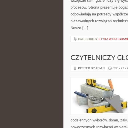
wszędzie tam, gdzie liczy się wy
procesów. Strona prezentuje bogatą
odpowiadają na potrzeby współcze
niezawodnych rozwiązań techniczn
Nasza […]
CATEGORIES:
ETYKA W PROGRAMO
CZYTELNICZY GŁ
POSTED BY ADMIN
CZE - 27 -
codziennych wyborów, domu, zakupó
nowoczesnych rozwiązań wspierając