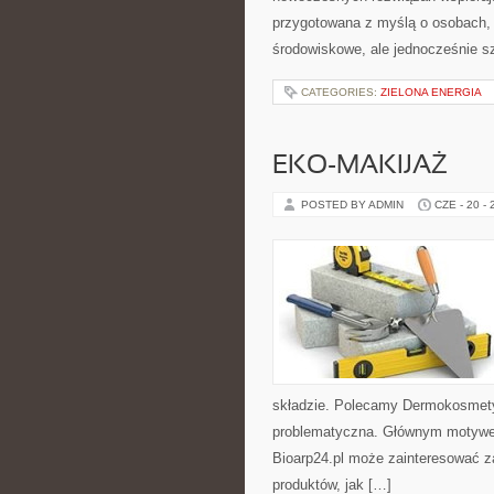
przygotowana z myślą o osobach,
środowiskowe, ale jednocześnie s
CATEGORIES:
ZIELONA ENERGIA
EKO-MAKIJAŻ
POSTED BY ADMIN
CZE - 20 -
składzie. Polecamy Dermokosmetyk
problematyczna. Głównym motywem 
Bioarp24.pl może zainteresować 
produktów, jak […]