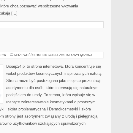
 które chcą poznawać współczesne wyzwania
zukają […]
EKO-
 2026
MOŻLIWOŚĆ KOMENTOWANIA
ZOSTAŁA WYŁĄCZONA
MAKIJAŻ
Bioarp24.pl to strona internetowa, która koncentruje się
wokół produktów kosmetycznych inspirowanych naturą.
Strona może być postrzegana jako miejsce prezentacji
asortymentu dla osób, które interesują się naturalnym
podejściem do urody. To strona, która wpisuje się w
rosnące zainteresowanie kosmetykami o prostszym
i i skóra problematyczna i Dermokosmetyki i skóra
strony jest asortyment związany z urodą i pielęgnacją.
zarówno użytkowników szukających sprawdzonych