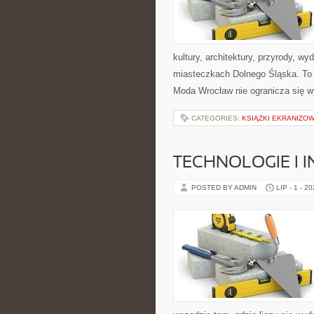
kultury, architektury, przyrody, w
miasteczkach Dolnego Śląska. To wi
Moda Wrocław nie ogranicza się wy
CATEGORIES:
KSIĄŻKI EKRANIZO
TECHNOLOGIE I 
POSTED BY ADMIN
LIP - 1 - 2