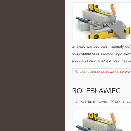
znaleźć wartościowe materiały dot
odżywiania oraz świadomego rozwij
popularyzowaniu aktywności fizyc
CATEGORIES:
GOTOWANIE NA WY
BOLESŁAWIEC
POSTED BY ADMIN
LIP - 2 - 2