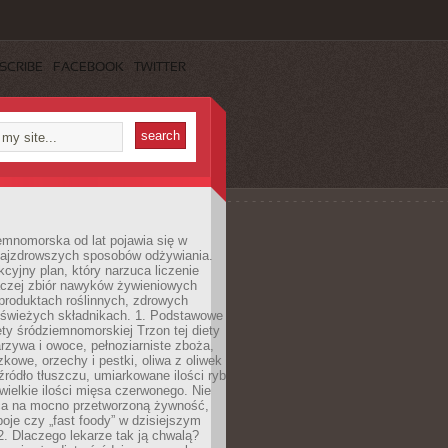
SCRIBE
FACEBOOK
TWITTER
emnomorska od lat pojawia się w
najzdrowszych sposobów odżywiania.
kcyjny plan, który narzuca liczenie
 raczej zbiór nawyków żywieniowych
produktach roślinnych, zdrowych
i świeżych składnikach. 1. Podstawowe
ety śródziemnomorskiej Trzon tej diety
rzywa i owoce, pełnoziarniste zboża,
zkowe, orzechy i pestki, oliwa z oliwek
źródło tłuszczu, umiarkowane ilości ryb
iewielkie ilości mięsa czerwonego. Nie
ca na mocno przetworzoną żywność,
oje czy „fast foody” w dzisiejszym
2. Dlaczego lekarze tak ją chwalą?