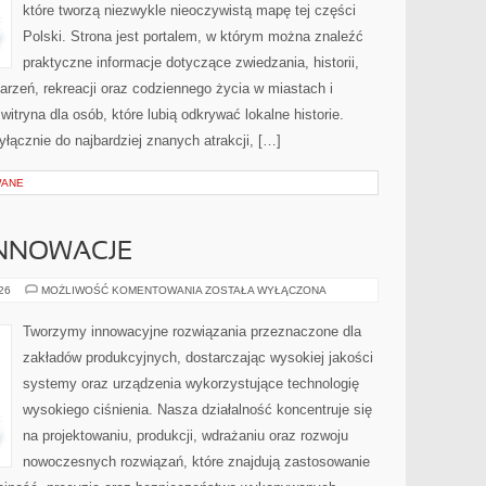
które tworzą niezwykle nieoczywistą mapę tej części
Polski. Strona jest portalem, w którym można znaleźć
praktyczne informacje dotyczące zwiedzania, historii,
ydarzeń, rekreacji oraz codziennego życia w miastach i
tryna dla osób, które lubią odkrywać lokalne historie.
łącznie do najbardziej znanych atrakcji, […]
WANE
INNOWACJE
TECHNOLOGIE
026
MOŻLIWOŚĆ KOMENTOWANIA
ZOSTAŁA WYŁĄCZONA
I
INNOWACJE
Tworzymy innowacyjne rozwiązania przeznaczone dla
zakładów produkcyjnych, dostarczając wysokiej jakości
systemy oraz urządzenia wykorzystujące technologię
wysokiego ciśnienia. Nasza działalność koncentruje się
na projektowaniu, produkcji, wdrażaniu oraz rozwoju
nowoczesnych rozwiązań, które znajdują zastosowanie