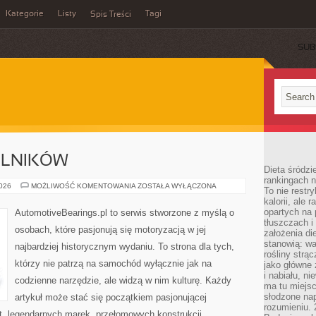
Kategorie
Listy
Tagi
Spis Treści
SUB
ELNIKÓW
Dieta śródzi
rankingach 
TREŚCI
2026
MOŻLIWOŚĆ KOMENTOWANIA
ZOSTAŁA WYŁĄCZONA
To nie restry
OD
kalorii, ale
CZYTELNIKÓW
opartych na 
AutomotiveBearings.pl to serwis stworzone z myślą o
tłuszczach 
osobach, które pasjonują się motoryzacją w jej
założenia di
stanowią: wa
najbardziej historycznym wydaniu. To strona dla tych,
rośliny strąc
którzy nie patrzą na samochód wyłącznie jak na
jako główne 
i nabiału, n
codzienne narzędzie, ale widzą w nim kulturę. Każdy
ma tu miejs
słodzone nap
artykuł może stać się początkiem pasjonującej
rozumieniu. 
t, legendarnych marek, przełomowych konstrukcji,