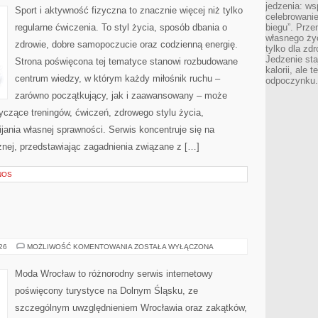
jedzenia: wsp
Sport i aktywność fizyczna to znacznie więcej niż tylko
celebrowanie
regularne ćwiczenia. To styl życia, sposób dbania o
biegu”. Przen
własnego życ
zdrowie, dobre samopoczucie oraz codzienną energię.
tylko dla zd
Jedzenie sta
Strona poświęcona tej tematyce stanowi rozbudowane
kalorii, ale 
centrum wiedzy, w którym każdy miłośnik ruchu –
odpoczynku.
zarówno początkujący, jak i zaawansowany – może
yczące treningów, ćwiczeń, zdrowego stylu życia,
ania własnej sprawności. Serwis koncentruje się na
znej, przedstawiając zagadnienia związane z […]
NOS
BOLESŁAWIEC
026
MOŻLIWOŚĆ KOMENTOWANIA
ZOSTAŁA WYŁĄCZONA
Moda Wrocław to różnorodny serwis internetowy
poświęcony turystyce na Dolnym Śląsku, ze
szczególnym uwzględnieniem Wrocławia oraz zakątków,