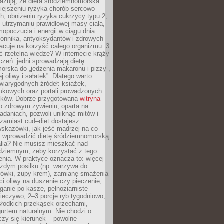
azują, że dieta śródziemnomorska
iejszeniu ryzyka chorób sercowo–
, obniżeniu ryzyka cukrzycy typu 2,
 utrzymaniu prawidłowej masy ciała,
opoczucia i energii w ciągu dnia.
łonnika, antyoksydantów i zdrowych
acuje na korzyść całego organizmu. 3.
 rzetelną wiedzę? W internecie krąży
czeń: jedni sprowadzają dietę
rską do „jedzenia makaronu i pizzy”,
j oliwy i sałatek”. Dlatego warto
wiarygodnych źródeł: książek,
aukowych oraz portali prowadzonych
tyków. Dobrze przygotowana
witryna
o zdrowym żywieniu, oparta na
adaniach, pozwoli uniknąć mitów i
 zamiast cud–diet dostajesz
skazówki, jak jeść mądrzej na co
ak wprowadzić dietę śródziemnomorską
alia? Nie musisz mieszkać nad
ziemnym, żeby korzystać z tego
nia. W praktyce oznacza to: więcej
żdym posiłku (np. warzywa do
rówki, zupy krem), zamianę smażenia
ści oliwy na duszenie czy pieczenie,
ganie po kasze, pełnoziarniste
ieczywo, 2–3 porcje ryb tygodniowo,
słodkich przekąsek orzechami,
urtem naturalnym. Nie chodzi o
iczy się kierunek – powolne