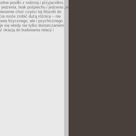
ólne posiłki z rodziną i przyjaciółmi,
 jedzenia, brak pośpiechu i jedzenia „w
iesienie choć części tej filozofii do
ia może zrobić dużą różnicę – nie
rowia fizycznego, ale i psychicznego.
je się wtedy nie tylko dostarczaniem
też okazją do budowania relacji i