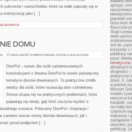
Badania wsk
sprzyja: zmn
 sukcesów i samochodów, które na stałe zapisały się w
naczyniowych
ia motoryzację jako […]
łatwiejszemu
poprawie sam
Duża ilość b
TRĄCZKOWYCH
tłuszczów pr
Skąd czerpać
wiele uprosz
śródziemnomo
ENIE DOMU
inni do „same
korzystać z 
publikacji n
OGRÓD
026
MOŻLIWOŚĆ KOMENTOWANIA
ZOSTAŁA WYŁĄCZONA
przez diete
I
OTOCZENIE
tematyczna
DOMU
DomPol – serwis dla osób zainteresowanych
aktualnych b
skrajności –
konstrukcjami z drewna DomPol to serwis poświęcony
praktyczne w
tematyce domów drewnianych. To praktyczne źródło
dzień. 4. J
w polskie re
wiedzy dla osób, które rozważają dom szkieletowy.
Morzem Śród
modelu żywie
Strona skupia się na praktycznych problemach, które
warzyw w ka
pojawiają się wtedy, gdy ktoś zaczyna myśleć o
kanapek, su
na małej ilo
uralnego surowca. Polecamy DomPol i Inspiracje i
częstsze się
je zarówno mocne strony domów drewnianych, jak i
makarony i p
zastąpienie 
poznać przed podjęciem […]
owocami, jog
perfekcję. L