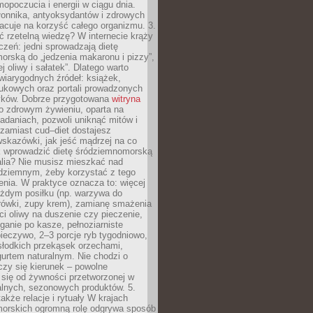
opoczucia i energii w ciągu dnia.
łonnika, antyoksydantów i zdrowych
acuje na korzyść całego organizmu. 3.
 rzetelną wiedzę? W internecie krąży
czeń: jedni sprowadzają dietę
rską do „jedzenia makaronu i pizzy”,
j oliwy i sałatek”. Dlatego warto
wiarygodnych źródeł: książek,
aukowych oraz portali prowadzonych
tyków. Dobrze przygotowana
witryna
o zdrowym żywieniu, oparta na
adaniach, pozwoli uniknąć mitów i
 zamiast cud–diet dostajesz
skazówki, jak jeść mądrzej na co
ak wprowadzić dietę śródziemnomorską
alia? Nie musisz mieszkać nad
ziemnym, żeby korzystać z tego
nia. W praktyce oznacza to: więcej
żdym posiłku (np. warzywa do
rówki, zupy krem), zamianę smażenia
ści oliwy na duszenie czy pieczenie,
ganie po kasze, pełnoziarniste
ieczywo, 2–3 porcje ryb tygodniowo,
słodkich przekąsek orzechami,
urtem naturalnym. Nie chodzi o
iczy się kierunek – powolne
 się od żywności przetworzonej w
alnych, sezonowych produktów. 5.
także relacje i rytuały W krajach
orskich ogromną rolę odgrywa sposób