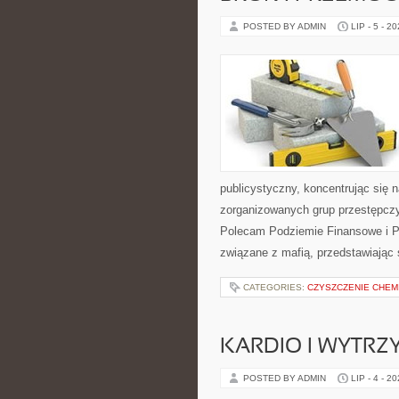
POSTED BY ADMIN
LIP - 5 - 2
publicystyczny, koncentrując się 
zorganizowanych grup przestępczy
Polecam Podziemie Finansowe i Pyt
związane z mafią, przedstawiając 
CATEGORIES:
CZYSZCZENIE CHEM
KARDIO I WYTR
POSTED BY ADMIN
LIP - 4 - 2