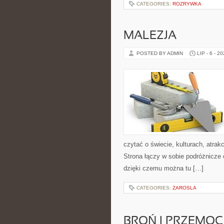
CATEGORIES:
ROZRYWKA
MALEZJA
POSTED BY ADMIN
LIP - 6 - 2
czytać o świecie, kulturach, atrakc
Strona łączy w sobie podróżnicze
dzięki czemu można tu […]
CATEGORIES:
ZAROSLA
BROŃ I PRZEMOC