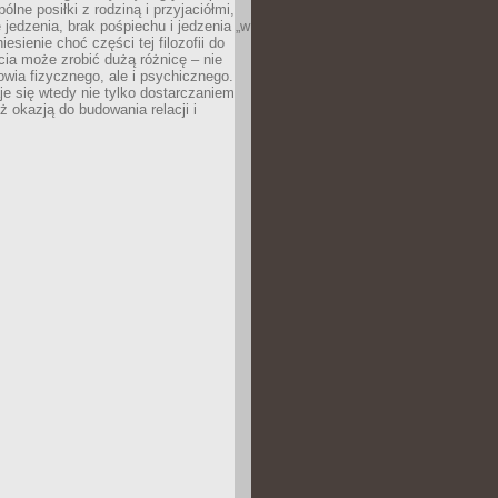
ólne posiłki z rodziną i przyjaciółmi,
 jedzenia, brak pośpiechu i jedzenia „w
iesienie choć części tej filozofii do
ia może zrobić dużą różnicę – nie
rowia fizycznego, ale i psychicznego.
je się wtedy nie tylko dostarczaniem
też okazją do budowania relacji i