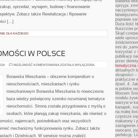
Badania wsk
sprzyja: zmn
 zakup, sprzedaż, wynajem, budowę i finansowanie
naczyniowych
spektyw. Zobacz także Rewitalizacja i flipowanie
łatwiejszemu
poprawie sam
ości […]
Duża ilość b
tłuszczów pr
Skąd czerpać
NIE DLA KAŻDEGO
wiele uprosz
śródziemnomo
inni do „same
korzystać z 
OMOŚCI W POLSCE
publikacji n
przez diete
RYNEK
2026
MOŻLIWOŚĆ KOMENTOWANIA
ZOSTAŁA WYŁĄCZONA
tematyczna
NIERUCHOMOŚCI
aktualnych b
W
skrajności –
POLSCE
Borawska Mieszkania – obszerne kompendium o
praktyczne w
nieruchomościach, mieszkaniach i rynku
dzień. 4. J
w polskie re
mieszkaniowym Borawska Mieszkania to nowoczesna
Morzem Śród
modelu żywie
baza wiedzy poświęcony szeroko rozumianej tematyce
warzyw w ka
nieruchomości. Strona została przygotowana z myślą o
kanapek, su
na małej ilo
osobach, które planują zakup mieszkania, ale również o
częstsze się
chomości, najemcach, pośrednikach oraz wszystkich
makarony i p
zastąpienie 
zumieć mechanizmy funkcjonowania rynku. Zobacz także
owocami, jog
perfekcję. L
astach i Dzielnicach. W serwisie można znaleźć