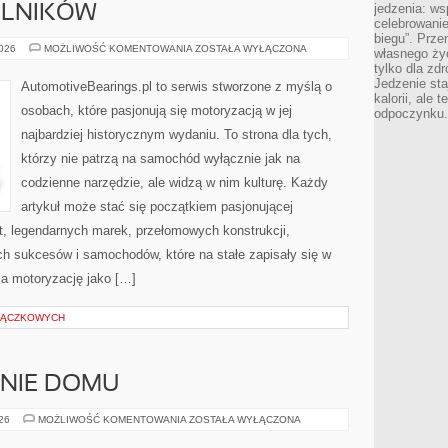
jedzenia: wsp
ELNIKÓW
celebrowanie
biegu”. Przen
TREŚCI
2026
MOŻLIWOŚĆ KOMENTOWANIA
ZOSTAŁA WYŁĄCZONA
własnego życ
OD
tylko dla zd
CZYTELNIKÓW
Jedzenie sta
AutomotiveBearings.pl to serwis stworzone z myślą o
kalorii, ale 
osobach, które pasjonują się motoryzacją w jej
odpoczynku.
najbardziej historycznym wydaniu. To strona dla tych,
którzy nie patrzą na samochód wyłącznie jak na
codzienne narzędzie, ale widzą w nim kulturę. Każdy
artykuł może stać się początkiem pasjonującej
t, legendarnych marek, przełomowych konstrukcji,
 sukcesów i samochodów, które na stałe zapisały się w
ia motoryzację jako […]
TRĄCZKOWYCH
ENIE DOMU
OGRÓD
026
MOŻLIWOŚĆ KOMENTOWANIA
ZOSTAŁA WYŁĄCZONA
I
OTOCZENIE