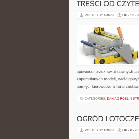
TREŚCI OD CZYT
POSTED BY ADMIN
LIP - 10 - 
opowieści przez świat dawnych au
zapomnianych modeli, wyścigowych
pamięci kierowców. Strona zestaw
CATEGORIES:
DANIA Z ROŚLIN S
OGRÓD I OTOCZ
POSTED BY ADMIN
LIP - 9 - 2