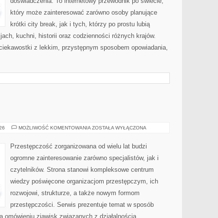
doświadczenia. To internetowy przewodnik po świecie,
który może zainteresować zarówno osoby planujące
krótki city break, jak i tych, którzy po prostu lubią
jach, kuchni, historii oraz codzienności różnych krajów.
 ciekawostki z lekkim, przystępnym sposobem opowiadania,
BROŃ
026
MOŻLIWOŚĆ KOMENTOWANIA
ZOSTAŁA WYŁĄCZONA
I
PRZEMOC
Przestępczość zorganizowana od wielu lat budzi
ogromne zainteresowanie zarówno specjalistów, jak i
czytelników. Strona stanowi kompleksowe centrum
wiedzy poświęcone organizacjom przestępczym, ich
rozwojowi, strukturze, a także nowym formom
przestępczości. Serwis prezentuje temat w sposób
na omówieniu zjawisk związanych z działalnością