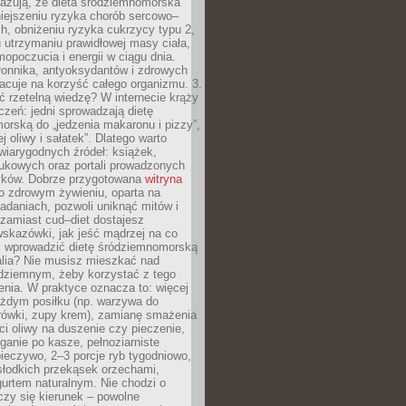
azują, że dieta śródziemnomorska
iejszeniu ryzyka chorób sercowo–
, obniżeniu ryzyka cukrzycy typu 2,
 utrzymaniu prawidłowej masy ciała,
opoczucia i energii w ciągu dnia.
łonnika, antyoksydantów i zdrowych
acuje na korzyść całego organizmu. 3.
 rzetelną wiedzę? W internecie krąży
czeń: jedni sprowadzają dietę
rską do „jedzenia makaronu i pizzy”,
j oliwy i sałatek”. Dlatego warto
wiarygodnych źródeł: książek,
aukowych oraz portali prowadzonych
tyków. Dobrze przygotowana
witryna
o zdrowym żywieniu, oparta na
adaniach, pozwoli uniknąć mitów i
 zamiast cud–diet dostajesz
skazówki, jak jeść mądrzej na co
ak wprowadzić dietę śródziemnomorską
alia? Nie musisz mieszkać nad
ziemnym, żeby korzystać z tego
nia. W praktyce oznacza to: więcej
żdym posiłku (np. warzywa do
rówki, zupy krem), zamianę smażenia
ści oliwy na duszenie czy pieczenie,
ganie po kasze, pełnoziarniste
ieczywo, 2–3 porcje ryb tygodniowo,
słodkich przekąsek orzechami,
urtem naturalnym. Nie chodzi o
iczy się kierunek – powolne