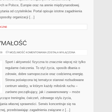
ch w Polsce, Europie oraz na arenie międzynarodowej.
ania od czytelników. Portal opisuje istotne zagadnienia
sposoby organizacji […]
ICZNE
ZYMAŁOŚĆ
KARDIO
026
MOŻLIWOŚĆ KOMENTOWANIA
ZOSTAŁA WYŁĄCZONA
I
WYTRZYMAŁOŚĆ
Sport i aktywność fizyczna to znacznie więcej niż tylko
regularne ćwiczenia. To styl życia, sposób dbania o
zdrowie, dobre samopoczucie oraz codzienną energię.
Strona poświęcona tej tematyce stanowi rozbudowane
centrum wiedzy, w którym każdy miłośnik ruchu –
zarówno początkujący, jak i zaawansowany – może
yczące treningów, ćwiczeń, zdrowego stylu życia,
ania własnej sprawności. Serwis koncentruje się na
znej, przedstawiając zagadnienia związane z […]