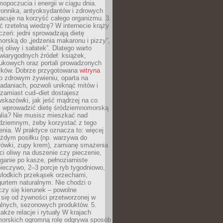
opoczucia i energii w ciągu dnia.
łonnika, antyoksydantów i zdrowych
acuje na korzyść całego organizmu. 3.
 rzetelną wiedzę? W internecie krąży
czeń: jedni sprowadzają dietę
rską do „jedzenia makaronu i pizzy”,
j oliwy i sałatek”. Dlatego warto
wiarygodnych źródeł: książek,
aukowych oraz portali prowadzonych
tyków. Dobrze przygotowana
witryna
o zdrowym żywieniu, oparta na
adaniach, pozwoli uniknąć mitów i
 zamiast cud–diet dostajesz
skazówki, jak jeść mądrzej na co
ak wprowadzić dietę śródziemnomorską
alia? Nie musisz mieszkać nad
ziemnym, żeby korzystać z tego
nia. W praktyce oznacza to: więcej
żdym posiłku (np. warzywa do
rówki, zupy krem), zamianę smażenia
ści oliwy na duszenie czy pieczenie,
ganie po kasze, pełnoziarniste
ieczywo, 2–3 porcje ryb tygodniowo,
słodkich przekąsek orzechami,
urtem naturalnym. Nie chodzi o
iczy się kierunek – powolne
 się od żywności przetworzonej w
alnych, sezonowych produktów. 5.
także relacje i rytuały W krajach
orskich ogromną rolę odgrywa sposób