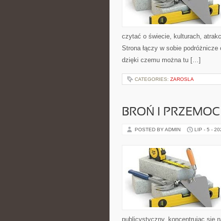
czytać o świecie, kulturach, atrakc
Strona łączy w sobie podróżnicze
dzięki czemu można tu […]
CATEGORIES:
ZAROSLA
BROŃ I PRZEMOC
POSTED BY ADMIN
LIP - 5 - 2
publicystyczny, koncentrując się 