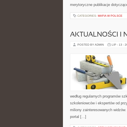
merytoryczne publikacje dotycząc
CATEGORIES:
MAFIA W POLSCE
AKTUALNOŚCI I
POSTED BY ADMIN
LIP - 13 - 
według regularnych programów szk
szkoleniowców i ekspertów od przy
miliony zainteresowanych widzów. 
portal […]