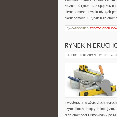
zrozumieć rynek oraz spojrzeć na
nieruchomości z wielu różnych per
nieruchomości i Rynek nieruchom
CATEGORIES:
ZDROWE ODCHUDZA
RYNEK NIERUCH
POSTED BY ADMIN
LIP - 14 - 
inwestorach, właścicielach nieru
czytelnikach chcących lepiej zro
Nieruchomości i Przewodnik po Mi