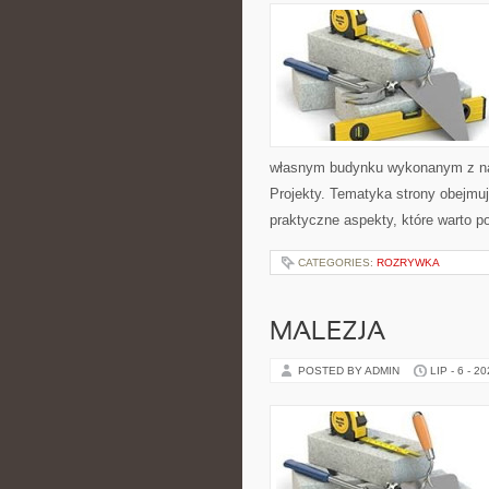
własnym budynku wykonanym z nat
Projekty. Tematyka strony obejmu
praktyczne aspekty, które warto 
CATEGORIES:
ROZRYWKA
MALEZJA
POSTED BY ADMIN
LIP - 6 - 2