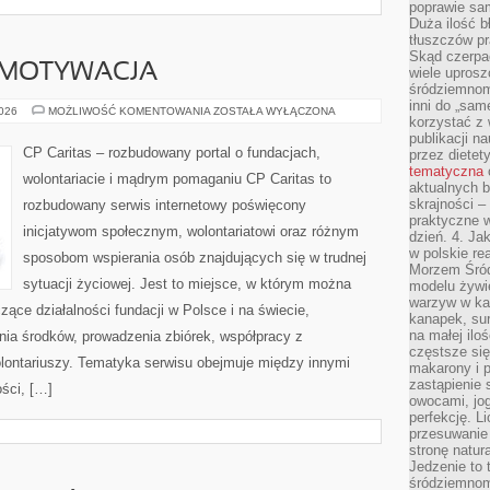
poprawie sam
Duża ilość b
tłuszczów pr
Skąd czerpać
 MOTYWACJA
wiele uprosz
śródziemnomo
inni do „same
KOORDYNACJA
2026
MOŻLIWOŚĆ KOMENTOWANIA
ZOSTAŁA WYŁĄCZONA
korzystać z 
I
MOTYWACJA
publikacji n
CP Caritas – rozbudowany portal o fundacjach,
przez diete
tematyczna
wolontariacie i mądrym pomaganiu CP Caritas to
aktualnych b
skrajności –
rozbudowany serwis internetowy poświęcony
praktyczne w
inicjatywom społecznym, wolontariatowi oraz różnym
dzień. 4. J
w polskie re
sposobom wspierania osób znajdujących się w trudnej
Morzem Śród
sytuacji życiowej. Jest to miejsce, w którym można
modelu żywie
warzyw w ka
ące działalności fundacji w Polsce i na świecie,
kanapek, su
na małej ilo
ia środków, prowadzenia zbiórek, współpracy z
częstsze się
ontariuszy. Tematyka serwisu obejmuje między innymi
makarony i p
zastąpienie 
ści, […]
owocami, jog
perfekcję. L
przesuwanie
stronę natur
Jedzenie to 
śródziemnom