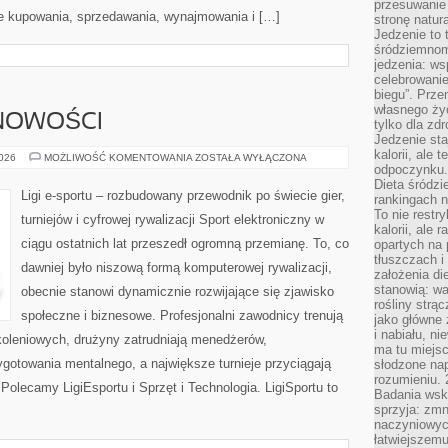
przesuwanie
e kupowania, sprzedawania, wynajmowania i […]
stronę natur
Jedzenie to 
śródziemnom
jedzenia: wsp
celebrowanie
biegu”. Przen
własnego życ
 NOWOŚCI
tylko dla zd
Jedzenie sta
kalorii, ale 
AKTUALNOŚCI
2026
MOŻLIWOŚĆ KOMENTOWANIA
ZOSTAŁA WYŁĄCZONA
I
odpoczynku.
NOWOŚCI
Dieta śródzi
Ligi e-sportu – rozbudowany przewodnik po świecie gier,
rankingach 
To nie restry
turniejów i cyfrowej rywalizacji Sport elektroniczny w
kalorii, ale
ciągu ostatnich lat przeszedł ogromną przemianę. To, co
opartych na 
tłuszczach 
dawniej było niszową formą komputerowej rywalizacji,
założenia di
stanowią: wa
obecnie stanowi dynamicznie rozwijające się zjawisko
rośliny strąc
społeczne i biznesowe. Profesjonalni zawodnicy trenują
jako główne 
i nabiału, n
oleniowych, drużyny zatrudniają menedżerów,
ma tu miejs
gotowania mentalnego, a największe turnieje przyciągają
słodzone nap
rozumieniu. 
Polecamy LigiEsportu i Sprzęt i Technologia. LigiSportu to
Badania wsk
sprzyja: zmn
naczyniowych
łatwiejszemu