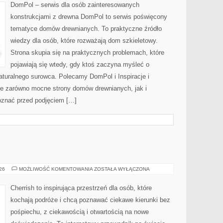
DOMU
DomPol – serwis dla osób zainteresowanych
konstrukcjami z drewna DomPol to serwis poświęcony
tematyce domów drewnianych. To praktyczne źródło
wiedzy dla osób, które rozważają dom szkieletowy.
Strona skupia się na praktycznych problemach, które
pojawiają się wtedy, gdy ktoś zaczyna myśleć o
uralnego surowca. Polecamy DomPol i Inspiracje i
je zarówno mocne strony domów drewnianych, jak i
poznać przed podjęciem […]
MALEZJA
026
MOŻLIWOŚĆ KOMENTOWANIA
ZOSTAŁA WYŁĄCZONA
Cherrish to inspirująca przestrzeń dla osób, które
kochają podróże i chcą poznawać ciekawe kierunki bez
pośpiechu, z ciekawością i otwartością na nowe