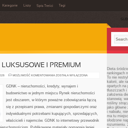
Kategorie
Listy
Tagi
Spis Treści
SUB
 LUKSUSOWE I PREMIUM
Dieta śródzi
rankingach 
NIERUCHOMOŚCI
2026
MOŻLIWOŚĆ KOMENTOWANIA
ZOSTAŁA WYŁĄCZONA
To nie restry
LUKSUSOWE
kalorii, ale
I
PREMIUM
opartych na 
GDNK – nieruchomości, kredyty, wynajem i
tłuszczach 
budownictwo w jednym miejscu Rynek nieruchomości
założenia di
stanowią: wa
jest obszarem, w którym poważne zobowiązania łączą
rośliny strąc
się z przepisami prawa, zmianami gospodarczymi oraz
jako główne 
i nabiału, n
indywidualnymi potrzebami kupujących, sprzedających,
ma tu miejs
słodzone nap
właścicieli i najemców. GDNK to internetowy przewodnik
rozumieniu. 
ieruchomościom. Publikowane materiały pomagają lepiej