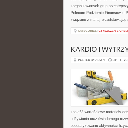
zorganizowanych grup przestępczy
Polecam Podziemie Finansowe i Pyt
związane z mafią, przedstawiając 
CATEGORIES:
CZYSZCZENIE CHEM
KARDIO I WYTR
POSTED BY ADMIN
LIP - 4 - 2
znaleźć wartościowe materiały dot
odżywiania oraz świadomego rozwij
popularyzowaniu aktywności fizyc