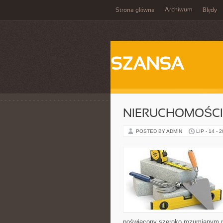
Archiwum
Strona główna
Błędy
SZANSA
NIERUCHOMOŚCI
POSTED BY ADMIN
LIP - 14 - 
poświęcony szeroko rozumianym n