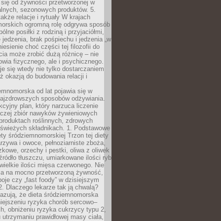
 się od żywności przetworzonej w
alnych, sezonowych produktów. 5.
także relacje i rytuały W krajach
orskich ogromną rolę odgrywa sposób
ólne posiłki z rodziną i przyjaciółmi,
 jedzenia, brak pośpiechu i jedzenia „w
iesienie choć części tej filozofii do
ia może zrobić dużą różnicę – nie
rowia fizycznego, ale i psychicznego.
je się wtedy nie tylko dostarczaniem
też okazją do budowania relacji i
emnomorska od lat pojawia się w
najzdrowszych sposobów odżywiania.
kcyjny plan, który narzuca liczenie
 raczej zbiór nawyków żywieniowych
produktach roślinnych, zdrowych
i świeżych składnikach. 1. Podstawowe
ety śródziemnomorskiej Trzon tej diety
rzywa i owoce, pełnoziarniste zboża,
zkowe, orzechy i pestki, oliwa z oliwek
źródło tłuszczu, umiarkowane ilości ryb
iewielkie ilości mięsa czerwonego. Nie
ca na mocno przetworzoną żywność,
oje czy „fast foody” w dzisiejszym
2. Dlaczego lekarze tak ją chwalą?
azują, że dieta śródziemnomorska
iejszeniu ryzyka chorób sercowo–
, obniżeniu ryzyka cukrzycy typu 2,
 utrzymaniu prawidłowej masy ciała,