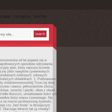
SCRIBE
FACEBOOK
TWITTER
emnomorska od lat pojawia się w
najzdrowszych sposobów odżywiania.
kcyjny plan, który narzuca liczenie
 raczej zbiór nawyków żywieniowych
produktach roślinnych, zdrowych
i świeżych składnikach. 1. Podstawowe
ety śródziemnomorskiej Trzon tej diety
rzywa i owoce, pełnoziarniste zboża,
zkowe, orzechy i pestki, oliwa z oliwek
źródło tłuszczu, umiarkowane ilości ryb
iewielkie ilości mięsa czerwonego. Nie
ca na mocno przetworzoną żywność,
oje czy „fast foody” w dzisiejszym
2. Dlaczego lekarze tak ją chwalą?