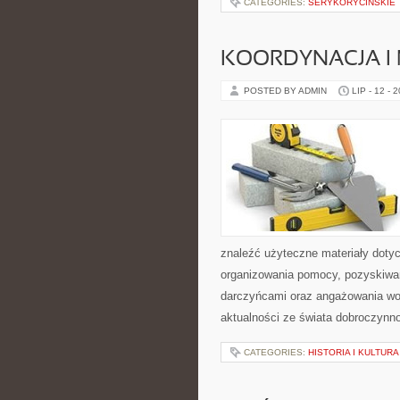
CATEGORIES:
SERYKORYCINSKIE
KOORDYNACJA I
POSTED BY ADMIN
LIP - 12 - 
znaleźć użyteczne materiały dotycz
organizowania pomocy, pozyskiwan
darczyńcami oraz angażowania wol
aktualności ze świata dobroczynno
CATEGORIES:
HISTORIA I KULTURA