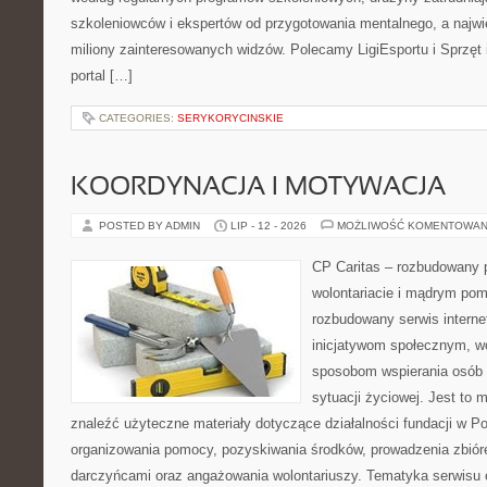
szkoleniowców i ekspertów od przygotowania mentalnego, a najwię
miliony zainteresowanych widzów. Polecamy LigiEsportu i Sprzęt i
portal […]
CATEGORIES:
SERYKORYCINSKIE
KOORDYNACJA I MOTYWACJA
POSTED BY ADMIN
LIP - 12 - 2026
MOŻLIWOŚĆ KOMENTOWAN
CP Caritas – rozbudowany p
wolontariacie i mądrym pom
rozbudowany serwis intern
inicjatywom społecznym, wo
sposobom wspierania osób z
sytuacji życiowej. Jest to
znaleźć użyteczne materiały dotyczące działalności fundacji w Po
organizowania pomocy, pozyskiwania środków, prowadzenia zbiór
darczyńcami oraz angażowania wolontariuszy. Tematyka serwisu 