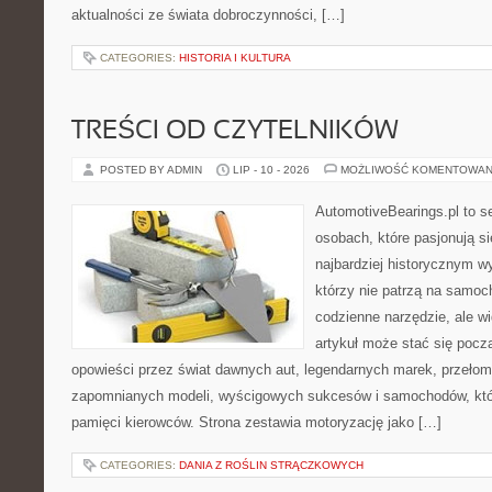
aktualności ze świata dobroczynności, […]
CATEGORIES:
HISTORIA I KULTURA
TREŚCI OD CZYTELNIKÓW
POSTED BY ADMIN
LIP - 10 - 2026
MOŻLIWOŚĆ KOMENTOWAN
AutomotiveBearings.pl to s
osobach, które pasjonują si
najbardziej historycznym wy
którzy nie patrzą na samoc
codzienne narzędzie, ale w
artykuł może stać się pocz
opowieści przez świat dawnych aut, legendarnych marek, przełom
zapomnianych modeli, wyścigowych sukcesów i samochodów, które
pamięci kierowców. Strona zestawia motoryzację jako […]
CATEGORIES:
DANIA Z ROŚLIN STRĄCZKOWYCH