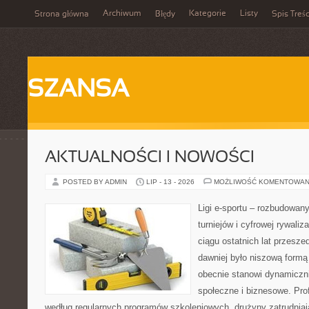
Archiwum
Kategorie
Listy
Strona główna
Błędy
Spis Treśc
SZANSA
AKTUALNOŚCI I NOWOŚCI
POSTED BY ADMIN
LIP - 13 - 2026
MOŻLIWOŚĆ KOMENTOWAN
Ligi e-sportu – rozbudowany
turniejów i cyfrowej rywaliz
ciągu ostatnich lat przesz
dawniej było niszową formą
obecnie stanowi dynamiczni
społeczne i biznesowe. Prof
według regularnych programów szkoleniowych, drużyny zatrudnia