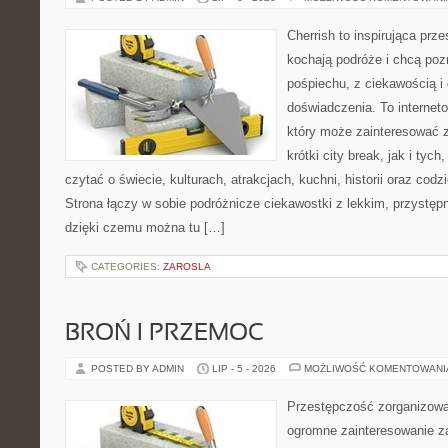
Cherrish to inspirująca prze
kochają podróże i chcą poz
pośpiechu, z ciekawością i
doświadczenia. To internet
który może zainteresować 
krótki city break, jak i tych
czytać o świecie, kulturach, atrakcjach, kuchni, historii oraz cod
Strona łączy w sobie podróżnicze ciekawostki z lekkim, przyst
dzięki czemu można tu […]
CATEGORIES:
ZAROSLA
BROŃ I PRZEMOC
POSTED BY ADMIN
LIP - 5 - 2026
MOŻLIWOŚĆ KOMENTOWAN
Przestępczość zorganizowan
ogromne zainteresowanie za