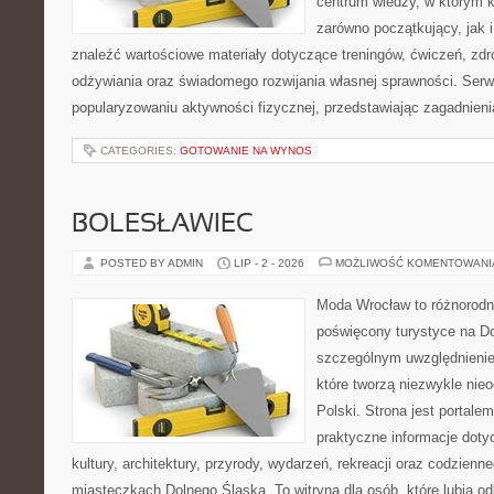
centrum wiedzy, w którym k
zarówno początkujący, jak
znaleźć wartościowe materiały dotyczące treningów, ćwiczeń, zdr
odżywiania oraz świadomego rozwijania własnej sprawności. Serwi
popularyzowaniu aktywności fizycznej, przedstawiając zagadnien
CATEGORIES:
GOTOWANIE NA WYNOS
BOLESŁAWIEC
POSTED BY ADMIN
LIP - 2 - 2026
MOŻLIWOŚĆ KOMENTOWAN
Moda Wrocław to różnorodn
poświęcony turystyce na D
szczególnym uwzględnienie
które tworzą niezwykle nie
Polski. Strona jest portal
praktyczne informacje dotyc
kultury, architektury, przyrody, wydarzeń, rekreacji oraz codzienn
miasteczkach Dolnego Śląska. To witryna dla osób, które lubią odk