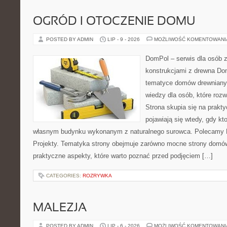
OGRÓD I OTOCZENIE DOMU
POSTED BY ADMIN
LIP - 9 - 2026
MOŻLIWOŚĆ KOMENTOWAN
DomPol – serwis dla osób 
konstrukcjami z drewna Do
tematyce domów drewnianyc
wiedzy dla osób, które roz
Strona skupia się na prakt
pojawiają się wtedy, gdy k
własnym budynku wykonanym z naturalnego surowca. Polecamy Do
Projekty. Tematyka strony obejmuje zarówno mocne strony domów
praktyczne aspekty, które warto poznać przed podjęciem […]
CATEGORIES:
ROZRYWKA
MALEZJA
POSTED BY ADMIN
LIP - 6 - 2026
MOŻLIWOŚĆ KOMENTOWAN