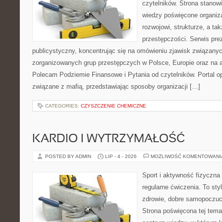
czytelników. Strona stano
wiedzy poświęcone organiz
rozwojowi, strukturze, a t
przestępczości. Serwis pre
publicystyczny, koncentrując się na omówieniu zjawisk związanyc
zorganizowanych grup przestępczych w Polsce, Europie oraz na 
Polecam Podziemie Finansowe i Pytania od czytelników. Portal op
związane z mafią, przedstawiając sposoby organizacji […]
CATEGORIES:
CZYSZCZENIE CHEMICZNE
KARDIO I WYTRZYMAŁOŚĆ
POSTED BY ADMIN
LIP - 4 - 2026
MOŻLIWOŚĆ KOMENTOWAN
Sport i aktywność fizyczna 
regularne ćwiczenia. To sty
zdrowie, dobre samopoczuci
Strona poświęcona tej tem