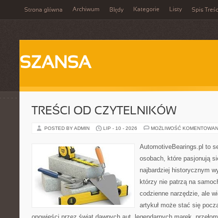
Archiwum
Kategorie
Listy
Strona główna
Błędy
Spis Treśc
SZANSA
TREŚCI OD CZYTELNIKÓW
POSTED BY ADMIN
LIP - 10 - 2026
MOŻLIWOŚĆ KOMENTOWAN
AutomotiveBearings.pl to s
osobach, które pasjonują si
najbardziej historycznym wy
którzy nie patrzą na samoc
codzienne narzędzie, ale w
artykuł może stać się pocz
opowieści przez świat dawnych aut, legendarnych marek, przełom