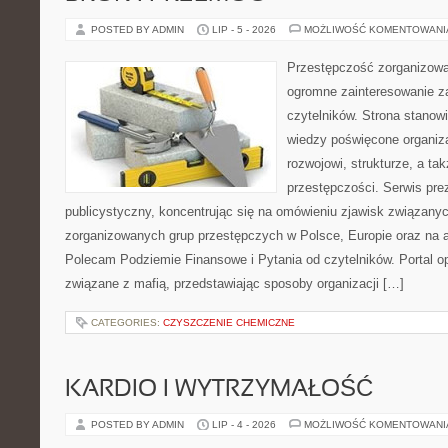
POSTED BY ADMIN
LIP - 5 - 2026
MOŻLIWOŚĆ KOMENTOWAN
Przestępczość zorganizowan
ogromne zainteresowanie za
czytelników. Strona stano
wiedzy poświęcone organiz
rozwojowi, strukturze, a t
przestępczości. Serwis pre
publicystyczny, koncentrując się na omówieniu zjawisk związanyc
zorganizowanych grup przestępczych w Polsce, Europie oraz na 
Polecam Podziemie Finansowe i Pytania od czytelników. Portal op
związane z mafią, przedstawiając sposoby organizacji […]
CATEGORIES:
CZYSZCZENIE CHEMICZNE
KARDIO I WYTRZYMAŁOŚĆ
POSTED BY ADMIN
LIP - 4 - 2026
MOŻLIWOŚĆ KOMENTOWAN