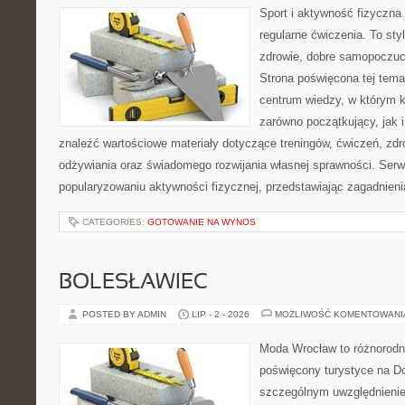
Sport i aktywność fizyczna 
regularne ćwiczenia. To sty
zdrowie, dobre samopoczuci
Strona poświęcona tej tem
centrum wiedzy, w którym k
zarówno początkujący, jak
znaleźć wartościowe materiały dotyczące treningów, ćwiczeń, zdr
odżywiania oraz świadomego rozwijania własnej sprawności. Serwi
popularyzowaniu aktywności fizycznej, przedstawiając zagadnien
CATEGORIES:
GOTOWANIE NA WYNOS
BOLESŁAWIEC
POSTED BY ADMIN
LIP - 2 - 2026
MOŻLIWOŚĆ KOMENTOWAN
Moda Wrocław to różnorodn
poświęcony turystyce na D
szczególnym uwzględnienie