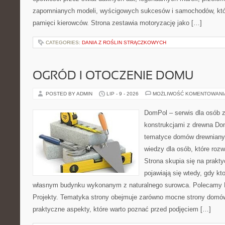
zapomnianych modeli, wyścigowych sukcesów i samochodów, które
pamięci kierowców. Strona zestawia motoryzację jako […]
CATEGORIES:
DANIA Z ROŚLIN STRĄCZKOWYCH
OGRÓD I OTOCZENIE DOMU
POSTED BY ADMIN
LIP - 9 - 2026
MOŻLIWOŚĆ KOMENTOWAN
DomPol – serwis dla osób 
konstrukcjami z drewna Do
tematyce domów drewnianyc
wiedzy dla osób, które roz
Strona skupia się na prakt
pojawiają się wtedy, gdy k
własnym budynku wykonanym z naturalnego surowca. Polecamy Do
Projekty. Tematyka strony obejmuje zarówno mocne strony domów
praktyczne aspekty, które warto poznać przed podjęciem […]