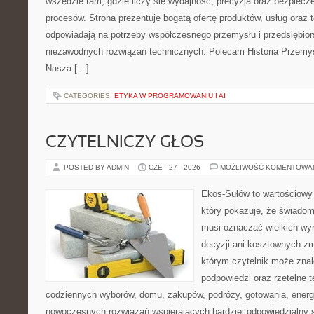
wszędzie tam, gdzie liczy się wydajność, precyzja oraz bezpie
procesów. Strona prezentuje bogatą ofertę produktów, usług oraz t
odpowiadają na potrzeby współczesnego przemysłu i przedsiębio
niezawodnych rozwiązań technicznych. Polecam Historia Przemys
Nasza […]
CATEGORIES:
ETYKA W PROGRAMOWANIU I AI
CZYTELNICZY GŁOS
POSTED BY ADMIN
CZE - 27 - 2026
MOŻLIWOŚĆ KOMENTOWA
Ekos-Sułów to wartościowy 
który pokazuje, że świadom
musi oznaczać wielkich wy
decyzji ani kosztownych zm
którym czytelnik może znal
podpowiedzi oraz rzetelne 
codziennych wyborów, domu, zakupów, podróży, gotowania, energii
nowoczesnych rozwiązań wspierających bardziej odpowiedzialny st