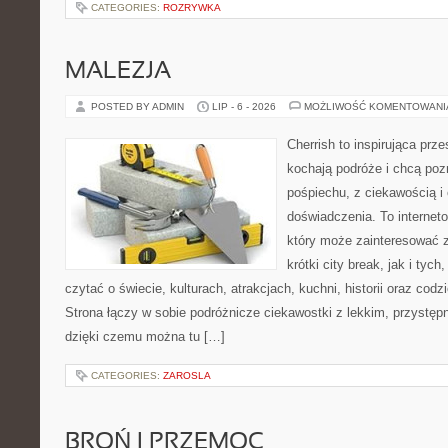
CATEGORIES:
ROZRYWKA
MALEZJA
POSTED BY ADMIN
LIP - 6 - 2026
MOŻLIWOŚĆ KOMENTOWAN
Cherrish to inspirująca prze
kochają podróże i chcą poz
pośpiechu, z ciekawością i
doświadczenia. To internet
który może zainteresować 
krótki city break, jak i tych
czytać o świecie, kulturach, atrakcjach, kuchni, historii oraz cod
Strona łączy w sobie podróżnicze ciekawostki z lekkim, przyst
dzięki czemu można tu […]
CATEGORIES:
ZAROSLA
BROŃ I PRZEMOC