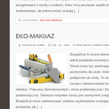
przygotowana z myślą o osobach, które chcą poznawać współcz
środowiskowe, ale jednocześnie szukają […]
CATEGORIES:
ZIELONA ENERGIA
EKO-MAKIJAŻ
POSTED BY ADMIN
CZE - 20 - 2026
MOŻLIWOŚĆ KOMENTOWA
Bioarp24.pl to strona intern
wokół produktów kosmetycz
Strona może być postrzegan
asortymentu dla osób, które
podejściem do urody. To str
rosnące zainteresowanie k
składzie. Polecamy Dermokosmetyki i skóra problematyczna i De
problematyczna. Głównym motywem strony jest asortyment związa
Bioarp24.pl może zainteresować zarówno użytkowników szukają
produktów, jak […]