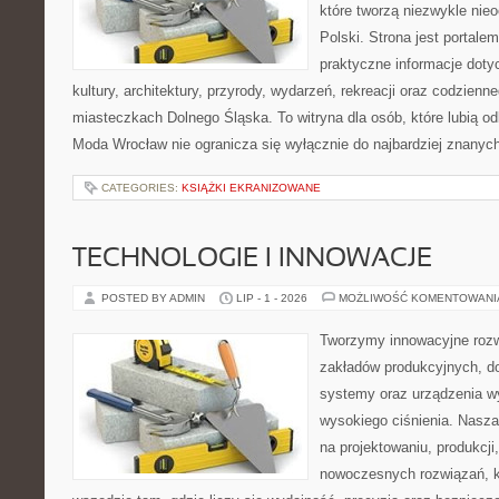
które tworzą niezwykle nie
Polski. Strona jest portal
praktyczne informacje dotyc
kultury, architektury, przyrody, wydarzeń, rekreacji oraz codzienn
miasteczkach Dolnego Śląska. To witryna dla osób, które lubią odk
Moda Wrocław nie ogranicza się wyłącznie do najbardziej znanych 
CATEGORIES:
KSIĄŻKI EKRANIZOWANE
TECHNOLOGIE I INNOWACJE
POSTED BY ADMIN
LIP - 1 - 2026
MOŻLIWOŚĆ KOMENTOWAN
Tworzymy innowacyjne rozw
zakładów produkcyjnych, do
systemy oraz urządzenia w
wysokiego ciśnienia. Nasza 
na projektowaniu, produkcji
nowoczesnych rozwiązań, k