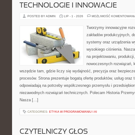
TECHNOLOGIE I INNOWACJE
POSTED BY ADMIN
LIP - 1 - 2026
MOŻLIWOŚĆ KOMENTOWAN
Tworzymy innowacyjne rozw
zakładów produkcyjnych, do
systemy oraz urządzenia w
wysokiego ciśnienia. Nasza 
na projektowaniu, produkcji
nowoczesnych rozwiązań, k
wszędzie tam, gdzie liczy się wydajność, precyzja oraz bezpie
procesów. Strona prezentuje bogatą ofertę produktów, usług oraz t
odpowiadają na potrzeby współczesnego przemysłu i przedsiębio
niezawodnych rozwiązań technicznych. Polecam Historia Przemys
Nasza […]
CATEGORIES:
ETYKA W PROGRAMOWANIU I AI
CZYTELNICZY GŁOS