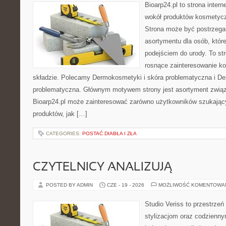
Bioarp24.pl to strona intern
wokół produktów kosmetycz
Strona może być postrzegan
asortymentu dla osób, które
podejściem do urody. To str
rosnące zainteresowanie k
składzie. Polecamy Dermokosmetyki i skóra problematyczna i De
problematyczna. Głównym motywem strony jest asortyment związa
Bioarp24.pl może zainteresować zarówno użytkowników szukają
produktów, jak […]
CATEGORIES:
POSTAĆ DIABŁA I ZŁA
CZYTELNICY ANALIZUJĄ
POSTED BY ADMIN
CZE - 19 - 2026
MOŻLIWOŚĆ KOMENTOWA
Studio Veriss to przestrzeń
stylizacjom oraz codzienny