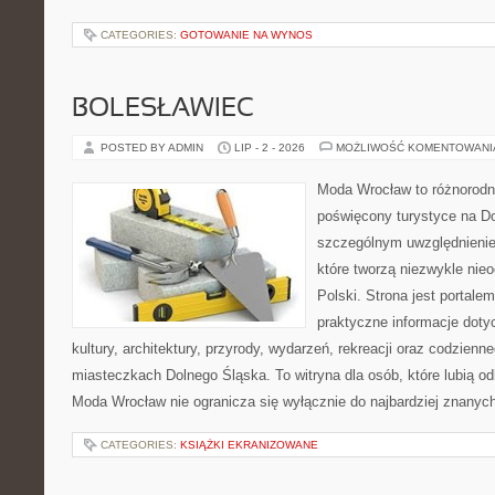
CATEGORIES:
GOTOWANIE NA WYNOS
BOLESŁAWIEC
POSTED BY ADMIN
LIP - 2 - 2026
MOŻLIWOŚĆ KOMENTOWAN
Moda Wrocław to różnorodn
poświęcony turystyce na D
szczególnym uwzględnienie
które tworzą niezwykle nie
Polski. Strona jest portal
praktyczne informacje dotyc
kultury, architektury, przyrody, wydarzeń, rekreacji oraz codzienn
miasteczkach Dolnego Śląska. To witryna dla osób, które lubią odk
Moda Wrocław nie ogranicza się wyłącznie do najbardziej znanych 
CATEGORIES:
KSIĄŻKI EKRANIZOWANE