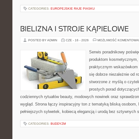
CATEGORIES:
EUROPEJSKIE RAJE PIASKU
BIELIZNA I STROJE KĄPIELOWE
POSTED BY ADMIN
CZE - 16 - 2026
MOŻLIWOŚĆ KOMENTOWA
Serwis poradnikowy poświęc
produktom kosmetycznym, u
praktycznym wskazówkom d
się dobrze niezależnie od r
stworzone z myślą o czytel
prostych porad dotyczących
codziennych rytuałów beauty, modowych nowinek oraz sprawdzo
wygląd. Strona łączy inspiracyjny ton z tematyką bliską osobom, 
pełniejszych sylwetek, kobiecą elegancją i urodą bez sztywnych
CATEGORIES:
BUDDYZM