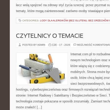
lecz wolą spojrzeć na zdrowy styl życia szerzej: przez pryzmat s
tematy, które mogą zainteresować zarówno osoby stawiające pierws
CATEGORIES:
LODY DLA ALERGIKÓW (BEZ GLUTENU, BEZ ORZECHÓW I
CZYTELNICY O TEMACIE
POSTED BY ADMIN
CZE - 17 - 2026
MOŻLIWOŚĆ KOMENTOWA
Internat.com.pl to rozbudo
nowym technologiom oraz 
które wiążą się z codzienn
mobilnych. Strona może b
osób, które chcą lepiej zro
sieci bezprzewodowych, św
hostingu, cyberbezpieczeństwa oraz firmowych rozwiązań techno
stronie: Internet Radiowy i Satelitarny i Bezpieczeństwo w Sieci. 
technologia zostaje pokazana w sposób zrozumiały. Zamiast tech
może znaleźć […]