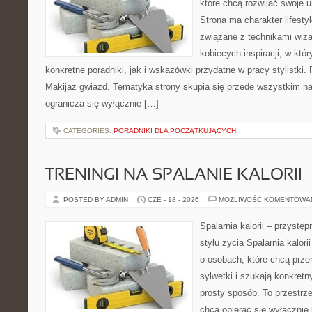
które chcą rozwijać swoje 
Strona ma charakter lifesty
związane z technikami wiza
kobiecych inspiracji, w kt
konkretne poradniki, jak i wskazówki przydatne w pracy stylistki.
Makijaż gwiazd. Tematyka strony skupia się przede wszystkim na 
ogranicza się wyłącznie […]
CATEGORIES:
PORADNIKI DLA POCZĄTKUJĄCYCH
TRENINGI NA SPALANIE KALORII
POSTED BY ADMIN
CZE - 18 - 2026
MOŻLIWOŚĆ KOMENTOWA
Spalarnia kalorii – przyst
stylu życia Spalarnia kalori
o osobach, które chcą prz
sylwetki i szukają konkret
prosty sposób. To przestrze
chcą opierać się wyłącznie