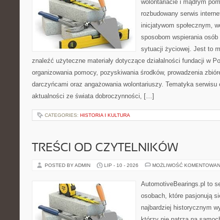
wolontariacie i mądrym pom
rozbudowany serwis intern
inicjatywom społecznym, wo
sposobom wspierania osób z
sytuacji życiowej. Jest to
znaleźć użyteczne materiały dotyczące działalności fundacji w Po
organizowania pomocy, pozyskiwania środków, prowadzenia zbiór
darczyńcami oraz angażowania wolontariuszy. Tematyka serwisu 
aktualności ze świata dobroczynności, […]
CATEGORIES:
HISTORIA I KULTURA
TREŚCI OD CZYTELNIKÓW
POSTED BY ADMIN
LIP - 10 - 2026
MOŻLIWOŚĆ KOMENTOWAN
AutomotiveBearings.pl to s
osobach, które pasjonują si
najbardziej historycznym wy
którzy nie patrzą na samoc