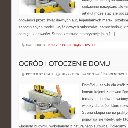
codzienne narzędzie, ale w
artykuł może stać się pocz
opowieści przez świat dawnych aut, legendarnych marek, przełom
zapomnianych modeli, wyścigowych sukcesów i samochodów, które
pamięci kierowców. Strona zestawia motoryzację jako […]
CATEGORIES:
DANIA Z ROŚLIN STRĄCZKOWYCH
OGRÓD I OTOCZENIE DOMU
POSTED BY ADMIN
LIP - 9 - 2026
MOŻLIWOŚĆ KOMENTOWAN
DomPol – serwis dla osób 
konstrukcjami z drewna Do
tematyce domów drewnianyc
wiedzy dla osób, które roz
Strona skupia się na prakt
pojawiają się wtedy, gdy k
własnym budynku wykonanym z naturalnego surowca. Polecamy Do