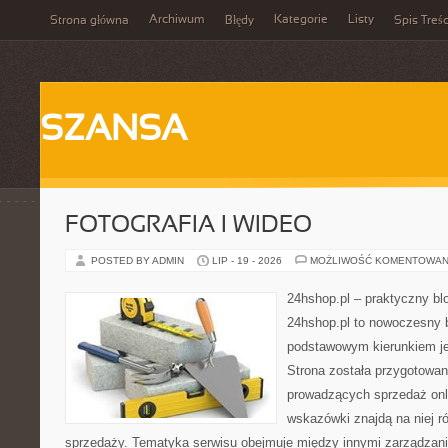
Archiwum
Kategorie
Listy
Strona główna
Błędy
Spis Treśc
SZANSA
FOTOGRAFIA I WIDEO
POSTED BY ADMIN
LIP - 19 - 2026
MOŻLIWOŚĆ KOMENTOWAN
24hshop.pl – praktyczny bl
24hshop.pl to nowoczesny b
podstawowym kierunkiem jes
Strona została przygotowa
prowadzących sprzedaż onli
wskazówki znajdą na niej r
sprzedaży. Tematyka serwisu obejmuje między innymi zarządzani