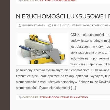
CATEGORIES:
ARTYKUŁY SPONSOROWANE
NIERUCHOMOŚCI LUKSUSOWE I 
POSTED BY ADMIN
LIP - 14 - 2026
MOŻLIWOŚĆ KOMENTOWAN
GDNK – nieruchomości, kre
budownictwo w jednym mie
jest obszarem, w którym p
się z przepisami prawa, z
indywidualnymi potrzebami 
właścicieli i najemców. GD
poświęcony szeroko rozumianym nieruchomościom. Publikowane m
zrozumieć rynek oraz spojrzeć na zakup, sprzedaż, wynajem, bud
nieruchomości z wielu różnych perspektyw. Zobacz także Rewitaliz
nieruchomości i Rynek nieruchomości […]
CATEGORIES:
ZDROWE ODCHUDZANIE DLA KAŻDEGO