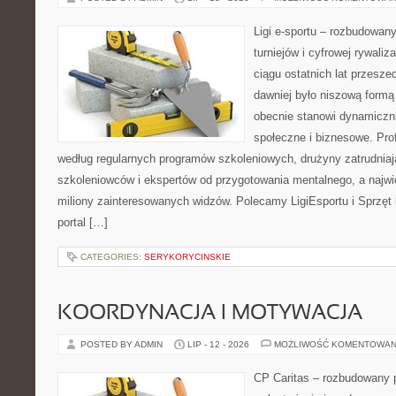
Ligi e-sportu – rozbudowany
turniejów i cyfrowej rywaliz
ciągu ostatnich lat przesz
dawniej było niszową formą
obecnie stanowi dynamiczni
społeczne i biznesowe. Prof
według regularnych programów szkoleniowych, drużyny zatrudnia
szkoleniowców i ekspertów od przygotowania mentalnego, a najwię
miliony zainteresowanych widzów. Polecamy LigiEsportu i Sprzęt i
portal […]
CATEGORIES:
SERYKORYCINSKIE
KOORDYNACJA I MOTYWACJA
POSTED BY ADMIN
LIP - 12 - 2026
MOŻLIWOŚĆ KOMENTOWAN
CP Caritas – rozbudowany p