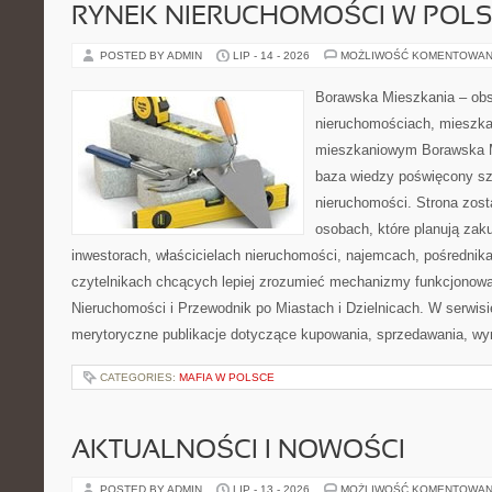
RYNEK NIERUCHOMOŚCI W POL
POSTED BY ADMIN
LIP - 14 - 2026
MOŻLIWOŚĆ KOMENTOWAN
Borawska Mieszkania – ob
nieruchomościach, mieszka
mieszkaniowym Borawska M
baza wiedzy poświęcony sz
nieruchomości. Strona zost
osobach, które planują zak
inwestorach, właścicielach nieruchomości, najemcach, pośrednik
czytelnikach chcących lepiej zrozumieć mechanizmy funkcjonowa
Nieruchomości i Przewodnik po Miastach i Dzielnicach. W serwis
merytoryczne publikacje dotyczące kupowania, sprzedawania, wy
CATEGORIES:
MAFIA W POLSCE
AKTUALNOŚCI I NOWOŚCI
POSTED BY ADMIN
LIP - 13 - 2026
MOŻLIWOŚĆ KOMENTOWAN