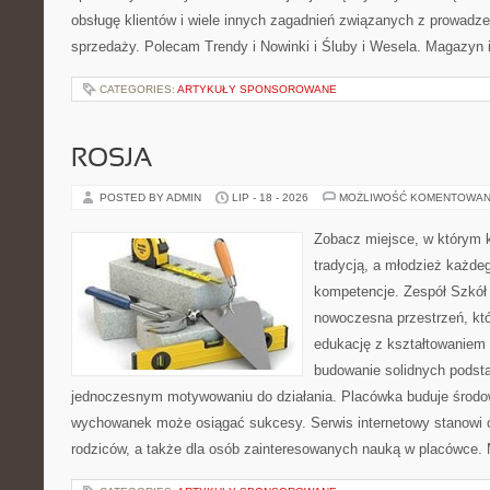
obsługę klientów i wiele innych zagadnień związanych z prowad
sprzedaży. Polecam Trendy i Nowinki i Śluby i Wesela. Magazyn 
CATEGORIES:
ARTYKUŁY SPONSOROWANE
ROSJA
POSTED BY ADMIN
LIP - 18 - 2026
MOŻLIWOŚĆ KOMENTOWAN
Zobacz miejsce, w którym k
tradycją, a młodzież każdeg
kompetencje. Zespół Szkół
nowoczesna przestrzeń, któ
edukację z kształtowaniem 
budowanie solidnych podst
jednoczesnym motywowaniu do działania. Placówka buduje środo
wychowanek może osiągać sukcesy. Serwis internetowy stanowi cz
rodziców, a także dla osób zainteresowanych nauką w placówce.