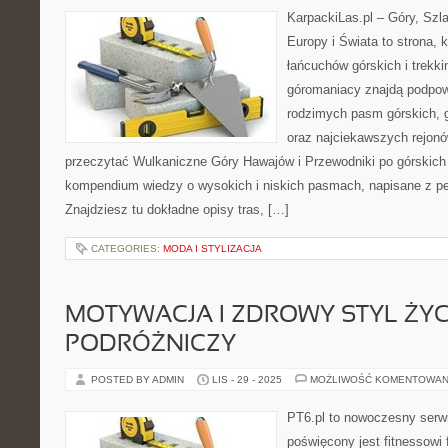
KarpackiLas.pl – Góry, Szl
Europy i Świata to strona, 
łańcuchów górskich i trekki
góromaniacy znajdą podpow
rodzimych pasm górskich, 
oraz najciekawszych rejonó
przeczytać Wulkaniczne Góry Hawajów i Przewodniki po górskich 
kompendium wiedzy o wysokich i niskich pasmach, napisane z pe
Znajdziesz tu dokładne opisy tras, […]
CATEGORIES:
MODA I STYLIZACJA
MOTYWACJA I ZDROWY STYL ŻYCI
PODRÓŻNICZY
POSTED BY ADMIN
LIS - 29 - 2025
MOŻLIWOŚĆ KOMENTOWAN
PT6.pl to nowoczesny serwis
poświęcony jest fitnessowi