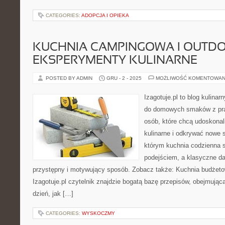
CATEGORIES:
ADOPCJA I OPIEKA
KUCHNIA CAMPINGOWA I OUTDO
EKSPERYMENTY KULINARNE
POSTED BY ADMIN
GRU - 2 - 2025
MOŻLIWOŚĆ KOMENTOWAN
Izagotuje.pl to blog kulinar
do domowych smaków z pra
osób, które chcą udoskonal
kulinarne i odkrywać nowe 
którym kuchnia codzienna 
podejściem, a klasyczne da
przystępny i motywujący sposób. Zobacz także: Kuchnia budżeto
Izagotuje.pl czytelnik znajdzie bogatą bazę przepisów, obejmując
dzień, jak […]
CATEGORIES:
WYSKOCZMY