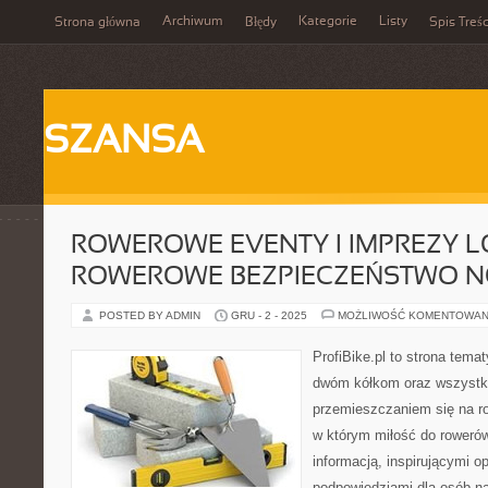
Archiwum
Kategorie
Listy
Strona główna
Błędy
Spis Treśc
SZANSA
ROWEROWE EVENTY I IMPREZY L
ROWEROWE BEZPIECZEŃSTWO 
POSTED BY ADMIN
GRU - 2 - 2025
MOŻLIWOŚĆ KOMENTOWAN
ProfiBike.pl to strona tem
dwóm kółkom oraz wszystki
przemieszczaniem się na ro
w którym miłość do rowerów
informacją, inspirującymi o
podpowiedziami dla osób n