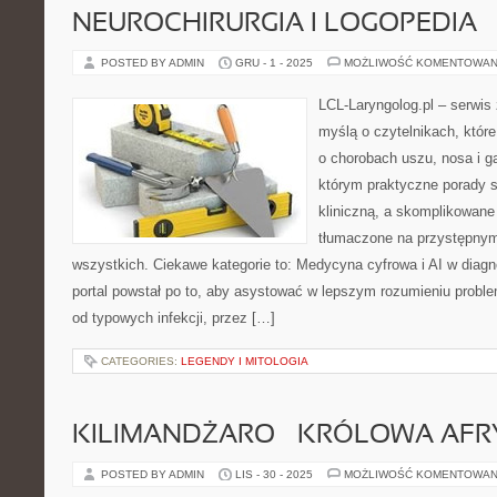
NEUROCHIRURGIA I LOGOPEDIA
POSTED BY ADMIN
GRU - 1 - 2025
MOŻLIWOŚĆ KOMENTOWAN
LCL-Laryngolog.pl – serwis
myślą o czytelnikach, któr
o chorobach uszu, nosa i ga
którym praktyczne porady s
kliniczną, a skomplikowan
tłumaczone na przystępnym
wszystkich. Ciekawe kategorie to: Medycyna cyfrowa i AI w diagn
portal powstał po to, aby asystować w lepszym rozumieniu probl
od typowych infekcji, przez […]
CATEGORIES:
LEGENDY I MITOLOGIA
KILIMANDŻARO – KRÓLOWA AFR
POSTED BY ADMIN
LIS - 30 - 2025
MOŻLIWOŚĆ KOMENTOWAN