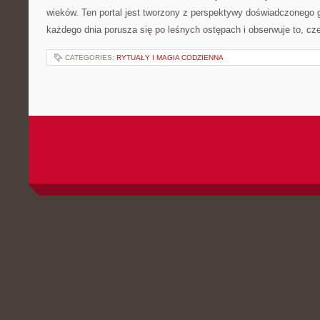
wieków. Ten portal jest tworzony z perspektywy doświadczonego 
każdego dnia porusza się po leśnych ostępach i obserwuje to, c
CATEGORIES:
RYTUAŁY I MAGIA CODZIENNA