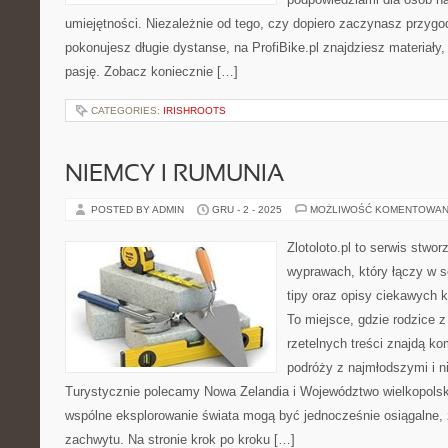
umiejętności. Niezależnie od tego, czy dopiero zaczynasz przygod
pokonujesz długie dystanse, na ProfiBike.pl znajdziesz materiały,
pasję. Zobacz koniecznie […]
CATEGORIES:
IRISHROOTS
NIEMCY I RUMUNIA
POSTED BY ADMIN
GRU - 2 - 2025
MOŻLIWOŚĆ KOMENTOWAN
Zlotoloto.pl to serwis stwo
wyprawach, który łączy w s
tipy oraz opisy ciekawych 
To miejsce, gdzie rodzice 
rzetelnych treści znajdą k
podróży z najmłodszymi i n
Turystycznie polecamy Nowa Zelandia i Województwo wielkopolskie
wspólne eksplorowanie świata mogą być jednocześnie osiągalne, 
zachwytu. Na stronie krok po kroku […]