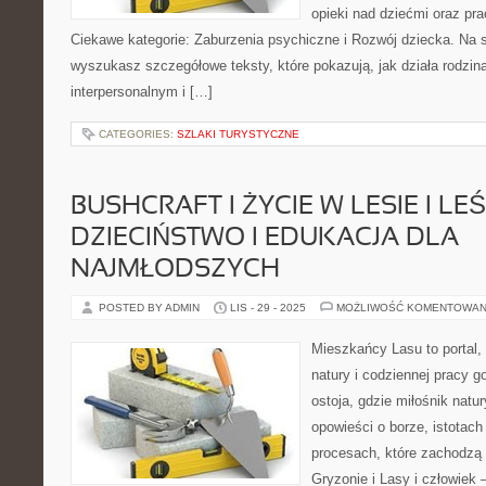
opieki nad dziećmi oraz pr
Ciekawe kategorie: Zaburzenia psychiczne i Rozwój dziecka. Na 
wyszukasz szczegółowe teksty, które pokazują, jak działa rodzi
interpersonalnym i […]
CATEGORIES:
SZLAKI TURYSTYCZNE
BUSHCRAFT I ŻYCIE W LESIE I LE
DZIECIŃSTWO I EDUKACJA DLA
NAJMŁODSZYCH
POSTED BY ADMIN
LIS - 29 - 2025
MOŻLIWOŚĆ KOMENTOWAN
Mieszkańcy Lasu to portal, 
natury i codziennej pracy g
ostoja, gdzie miłośnik natu
opowieści o borze, istotach
procesach, które zachodzą 
Gryzonie i Lasy i człowiek –