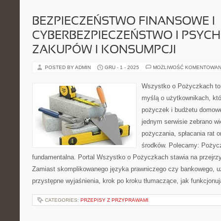
BEZPIECZEŃSTWO FINANSOWE I
CYBERBEZPIECZEŃSTWO I PSYC
ZAKUPÓW I KONSUMPCJI
POSTED BY ADMIN
GRU - 1 - 2025
MOŻLIWOŚĆ KOMENTOWAN
Wszystko o Pożyczkach to s
myślą o użytkownikach, któ
pożyczek i budżetu domowe
jednym serwisie zebrano w
pożyczania, spłacania rat 
środków. Polecamy: Pożycz
fundamentalna. Portal Wszystko o Pożyczkach stawia na przejrzy
Zamiast skomplikowanego języka prawniczego czy bankowego, u
przystępne wyjaśnienia, krok po kroku tłumaczące, jak funkcjonuj
CATEGORIES:
PRZEPISY Z PRZYPRAWAMI