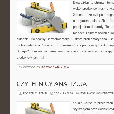
Bioarp24.pl to strona intern
wokół produktów kosmetycz
Strona może być postrzegan
asortymentu dla osób, które
podejściem do urody. To str
rosnące zainteresowanie k
składzie. Polecamy Dermokosmetyki i skóra problematyczna i De
problematyczna. Głównym motywem strony jest asortyment związa
Bioarp24.pl może zainteresować zarówno użytkowników szukają
produktów, jak […]
CATEGORIES:
POSTAĆ DIABŁA I ZŁA
CZYTELNICY ANALIZUJĄ
POSTED BY ADMIN
CZE - 19 - 2026
MOŻLIWOŚĆ KOMENTOWA
Studio Veriss to przestrzeń
stylizacjom oraz codzienny