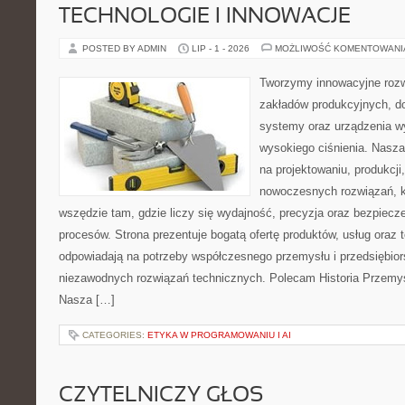
TECHNOLOGIE I INNOWACJE
POSTED BY ADMIN
LIP - 1 - 2026
MOŻLIWOŚĆ KOMENTOWAN
Tworzymy innowacyjne rozw
zakładów produkcyjnych, do
systemy oraz urządzenia w
wysokiego ciśnienia. Nasza 
na projektowaniu, produkcji
nowoczesnych rozwiązań, k
wszędzie tam, gdzie liczy się wydajność, precyzja oraz bezpie
procesów. Strona prezentuje bogatą ofertę produktów, usług oraz t
odpowiadają na potrzeby współczesnego przemysłu i przedsiębio
niezawodnych rozwiązań technicznych. Polecam Historia Przemys
Nasza […]
CATEGORIES:
ETYKA W PROGRAMOWANIU I AI
CZYTELNICZY GŁOS