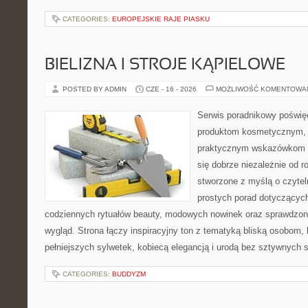
CATEGORIES:
EUROPEJSKIE RAJE PIASKU
BIELIZNA I STROJE KĄPIELOWE
POSTED BY ADMIN
CZE - 16 - 2026
MOŻLIWOŚĆ KOMENTOWA
Serwis poradnikowy poświęc
produktom kosmetycznym, u
praktycznym wskazówkom d
się dobrze niezależnie od r
stworzone z myślą o czytel
prostych porad dotyczących
codziennych rytuałów beauty, modowych nowinek oraz sprawdzo
wygląd. Strona łączy inspiracyjny ton z tematyką bliską osobom, 
pełniejszych sylwetek, kobiecą elegancją i urodą bez sztywnych
CATEGORIES:
BUDDYZM