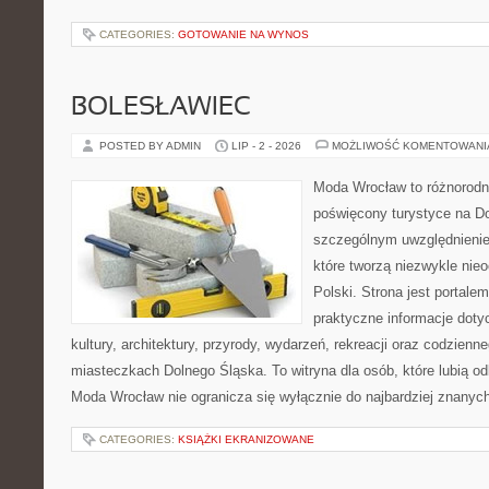
CATEGORIES:
GOTOWANIE NA WYNOS
BOLESŁAWIEC
POSTED BY ADMIN
LIP - 2 - 2026
MOŻLIWOŚĆ KOMENTOWAN
Moda Wrocław to różnorodn
poświęcony turystyce na D
szczególnym uwzględnienie
które tworzą niezwykle nie
Polski. Strona jest portal
praktyczne informacje dotyc
kultury, architektury, przyrody, wydarzeń, rekreacji oraz codzienn
miasteczkach Dolnego Śląska. To witryna dla osób, które lubią odk
Moda Wrocław nie ogranicza się wyłącznie do najbardziej znanych 
CATEGORIES:
KSIĄŻKI EKRANIZOWANE