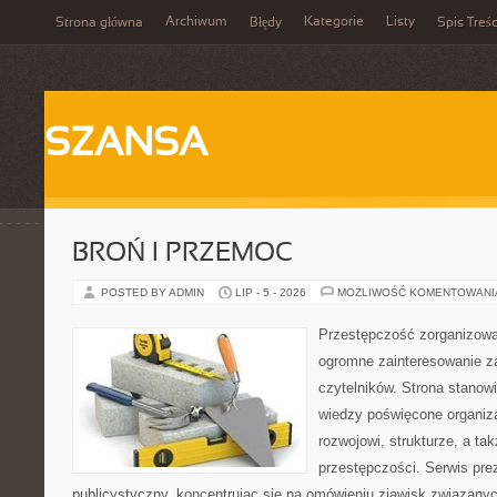
Archiwum
Kategorie
Listy
Strona główna
Błędy
Spis Treśc
SZANSA
BROŃ I PRZEMOC
POSTED BY ADMIN
LIP - 5 - 2026
MOŻLIWOŚĆ KOMENTOWAN
Przestępczość zorganizowan
ogromne zainteresowanie za
czytelników. Strona stano
wiedzy poświęcone organiz
rozwojowi, strukturze, a t
przestępczości. Serwis pre
publicystyczny, koncentrując się na omówieniu zjawisk związanyc