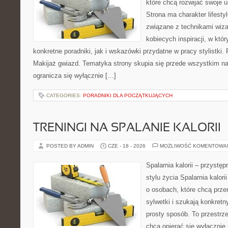
które chcą rozwijać swoje 
Strona ma charakter lifesty
związane z technikami wiza
kobiecych inspiracji, w kt
konkretne poradniki, jak i wskazówki przydatne w pracy stylistki.
Makijaż gwiazd. Tematyka strony skupia się przede wszystkim na 
ogranicza się wyłącznie […]
CATEGORIES:
PORADNIKI DLA POCZĄTKUJĄCYCH
TRENINGI NA SPALANIE KALORII
POSTED BY ADMIN
CZE - 18 - 2026
MOŻLIWOŚĆ KOMENTOWA
Spalarnia kalorii – przyst
stylu życia Spalarnia kalori
o osobach, które chcą prz
sylwetki i szukają konkret
prosty sposób. To przestrze
chcą opierać się wyłącznie