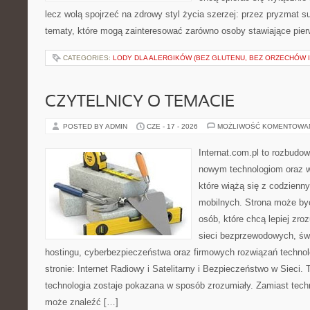
lecz wolą spojrzeć na zdrowy styl życia szerzej: przez pryzmat s
tematy, które mogą zainteresować zarówno osoby stawiające pierws
CATEGORIES:
LODY DLA ALERGIKÓW (BEZ GLUTENU, BEZ ORZECHÓW I
CZYTELNICY O TEMACIE
POSTED BY ADMIN
CZE - 17 - 2026
MOŻLIWOŚĆ KOMENTOWA
Internat.com.pl to rozbudo
nowym technologiom oraz 
które wiążą się z codzienn
mobilnych. Strona może b
osób, które chcą lepiej zro
sieci bezprzewodowych, św
hostingu, cyberbezpieczeństwa oraz firmowych rozwiązań techno
stronie: Internet Radiowy i Satelitarny i Bezpieczeństwo w Sieci. 
technologia zostaje pokazana w sposób zrozumiały. Zamiast tech
może znaleźć […]