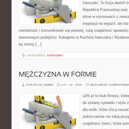
francuski. To fuzja dwóch 
Republice Francuskiej oraz 
drzwi w rozmowach z miesz
inspiracji na wyjazd, ale t
mentalność i komunikować się pewniej, tutaj znajdziesz opowieś
dwutorowym podejściu. Kategorie to Kuchnia francuska i Wydarzen
tej strony […]
CATEGORIES:
PORADNIKI
MĘŻCZYZNA W FORMIE
POSTED BY ADMIN
LUT - 10 - 2026
MOŻLIWOŚĆ KOMENTOWA
o2fit.pl to klub fitness, któ
do zmiany sylwetki i stylu 
dla osób, które chcą ruszać
jednocześnie nie lubią prz
znajdziesz treści, które po