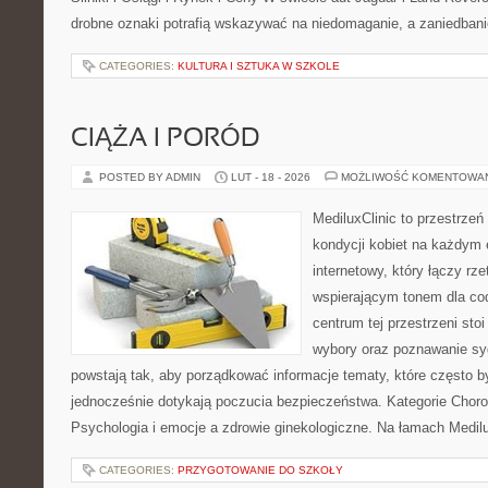
drobne oznaki potrafią wskazywać na niedomaganie, a zaniedban
CATEGORIES:
KULTURA I SZTUKA W SZKOLE
CIĄŻA I PORÓD
POSTED BY ADMIN
LUT - 18 - 2026
MOŻLIWOŚĆ KOMENTOWA
MediluxClinic to przestrzeń
kondycji kobiet na każdym e
internetowy, który łączy rz
wspierającym tonem dla co
centrum tej przestrzeni sto
wybory oraz poznawanie sy
powstają tak, aby porządkować informacje tematy, które często 
jednocześnie dotykają poczucia bezpieczeństwa. Kategorie Choro
Psychologia i emocje a zdrowie ginekologiczne. Na łamach Medilu
CATEGORIES:
PRZYGOTOWANIE DO SZKOŁY