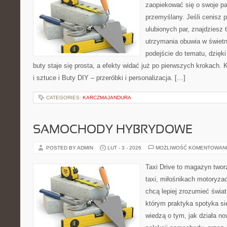
zaopiekować się o swoje pa
przemyślany. Jeśli cenisz p
ulubionych par, znajdziesz
utrzymania obuwia w świetn
podejście do tematu, dzięk
buty staje się prosta, a efekty widać już po pierwszych krokach. K
i sztuce i Buty DIY – przeróbki i personalizacja. […]
CATEGORIES:
KARCZMAJANDURA
SAMOCHODY HYBRYDOWE
POSTED BY ADMIN
LUT - 3 - 2026
MOŻLIWOŚĆ KOMENTOWAN
Taxi Drive to magazyn twor
taxi, miłośnikach motoryzac
chcą lepiej zrozumieć świa
którym praktyka spotyka się
wiedzą o tym, jak działa n