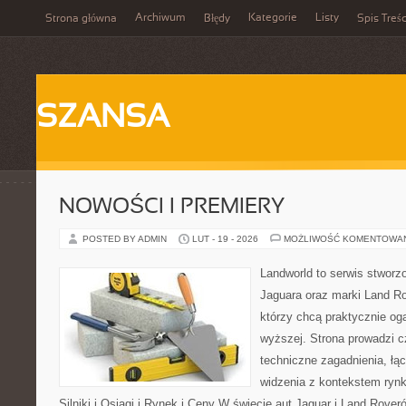
Archiwum
Kategorie
Listy
Strona główna
Błędy
Spis Treśc
SZANSA
NOWOŚCI I PREMIERY
POSTED BY ADMIN
LUT - 19 - 2026
MOŻLIWOŚĆ KOMENTOWA
Landworld to serwis stworz
Jaguara oraz marki Land Ro
którzy chcą praktycznie og
wyższej. Strona prowadzi c
techniczne zagadnienia, łą
widzenia z kontekstem rynk
Silniki i Osiągi i Rynek i Ceny W świecie aut Jaguar i Land Rover