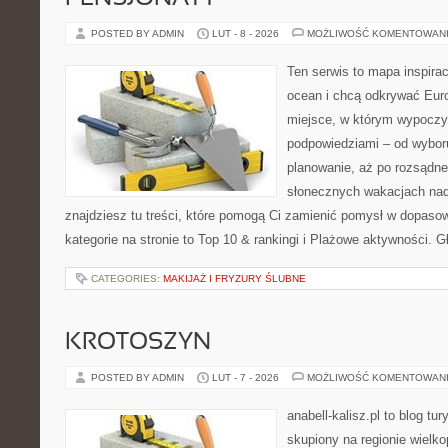
POSTED BY ADMIN
LUT - 8 - 2026
MOŻLIWOŚĆ KOMENTOWAN
Ten serwis to mapa inspirac
ocean i chcą odkrywać Eur
miejsce, w którym wypoczy
podpowiedziami – od wyboru
planowanie, aż po rozsądne
słonecznych wakacjach n
znajdziesz tu treści, które pomogą Ci zamienić pomysł w dopas
kategorie na stronie to Top 10 & rankingi i Plażowe aktywności. 
CATEGORIES:
MAKIJAŻ I FRYZURY ŚLUBNE
KROTOSZYN
POSTED BY ADMIN
LUT - 7 - 2026
MOŻLIWOŚĆ KOMENTOWAN
anabell-kalisz.pl to blog t
skupiony na regionie wielko