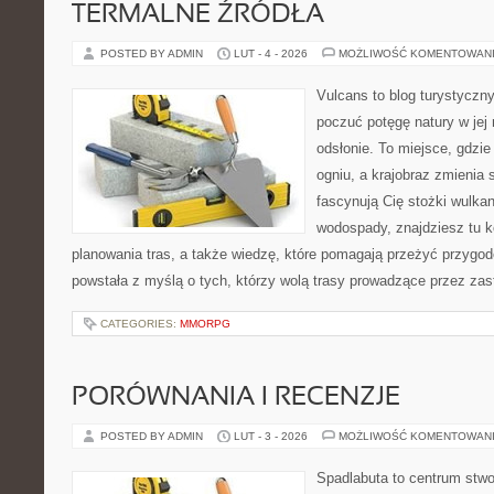
TERMALNE ŹRÓDŁA
POSTED BY ADMIN
LUT - 4 - 2026
MOŻLIWOŚĆ KOMENTOWAN
Vulcans to blog turystyczny
poczuć potęgę natury w jej 
odsłonie. To miejsce, gdzie
ogniu, a krajobraz zmienia 
fascynują Cię stożki wulkan
wodospady, znajdziesz tu 
planowania tras, a także wiedzę, które pomagają przeżyć przygo
powstała z myślą o tych, którzy wolą trasy prowadzące przez zas
CATEGORIES:
MMORPG
PORÓWNANIA I RECENZJE
POSTED BY ADMIN
LUT - 3 - 2026
MOŻLIWOŚĆ KOMENTOWAN
Spadlabuta to centrum stwo