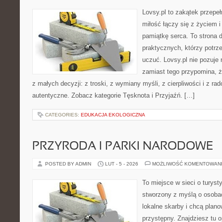
Lovsy.pl to zakątek przepe
miłość łączy się z życiem 
pamiątkę serca. To strona d
praktycznych, którzy potrze
uczuć. Lovsy.pl nie pozuje
zamiast tego przypomina, że
z małych decyzji: z troski, z wymiany myśli, z cierpliwości i z ra
autentyczne. Zobacz kategorie Tęsknota i Przyjaźń. […]
CATEGORIES:
EDUKACJA EKOLOGICZNA
PRZYRODA I PARKI NARODOWE
POSTED BY ADMIN
LUT - 5 - 2026
MOŻLIWOŚĆ KOMENTOWAN
To miejsce w sieci o turyst
stworzony z myślą o osobac
lokalne skarby i chcą plan
przystępny. Znajdziesz tu o