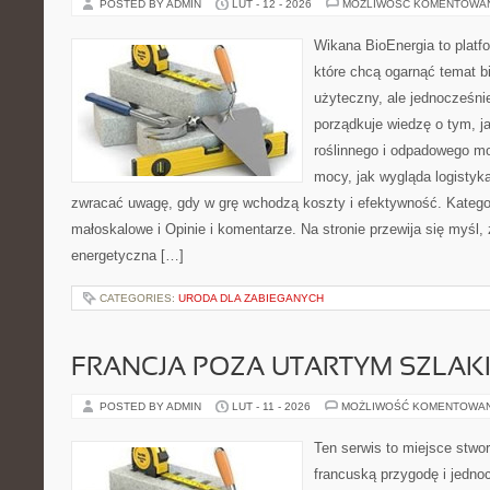
POSTED BY ADMIN
LUT - 12 - 2026
MOŻLIWOŚĆ KOMENTOWA
Wikana BioEnergia to platf
które chcą ogarnąć temat b
użyteczny, ale jednocześni
porządkuje wiedzę o tym, 
roślinnego i odpadowego mo
mocy, jak wygląda logistyk
zwracać uwagę, gdy w grę wchodzą koszty i efektywność. Kategor
małoskalowe i Opinie i komentarze. Na stronie przewija się myśl,
energetyczna […]
CATEGORIES:
URODA DLA ZABIEGANYCH
FRANCJA POZA UTARTYM SZLAK
POSTED BY ADMIN
LUT - 11 - 2026
MOŻLIWOŚĆ KOMENTOWA
Ten serwis to miejsce stwor
francuską przygodę i jednoc