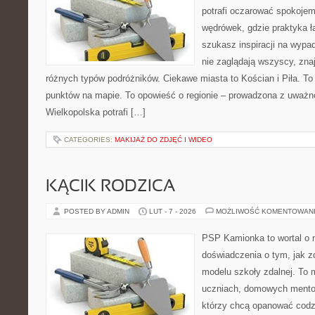
potrafi oczarować spokojem
wędrówek, gdzie praktyka łą
szukasz inspiracji na wypa
nie zaglądają wszyscy, znaj
różnych typów podróżników. Ciekawe miasta to Kościan i Piła. To 
punktów na mapie. To opowieść o regionie – prowadzona z uważno
Wielkopolska potrafi […]
CATEGORIES:
MAKIJAŻ DO ZDJĘĆ I WIDEO
KĄCIK RODZICA
POSTED BY ADMIN
LUT - 7 - 2026
MOŻLIWOŚĆ KOMENTOWAN
PSP Kamionka to wortal o n
doświadczenia o tym, jak 
modelu szkoły zdalnej. To 
uczniach, domowych mentor
którzy chcą opanować codzi