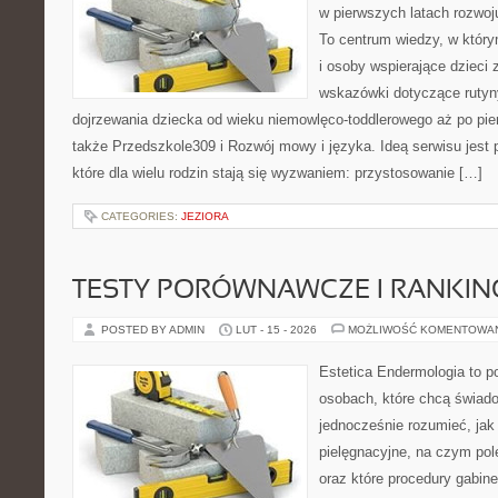
w pierwszych latach rozwo
To centrum wiedzy, w któr
i osoby wspierające dzieci 
wskazówki dotyczące rutyn
dojrzewania dziecka od wieku niemowlęco-toddlerowego aż po pie
także Przedszkole309 i Rozwój mowy i języka. Ideą serwisu jest
które dla wielu rodzin stają się wyzwaniem: przystosowanie […]
CATEGORIES:
JEZIORA
TESTY PORÓWNAWCZE I RANKIN
POSTED BY ADMIN
LUT - 15 - 2026
MOŻLIWOŚĆ KOMENTOWA
Estetica Endermologia to p
osobach, które chcą świado
jednocześnie rozumieć, jak 
pielęgnacyjne, na czym po
oraz które procedury gabine