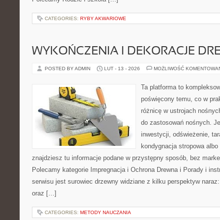
CATEGORIES:
RYBY AKWARIOWE
WYKOŃCZENIA I DEKORACJE DR
POSTED BY ADMIN
LUT - 13 - 2026
MOŻLIWOŚĆ KOMENTOWA
Ta platforma to komplekso
poświęcony temu, co w prak
różnicę w ustrojach nośnyc
do zastosowań nośnych. Jeże
inwestycji, odświeżenie, ta
kondygnacja stropowa albo 
znajdziesz tu informacje podane w przystępny sposób, bez marke
Polecamy kategorie Impregnacja i Ochrona Drewna i Porady i ins
serwisu jest surowiec drzewny widziane z kilku perspektyw naraz: i
oraz […]
CATEGORIES:
METODY NAUCZANIA