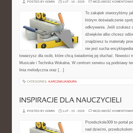
POSTED BY ADMIN
LUT - 16 - 2026
MOŻLIWOŚĆ KOMENTOWA
To zakątek stworzyliśmy ja
którym doświadczenie spoty
odkrywania. Jeśli szukasz c
dźwięków albo chcesz odśw
znajdziesz tu materiały pr
nie jest sucha encyklopedia
towarzysz dla osób, które chcą świadomiej jej słuchać. Nowości 
Musicale i Technika Wokalna. W centrum serwisu są podstawy teor
linia melodyczna oraz […]
CATEGORIES:
KARCZMAJANDURA
INSPIRACJE DLA NAUCZYCIELI
POSTED BY ADMIN
LUT - 15 - 2026
MOŻLIWOŚĆ KOMENTOWA
Przedszkole309 to portal 
nad dziećmi, przedszkolom 