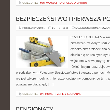
CATEGORIES:
MOTYWACJA I PSYCHOLOGIA SPORTU
BEZPIECZEŃSTWO I PIERWSZA 
POSTED BY ADMIN
LUT - 9 - 2026
MOŻLIWOŚĆ KOMENTOWAN
PRZEDSZKOLE NA 5 – serw
przestrzeń, w którym rodzi
dziecko przez żłobek znajd
skupia się na realnych syt
wejściem w nową rutynę, na
rówieśniczymi oraz dojrze
przedszkolnym. Polecamy Bezpieczeństwo i pierwsza pomoc i Mon
nie jest zbiorem definicji. To raczej codzienny pomocnik po tym, 
pojawia się płacz, gdy […]
CATEGORIES:
DARMOWE PRZEPISY KULINARNE
PENSJONATY