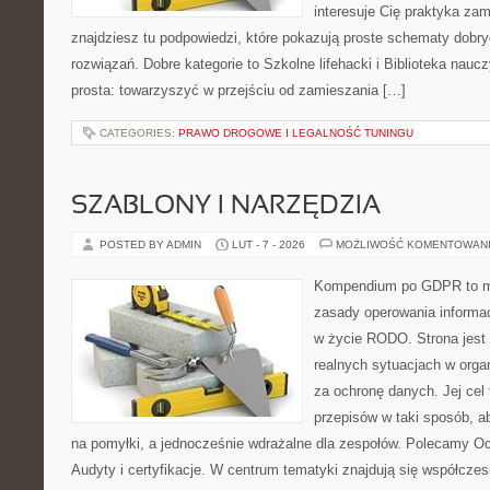
interesuje Cię praktyka zam
znajdziesz tu podpowiedzi, które pokazują proste schematy dob
rozwiązań. Dobre kategorie to Szkolne lifehacki i Biblioteka naucz
prosta: towarzyszyć w przejściu od zamieszania […]
CATEGORIES:
PRAWO DROGOWE I LEGALNOŚĆ TUNINGU
SZABLONY I NARZĘDZIA
POSTED BY ADMIN
LUT - 7 - 2026
MOŻLIWOŚĆ KOMENTOWAN
Kompendium po GDPR to mi
zasady operowania informa
w życie RODO. Strona jest
realnych sytuacjach w orga
za ochronę danych. Jej cel t
przepisów w taki sposób, a
na pomyłki, a jednocześnie wdrażalne dla zespołów. Polecamy Oc
Audyty i certyfikacje. W centrum tematyki znajdują się współcze