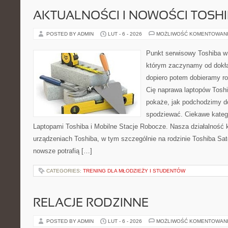
AKTUALNOŚCI I NOWOŚCI TOSH
POSTED BY ADMIN
LUT - 6 - 2026
MOŻLIWOŚĆ KOMENTOWAN
Punkt serwisowy Toshiba w
którym zaczynamy od dokład
dopiero potem dobieramy roz
Cię naprawa laptopów Toshi
pokaże, jak podchodzimy d
spodziewać. Ciekawe kateg
Laptopami Toshiba i Mobilne Stacje Robocze. Nasza działalność k
urządzeniach Toshiba, w tym szczególnie na rodzinie Toshiba Sate
nowsze potrafią […]
CATEGORIES:
TRENING DLA MŁODZIEŻY I STUDENTÓW
RELACJE RODZINNE
POSTED BY ADMIN
LUT - 6 - 2026
MOŻLIWOŚĆ KOMENTOWAN