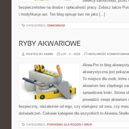
selekcji samochodu, przez o
bezpieczeństwo na drodze i opłacalność pracy. Zobacz także Pora
i modyfikacje aut. Ten blog opisuje taxi nie jako […]
CATEGORIES:
OMNOMNOM
RYBY AKWARIOWE
POSTED BY ADMIN
LUT - 2 - 2026
MOŻLIWOŚĆ KOMENTOWAN
Akwa-Pro to blog akwaryst
akwarystyczna jest pokazan
To miejsce dla osób, które
akwarium bez zbędnego zad
sprawdzone kroki. Strona s
prowadzić swoje akwarium
bezpieczny, niezależnie od tego, czy startujesz od zera, czy masz
doświadczeń. Ciekawe kategorie dla wszystkich to Akwaria Słodko
CATEGORIES:
PORADNIKI DLA RODZIN I GRUP