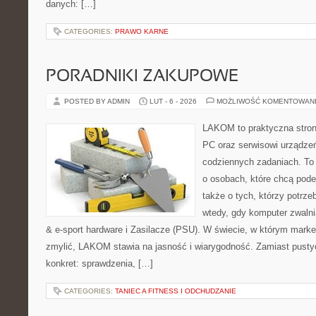
danych: […]
CATEGORIES:
PRAWO KARNE
PORADNIKI ZAKUPOWE
POSTED BY ADMIN
LUT - 6 - 2026
MOŻLIWOŚĆ KOMENTOWAN
LAKOM to praktyczna stro
PC oraz serwisowi urządzeń
codziennych zadaniach. To
o osobach, które chcą pode
także o tych, którzy potrz
wtedy, gdy komputer zwalni
& e-sport hardware i Zasilacze (PSU). W świecie, w którym market
zmylić, LAKOM stawia na jasność i wiarygodność. Zamiast pusty
konkret: sprawdzenia, […]
CATEGORIES:
TANIEC A FITNESS I ODCHUDZANIE