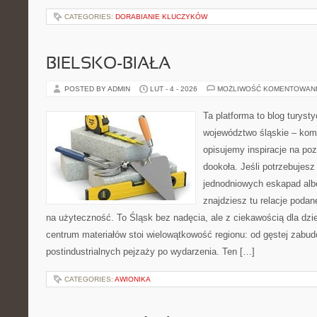
CATEGORIES:
DORABIANIE KLUCZYKÓW
BIELSKO-BIAŁA
POSTED BY ADMIN
LUT - 4 - 2026
MOŻLIWOŚĆ KOMENTOWAN
Ta platforma to blog turys
województwo śląskie – ko
opisujemy inspiracje na po
dookoła. Jeśli potrzebuje
jednodniowych eskapad albo
znajdziesz tu relacje podan
na użyteczność. To Śląsk bez nadęcia, ale z ciekawością dla dzie
centrum materiałów stoi wielowątkowość regionu: od gęstej zabud
postindustrialnych pejzaży po wydarzenia. Ten […]
CATEGORIES:
AWIONIKA