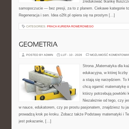
zredukować tkankę tłuszcz
samopoczucie — bez presji, za to z planem. Ciekawe kategorie to 
Regeneracja i sen. Idea o2fit.pl opiera się na prostym […]
CATEGORIES:
PRACA KURIERA ROWEROWEGO
GEOMETRIA
POSTED BY ADMIN
LUT - 10 - 2026
MOŻLIWOŚĆ KOMENTOWA
Strona „Matematyka dla każ
edukacyjna, w której liczby
a stają się narzędziem. To
chcą ogarnić matematykę od
którzy potrzebują powtórki
Niezależnie od tego, czy j
w nauce, edukatorem, czy po prostu pasjonatem, znajdziesz tu ja
prowadzą krok po kroku. Zobacz także Podstawy matematyki i Teo
jest pokazanie, […]