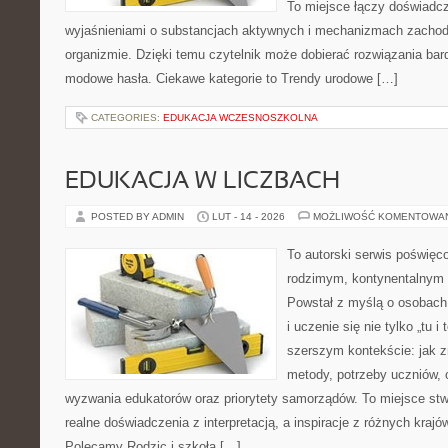
To miejsce łączy doświadcz
wyjaśnieniami o substancjach aktywnych i mechanizmach zachod
organizmie. Dzięki temu czytelnik może dobierać rozwiązania bar
modowe hasła. Ciekawe kategorie to Trendy urodowe […]
CATEGORIES:
EDUKACJA WCZESNOSZKOLNA
EDUKACJA W LICZBACH
POSTED BY ADMIN
LUT - 14 - 2026
MOŻLIWOŚĆ KOMENTOWA
To autorski serwis poświęco
rodzimym, kontynentalnym
Powstał z myślą o osobach,
i uczenie się nie tylko „tu i
szerszym kontekście: jak z
metody, potrzeby uczniów, 
wyzwania edukatorów oraz priorytety samorządów. To miejsce stw
realne doświadczenia z interpretacją, a inspiracje z różnych krajó
Polecamy Rodzic i szkoła […]