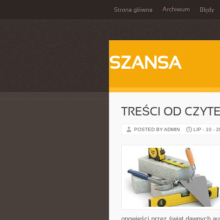
Archiwum
Strona główna
Błędy
SZANSA
TREŚCI OD CZYT
POSTED BY ADMIN
LIP - 10 - 
opowieści przez świat dawnych au