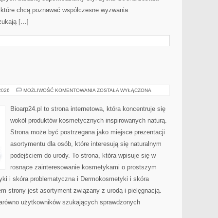
 które chcą poznawać współczesne wyzwania
zukają […]
EKO-
 2026
MOŻLIWOŚĆ KOMENTOWANIA
ZOSTAŁA WYŁĄCZONA
MAKIJAŻ
Bioarp24.pl to strona internetowa, która koncentruje się
wokół produktów kosmetycznych inspirowanych naturą.
Strona może być postrzegana jako miejsce prezentacji
asortymentu dla osób, które interesują się naturalnym
podejściem do urody. To strona, która wpisuje się w
rosnące zainteresowanie kosmetykami o prostszym
i i skóra problematyczna i Dermokosmetyki i skóra
strony jest asortyment związany z urodą i pielęgnacją.
zarówno użytkowników szukających sprawdzonych