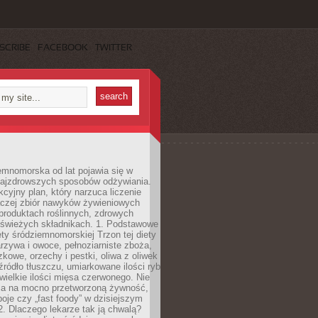
SCRIBE
FACEBOOK
TWITTER
emnomorska od lat pojawia się w
najzdrowszych sposobów odżywiania.
kcyjny plan, który narzuca liczenie
 raczej zbiór nawyków żywieniowych
produktach roślinnych, zdrowych
i świeżych składnikach. 1. Podstawowe
ety śródziemnomorskiej Trzon tej diety
rzywa i owoce, pełnoziarniste zboża,
zkowe, orzechy i pestki, oliwa z oliwek
źródło tłuszczu, umiarkowane ilości ryb
iewielkie ilości mięsa czerwonego. Nie
ca na mocno przetworzoną żywność,
oje czy „fast foody” w dzisiejszym
2. Dlaczego lekarze tak ją chwalą?