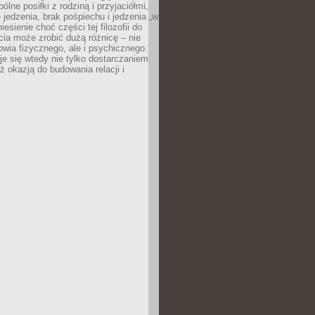
ólne posiłki z rodziną i przyjaciółmi,
 jedzenia, brak pośpiechu i jedzenia „w
iesienie choć części tej filozofii do
ia może zrobić dużą różnicę – nie
rowia fizycznego, ale i psychicznego.
je się wtedy nie tylko dostarczaniem
też okazją do budowania relacji i