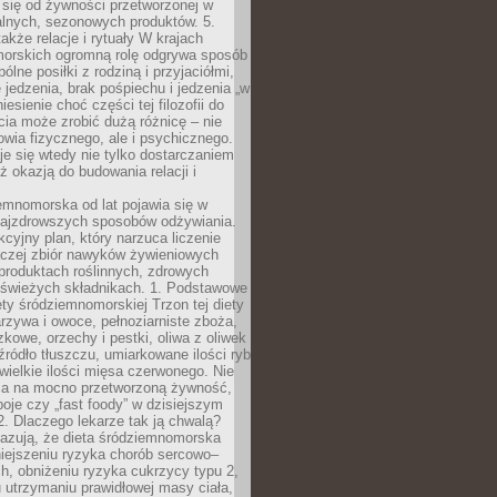
 się od żywności przetworzonej w
alnych, sezonowych produktów. 5.
także relacje i rytuały W krajach
orskich ogromną rolę odgrywa sposób
ólne posiłki z rodziną i przyjaciółmi,
 jedzenia, brak pośpiechu i jedzenia „w
iesienie choć części tej filozofii do
ia może zrobić dużą różnicę – nie
rowia fizycznego, ale i psychicznego.
je się wtedy nie tylko dostarczaniem
też okazją do budowania relacji i
emnomorska od lat pojawia się w
najzdrowszych sposobów odżywiania.
kcyjny plan, który narzuca liczenie
 raczej zbiór nawyków żywieniowych
produktach roślinnych, zdrowych
i świeżych składnikach. 1. Podstawowe
ety śródziemnomorskiej Trzon tej diety
rzywa i owoce, pełnoziarniste zboża,
zkowe, orzechy i pestki, oliwa z oliwek
źródło tłuszczu, umiarkowane ilości ryb
iewielkie ilości mięsa czerwonego. Nie
ca na mocno przetworzoną żywność,
oje czy „fast foody” w dzisiejszym
2. Dlaczego lekarze tak ją chwalą?
azują, że dieta śródziemnomorska
iejszeniu ryzyka chorób sercowo–
, obniżeniu ryzyka cukrzycy typu 2,
 utrzymaniu prawidłowej masy ciała,