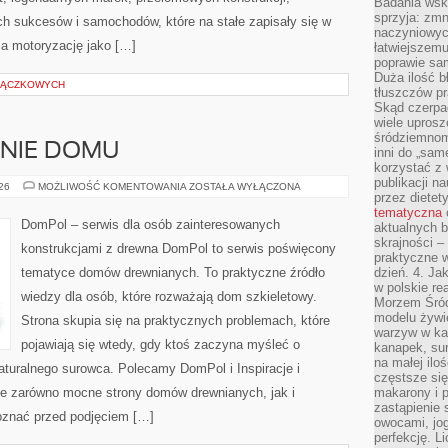
Badania wsk
sprzyja: zmn
 sukcesów i samochodów, które na stałe zapisały się w
naczyniowych
ia motoryzację jako […]
łatwiejszemu
poprawie sam
Duża ilość b
TRĄCZKOWYCH
tłuszczów pr
Skąd czerpać
wiele uprosz
śródziemnomo
ENIE DOMU
inni do „same
korzystać z 
publikacji n
OGRÓD
026
MOŻLIWOŚĆ KOMENTOWANIA
ZOSTAŁA WYŁĄCZONA
przez diete
I
OTOCZENIE
tematyczna
DOMU
DomPol – serwis dla osób zainteresowanych
aktualnych b
skrajności –
konstrukcjami z drewna DomPol to serwis poświęcony
praktyczne w
tematyce domów drewnianych. To praktyczne źródło
dzień. 4. J
w polskie re
wiedzy dla osób, które rozważają dom szkieletowy.
Morzem Śród
modelu żywie
Strona skupia się na praktycznych problemach, które
warzyw w ka
pojawiają się wtedy, gdy ktoś zaczyna myśleć o
kanapek, su
na małej ilo
uralnego surowca. Polecamy DomPol i Inspiracje i
częstsze się
je zarówno mocne strony domów drewnianych, jak i
makarony i p
zastąpienie 
poznać przed podjęciem […]
owocami, jog
perfekcję. L