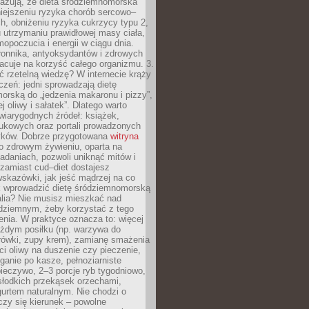
azują, że dieta śródziemnomorska
iejszeniu ryzyka chorób sercowo–
, obniżeniu ryzyka cukrzycy typu 2,
 utrzymaniu prawidłowej masy ciała,
opoczucia i energii w ciągu dnia.
łonnika, antyoksydantów i zdrowych
acuje na korzyść całego organizmu. 3.
 rzetelną wiedzę? W internecie krąży
czeń: jedni sprowadzają dietę
rską do „jedzenia makaronu i pizzy”,
j oliwy i sałatek”. Dlatego warto
wiarygodnych źródeł: książek,
aukowych oraz portali prowadzonych
tyków. Dobrze przygotowana
witryna
o zdrowym żywieniu, oparta na
adaniach, pozwoli uniknąć mitów i
 zamiast cud–diet dostajesz
skazówki, jak jeść mądrzej na co
ak wprowadzić dietę śródziemnomorską
alia? Nie musisz mieszkać nad
ziemnym, żeby korzystać z tego
nia. W praktyce oznacza to: więcej
żdym posiłku (np. warzywa do
rówki, zupy krem), zamianę smażenia
ści oliwy na duszenie czy pieczenie,
ganie po kasze, pełnoziarniste
ieczywo, 2–3 porcje ryb tygodniowo,
słodkich przekąsek orzechami,
urtem naturalnym. Nie chodzi o
iczy się kierunek – powolne