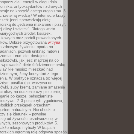
opoczucia i energii w ciągu dnia.
łonnika, antyoksydantów i zdrowych
acuje na korzyść całego organizmu. 3.
 rzetelną wiedzę? W internecie krąży
czeń: jedni sprowadzają dietę
rską do „jedzenia makaronu i pizzy”,
j oliwy i sałatek”. Dlatego warto
wiarygodnych źródeł: książek,
aukowych oraz portali prowadzonych
tyków. Dobrze przygotowana
witryna
o zdrowym żywieniu, oparta na
adaniach, pozwoli uniknąć mitów i
 zamiast cud–diet dostajesz
skazówki, jak jeść mądrzej na co
ak wprowadzić dietę śródziemnomorską
alia? Nie musisz mieszkać nad
ziemnym, żeby korzystać z tego
nia. W praktyce oznacza to: więcej
żdym posiłku (np. warzywa do
rówki, zupy krem), zamianę smażenia
ści oliwy na duszenie czy pieczenie,
ganie po kasze, pełnoziarniste
ieczywo, 2–3 porcje ryb tygodniowo,
słodkich przekąsek orzechami,
urtem naturalnym. Nie chodzi o
iczy się kierunek – powolne
 się od żywności przetworzonej w
alnych, sezonowych produktów. 5.
także relacje i rytuały W krajach
orskich ogromną rolę odgrywa sposób