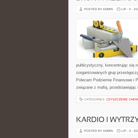
POSTED BY ADMIN
LIP - 5 - 2
publicystyczny, koncentrując się 
zorganizowanych grup przestępczy
Polecam Podziemie Finansowe i Pyt
związane z mafią, przedstawiając 
CATEGORIES:
CZYSZCZENIE CHEM
KARDIO I WYTR
POSTED BY ADMIN
LIP - 4 - 2