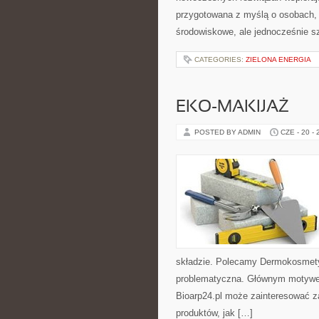
przygotowana z myślą o osobach,
środowiskowe, ale jednocześnie s
CATEGORIES:
ZIELONA ENERGIA
EKO-MAKIJAŻ
POSTED BY ADMIN
CZE - 20 -
składzie. Polecamy Dermokosmetyk
problematyczna. Głównym motywem 
Bioarp24.pl może zainteresować 
produktów, jak […]