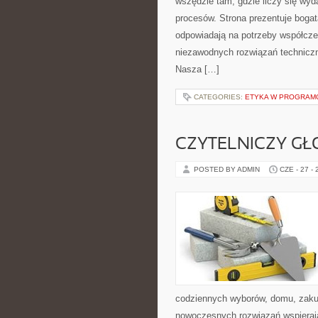
wszędzie tam, gdzie liczy się wy
procesów. Strona prezentuje bogatą
odpowiadają na potrzeby współcze
niezawodnych rozwiązań techniczn
Nasza […]
CATEGORIES:
ETYKA W PROGRAMO
CZYTELNICZY GŁ
POSTED BY ADMIN
CZE - 27 -
codziennych wyborów, domu, zakupó
nowoczesnych rozwiązań wspierając