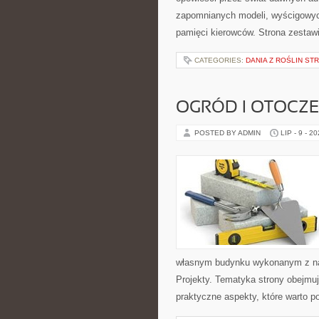
zapomnianych modeli, wyścigowych
pamięci kierowców. Strona zestaw
CATEGORIES:
DANIA Z ROŚLIN S
OGRÓD I OTOCZ
POSTED BY ADMIN
LIP - 9 - 2
własnym budynku wykonanym z nat
Projekty. Tematyka strony obejmu
praktyczne aspekty, które warto 