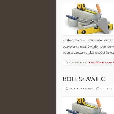
znaleźć wartościowe materiały dot
odżywiania oraz świadomego rozwij
popularyzowaniu aktywności fizyc
CATEGORIES:
GOTOWANIE NA WY
BOLESŁAWIEC
POSTED BY ADMIN
LIP - 2 - 2