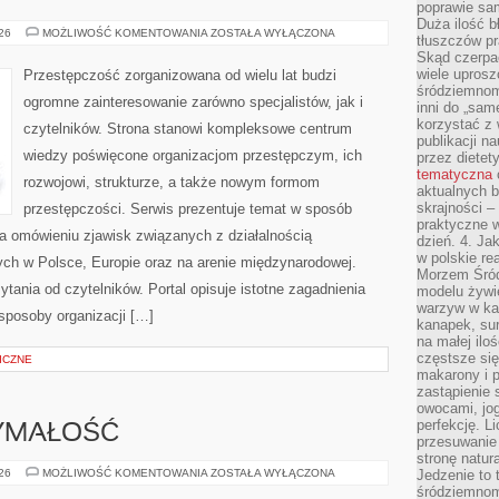
poprawie sam
Duża ilość b
BROŃ
026
MOŻLIWOŚĆ KOMENTOWANIA
ZOSTAŁA WYŁĄCZONA
tłuszczów pr
I
Skąd czerpać
PRZEMOC
wiele uprosz
Przestępczość zorganizowana od wielu lat budzi
śródziemnomo
ogromne zainteresowanie zarówno specjalistów, jak i
inni do „same
korzystać z 
czytelników. Strona stanowi kompleksowe centrum
publikacji n
wiedzy poświęcone organizacjom przestępczym, ich
przez diete
tematyczna
rozwojowi, strukturze, a także nowym formom
aktualnych b
skrajności –
przestępczości. Serwis prezentuje temat w sposób
praktyczne w
na omówieniu zjawisk związanych z działalnością
dzień. 4. J
w polskie re
ch w Polsce, Europie oraz na arenie międzynarodowej.
Morzem Śród
ania od czytelników. Portal opisuje istotne zagadnienia
modelu żywie
warzyw w ka
sposoby organizacji […]
kanapek, su
na małej ilo
częstsze się
ICZNE
makarony i p
zastąpienie 
owocami, jog
perfekcję. L
ZYMAŁOŚĆ
przesuwanie
stronę natur
KARDIO
026
MOŻLIWOŚĆ KOMENTOWANIA
ZOSTAŁA WYŁĄCZONA
Jedzenie to 
I
śródziemnom
WYTRZYMAŁOŚĆ