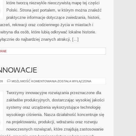
które tworzą niezwykle nieoczywistą mapę tej części
Polski. Strona jest portalem, w którym można znaleźć
praktyczne informacje dotyczące zwiedzania, historii,
ydarzeń, rekreacji oraz codziennego życia w miastach i
tryna dla osób, które lubią odkrywać lokalne historie.
łącznie do najbardziej znanych atrakcji, […]
WANE
INNOWACJE
TECHNOLOGIE
026
MOŻLIWOŚĆ KOMENTOWANIA
ZOSTAŁA WYŁĄCZONA
I
INNOWACJE
Tworzymy innowacyjne rozwiązania przeznaczone dla
zakładów produkcyjnych, dostarczając wysokiej jakości
systemy oraz urządzenia wykorzystujące technologię
wysokiego ciśnienia. Nasza działalność koncentruje się
na projektowaniu, produkcji, wdrażaniu oraz rozwoju
nowoczesnych rozwiązań, które znajdują zastosowanie