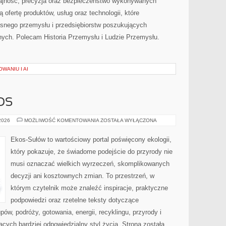
dajność, precyzja oraz bezpieczeństwo wykonywanych
 ofertę produktów, usług oraz technologii, które
snego przemysłu i przedsiębiorstw poszukujących
ych. Polecam Historia Przemysłu i Ludzie Przemysłu.
WANIU I AI
OS
CZYTELNICZY
 2026
MOŻLIWOŚĆ KOMENTOWANIA
ZOSTAŁA WYŁĄCZONA
GŁOS
Ekos-Sułów to wartościowy portal poświęcony ekologii,
który pokazuje, że świadome podejście do przyrody nie
musi oznaczać wielkich wyrzeczeń, skomplikowanych
decyzji ani kosztownych zmian. To przestrzeń, w
którym czytelnik może znaleźć inspiracje, praktyczne
podpowiedzi oraz rzetelne teksty dotyczące
w, podróży, gotowania, energii, recyklingu, przyrody i
ych bardziej odpowiedzialny styl życia. Strona została