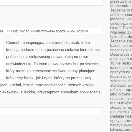
przesuwanie
stronę natur
Jedzenie to 
śródziemnom
jedzenia: wsp
celebrowanie
biegu”. Przen
MALEZJA
026
MOŻLIWOŚĆ KOMENTOWANIA
ZOSTAŁA WYŁĄCZONA
własnego życ
tylko dla zd
Jedzenie sta
Cherrish to inspirująca przestrzeń dla osób, które
kalorii, ale 
kochają podróże i chcą poznawać ciekawe kierunki bez
odpoczynku.
Dieta śródzi
pośpiechu, z ciekawością i otwartością na nowe
rankingach 
To nie restry
doświadczenia. To internetowy przewodnik po świecie,
kalorii, ale
który może zainteresować zarówno osoby planujące
opartych na 
tłuszczach 
krótki city break, jak i tych, którzy po prostu lubią
założenia di
jach, kuchni, historii oraz codzienności różnych krajów.
stanowią: wa
rośliny strąc
 ciekawostki z lekkim, przystępnym sposobem opowiadania,
jako główne 
i nabiału, n
ma tu miejs
słodzone nap
rozumieniu. 
Badania wsk
sprzyja: zmn
naczyniowych
łatwiejszemu