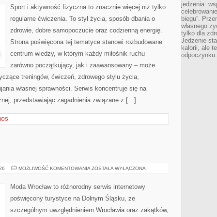
jedzenia: wsp
Sport i aktywność fizyczna to znacznie więcej niż tylko
celebrowanie
regularne ćwiczenia. To styl życia, sposób dbania o
biegu”. Przen
własnego życ
zdrowie, dobre samopoczucie oraz codzienną energię.
tylko dla zd
Jedzenie sta
Strona poświęcona tej tematyce stanowi rozbudowane
kalorii, ale 
centrum wiedzy, w którym każdy miłośnik ruchu –
odpoczynku.
zarówno początkujący, jak i zaawansowany – może
yczące treningów, ćwiczeń, zdrowego stylu życia,
ania własnej sprawności. Serwis koncentruje się na
znej, przedstawiając zagadnienia związane z […]
NOS
BOLESŁAWIEC
026
MOŻLIWOŚĆ KOMENTOWANIA
ZOSTAŁA WYŁĄCZONA
Moda Wrocław to różnorodny serwis internetowy
poświęcony turystyce na Dolnym Śląsku, ze
szczególnym uwzględnieniem Wrocławia oraz zakątków,