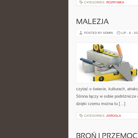
CATEGORIES:
ROZRYWKA
MALEZJA
POSTED BY ADMIN
LIP - 6 - 2
czytać o świecie, kulturach, atrakc
Strona łączy w sobie podróżnicze
dzięki czemu można tu […]
CATEGORIES:
ZAROSLA
BROŃ I PRZEMOC