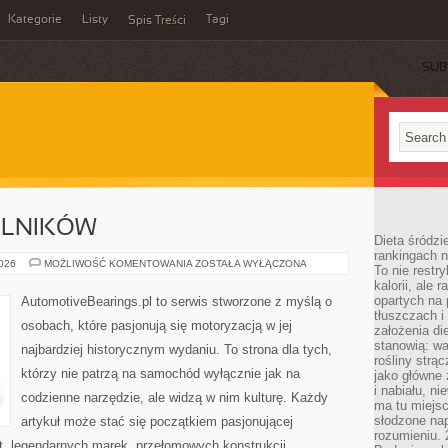
Kategorie
Listy
Tagi
Spis Treści
SUB
ELNIKÓW
Dieta śródzi
rankingach 
TREŚCI
2026
MOŻLIWOŚĆ KOMENTOWANIA
ZOSTAŁA WYŁĄCZONA
To nie restry
OD
kalorii, ale
CZYTELNIKÓW
opartych na 
AutomotiveBearings.pl to serwis stworzone z myślą o
tłuszczach 
osobach, które pasjonują się motoryzacją w jej
założenia di
stanowią: wa
najbardziej historycznym wydaniu. To strona dla tych,
rośliny strąc
którzy nie patrzą na samochód wyłącznie jak na
jako główne 
i nabiału, n
codzienne narzędzie, ale widzą w nim kulturę. Każdy
ma tu miejs
słodzone nap
artykuł może stać się początkiem pasjonującej
rozumieniu. 
t, legendarnych marek, przełomowych konstrukcji,