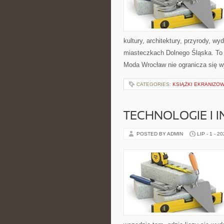
kultury, architektury, przyrody, w
miasteczkach Dolnego Śląska. To wi
Moda Wrocław nie ogranicza się wy
CATEGORIES:
KSIĄŻKI EKRANIZO
TECHNOLOGIE I 
POSTED BY ADMIN
LIP - 1 - 2