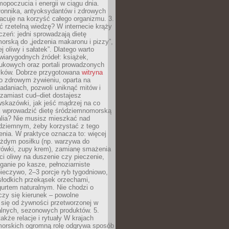
opoczucia i energii w ciągu dnia.
łonnika, antyoksydantów i zdrowych
acuje na korzyść całego organizmu. 3.
 rzetelną wiedzę? W internecie krąży
czeń: jedni sprowadzają dietę
rską do „jedzenia makaronu i pizzy”,
j oliwy i sałatek”. Dlatego warto
wiarygodnych źródeł: książek,
aukowych oraz portali prowadzonych
tyków. Dobrze przygotowana
witryna
o zdrowym żywieniu, oparta na
adaniach, pozwoli uniknąć mitów i
 zamiast cud–diet dostajesz
skazówki, jak jeść mądrzej na co
ak wprowadzić dietę śródziemnomorską
alia? Nie musisz mieszkać nad
ziemnym, żeby korzystać z tego
nia. W praktyce oznacza to: więcej
żdym posiłku (np. warzywa do
rówki, zupy krem), zamianę smażenia
ści oliwy na duszenie czy pieczenie,
ganie po kasze, pełnoziarniste
ieczywo, 2–3 porcje ryb tygodniowo,
słodkich przekąsek orzechami,
urtem naturalnym. Nie chodzi o
iczy się kierunek – powolne
 się od żywności przetworzonej w
alnych, sezonowych produktów. 5.
także relacje i rytuały W krajach
orskich ogromną rolę odgrywa sposób