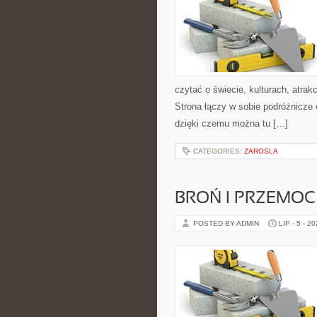
czytać o świecie, kulturach, atrakc
Strona łączy w sobie podróżnicze
dzięki czemu można tu […]
CATEGORIES:
ZAROSLA
BROŃ I PRZEMOC
POSTED BY ADMIN
LIP - 5 - 2