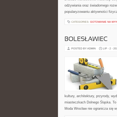
odżywiania oraz świadomego rozwij
popularyzowaniu aktywności fizyc
CATEGORIES:
GOTOWANIE NA WY
BOLESŁAWIEC
POSTED BY ADMIN
LIP - 2 - 2
kultury, architektury, przyrody, w
miasteczkach Dolnego Śląska. To wi
Moda Wrocław nie ogranicza się wy