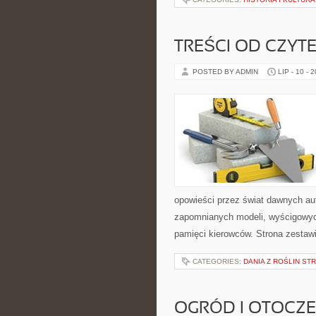
TREŚCI OD CZYT
POSTED BY ADMIN
LIP - 10 - 
opowieści przez świat dawnych au
zapomnianych modeli, wyścigowych
pamięci kierowców. Strona zestaw
CATEGORIES:
DANIA Z ROŚLIN S
OGRÓD I OTOCZ