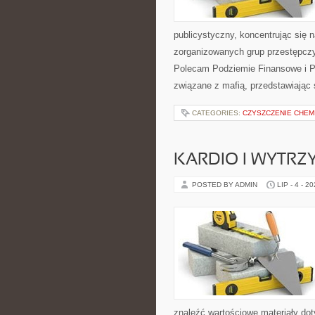
publicystyczny, koncentrując się 
zorganizowanych grup przestępczy
Polecam Podziemie Finansowe i Pyt
związane z mafią, przedstawiając 
CATEGORIES:
CZYSZCZENIE CHEM
KARDIO I WYTR
POSTED BY ADMIN
LIP - 4 - 2
znaleźć wartościowe materiały dot