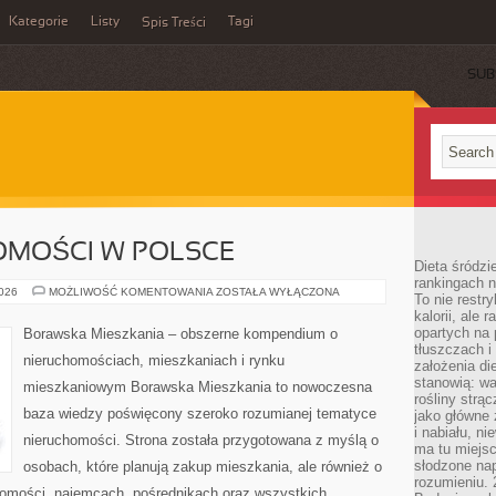
Kategorie
Listy
Tagi
Spis Treści
SUB
OMOŚCI W POLSCE
Dieta śródzi
rankingach 
RYNEK
2026
MOŻLIWOŚĆ KOMENTOWANIA
ZOSTAŁA WYŁĄCZONA
To nie restry
NIERUCHOMOŚCI
kalorii, ale
W
POLSCE
opartych na 
Borawska Mieszkania – obszerne kompendium o
tłuszczach 
nieruchomościach, mieszkaniach i rynku
założenia di
stanowią: wa
mieszkaniowym Borawska Mieszkania to nowoczesna
rośliny strąc
baza wiedzy poświęcony szeroko rozumianej tematyce
jako główne 
i nabiału, n
nieruchomości. Strona została przygotowana z myślą o
ma tu miejs
słodzone nap
osobach, które planują zakup mieszkania, ale również o
rozumieniu. 
chomości, najemcach, pośrednikach oraz wszystkich