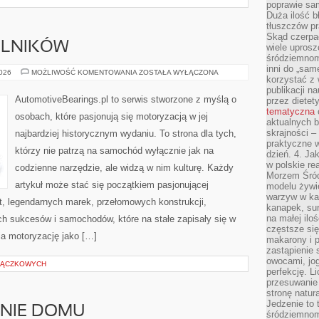
poprawie sam
Duża ilość b
tłuszczów pr
Skąd czerpać
ELNIKÓW
wiele uprosz
śródziemnomo
inni do „same
TREŚCI
2026
MOŻLIWOŚĆ KOMENTOWANIA
ZOSTAŁA WYŁĄCZONA
korzystać z 
OD
CZYTELNIKÓW
publikacji n
AutomotiveBearings.pl to serwis stworzone z myślą o
przez diete
tematyczna
osobach, które pasjonują się motoryzacją w jej
aktualnych b
skrajności –
najbardziej historycznym wydaniu. To strona dla tych,
praktyczne w
którzy nie patrzą na samochód wyłącznie jak na
dzień. 4. J
w polskie re
codzienne narzędzie, ale widzą w nim kulturę. Każdy
Morzem Śród
artykuł może stać się początkiem pasjonującej
modelu żywie
warzyw w ka
t, legendarnych marek, przełomowych konstrukcji,
kanapek, su
na małej ilo
 sukcesów i samochodów, które na stałe zapisały się w
częstsze się
ia motoryzację jako […]
makarony i p
zastąpienie 
owocami, jog
TRĄCZKOWYCH
perfekcję. L
przesuwanie
stronę natur
Jedzenie to 
ENIE DOMU
śródziemnom