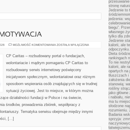
przesuwanie
stronę natur
Jedzenie to 
śródziemnom
jedzenia: wsp
celebrowanie
biegu”. Przen
własnego życ
 MOTYWACJA
tylko dla zd
Jedzenie sta
kalorii, ale 
KOORDYNACJA
2026
MOŻLIWOŚĆ KOMENTOWANIA
ZOSTAŁA WYŁĄCZONA
I
odpoczynku.
MOTYWACJA
Dieta śródzi
CP Caritas – rozbudowany portal o fundacjach,
rankingach 
To nie restry
wolontariacie i mądrym pomaganiu CP Caritas to
kalorii, ale
rozbudowany serwis internetowy poświęcony
opartych na 
tłuszczach 
inicjatywom społecznym, wolontariatowi oraz różnym
założenia di
sposobom wspierania osób znajdujących się w trudnej
stanowią: wa
rośliny strąc
sytuacji życiowej. Jest to miejsce, w którym można
jako główne 
i nabiału, n
ące działalności fundacji w Polsce i na świecie,
ma tu miejs
ia środków, prowadzenia zbiórek, współpracy z
słodzone nap
rozumieniu. 
ontariuszy. Tematyka serwisu obejmuje między innymi
Badania wsk
ści, […]
sprzyja: zmn
naczyniowych
łatwiejszemu