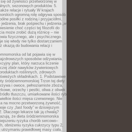
 się od żywności przetworzonej w
alnych, sezonowych produktów. 5.
także relacje i rytuały W krajach
orskich ogromną rolę odgrywa sposób
ólne posiłki z rodziną i przyjaciółmi,
 jedzenia, brak pośpiechu i jedzenia „w
iesienie choć części tej filozofii do
ia może zrobić dużą różnicę – nie
rowia fizycznego, ale i psychicznego.
je się wtedy nie tylko dostarczaniem
też okazją do budowania relacji i
emnomorska od lat pojawia się w
najzdrowszych sposobów odżywiania.
kcyjny plan, który narzuca liczenie
 raczej zbiór nawyków żywieniowych
produktach roślinnych, zdrowych
i świeżych składnikach. 1. Podstawowe
ety śródziemnomorskiej Trzon tej diety
rzywa i owoce, pełnoziarniste zboża,
zkowe, orzechy i pestki, oliwa z oliwek
źródło tłuszczu, umiarkowane ilości ryb
iewielkie ilości mięsa czerwonego. Nie
ca na mocno przetworzoną żywność,
oje czy „fast foody” w dzisiejszym
2. Dlaczego lekarze tak ją chwalą?
azują, że dieta śródziemnomorska
iejszeniu ryzyka chorób sercowo–
, obniżeniu ryzyka cukrzycy typu 2,
 utrzymaniu prawidłowej masy ciała,