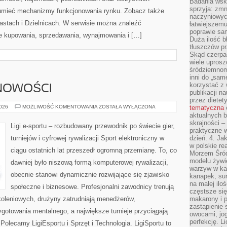
Badania wsk
sprzyja: zmn
zumieć mechanizmy funkcjonowania rynku. Zobacz także
naczyniowych
astach i Dzielnicach. W serwisie można znaleźć
łatwiejszemu
poprawie sam
e kupowania, sprzedawania, wynajmowania i […]
Duża ilość b
tłuszczów pr
Skąd czerpać
wiele uprosz
śródziemnomo
inni do „same
korzystać z 
 NOWOŚCI
publikacji n
przez diete
AKTUALNOŚCI
2026
MOŻLIWOŚĆ KOMENTOWANIA
ZOSTAŁA WYŁĄCZONA
tematyczna
I
aktualnych b
NOWOŚCI
skrajności –
Ligi e-sportu – rozbudowany przewodnik po świecie gier,
praktyczne w
turniejów i cyfrowej rywalizacji Sport elektroniczny w
dzień. 4. J
w polskie re
ciągu ostatnich lat przeszedł ogromną przemianę. To, co
Morzem Śród
modelu żywie
dawniej było niszową formą komputerowej rywalizacji,
warzyw w ka
obecnie stanowi dynamicznie rozwijające się zjawisko
kanapek, su
na małej ilo
społeczne i biznesowe. Profesjonalni zawodnicy trenują
częstsze się
oleniowych, drużyny zatrudniają menedżerów,
makarony i p
zastąpienie 
gotowania mentalnego, a największe turnieje przyciągają
owocami, jog
perfekcję. L
Polecamy LigiEsportu i Sprzęt i Technologia. LigiSportu to