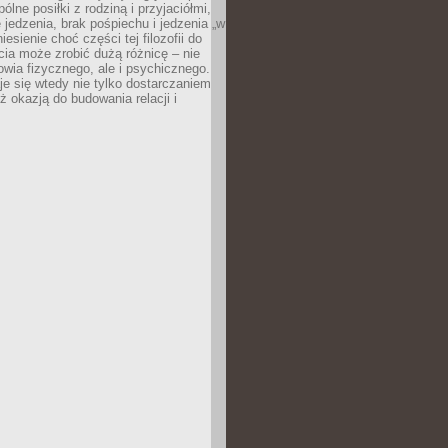
ólne posiłki z rodziną i przyjaciółmi,
 jedzenia, brak pośpiechu i jedzenia „w
iesienie choć części tej filozofii do
ia może zrobić dużą różnicę – nie
rowia fizycznego, ale i psychicznego.
je się wtedy nie tylko dostarczaniem
też okazją do budowania relacji i