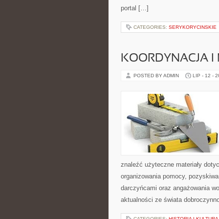
portal […]
CATEGORIES:
SERYKORYCINSKIE
KOORDYNACJA I
POSTED BY ADMIN
LIP - 12 - 
znaleźć użyteczne materiały dotycz
organizowania pomocy, pozyskiwan
darczyńcami oraz angażowania wol
aktualności ze świata dobroczynno
CATEGORIES:
HISTORIA I KULTURA