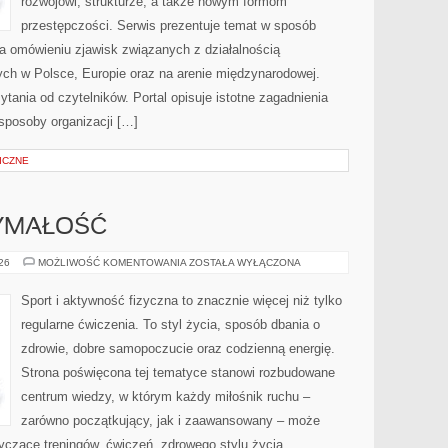
rozwojowi, strukturze, a także nowym formom
przestępczości. Serwis prezentuje temat w sposób
na omówieniu zjawisk związanych z działalnością
ch w Polsce, Europie oraz na arenie międzynarodowej.
ania od czytelników. Portal opisuje istotne zagadnienia
sposoby organizacji […]
ICZNE
ZYMAŁOŚĆ
KARDIO
026
MOŻLIWOŚĆ KOMENTOWANIA
ZOSTAŁA WYŁĄCZONA
I
WYTRZYMAŁOŚĆ
Sport i aktywność fizyczna to znacznie więcej niż tylko
regularne ćwiczenia. To styl życia, sposób dbania o
zdrowie, dobre samopoczucie oraz codzienną energię.
Strona poświęcona tej tematyce stanowi rozbudowane
centrum wiedzy, w którym każdy miłośnik ruchu –
zarówno początkujący, jak i zaawansowany – może
yczące treningów, ćwiczeń, zdrowego stylu życia,