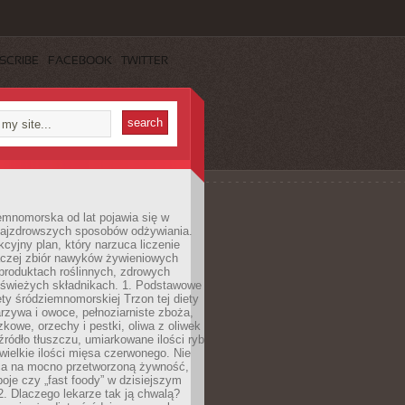
SCRIBE
FACEBOOK
TWITTER
emnomorska od lat pojawia się w
najzdrowszych sposobów odżywiania.
kcyjny plan, który narzuca liczenie
 raczej zbiór nawyków żywieniowych
produktach roślinnych, zdrowych
i świeżych składnikach. 1. Podstawowe
ety śródziemnomorskiej Trzon tej diety
rzywa i owoce, pełnoziarniste zboża,
zkowe, orzechy i pestki, oliwa z oliwek
źródło tłuszczu, umiarkowane ilości ryb
iewielkie ilości mięsa czerwonego. Nie
ca na mocno przetworzoną żywność,
oje czy „fast foody” w dzisiejszym
2. Dlaczego lekarze tak ją chwalą?