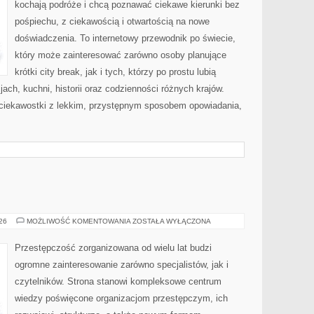
kochają podróże i chcą poznawać ciekawe kierunki bez
pośpiechu, z ciekawością i otwartością na nowe
doświadczenia. To internetowy przewodnik po świecie,
który może zainteresować zarówno osoby planujące
krótki city break, jak i tych, którzy po prostu lubią
jach, kuchni, historii oraz codzienności różnych krajów.
 ciekawostki z lekkim, przystępnym sposobem opowiadania,
BROŃ
026
MOŻLIWOŚĆ KOMENTOWANIA
ZOSTAŁA WYŁĄCZONA
I
PRZEMOC
Przestępczość zorganizowana od wielu lat budzi
ogromne zainteresowanie zarówno specjalistów, jak i
czytelników. Strona stanowi kompleksowe centrum
wiedzy poświęcone organizacjom przestępczym, ich