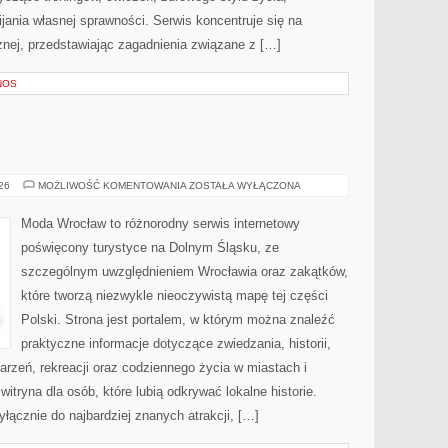
ania własnej sprawności. Serwis koncentruje się na
znej, przedstawiając zagadnienia związane z […]
NOS
BOLESŁAWIEC
026
MOŻLIWOŚĆ KOMENTOWANIA
ZOSTAŁA WYŁĄCZONA
Moda Wrocław to różnorodny serwis internetowy
poświęcony turystyce na Dolnym Śląsku, ze
szczególnym uwzględnieniem Wrocławia oraz zakątków,
które tworzą niezwykle nieoczywistą mapę tej części
Polski. Strona jest portalem, w którym można znaleźć
praktyczne informacje dotyczące zwiedzania, historii,
ydarzeń, rekreacji oraz codziennego życia w miastach i
tryna dla osób, które lubią odkrywać lokalne historie.
łącznie do najbardziej znanych atrakcji, […]