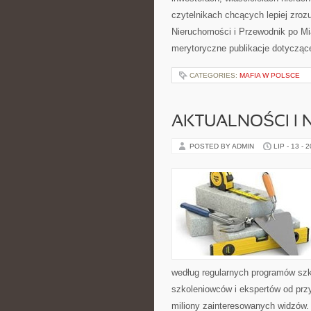
czytelnikach chcących lepiej zro
Nieruchomości i Przewodnik po Mi
merytoryczne publikacje dotycząc
CATEGORIES:
MAFIA W POLSCE
AKTUALNOŚCI I
POSTED BY ADMIN
LIP - 13 - 
według regularnych programów szk
szkoleniowców i ekspertów od przy
miliony zainteresowanych widzów. 