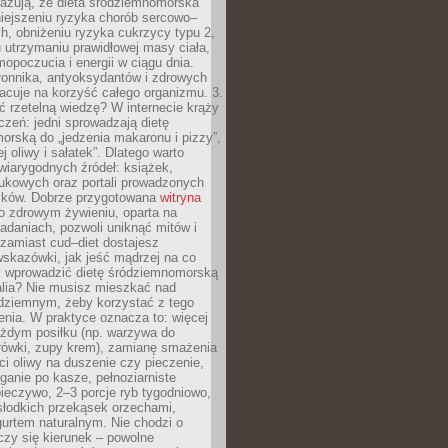
azują, że dieta śródziemnomorska
iejszeniu ryzyka chorób sercowo–
, obniżeniu ryzyka cukrzycy typu 2,
 utrzymaniu prawidłowej masy ciała,
opoczucia i energii w ciągu dnia.
łonnika, antyoksydantów i zdrowych
acuje na korzyść całego organizmu. 3.
 rzetelną wiedzę? W internecie krąży
czeń: jedni sprowadzają dietę
rską do „jedzenia makaronu i pizzy”,
j oliwy i sałatek”. Dlatego warto
wiarygodnych źródeł: książek,
aukowych oraz portali prowadzonych
tyków. Dobrze przygotowana
witryna
o zdrowym żywieniu, oparta na
adaniach, pozwoli uniknąć mitów i
 zamiast cud–diet dostajesz
skazówki, jak jeść mądrzej na co
ak wprowadzić dietę śródziemnomorską
alia? Nie musisz mieszkać nad
ziemnym, żeby korzystać z tego
nia. W praktyce oznacza to: więcej
żdym posiłku (np. warzywa do
rówki, zupy krem), zamianę smażenia
ści oliwy na duszenie czy pieczenie,
ganie po kasze, pełnoziarniste
ieczywo, 2–3 porcje ryb tygodniowo,
słodkich przekąsek orzechami,
urtem naturalnym. Nie chodzi o
iczy się kierunek – powolne