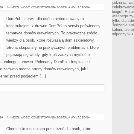
jedzenia: wsp
celebrowanie
OGRÓD
026
MOŻLIWOŚĆ KOMENTOWANIA
ZOSTAŁA WYŁĄCZONA
I
biegu”. Przen
OTOCZENIE
własnego życ
DOMU
DomPol – serwis dla osób zainteresowanych
tylko dla zd
Jedzenie sta
konstrukcjami z drewna DomPol to serwis poświęcony
kalorii, ale 
tematyce domów drewnianych. To praktyczne źródło
odpoczynku.
wiedzy dla osób, które rozważają dom szkieletowy.
Strona skupia się na praktycznych problemach, które
pojawiają się wtedy, gdy ktoś zaczyna myśleć o
uralnego surowca. Polecamy DomPol i Inspiracje i
je zarówno mocne strony domów drewnianych, jak i
poznać przed podjęciem […]
MALEZJA
026
MOŻLIWOŚĆ KOMENTOWANIA
ZOSTAŁA WYŁĄCZONA
Cherrish to inspirująca przestrzeń dla osób, które