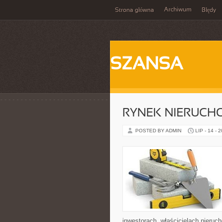
Archiwum
Strona główna
Błędy
SZANSA
RYNEK NIERUCH
POSTED BY ADMIN
LIP - 14 - 
inwestorach, właścicielach nieru