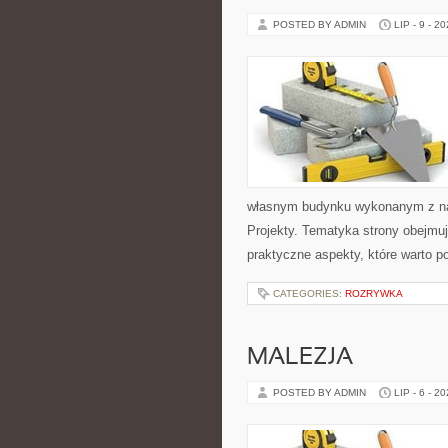
POSTED BY ADMIN
LIP - 9 - 2
własnym budynku wykonanym z nat
Projekty. Tematyka strony obejmu
praktyczne aspekty, które warto 
CATEGORIES:
ROZRYWKA
MALEZJA
POSTED BY ADMIN
LIP - 6 - 2