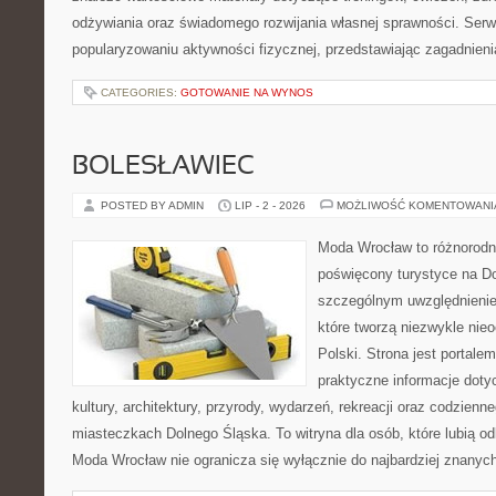
odżywiania oraz świadomego rozwijania własnej sprawności. Serwi
popularyzowaniu aktywności fizycznej, przedstawiając zagadnien
CATEGORIES:
GOTOWANIE NA WYNOS
BOLESŁAWIEC
POSTED BY ADMIN
LIP - 2 - 2026
MOŻLIWOŚĆ KOMENTOWAN
Moda Wrocław to różnorodn
poświęcony turystyce na D
szczególnym uwzględnienie
które tworzą niezwykle nie
Polski. Strona jest portal
praktyczne informacje dotyc
kultury, architektury, przyrody, wydarzeń, rekreacji oraz codzienn
miasteczkach Dolnego Śląska. To witryna dla osób, które lubią odk
Moda Wrocław nie ogranicza się wyłącznie do najbardziej znanych 