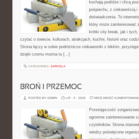
kochają podróże i chcą poz
pośpiechu, z ciekawością i
doświadczenia. To internet
który może zainteresować 
krótki city break, jak i tych
czytać o świecie, kulturach, atrakcjach, kuchni, historii oraz cod
Strona łączy w sobie podróżnicze ciekawostki z lekkim, przyst
dzięki czemu można tu […]
CATEGORIES:
ZAROSLA
BROŃ I PRZEMOC
POSTED BY ADMIN
LIP - 5 - 2026
MOŻLIWOŚĆ KOMENTOWAN
Przestępczość zorganizowan
ogromne zainteresowanie za
czytelników. Strona stano
wiedzy poświęcone organiz