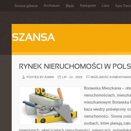
Archiwum
Kategorie
Listy
Strona główna
Błędy
Spis Treśc
SZANSA
RYNEK NIERUCHOMOŚCI W POL
POSTED BY ADMIN
LIP - 14 - 2026
MOŻLIWOŚĆ KOMENTOWAN
Borawska Mieszkania – ob
nieruchomościach, mieszka
mieszkaniowym Borawska M
baza wiedzy poświęcony sz
nieruchomości. Strona zost
osobach, które planują zak
inwestorach, właścicielach nieruchomości, najemcach, pośrednik