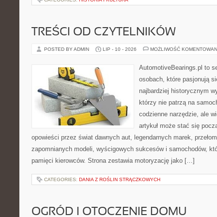
TREŚCI OD CZYTELNIKÓW
POSTED BY ADMIN
LIP - 10 - 2026
MOŻLIWOŚĆ KOMENTOWAN
AutomotiveBearings.pl to s
osobach, które pasjonują si
najbardziej historycznym wy
którzy nie patrzą na samoc
codzienne narzędzie, ale w
artykuł może stać się pocz
opowieści przez świat dawnych aut, legendarnych marek, przełom
zapomnianych modeli, wyścigowych sukcesów i samochodów, które
pamięci kierowców. Strona zestawia motoryzację jako […]
CATEGORIES:
DANIA Z ROŚLIN STRĄCZKOWYCH
OGRÓD I OTOCZENIE DOMU