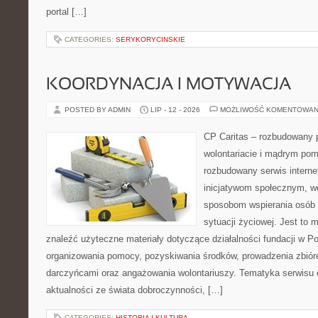
portal […]
CATEGORIES:
SERYKORYCINSKIE
KOORDYNACJA I MOTYWACJA
POSTED BY ADMIN
LIP - 12 - 2026
MOŻLIWOŚĆ KOMENTOWAN
CP Caritas – rozbudowany p
wolontariacie i mądrym pom
rozbudowany serwis intern
inicjatywom społecznym, wo
sposobom wspierania osób z
sytuacji życiowej. Jest to
znaleźć użyteczne materiały dotyczące działalności fundacji w Po
organizowania pomocy, pozyskiwania środków, prowadzenia zbiór
darczyńcami oraz angażowania wolontariuszy. Tematyka serwisu 
aktualności ze świata dobroczynności, […]
CATEGORIES:
HISTORIA I KULTURA