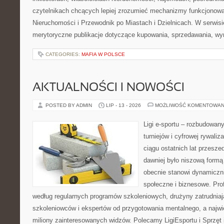
czytelnikach chcących lepiej zrozumieć mechanizmy funkcjonowa
Nieruchomości i Przewodnik po Miastach i Dzielnicach. W serwis
merytoryczne publikacje dotyczące kupowania, sprzedawania, wy
CATEGORIES:
MAFIA W POLSCE
AKTUALNOŚCI I NOWOŚCI
POSTED BY ADMIN
LIP - 13 - 2026
MOŻLIWOŚĆ KOMENTOWAN
Ligi e-sportu – rozbudowany
turniejów i cyfrowej rywaliz
ciągu ostatnich lat przesz
dawniej było niszową formą
obecnie stanowi dynamiczni
społeczne i biznesowe. Prof
według regularnych programów szkoleniowych, drużyny zatrudnia
szkoleniowców i ekspertów od przygotowania mentalnego, a najwię
miliony zainteresowanych widzów. Polecamy LigiEsportu i Sprzęt i