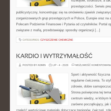
rozwojowi, strukturze, a t
przestępczości. Serwis pre
publicystyczny, koncentrując się na omówieniu zjawisk związanyc
zorganizowanych grup przestępczych w Polsce, Europie oraz na 
Polecam Podziemie Finansowe i Pytania od czytelników. Portal op
związane z mafią, przedstawiając sposoby organizacji […]
CATEGORIES:
CZYSZCZENIE CHEMICZNE
KARDIO I WYTRZYMAŁOŚĆ
POSTED BY ADMIN
LIP - 4 - 2026
MOŻLIWOŚĆ KOMENTOWAN
Sport i aktywność fizyczna 
regularne ćwiczenia. To sty
zdrowie, dobre samopoczuci
Strona poświęcona tej tem
centrum wiedzy, w którym k
zarówno początkujący, jak
znaleźć wartościowe materiały dotyczące treningów, ćwiczeń, zdr