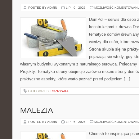
POSTED BY ADMIN
LIP - 9 - 2026
MOŻLIWOŚĆ KOMENTOWAN
DomPol – serwis dla osób 
konstrukcjami z drewna Do
tematyce domów drewnianyc
wiedzy dla osób, które roz
Strona skupia się na prakt
pojawiają się wtedy, gdy k
własnym budynku wykonanym z naturalnego surowca. Polecamy Do
Projekty. Tematyka strony obejmuje zarówno mocne strony domów
praktyczne aspekty, które warto poznać przed podjęciem […]
CATEGORIES:
ROZRYWKA
MALEZJA
POSTED BY ADMIN
LIP - 6 - 2026
MOŻLIWOŚĆ KOMENTOWAN
Cherrish to inspirująca prze