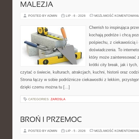
MALEZJA
POSTED BY ADMIN
LIP - 6 - 2026
MOŻLIWOŚĆ KOMENTOWAN
Cherrish to inspirująca prze
kochają podróże i chcą poz
pośpiechu, z ciekawością i
doświadczenia. To internet
który może zainteresować 
krótki city break, jak i tych
czytać o świecie, kulturach, atrakcjach, kuchni, historii oraz cod
Strona łączy w sobie podróżnicze ciekawostki z lekkim, przyst
dzięki czemu można tu […]
CATEGORIES:
ZAROSLA
BROŃ I PRZEMOC
POSTED BY ADMIN
LIP - 5 - 2026
MOŻLIWOŚĆ KOMENTOWAN