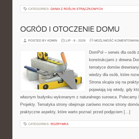
CATEGORIES:
DANIA Z ROŚLIN STRĄCZKOWYCH
OGRÓD I OTOCZENIE DOMU
POSTED BY ADMIN
LIP - 9 - 2026
MOŻLIWOŚĆ KOMENTOWAN
DomPol – serwis dla osób 
konstrukcjami z drewna Do
tematyce domów drewnianyc
wiedzy dla osób, które roz
Strona skupia się na prakt
pojawiają się wtedy, gdy k
własnym budynku wykonanym z naturalnego surowca. Polecamy Do
Projekty. Tematyka strony obejmuje zarówno mocne strony domów
praktyczne aspekty, które warto poznać przed podjęciem […]
CATEGORIES:
ROZRYWKA