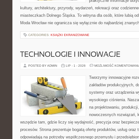
praktyczne informacje dotyc
kultury, architektury, przyrody, wydarzeń, rekreacji oraz codzienn
miasteczkach Dolnego Śląska. To witryna dla osób, które lubią odk
Moda Wrocław nie ogranicza się wyłącznie do najbardziej znanych 
CATEGORIES:
KSIĄŻKI EKRANIZOWANE
TECHNOLOGIE I INNOWACJE
POSTED BY ADMIN
LIP - 1 - 2026
MOŻLIWOŚĆ KOMENTOWAN
Tworzymy innowacyjne rozw
zakładów produkcyjnych, do
systemy oraz urządzenia w
wysokiego ciśnienia. Nasza 
na projektowaniu, produkcji
nowoczesnych rozwiązań, k
wszędzie tam, gdzie liczy się wydajność, precyzja oraz bezpie
procesów. Strona prezentuje bogatą ofertę produktów, usług oraz t
odpowiadają na potrzeby współczesnego przemysłu i przedsiębio