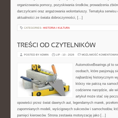
organizowania pomocy, pozyskiwania środków, prowadzenia zbiór
darczyńcami oraz angażowania wolontariuszy. Tematyka serwisu 
aktualności ze świata dobroczynności, […]
CATEGORIES:
HISTORIA I KULTURA
TREŚCI OD CZYTELNIKÓW
POSTED BY ADMIN
LIP - 10 - 2026
MOŻLIWOŚĆ KOMENTOWAN
AutomotiveBearings.pl to s
osobach, które pasjonują si
najbardziej historycznym wy
którzy nie patrzą na samoc
codzienne narzędzie, ale w
artykuł może stać się pocz
opowieści przez świat dawnych aut, legendarnych marek, przełom
zapomnianych modeli, wyścigowych sukcesów i samochodów, które
pamięci kierowców. Strona zestawia motoryzację jako […]