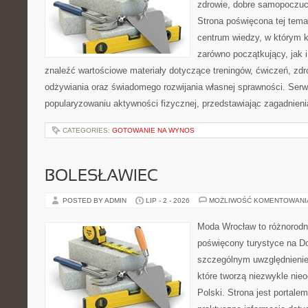
zdrowie, dobre samopoczuci
Strona poświęcona tej tem
centrum wiedzy, w którym k
zarówno początkujący, jak
znaleźć wartościowe materiały dotyczące treningów, ćwiczeń, zdr
odżywiania oraz świadomego rozwijania własnej sprawności. Serwi
popularyzowaniu aktywności fizycznej, przedstawiając zagadnien
CATEGORIES:
GOTOWANIE NA WYNOS
BOLESŁAWIEC
POSTED BY ADMIN
LIP - 2 - 2026
MOŻLIWOŚĆ KOMENTOWAN
Moda Wrocław to różnorodn
poświęcony turystyce na D
szczególnym uwzględnienie
które tworzą niezwykle nie
Polski. Strona jest portal