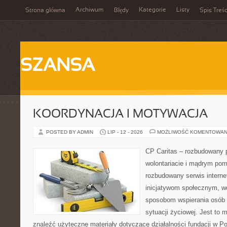
Archiwum
Kategorie
Listy
Strona główna
Błędy
Spis Treśc
SZANSA
KOORDYNACJA I MOTYWACJA
POSTED BY ADMIN
LIP - 12 - 2026
MOŻLIWOŚĆ KOMENTOWAN
CP Caritas – rozbudowany p
wolontariacie i mądrym pom
rozbudowany serwis intern
inicjatywom społecznym, wo
sposobom wspierania osób z
sytuacji życiowej. Jest to
znaleźć użyteczne materiały dotyczące działalności fundacji w Po