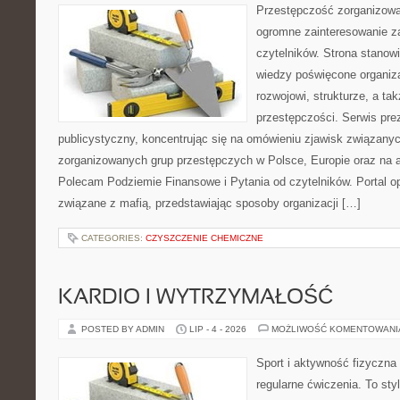
Przestępczość zorganizowan
ogromne zainteresowanie za
czytelników. Strona stano
wiedzy poświęcone organiz
rozwojowi, strukturze, a t
przestępczości. Serwis pre
publicystyczny, koncentrując się na omówieniu zjawisk związanyc
zorganizowanych grup przestępczych w Polsce, Europie oraz na 
Polecam Podziemie Finansowe i Pytania od czytelników. Portal op
związane z mafią, przedstawiając sposoby organizacji […]
CATEGORIES:
CZYSZCZENIE CHEMICZNE
KARDIO I WYTRZYMAŁOŚĆ
POSTED BY ADMIN
LIP - 4 - 2026
MOŻLIWOŚĆ KOMENTOWAN
Sport i aktywność fizyczna 
regularne ćwiczenia. To sty