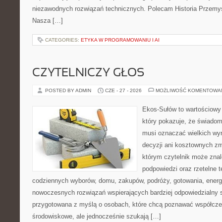
niezawodnych rozwiązań technicznych. Polecam Historia Przemys
Nasza […]
CATEGORIES:
ETYKA W PROGRAMOWANIU I AI
CZYTELNICZY GŁOS
POSTED BY ADMIN
CZE - 27 - 2026
MOŻLIWOŚĆ KOMENTOWA
Ekos-Sułów to wartościowy 
który pokazuje, że świadom
musi oznaczać wielkich wy
decyzji ani kosztownych zm
którym czytelnik może znal
podpowiedzi oraz rzetelne 
codziennych wyborów, domu, zakupów, podróży, gotowania, energii
nowoczesnych rozwiązań wspierających bardziej odpowiedzialny st
przygotowana z myślą o osobach, które chcą poznawać współcz
środowiskowe, ale jednocześnie szukają […]