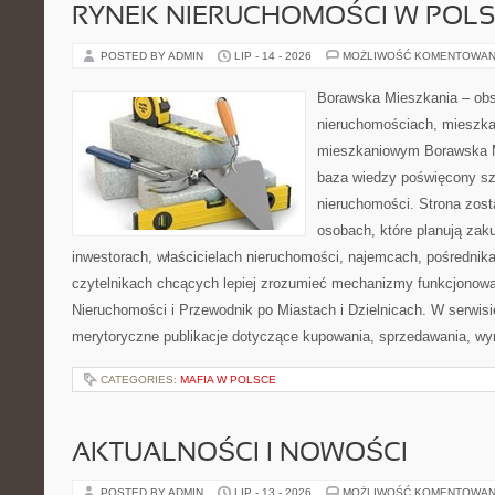
RYNEK NIERUCHOMOŚCI W POL
POSTED BY ADMIN
LIP - 14 - 2026
MOŻLIWOŚĆ KOMENTOWAN
Borawska Mieszkania – ob
nieruchomościach, mieszka
mieszkaniowym Borawska M
baza wiedzy poświęcony sz
nieruchomości. Strona zost
osobach, które planują zak
inwestorach, właścicielach nieruchomości, najemcach, pośrednik
czytelnikach chcących lepiej zrozumieć mechanizmy funkcjonowa
Nieruchomości i Przewodnik po Miastach i Dzielnicach. W serwis
merytoryczne publikacje dotyczące kupowania, sprzedawania, wy
CATEGORIES:
MAFIA W POLSCE
AKTUALNOŚCI I NOWOŚCI
POSTED BY ADMIN
LIP - 13 - 2026
MOŻLIWOŚĆ KOMENTOWAN