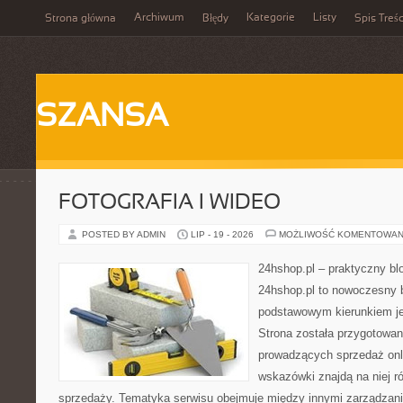
Archiwum
Kategorie
Listy
Strona główna
Błędy
Spis Treśc
SZANSA
FOTOGRAFIA I WIDEO
POSTED BY ADMIN
LIP - 19 - 2026
MOŻLIWOŚĆ KOMENTOWAN
24hshop.pl – praktyczny bl
24hshop.pl to nowoczesny b
podstawowym kierunkiem jes
Strona została przygotowa
prowadzących sprzedaż onli
wskazówki znajdą na niej r
sprzedaży. Tematyka serwisu obejmuje między innymi zarządzani