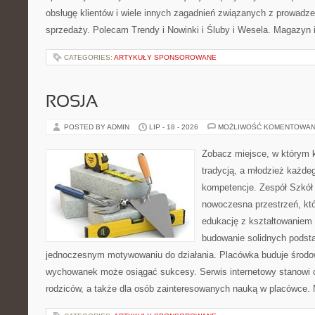
obsługę klientów i wiele innych zagadnień związanych z prowad
sprzedaży. Polecam Trendy i Nowinki i Śluby i Wesela. Magazyn 
CATEGORIES:
ARTYKUŁY SPONSOROWANE
ROSJA
POSTED BY ADMIN
LIP - 18 - 2026
MOŻLIWOŚĆ KOMENTOWAN
Zobacz miejsce, w którym k
tradycją, a młodzież każdeg
kompetencje. Zespół Szkół
nowoczesna przestrzeń, któ
edukację z kształtowaniem 
budowanie solidnych podst
jednoczesnym motywowaniu do działania. Placówka buduje środo
wychowanek może osiągać sukcesy. Serwis internetowy stanowi cz
rodziców, a także dla osób zainteresowanych nauką w placówce.