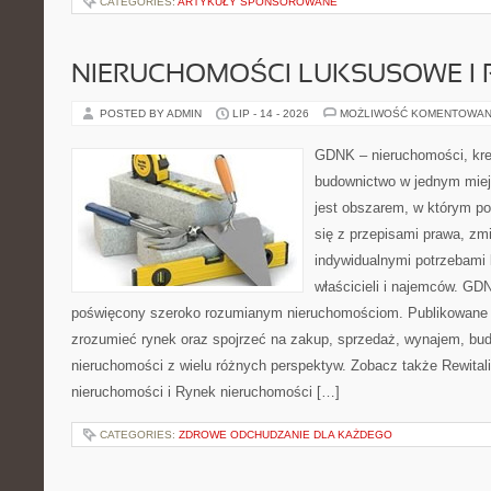
CATEGORIES:
ARTYKUŁY SPONSOROWANE
NIERUCHOMOŚCI LUKSUSOWE I 
POSTED BY ADMIN
LIP - 14 - 2026
MOŻLIWOŚĆ KOMENTOWAN
GDNK – nieruchomości, kre
budownictwo w jednym mie
jest obszarem, w którym p
się z przepisami prawa, z
indywidualnymi potrzebami 
właścicieli i najemców. GD
poświęcony szeroko rozumianym nieruchomościom. Publikowane m
zrozumieć rynek oraz spojrzeć na zakup, sprzedaż, wynajem, bud
nieruchomości z wielu różnych perspektyw. Zobacz także Rewitaliz
nieruchomości i Rynek nieruchomości […]
CATEGORIES:
ZDROWE ODCHUDZANIE DLA KAŻDEGO