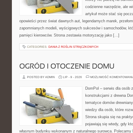
codzienne narzędzie, ale w
artykuł może stać się pocz
opowieści przez świat dawnych aut, legendarnych marek, przełom
zapomnianych modeli, wyścigowych sukcesów i samochodów, które
pamięci kierowców. Strona zestawia motoryzację jako […]
CATEGORIES:
DANIA Z ROŚLIN STRĄCZKOWYCH
OGRÓD I OTOCZENIE DOMU
POSTED BY ADMIN
LIP - 9 - 2026
MOŻLIWOŚĆ KOMENTOWAN
DomPol – serwis dla osób 
konstrukcjami z drewna Do
tematyce domów drewnianyc
wiedzy dla osób, które roz
Strona skupia się na prakt
pojawiają się wtedy, gdy k
własnym budynku wykonanym z naturalnego surowca. Polecamy Do