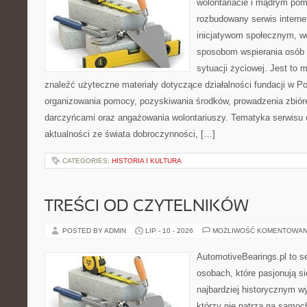
wolontariacie i mądrym pom
rozbudowany serwis intern
inicjatywom społecznym, wo
sposobom wspierania osób z
sytuacji życiowej. Jest to
znaleźć użyteczne materiały dotyczące działalności fundacji w Po
organizowania pomocy, pozyskiwania środków, prowadzenia zbiór
darczyńcami oraz angażowania wolontariuszy. Tematyka serwisu 
aktualności ze świata dobroczynności, […]
CATEGORIES:
HISTORIA I KULTURA
TREŚCI OD CZYTELNIKÓW
POSTED BY ADMIN
LIP - 10 - 2026
MOŻLIWOŚĆ KOMENTOWAN
AutomotiveBearings.pl to s
osobach, które pasjonują si
najbardziej historycznym wy
którzy nie patrzą na samoc