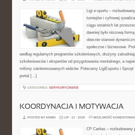
Ligi e-sportu – rozbudowany
turniejów i cyfrowej rywaliz
ciągu ostatnich lat przesz
dawniej było niszową formą
obecnie stanowi dynamiczni
społeczne i biznesowe. Prof
według regularnych programów szkoleniowych, drużyny zatrudnia
szkoleniowców i ekspertów od przygotowania mentalnego, a najwię
miliony zainteresowanych widzów. Polecamy LigiEsportu i Sprzęt i
portal […]
CATEGORIES:
SERYKORYCINSKIE
KOORDYNACJA I MOTYWACJA
POSTED BY ADMIN
LIP - 12 - 2026
MOŻLIWOŚĆ KOMENTOWAN
CP Caritas – rozbudowany p