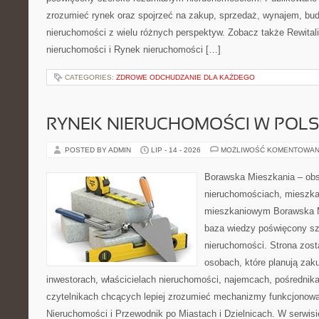
zrozumieć rynek oraz spojrzeć na zakup, sprzedaż, wynajem, bud
nieruchomości z wielu różnych perspektyw. Zobacz także Rewitaliz
nieruchomości i Rynek nieruchomości […]
CATEGORIES:
ZDROWE ODCHUDZANIE DLA KAŻDEGO
RYNEK NIERUCHOMOŚCI W POL
POSTED BY ADMIN
LIP - 14 - 2026
MOŻLIWOŚĆ KOMENTOWAN
Borawska Mieszkania – ob
nieruchomościach, mieszka
mieszkaniowym Borawska M
baza wiedzy poświęcony sz
nieruchomości. Strona zost
osobach, które planują zak
inwestorach, właścicielach nieruchomości, najemcach, pośrednik
czytelnikach chcących lepiej zrozumieć mechanizmy funkcjonowa
Nieruchomości i Przewodnik po Miastach i Dzielnicach. W serwis