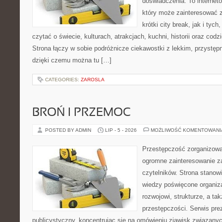
doświadczenia. To internet
który może zainteresować 
krótki city break, jak i tych
czytać o świecie, kulturach, atrakcjach, kuchni, historii oraz cod
Strona łączy w sobie podróżnicze ciekawostki z lekkim, przyst
dzięki czemu można tu […]
CATEGORIES:
ZAROSLA
BROŃ I PRZEMOC
POSTED BY ADMIN
LIP - 5 - 2026
MOŻLIWOŚĆ KOMENTOWAN
Przestępczość zorganizowan
ogromne zainteresowanie za
czytelników. Strona stano
wiedzy poświęcone organiz
rozwojowi, strukturze, a t
przestępczości. Serwis pre
publicystyczny, koncentrując się na omówieniu zjawisk związanyc