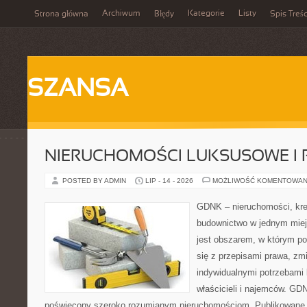
Archiwum
Kategorie
Listy
Strona główna
Błędy
Spis Treśc
SZANSA
NIERUCHOMOŚCI LUKSUSOWE I 
POSTED BY ADMIN
LIP - 14 - 2026
MOŻLIWOŚĆ KOMENTOWAN
GDNK – nieruchomości, kre
budownictwo w jednym mie
jest obszarem, w którym p
się z przepisami prawa, z
indywidualnymi potrzebami 
właścicieli i najemców. GD
poświęcony szeroko rozumianym nieruchomościom. Publikowane m