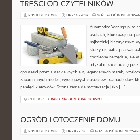
TREŚCI OD CZYTELNIKÓW
POSTED BY ADMIN
LIP - 10 - 2026
MOŻLIWOŚĆ KOMENTOWAN
AutomotiveBearings.pl to s
osobach, które pasjonują si
najbardziej historycznym wy
którzy nie patrzą na samoc
codzienne narzędzie, ale w
artykuł może stać się pocz
opowieści przez świat dawnych aut, legendarnych marek, przełom
zapomnianych modeli, wyścigowych sukcesów i samochodów, które
pamięci kierowców. Strona zestawia motoryzację jako […]
CATEGORIES:
DANIA Z ROŚLIN STRĄCZKOWYCH
OGRÓD I OTOCZENIE DOMU
POSTED BY ADMIN
LIP - 9 - 2026
MOŻLIWOŚĆ KOMENTOWAN