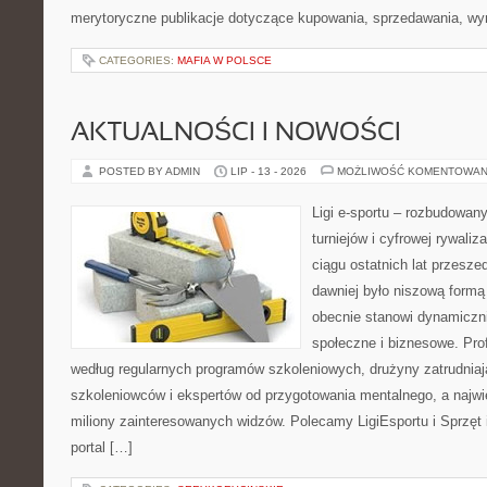
merytoryczne publikacje dotyczące kupowania, sprzedawania, wy
CATEGORIES:
MAFIA W POLSCE
AKTUALNOŚCI I NOWOŚCI
POSTED BY ADMIN
LIP - 13 - 2026
MOŻLIWOŚĆ KOMENTOWAN
Ligi e-sportu – rozbudowany
turniejów i cyfrowej rywaliz
ciągu ostatnich lat przesz
dawniej było niszową formą
obecnie stanowi dynamiczni
społeczne i biznesowe. Prof
według regularnych programów szkoleniowych, drużyny zatrudnia
szkoleniowców i ekspertów od przygotowania mentalnego, a najwię
miliony zainteresowanych widzów. Polecamy LigiEsportu i Sprzęt i
portal […]