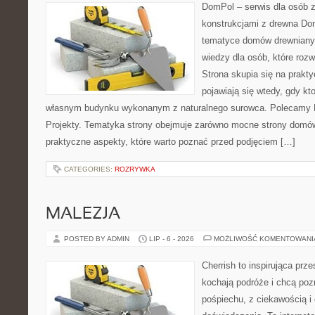
DomPol – serwis dla osób 
konstrukcjami z drewna Do
tematyce domów drewnianyc
wiedzy dla osób, które roz
Strona skupia się na prakt
pojawiają się wtedy, gdy k
własnym budynku wykonanym z naturalnego surowca. Polecamy Do
Projekty. Tematyka strony obejmuje zarówno mocne strony domów
praktyczne aspekty, które warto poznać przed podjęciem […]
CATEGORIES:
ROZRYWKA
MALEZJA
POSTED BY ADMIN
LIP - 6 - 2026
MOŻLIWOŚĆ KOMENTOWAN
Cherrish to inspirująca prze
kochają podróże i chcą poz
pośpiechu, z ciekawością i