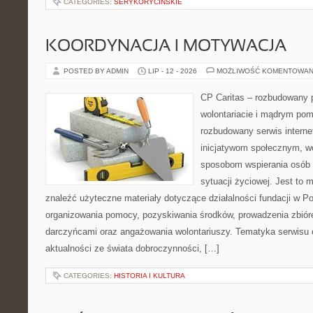
CATEGORIES:
SERYKORYCINSKIE
KOORDYNACJA I MOTYWACJA
POSTED BY ADMIN
LIP - 12 - 2026
MOŻLIWOŚĆ KOMENTOWAN
CP Caritas – rozbudowany p
wolontariacie i mądrym pom
rozbudowany serwis intern
inicjatywom społecznym, wo
sposobom wspierania osób z
sytuacji życiowej. Jest to
znaleźć użyteczne materiały dotyczące działalności fundacji w Po
organizowania pomocy, pozyskiwania środków, prowadzenia zbiór
darczyńcami oraz angażowania wolontariuszy. Tematyka serwisu 
aktualności ze świata dobroczynności, […]
CATEGORIES:
HISTORIA I KULTURA