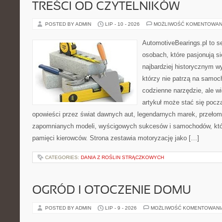
TREŚCI OD CZYTELNIKÓW
POSTED BY ADMIN
LIP - 10 - 2026
MOŻLIWOŚĆ KOMENTOWAN
AutomotiveBearings.pl to s
osobach, które pasjonują si
najbardziej historycznym wy
którzy nie patrzą na samoc
codzienne narzędzie, ale w
artykuł może stać się pocz
opowieści przez świat dawnych aut, legendarnych marek, przełom
zapomnianych modeli, wyścigowych sukcesów i samochodów, które
pamięci kierowców. Strona zestawia motoryzację jako […]
CATEGORIES:
DANIA Z ROŚLIN STRĄCZKOWYCH
OGRÓD I OTOCZENIE DOMU
POSTED BY ADMIN
LIP - 9 - 2026
MOŻLIWOŚĆ KOMENTOWAN