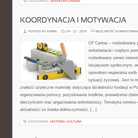
CATEGORIES:
SERYKORYCINSKIE
KOORDYNACJA I MOTYWACJA
POSTED BY ADMIN
LIP - 12 - 2026
MOŻLIWOŚĆ KOMENTOWAN
CP Caritas – rozbudowany p
wolontariacie i mądrym pom
rozbudowany serwis intern
inicjatywom społecznym, wo
sposobom wspierania osób z
sytuacji życiowej. Jest to
znaleźć użyteczne materiały dotyczące działalności fundacji w Po
organizowania pomocy, pozyskiwania środków, prowadzenia zbiór
darczyńcami oraz angażowania wolontariuszy. Tematyka serwisu 
aktualności ze świata dobroczynności, […]
CATEGORIES:
HISTORIA I KULTURA