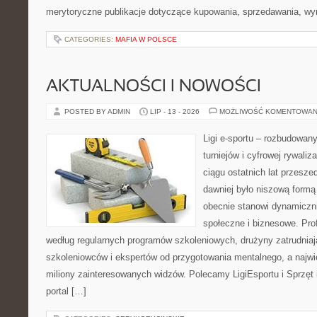
merytoryczne publikacje dotyczące kupowania, sprzedawania, wy
CATEGORIES:
MAFIA W POLSCE
AKTUALNOŚCI I NOWOŚCI
POSTED BY ADMIN
LIP - 13 - 2026
MOŻLIWOŚĆ KOMENTOWAN
Ligi e-sportu – rozbudowany
turniejów i cyfrowej rywaliz
ciągu ostatnich lat przesz
dawniej było niszową formą
obecnie stanowi dynamiczni
społeczne i biznesowe. Prof
według regularnych programów szkoleniowych, drużyny zatrudnia
szkoleniowców i ekspertów od przygotowania mentalnego, a najwię
miliony zainteresowanych widzów. Polecamy LigiEsportu i Sprzęt i
portal […]