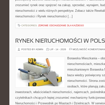
zrozumieć rynek oraz spojrzeć na zakup, sprzedaż, wynajem, bud
nieruchomości z wielu różnych perspektyw. Zobacz także Rewitaliz
nieruchomości i Rynek nieruchomości […]
CATEGORIES:
ZDROWE ODCHUDZANIE DLA KAŻDEGO
RYNEK NIERUCHOMOŚCI W POL
POSTED BY ADMIN
LIP - 14 - 2026
MOŻLIWOŚĆ KOMENTOWAN
Borawska Mieszkania – ob
nieruchomościach, mieszka
mieszkaniowym Borawska M
baza wiedzy poświęcony sz
nieruchomości. Strona zost
osobach, które planują zak
inwestorach, właścicielach nieruchomości, najemcach, pośrednik
czytelnikach chcących lepiej zrozumieć mechanizmy funkcjonowa
Nieruchomości i Przewodnik po Miastach i Dzielnicach. W serwis