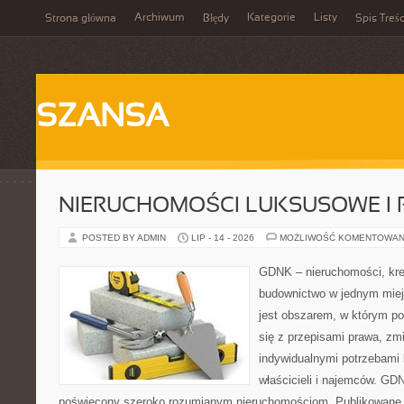
Archiwum
Kategorie
Listy
Strona główna
Błędy
Spis Treśc
SZANSA
NIERUCHOMOŚCI LUKSUSOWE I 
POSTED BY ADMIN
LIP - 14 - 2026
MOŻLIWOŚĆ KOMENTOWAN
GDNK – nieruchomości, kre
budownictwo w jednym mie
jest obszarem, w którym p
się z przepisami prawa, z
indywidualnymi potrzebami 
właścicieli i najemców. GD
poświęcony szeroko rozumianym nieruchomościom. Publikowane m