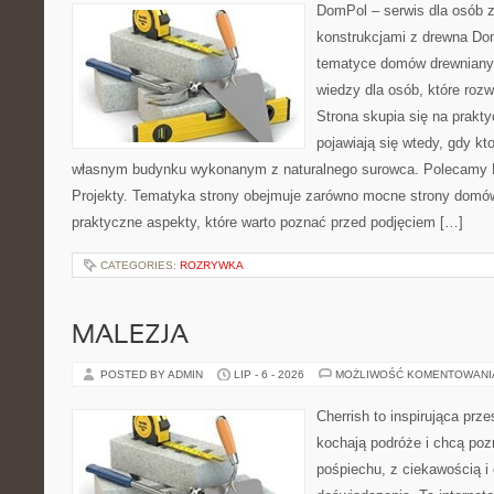
DomPol – serwis dla osób 
konstrukcjami z drewna Do
tematyce domów drewnianyc
wiedzy dla osób, które roz
Strona skupia się na prakt
pojawiają się wtedy, gdy k
własnym budynku wykonanym z naturalnego surowca. Polecamy Do
Projekty. Tematyka strony obejmuje zarówno mocne strony domów
praktyczne aspekty, które warto poznać przed podjęciem […]
CATEGORIES:
ROZRYWKA
MALEZJA
POSTED BY ADMIN
LIP - 6 - 2026
MOŻLIWOŚĆ KOMENTOWAN
Cherrish to inspirująca prze
kochają podróże i chcą poz
pośpiechu, z ciekawością i