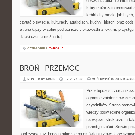
doświadczenia. To internet
który może zainteresować 
krótki city break, jak i tych
czytać o świecie, kulturach, atrakcjach, kuchni, historii oraz cod
Strona łączy w sobie podróżnicze ciekawostki z lekkim, przyst
dzięki czemu można tu […]
CATEGORIES:
ZAROSLA
BROŃ I PRZEMOC
POSTED BY ADMIN
LIP - 5 - 2026
MOŻLIWOŚĆ KOMENTOWAN
Przestępczość zorganizowan
ogromne zainteresowanie za
czytelników. Strona stano
wiedzy poświęcone organiz
rozwojowi, strukturze, a t
przestępczości. Serwis pre
publicystyczny, koncentrując się na omówieniu zjawisk związanyc