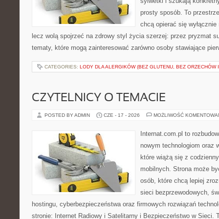
sylwetki i szukają konkret
prosty sposób. To przestrze
chcą opierać się wyłącznie
lecz wolą spojrzeć na zdrowy styl życia szerzej: przez pryzmat s
tematy, które mogą zainteresować zarówno osoby stawiające pierws
CATEGORIES:
LODY DLA ALERGIKÓW (BEZ GLUTENU, BEZ ORZECHÓW I
CZYTELNICY O TEMACIE
POSTED BY ADMIN
CZE - 17 - 2026
MOŻLIWOŚĆ KOMENTOWA
Internat.com.pl to rozbudo
nowym technologiom oraz 
które wiążą się z codzienn
mobilnych. Strona może b
osób, które chcą lepiej zro
sieci bezprzewodowych, św
hostingu, cyberbezpieczeństwa oraz firmowych rozwiązań techno
stronie: Internet Radiowy i Satelitarny i Bezpieczeństwo w Sieci. 