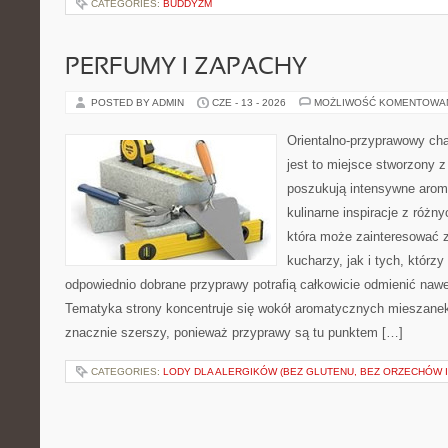
CATEGORIES:
BUDDYZM
PERFUMY I ZAPACHY
POSTED BY ADMIN
CZE - 13 - 2026
MOŻLIWOŚĆ KOMENTOWA
Orientalno-przyprawowy char
jest to miejsce stworzony 
poszukują intensywne aroma
kulinarne inspiracje z różny
która może zainteresować
kucharzy, jak i tych, którz
odpowiednio dobrane przyprawy potrafią całkowicie odmienić nawe
Tematyka strony koncentruje się wokół aromatycznych mieszanek, 
znacznie szerszy, ponieważ przyprawy są tu punktem […]
CATEGORIES:
LODY DLA ALERGIKÓW (BEZ GLUTENU, BEZ ORZECHÓW I