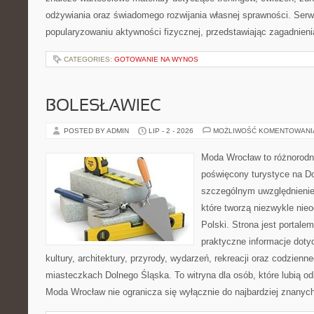
odżywiania oraz świadomego rozwijania własnej sprawności. Serwi
popularyzowaniu aktywności fizycznej, przedstawiając zagadnien
CATEGORIES:
GOTOWANIE NA WYNOS
BOLESŁAWIEC
POSTED BY ADMIN
LIP - 2 - 2026
MOŻLIWOŚĆ KOMENTOWAN
Moda Wrocław to różnorodn
poświęcony turystyce na D
szczególnym uwzględnienie
które tworzą niezwykle nie
Polski. Strona jest portal
praktyczne informacje dotyc
kultury, architektury, przyrody, wydarzeń, rekreacji oraz codzienn
miasteczkach Dolnego Śląska. To witryna dla osób, które lubią odk
Moda Wrocław nie ogranicza się wyłącznie do najbardziej znanych 