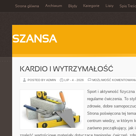
Archiwum
Kategorie
Listy
Strona główna
Błędy
Spis Treśc
SZANSA
KARDIO I WYTRZYMAŁOŚĆ
POSTED BY ADMIN
LIP - 4 - 2026
MOŻLIWOŚĆ KOMENTOWAN
Sport i aktywność fizyczna 
regularne ćwiczenia. To sty
zdrowie, dobre samopoczuci
Strona poświęcona tej tem
centrum wiedzy, w którym k
zarówno początkujący, jak
znaleźć wartościowe materiały dotyczące treningów, ćwiczeń, zdr