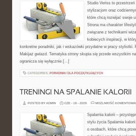
Studio Veriss to przestrzeń
stylizacjom oraz codzienny
które chcą rozwijać swoje 
Strona ma charakter lifesty
związane z technikami wiza
kobiecych inspiracji, w kt
konkretne poradniki, jak i wskazówki przydatne w pracy stylistki.
Makijaż gwiazd. Tematyka strony skupia się przede wszystkim na 
ogranicza się wyłącznie […]
CATEGORIES:
PORADNIKI DLA POCZĄTKUJĄCYCH
TRENINGI NA SPALANIE KALORII
POSTED BY ADMIN
CZE - 18 - 2026
MOŻLIWOŚĆ KOMENTOWA
Spalarnia kalorii – przyst
stylu życia Spalarnia kalori
o osobach, które chcą prz