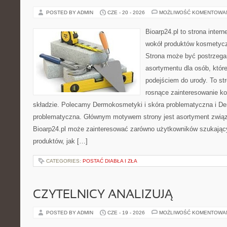
POSTED BY ADMIN
CZE - 20 - 2026
MOŻLIWOŚĆ KOMENTOWA
Bioarp24.pl to strona intern
wokół produktów kosmetycz
Strona może być postrzegan
asortymentu dla osób, które
podejściem do urody. To str
rosnące zainteresowanie k
składzie. Polecamy Dermokosmetyki i skóra problematyczna i De
problematyczna. Głównym motywem strony jest asortyment związa
Bioarp24.pl może zainteresować zarówno użytkowników szukają
produktów, jak […]
CATEGORIES:
POSTAĆ DIABŁA I ZŁA
CZYTELNICY ANALIZUJĄ
POSTED BY ADMIN
CZE - 19 - 2026
MOŻLIWOŚĆ KOMENTOWA