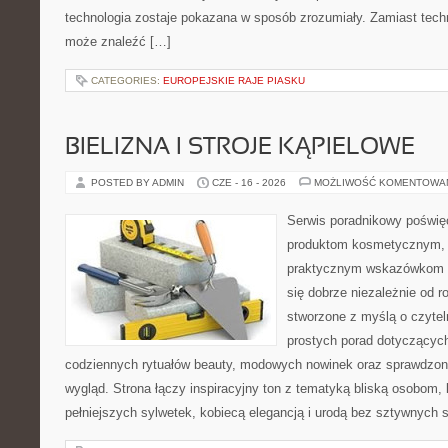
technologia zostaje pokazana w sposób zrozumiały. Zamiast tech
może znaleźć […]
CATEGORIES:
EUROPEJSKIE RAJE PIASKU
BIELIZNA I STROJE KĄPIELOWE
POSTED BY ADMIN
CZE - 16 - 2026
MOŻLIWOŚĆ KOMENTOWA
Serwis poradnikowy poświęc
produktom kosmetycznym, u
praktycznym wskazówkom d
się dobrze niezależnie od r
stworzone z myślą o czytel
prostych porad dotyczących
codziennych rytuałów beauty, modowych nowinek oraz sprawdzo
wygląd. Strona łączy inspiracyjny ton z tematyką bliską osobom, 
pełniejszych sylwetek, kobiecą elegancją i urodą bez sztywnych