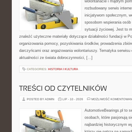
wolontariacie i mądrym pom
rozbudowany serwis intern
inicjatywom społecznym, wo
sposobom wspierania osób z
sytuacji życiowej. Jest to
znaleźć użyteczne materiały dotyczące działalności fundacji w Po
organizowania pomocy, pozyskiwania środków, prowadzenia zbiór
darczyńcami oraz angażowania wolontariuszy. Tematyka serwisu 
aktualności ze świata dobroczynności, […]
CATEGORIES:
HISTORIA I KULTURA
TREŚCI OD CZYTELNIKÓW
POSTED BY ADMIN
LIP - 10 - 2026
MOŻLIWOŚĆ KOMENTOWAN
AutomotiveBearings.pl to s
osobach, które pasjonują si
najbardziej historycznym wy
którzy nie patrzą na samoc