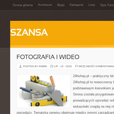
Archiwum
Kategorie
Listy
Strona główna
Błędy
Spis Treśc
SZANSA
FOTOGRAFIA I WIDEO
POSTED BY ADMIN
LIP - 19 - 2026
MOŻLIWOŚĆ KOMENTOWAN
24hshop.pl – praktyczny bl
24hshop.pl to nowoczesny b
podstawowym kierunkiem jes
Strona została przygotowa
prowadzących sprzedaż onli
wskazówki znajdą na niej r
sprzedaży. Tematyka serwisu obejmuje między innymi zarządzani