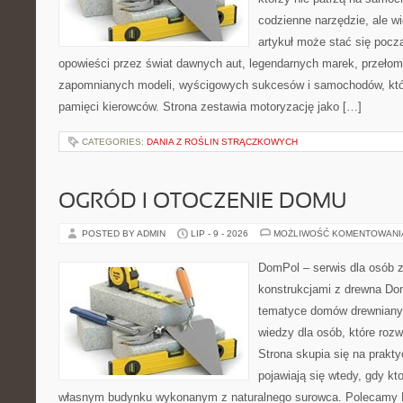
codzienne narzędzie, ale w
artykuł może stać się pocz
opowieści przez świat dawnych aut, legendarnych marek, przełom
zapomnianych modeli, wyścigowych sukcesów i samochodów, które
pamięci kierowców. Strona zestawia motoryzację jako […]
CATEGORIES:
DANIA Z ROŚLIN STRĄCZKOWYCH
OGRÓD I OTOCZENIE DOMU
POSTED BY ADMIN
LIP - 9 - 2026
MOŻLIWOŚĆ KOMENTOWAN
DomPol – serwis dla osób 
konstrukcjami z drewna Do
tematyce domów drewnianyc
wiedzy dla osób, które roz
Strona skupia się na prakt
pojawiają się wtedy, gdy k
własnym budynku wykonanym z naturalnego surowca. Polecamy Do