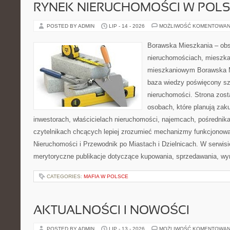
RYNEK NIERUCHOMOŚCI W POL
POSTED BY ADMIN
LIP - 14 - 2026
MOŻLIWOŚĆ KOMENTOWAN
Borawska Mieszkania – ob
nieruchomościach, mieszka
mieszkaniowym Borawska M
baza wiedzy poświęcony sz
nieruchomości. Strona zost
osobach, które planują zak
inwestorach, właścicielach nieruchomości, najemcach, pośrednik
czytelnikach chcących lepiej zrozumieć mechanizmy funkcjonowa
Nieruchomości i Przewodnik po Miastach i Dzielnicach. W serwis
merytoryczne publikacje dotyczące kupowania, sprzedawania, wy
CATEGORIES:
MAFIA W POLSCE
AKTUALNOŚCI I NOWOŚCI
POSTED BY ADMIN
LIP - 13 - 2026
MOŻLIWOŚĆ KOMENTOWAN