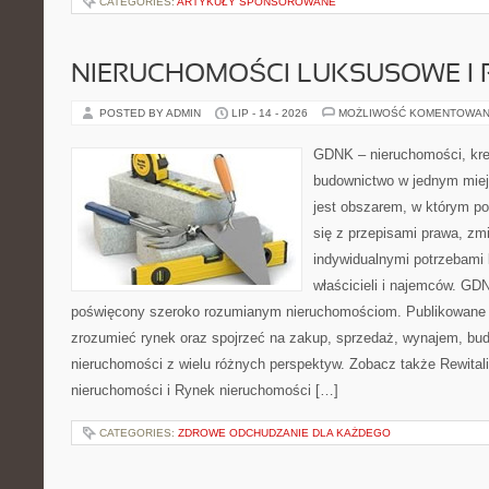
CATEGORIES:
ARTYKUŁY SPONSOROWANE
NIERUCHOMOŚCI LUKSUSOWE I 
POSTED BY ADMIN
LIP - 14 - 2026
MOŻLIWOŚĆ KOMENTOWAN
GDNK – nieruchomości, kre
budownictwo w jednym mie
jest obszarem, w którym p
się z przepisami prawa, z
indywidualnymi potrzebami 
właścicieli i najemców. GD
poświęcony szeroko rozumianym nieruchomościom. Publikowane m
zrozumieć rynek oraz spojrzeć na zakup, sprzedaż, wynajem, bud
nieruchomości z wielu różnych perspektyw. Zobacz także Rewitaliz
nieruchomości i Rynek nieruchomości […]
CATEGORIES:
ZDROWE ODCHUDZANIE DLA KAŻDEGO