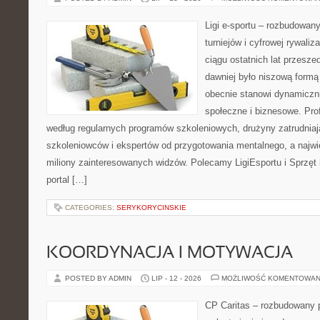
Ligi e-sportu – rozbudowany
turniejów i cyfrowej rywaliz
ciągu ostatnich lat przesz
dawniej było niszową formą
obecnie stanowi dynamiczni
społeczne i biznesowe. Prof
według regularnych programów szkoleniowych, drużyny zatrudnia
szkoleniowców i ekspertów od przygotowania mentalnego, a najwię
miliony zainteresowanych widzów. Polecamy LigiEsportu i Sprzęt i
portal […]
CATEGORIES:
SERYKORYCINSKIE
KOORDYNACJA I MOTYWACJA
POSTED BY ADMIN
LIP - 12 - 2026
MOŻLIWOŚĆ KOMENTOWAN
CP Caritas – rozbudowany p