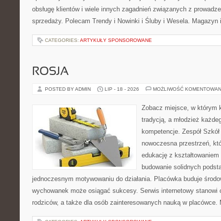
obsługę klientów i wiele innych zagadnień związanych z prowad
sprzedaży. Polecam Trendy i Nowinki i Śluby i Wesela. Magazyn 
CATEGORIES:
ARTYKUŁY SPONSOROWANE
ROSJA
POSTED BY ADMIN
LIP - 18 - 2026
MOŻLIWOŚĆ KOMENTOWAN
Zobacz miejsce, w którym k
tradycją, a młodzież każdeg
kompetencje. Zespół Szkół
nowoczesna przestrzeń, któ
edukację z kształtowaniem 
budowanie solidnych podst
jednoczesnym motywowaniu do działania. Placówka buduje środo
wychowanek może osiągać sukcesy. Serwis internetowy stanowi cz
rodziców, a także dla osób zainteresowanych nauką w placówce.