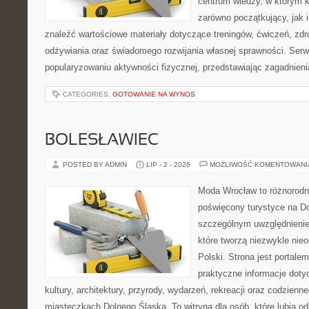
centrum wiedzy, w którym k
zarówno początkujący, jak
znaleźć wartościowe materiały dotyczące treningów, ćwiczeń, zdr
odżywiania oraz świadomego rozwijania własnej sprawności. Serwi
popularyzowaniu aktywności fizycznej, przedstawiając zagadnien
CATEGORIES:
GOTOWANIE NA WYNOS
BOLESŁAWIEC
POSTED BY ADMIN
LIP - 2 - 2026
MOŻLIWOŚĆ KOMENTOWAN
Moda Wrocław to różnorodn
poświęcony turystyce na D
szczególnym uwzględnienie
które tworzą niezwykle nie
Polski. Strona jest portal
praktyczne informacje dotyc
kultury, architektury, przyrody, wydarzeń, rekreacji oraz codzienn
miasteczkach Dolnego Śląska. To witryna dla osób, które lubią odk