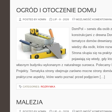
OGRÓD I OTOCZENIE DOMU
POSTED BY ADMIN
LIP - 9 - 2026
MOŻLIWOŚĆ KOMENTOWAN
DomPol – serwis dla osób 
konstrukcjami z drewna Do
tematyce domów drewnianyc
wiedzy dla osób, które roz
Strona skupia się na prakt
pojawiają się wtedy, gdy k
własnym budynku wykonanym z naturalnego surowca. Polecamy Do
Projekty. Tematyka strony obejmuje zarówno mocne strony domów
praktyczne aspekty, które warto poznać przed podjęciem […]
CATEGORIES:
ROZRYWKA
MALEZJA
POSTED BY ADMIN
LIP - 6 - 2026
MOŻLIWOŚĆ KOMENTOWAN