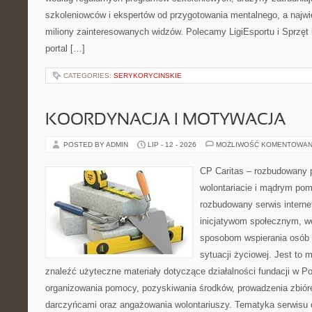
szkoleniowców i ekspertów od przygotowania mentalnego, a najwię
miliony zainteresowanych widzów. Polecamy LigiEsportu i Sprzęt i
portal […]
CATEGORIES:
SERYKORYCINSKIE
KOORDYNACJA I MOTYWACJA
POSTED BY ADMIN
LIP - 12 - 2026
MOŻLIWOŚĆ KOMENTOWAN
CP Caritas – rozbudowany p
wolontariacie i mądrym pom
rozbudowany serwis intern
inicjatywom społecznym, wo
sposobom wspierania osób z
sytuacji życiowej. Jest to
znaleźć użyteczne materiały dotyczące działalności fundacji w Po
organizowania pomocy, pozyskiwania środków, prowadzenia zbiór
darczyńcami oraz angażowania wolontariuszy. Tematyka serwisu 