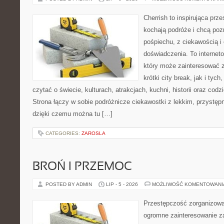
Cherrish to inspirująca prze
kochają podróże i chcą poz
pośpiechu, z ciekawością i
doświadczenia. To internet
który może zainteresować 
krótki city break, jak i tych
czytać o świecie, kulturach, atrakcjach, kuchni, historii oraz cod
Strona łączy w sobie podróżnicze ciekawostki z lekkim, przyst
dzięki czemu można tu […]
CATEGORIES:
ZAROSLA
BROŃ I PRZEMOC
POSTED BY ADMIN
LIP - 5 - 2026
MOŻLIWOŚĆ KOMENTOWAN
Przestępczość zorganizowan
ogromne zainteresowanie za