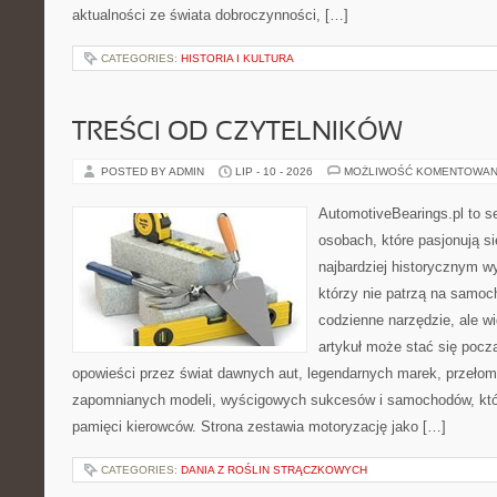
aktualności ze świata dobroczynności, […]
CATEGORIES:
HISTORIA I KULTURA
TREŚCI OD CZYTELNIKÓW
POSTED BY ADMIN
LIP - 10 - 2026
MOŻLIWOŚĆ KOMENTOWAN
AutomotiveBearings.pl to s
osobach, które pasjonują si
najbardziej historycznym wy
którzy nie patrzą na samoc
codzienne narzędzie, ale w
artykuł może stać się pocz
opowieści przez świat dawnych aut, legendarnych marek, przełom
zapomnianych modeli, wyścigowych sukcesów i samochodów, które
pamięci kierowców. Strona zestawia motoryzację jako […]
CATEGORIES:
DANIA Z ROŚLIN STRĄCZKOWYCH