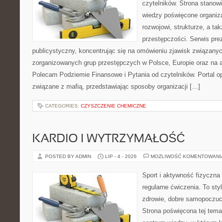
czytelników. Strona stano
wiedzy poświęcone organiz
rozwojowi, strukturze, a t
przestępczości. Serwis pre
publicystyczny, koncentrując się na omówieniu zjawisk związanyc
zorganizowanych grup przestępczych w Polsce, Europie oraz na 
Polecam Podziemie Finansowe i Pytania od czytelników. Portal op
związane z mafią, przedstawiając sposoby organizacji […]
CATEGORIES:
CZYSZCZENIE CHEMICZNE
KARDIO I WYTRZYMAŁOŚĆ
POSTED BY ADMIN
LIP - 4 - 2026
MOŻLIWOŚĆ KOMENTOWAN
Sport i aktywność fizyczna 
regularne ćwiczenia. To sty
zdrowie, dobre samopoczuci
Strona poświęcona tej tem