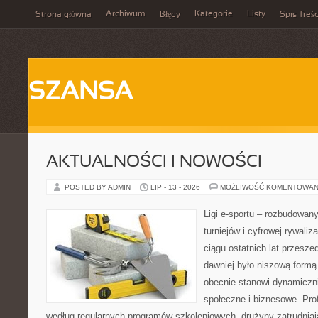
Archiwum
Kategorie
Listy
Strona główna
Błędy
Spis Treśc
SZANSA
AKTUALNOŚCI I NOWOŚCI
POSTED BY ADMIN
LIP - 13 - 2026
MOŻLIWOŚĆ KOMENTOWAN
Ligi e-sportu – rozbudowany
turniejów i cyfrowej rywaliz
ciągu ostatnich lat przesz
dawniej było niszową formą
obecnie stanowi dynamiczni
społeczne i biznesowe. Prof
według regularnych programów szkoleniowych, drużyny zatrudnia