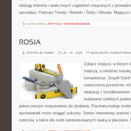
obsługę klientów i wiele innych zagadnień związanych z prowad
sprzedaży. Polecam Trendy i Nowinki i Śluby i Wesela. Magazyn 
CATEGORIES:
ARTYKUŁY SPONSOROWANE
ROSJA
POSTED BY ADMIN
LIP - 18 - 2026
MOŻLIWOŚĆ KOMENTOWAN
Zobacz miejsce, w którym k
tradycją, a młodzież każdeg
kompetencje. Zespół Szkół
nowoczesna przestrzeń, któ
edukację z kształtowaniem 
budowanie solidnych podst
jednoczesnym motywowaniu do działania. Placówka buduje środo
wychowanek może osiągać sukcesy. Serwis internetowy stanowi cz
rodziców, a także dla osób zainteresowanych nauką w placówce.