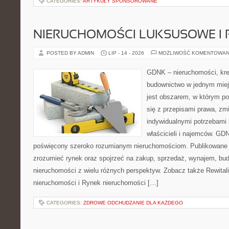
CATEGORIES:
ARTYKUŁY SPONSOROWANE
NIERUCHOMOŚCI LUKSUSOWE I 
POSTED BY ADMIN
LIP - 14 - 2026
MOŻLIWOŚĆ KOMENTOWAN
GDNK – nieruchomości, kre
budownictwo w jednym mie
jest obszarem, w którym p
się z przepisami prawa, z
indywidualnymi potrzebami 
właścicieli i najemców. GD
poświęcony szeroko rozumianym nieruchomościom. Publikowane m
zrozumieć rynek oraz spojrzeć na zakup, sprzedaż, wynajem, bud
nieruchomości z wielu różnych perspektyw. Zobacz także Rewitaliz
nieruchomości i Rynek nieruchomości […]
CATEGORIES:
ZDROWE ODCHUDZANIE DLA KAŻDEGO