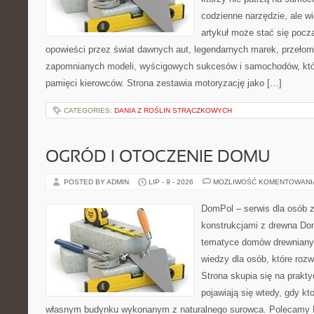
codzienne narzędzie, ale w
artykuł może stać się pocz
opowieści przez świat dawnych aut, legendarnych marek, przełom
zapomnianych modeli, wyścigowych sukcesów i samochodów, które
pamięci kierowców. Strona zestawia motoryzację jako […]
CATEGORIES:
DANIA Z ROŚLIN STRĄCZKOWYCH
OGRÓD I OTOCZENIE DOMU
POSTED BY ADMIN
LIP - 9 - 2026
MOŻLIWOŚĆ KOMENTOWAN
DomPol – serwis dla osób 
konstrukcjami z drewna Do
tematyce domów drewnianyc
wiedzy dla osób, które roz
Strona skupia się na prakt
pojawiają się wtedy, gdy k
własnym budynku wykonanym z naturalnego surowca. Polecamy Do