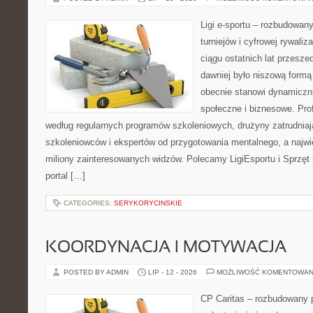
Ligi e-sportu – rozbudowany
turniejów i cyfrowej rywaliz
ciągu ostatnich lat przesz
dawniej było niszową formą
obecnie stanowi dynamiczni
społeczne i biznesowe. Prof
według regularnych programów szkoleniowych, drużyny zatrudnia
szkoleniowców i ekspertów od przygotowania mentalnego, a najwię
miliony zainteresowanych widzów. Polecamy LigiEsportu i Sprzęt i
portal […]
CATEGORIES:
SERYKORYCINSKIE
KOORDYNACJA I MOTYWACJA
POSTED BY ADMIN
LIP - 12 - 2026
MOŻLIWOŚĆ KOMENTOWAN
CP Caritas – rozbudowany p