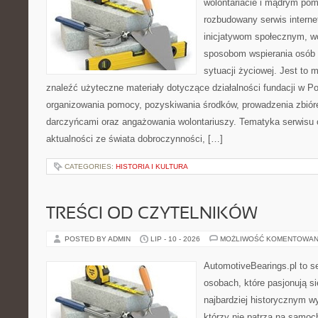
wolontariacie i mądrym pom
rozbudowany serwis intern
inicjatywom społecznym, wo
sposobom wspierania osób z
sytuacji życiowej. Jest to
znaleźć użyteczne materiały dotyczące działalności fundacji w Po
organizowania pomocy, pozyskiwania środków, prowadzenia zbiór
darczyńcami oraz angażowania wolontariuszy. Tematyka serwisu 
aktualności ze świata dobroczynności, […]
CATEGORIES:
HISTORIA I KULTURA
TREŚCI OD CZYTELNIKÓW
POSTED BY ADMIN
LIP - 10 - 2026
MOŻLIWOŚĆ KOMENTOWAN
AutomotiveBearings.pl to s
osobach, które pasjonują si
najbardziej historycznym wy
którzy nie patrzą na samoc