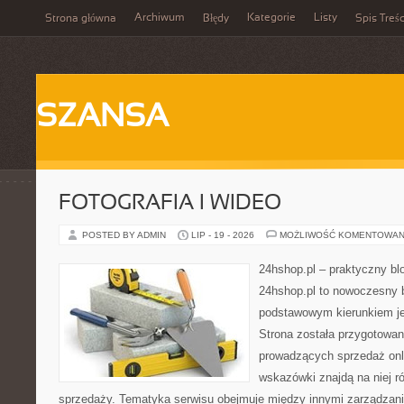
Archiwum
Kategorie
Listy
Strona główna
Błędy
Spis Treśc
SZANSA
FOTOGRAFIA I WIDEO
POSTED BY ADMIN
LIP - 19 - 2026
MOŻLIWOŚĆ KOMENTOWAN
24hshop.pl – praktyczny bl
24hshop.pl to nowoczesny b
podstawowym kierunkiem jes
Strona została przygotowa
prowadzących sprzedaż onli
wskazówki znajdą na niej r
sprzedaży. Tematyka serwisu obejmuje między innymi zarządzani