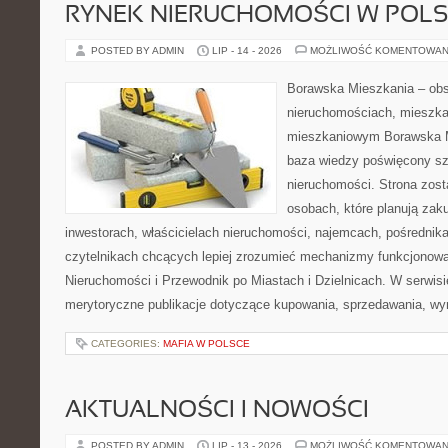
RYNEK NIERUCHOMOŚCI W POL
POSTED BY ADMIN
LIP - 14 - 2026
MOŻLIWOŚĆ KOMENTOWAN
Borawska Mieszkania – ob
nieruchomościach, mieszka
mieszkaniowym Borawska M
baza wiedzy poświęcony sz
nieruchomości. Strona zost
osobach, które planują zak
inwestorach, właścicielach nieruchomości, najemcach, pośrednik
czytelnikach chcących lepiej zrozumieć mechanizmy funkcjonowa
Nieruchomości i Przewodnik po Miastach i Dzielnicach. W serwis
merytoryczne publikacje dotyczące kupowania, sprzedawania, wy
CATEGORIES:
MAFIA W POLSCE
AKTUALNOŚCI I NOWOŚCI
POSTED BY ADMIN
LIP - 13 - 2026
MOŻLIWOŚĆ KOMENTOWAN