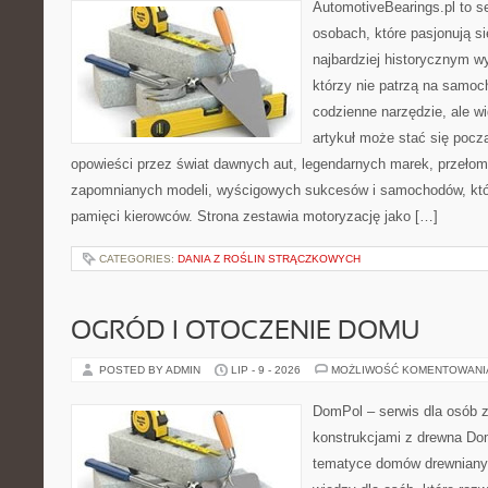
AutomotiveBearings.pl to s
osobach, które pasjonują si
najbardziej historycznym wy
którzy nie patrzą na samoc
codzienne narzędzie, ale w
artykuł może stać się pocz
opowieści przez świat dawnych aut, legendarnych marek, przełom
zapomnianych modeli, wyścigowych sukcesów i samochodów, które
pamięci kierowców. Strona zestawia motoryzację jako […]
CATEGORIES:
DANIA Z ROŚLIN STRĄCZKOWYCH
OGRÓD I OTOCZENIE DOMU
POSTED BY ADMIN
LIP - 9 - 2026
MOŻLIWOŚĆ KOMENTOWAN
DomPol – serwis dla osób 
konstrukcjami z drewna Do
tematyce domów drewnianyc