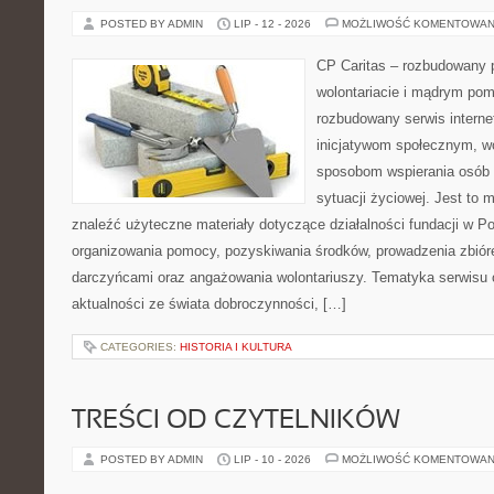
POSTED BY ADMIN
LIP - 12 - 2026
MOŻLIWOŚĆ KOMENTOWAN
CP Caritas – rozbudowany p
wolontariacie i mądrym pom
rozbudowany serwis intern
inicjatywom społecznym, wo
sposobom wspierania osób z
sytuacji życiowej. Jest to
znaleźć użyteczne materiały dotyczące działalności fundacji w Po
organizowania pomocy, pozyskiwania środków, prowadzenia zbiór
darczyńcami oraz angażowania wolontariuszy. Tematyka serwisu 
aktualności ze świata dobroczynności, […]
CATEGORIES:
HISTORIA I KULTURA
TREŚCI OD CZYTELNIKÓW
POSTED BY ADMIN
LIP - 10 - 2026
MOŻLIWOŚĆ KOMENTOWAN