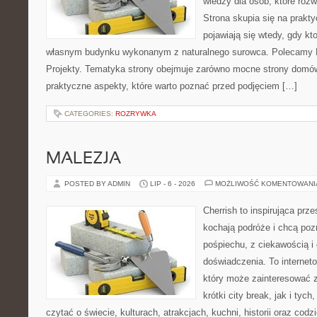
wiedzy dla osób, które roz
Strona skupia się na prakt
pojawiają się wtedy, gdy k
własnym budynku wykonanym z naturalnego surowca. Polecamy Do
Projekty. Tematyka strony obejmuje zarówno mocne strony domów
praktyczne aspekty, które warto poznać przed podjęciem […]
CATEGORIES:
ROZRYWKA
MALEZJA
POSTED BY ADMIN
LIP - 6 - 2026
MOŻLIWOŚĆ KOMENTOWAN
Cherrish to inspirująca prze
kochają podróże i chcą poz
pośpiechu, z ciekawością i
doświadczenia. To internet
który może zainteresować 
krótki city break, jak i tych
czytać o świecie, kulturach, atrakcjach, kuchni, historii oraz cod