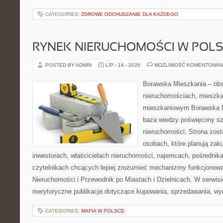
CATEGORIES:
ZDROWE ODCHUDZANIE DLA KAŻDEGO
RYNEK NIERUCHOMOŚCI W POL
POSTED BY ADMIN
LIP - 14 - 2026
MOŻLIWOŚĆ KOMENTOWAN
Borawska Mieszkania – ob
nieruchomościach, mieszka
mieszkaniowym Borawska M
baza wiedzy poświęcony sz
nieruchomości. Strona zost
osobach, które planują zak
inwestorach, właścicielach nieruchomości, najemcach, pośrednik
czytelnikach chcących lepiej zrozumieć mechanizmy funkcjonowa
Nieruchomości i Przewodnik po Miastach i Dzielnicach. W serwis
merytoryczne publikacje dotyczące kupowania, sprzedawania, wy
CATEGORIES:
MAFIA W POLSCE