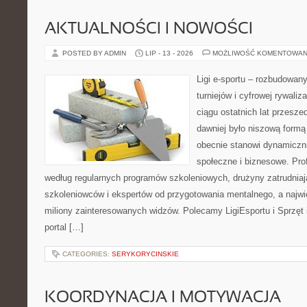
AKTUALNOŚCI I NOWOŚCI
POSTED BY ADMIN
LIP - 13 - 2026
MOŻLIWOŚĆ KOMENTOWAN
Ligi e-sportu – rozbudowany
turniejów i cyfrowej rywaliz
ciągu ostatnich lat przesz
dawniej było niszową formą
obecnie stanowi dynamiczni
społeczne i biznesowe. Prof
według regularnych programów szkoleniowych, drużyny zatrudnia
szkoleniowców i ekspertów od przygotowania mentalnego, a najwię
miliony zainteresowanych widzów. Polecamy LigiEsportu i Sprzęt i
portal […]
CATEGORIES:
SERYKORYCINSKIE
KOORDYNACJA I MOTYWACJA