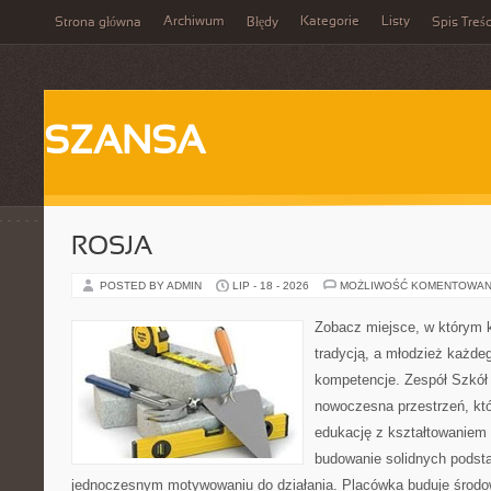
Archiwum
Kategorie
Listy
Strona główna
Błędy
Spis Treśc
SZANSA
ROSJA
POSTED BY ADMIN
LIP - 18 - 2026
MOŻLIWOŚĆ KOMENTOWAN
Zobacz miejsce, w którym k
tradycją, a młodzież każdeg
kompetencje. Zespół Szkół
nowoczesna przestrzeń, któ
edukację z kształtowaniem 
budowanie solidnych podst
jednoczesnym motywowaniu do działania. Placówka buduje środo