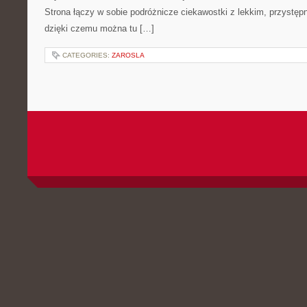
Strona łączy w sobie podróżnicze ciekawostki z lekkim, przyst
dzięki czemu można tu […]
CATEGORIES:
ZAROSLA