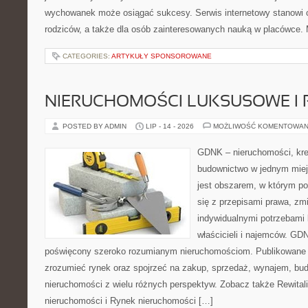
wychowanek może osiągać sukcesy. Serwis internetowy stanowi cz
rodziców, a także dla osób zainteresowanych nauką w placówce.
CATEGORIES:
ARTYKUŁY SPONSOROWANE
NIERUCHOMOŚCI LUKSUSOWE I 
POSTED BY ADMIN
LIP - 14 - 2026
MOŻLIWOŚĆ KOMENTOWAN
GDNK – nieruchomości, kre
budownictwo w jednym mie
jest obszarem, w którym p
się z przepisami prawa, z
indywidualnymi potrzebami 
właścicieli i najemców. GD
poświęcony szeroko rozumianym nieruchomościom. Publikowane m
zrozumieć rynek oraz spojrzeć na zakup, sprzedaż, wynajem, bud
nieruchomości z wielu różnych perspektyw. Zobacz także Rewitaliz
nieruchomości i Rynek nieruchomości […]