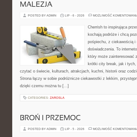
MALEZJA
POSTED BY ADMIN
LIP - 6 - 2026
MOŻLIWOŚĆ KOMENTOWAN
Cherrish to inspirująca prze
kochają podróże i chcą poz
pośpiechu, z ciekawością i
doświadczenia. To internet
który może zainteresować 
krótki city break, jak i tych
czytać o świecie, kulturach, atrakcjach, kuchni, historii oraz cod
Strona łączy w sobie podróżnicze ciekawostki z lekkim, przyst
dzięki czemu można tu […]
CATEGORIES:
ZAROSLA
BROŃ I PRZEMOC
POSTED BY ADMIN
LIP - 5 - 2026
MOŻLIWOŚĆ KOMENTOWAN