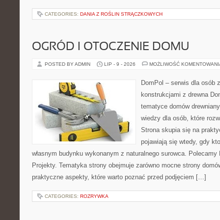
CATEGORIES:
DANIA Z ROŚLIN STRĄCZKOWYCH
OGRÓD I OTOCZENIE DOMU
POSTED BY ADMIN
LIP - 9 - 2026
MOŻLIWOŚĆ KOMENTOWAN
DomPol – serwis dla osób 
konstrukcjami z drewna Do
tematyce domów drewnianyc
wiedzy dla osób, które roz
Strona skupia się na prakt
pojawiają się wtedy, gdy k
własnym budynku wykonanym z naturalnego surowca. Polecamy Do
Projekty. Tematyka strony obejmuje zarówno mocne strony domów
praktyczne aspekty, które warto poznać przed podjęciem […]
CATEGORIES:
ROZRYWKA