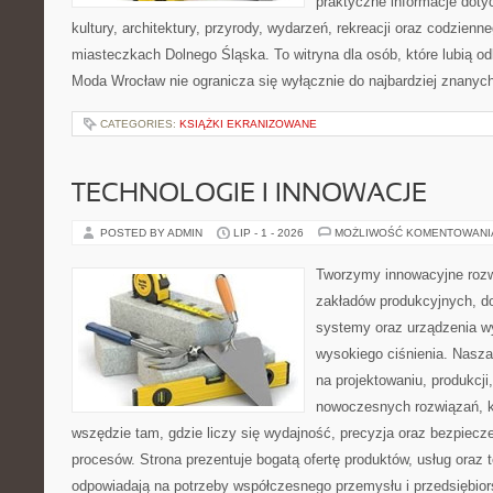
praktyczne informacje dotyc
kultury, architektury, przyrody, wydarzeń, rekreacji oraz codzienn
miasteczkach Dolnego Śląska. To witryna dla osób, które lubią odk
Moda Wrocław nie ogranicza się wyłącznie do najbardziej znanych 
CATEGORIES:
KSIĄŻKI EKRANIZOWANE
TECHNOLOGIE I INNOWACJE
POSTED BY ADMIN
LIP - 1 - 2026
MOŻLIWOŚĆ KOMENTOWAN
Tworzymy innowacyjne rozw
zakładów produkcyjnych, do
systemy oraz urządzenia w
wysokiego ciśnienia. Nasza 
na projektowaniu, produkcji
nowoczesnych rozwiązań, k
wszędzie tam, gdzie liczy się wydajność, precyzja oraz bezpie
procesów. Strona prezentuje bogatą ofertę produktów, usług oraz t
odpowiadają na potrzeby współczesnego przemysłu i przedsiębio