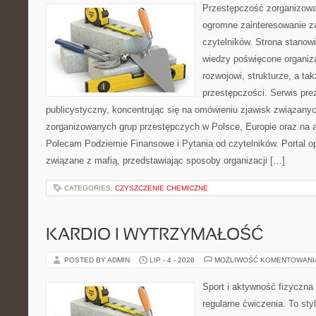
Przestępczość zorganizowan
ogromne zainteresowanie za
czytelników. Strona stano
wiedzy poświęcone organiz
rozwojowi, strukturze, a t
przestępczości. Serwis pre
publicystyczny, koncentrując się na omówieniu zjawisk związanyc
zorganizowanych grup przestępczych w Polsce, Europie oraz na 
Polecam Podziemie Finansowe i Pytania od czytelników. Portal op
związane z mafią, przedstawiając sposoby organizacji […]
CATEGORIES:
CZYSZCZENIE CHEMICZNE
KARDIO I WYTRZYMAŁOŚĆ
POSTED BY ADMIN
LIP - 4 - 2026
MOŻLIWOŚĆ KOMENTOWAN
Sport i aktywność fizyczna 
regularne ćwiczenia. To sty