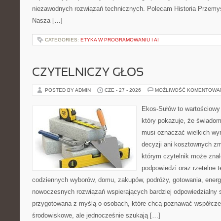
niezawodnych rozwiązań technicznych. Polecam Historia Przemys
Nasza […]
CATEGORIES:
ETYKA W PROGRAMOWANIU I AI
CZYTELNICZY GŁOS
POSTED BY ADMIN
CZE - 27 - 2026
MOŻLIWOŚĆ KOMENTOWA
Ekos-Sułów to wartościowy 
który pokazuje, że świadom
musi oznaczać wielkich wy
decyzji ani kosztownych zm
którym czytelnik może znal
podpowiedzi oraz rzetelne 
codziennych wyborów, domu, zakupów, podróży, gotowania, energii
nowoczesnych rozwiązań wspierających bardziej odpowiedzialny st
przygotowana z myślą o osobach, które chcą poznawać współcz
środowiskowe, ale jednocześnie szukają […]