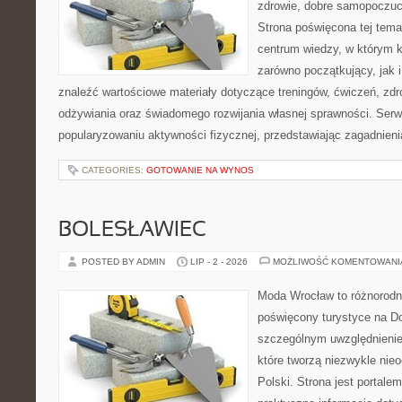
zdrowie, dobre samopoczuci
Strona poświęcona tej tem
centrum wiedzy, w którym k
zarówno początkujący, jak
znaleźć wartościowe materiały dotyczące treningów, ćwiczeń, zdr
odżywiania oraz świadomego rozwijania własnej sprawności. Serwi
popularyzowaniu aktywności fizycznej, przedstawiając zagadnien
CATEGORIES:
GOTOWANIE NA WYNOS
BOLESŁAWIEC
POSTED BY ADMIN
LIP - 2 - 2026
MOŻLIWOŚĆ KOMENTOWAN
Moda Wrocław to różnorodn
poświęcony turystyce na D
szczególnym uwzględnienie
które tworzą niezwykle nie
Polski. Strona jest portal