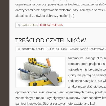
organizowania pomocy, pozyskiwania środków, prowadzenia zbiór
darczyńcami oraz angażowania wolontariuszy. Tematyka serwisu 
aktualności ze świata dobroczynności, […]
CATEGORIES:
HISTORIA I KULTURA
TREŚCI OD CZYTELNIKÓW
POSTED BY ADMIN
LIP - 10 - 2026
MOŻLIWOŚĆ KOMENTOWAN
AutomotiveBearings.pl to s
osobach, które pasjonują si
najbardziej historycznym wy
którzy nie patrzą na samoc
codzienne narzędzie, ale w
artykuł może stać się pocz
opowieści przez świat dawnych aut, legendarnych marek, przełom
zapomnianych modeli, wyścigowych sukcesów i samochodów, które
pamięci kierowców. Strona zestawia motoryzację jako […]