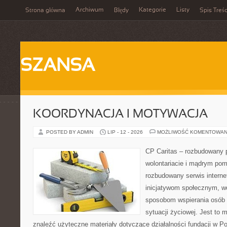
Archiwum
Kategorie
Listy
Strona główna
Błędy
Spis Treśc
SZANSA
KOORDYNACJA I MOTYWACJA
POSTED BY ADMIN
LIP - 12 - 2026
MOŻLIWOŚĆ KOMENTOWAN
CP Caritas – rozbudowany p
wolontariacie i mądrym pom
rozbudowany serwis intern
inicjatywom społecznym, wo
sposobom wspierania osób z
sytuacji życiowej. Jest to
znaleźć użyteczne materiały dotyczące działalności fundacji w Po