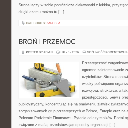
Strona łączy w sobie podróżnicze ciekawostki z lekkim, przyst
dzięki czemu można tu […]
CATEGORIES:
ZAROSLA
BROŃ I PRZEMOC
POSTED BY ADMIN
LIP - 5 - 2026
MOŻLIWOŚĆ KOMENTOWAN
Przestępczość zorganizowan
ogromne zainteresowanie za
czytelników. Strona stano
wiedzy poświęcone organiz
rozwojowi, strukturze, a t
przestępczości. Serwis pre
publicystyczny, koncentrując się na omówieniu zjawisk związanyc
zorganizowanych grup przestępczych w Polsce, Europie oraz na 
Polecam Podziemie Finansowe i Pytania od czytelników. Portal op
związane z mafią, przedstawiając sposoby organizacji […]