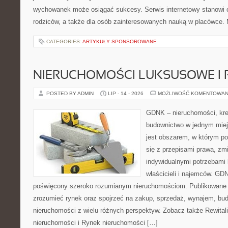
wychowanek może osiągać sukcesy. Serwis internetowy stanowi cz
rodziców, a także dla osób zainteresowanych nauką w placówce.
CATEGORIES:
ARTYKUŁY SPONSOROWANE
NIERUCHOMOŚCI LUKSUSOWE I 
POSTED BY ADMIN
LIP - 14 - 2026
MOŻLIWOŚĆ KOMENTOWAN
GDNK – nieruchomości, kre
budownictwo w jednym mie
jest obszarem, w którym p
się z przepisami prawa, z
indywidualnymi potrzebami 
właścicieli i najemców. GD
poświęcony szeroko rozumianym nieruchomościom. Publikowane m
zrozumieć rynek oraz spojrzeć na zakup, sprzedaż, wynajem, bud
nieruchomości z wielu różnych perspektyw. Zobacz także Rewitaliz
nieruchomości i Rynek nieruchomości […]