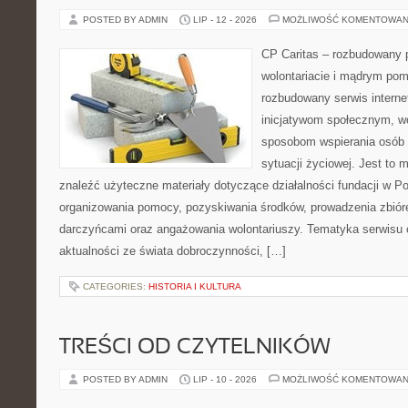
POSTED BY ADMIN
LIP - 12 - 2026
MOŻLIWOŚĆ KOMENTOWAN
CP Caritas – rozbudowany p
wolontariacie i mądrym pom
rozbudowany serwis intern
inicjatywom społecznym, wo
sposobom wspierania osób z
sytuacji życiowej. Jest to
znaleźć użyteczne materiały dotyczące działalności fundacji w Po
organizowania pomocy, pozyskiwania środków, prowadzenia zbiór
darczyńcami oraz angażowania wolontariuszy. Tematyka serwisu 
aktualności ze świata dobroczynności, […]
CATEGORIES:
HISTORIA I KULTURA
TREŚCI OD CZYTELNIKÓW
POSTED BY ADMIN
LIP - 10 - 2026
MOŻLIWOŚĆ KOMENTOWAN