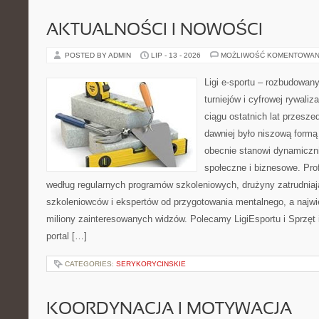
AKTUALNOŚCI I NOWOŚCI
POSTED BY ADMIN
LIP - 13 - 2026
MOŻLIWOŚĆ KOMENTOWAN
Ligi e-sportu – rozbudowany
turniejów i cyfrowej rywaliz
ciągu ostatnich lat przesz
dawniej było niszową formą
obecnie stanowi dynamiczni
społeczne i biznesowe. Prof
według regularnych programów szkoleniowych, drużyny zatrudnia
szkoleniowców i ekspertów od przygotowania mentalnego, a najwię
miliony zainteresowanych widzów. Polecamy LigiEsportu i Sprzęt i
portal […]
CATEGORIES:
SERYKORYCINSKIE
KOORDYNACJA I MOTYWACJA