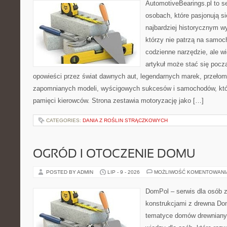
AutomotiveBearings.pl to s
osobach, które pasjonują si
najbardziej historycznym wy
którzy nie patrzą na samoc
codzienne narzędzie, ale w
artykuł może stać się pocz
opowieści przez świat dawnych aut, legendarnych marek, przełom
zapomnianych modeli, wyścigowych sukcesów i samochodów, które
pamięci kierowców. Strona zestawia motoryzację jako […]
CATEGORIES:
DANIA Z ROŚLIN STRĄCZKOWYCH
OGRÓD I OTOCZENIE DOMU
POSTED BY ADMIN
LIP - 9 - 2026
MOŻLIWOŚĆ KOMENTOWAN
DomPol – serwis dla osób 
konstrukcjami z drewna Do
tematyce domów drewnianyc