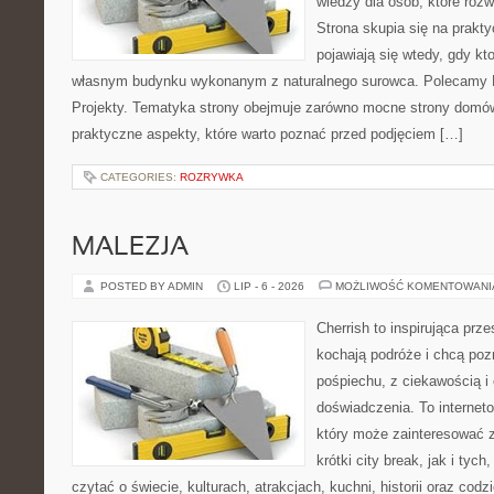
wiedzy dla osób, które roz
Strona skupia się na prakt
pojawiają się wtedy, gdy k
własnym budynku wykonanym z naturalnego surowca. Polecamy Do
Projekty. Tematyka strony obejmuje zarówno mocne strony domów
praktyczne aspekty, które warto poznać przed podjęciem […]
CATEGORIES:
ROZRYWKA
MALEZJA
POSTED BY ADMIN
LIP - 6 - 2026
MOŻLIWOŚĆ KOMENTOWAN
Cherrish to inspirująca prze
kochają podróże i chcą poz
pośpiechu, z ciekawością i
doświadczenia. To internet
który może zainteresować 
krótki city break, jak i tych
czytać o świecie, kulturach, atrakcjach, kuchni, historii oraz cod