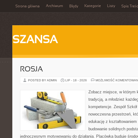
Archiwum
Kategorie
Listy
Strona główna
Błędy
Spis Treśc
SZANSA
ROSJA
POSTED BY ADMIN
LIP - 18 - 2026
MOŻLIWOŚĆ KOMENTOWAN
Zobacz miejsce, w którym k
tradycją, a młodzież każdeg
kompetencje. Zespół Szkół
nowoczesna przestrzeń, któ
edukację z kształtowaniem 
budowanie solidnych podst
jednoczesnym motywowaniu do działania. Placówka buduje środo