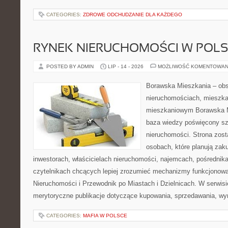
CATEGORIES:
ZDROWE ODCHUDZANIE DLA KAŻDEGO
RYNEK NIERUCHOMOŚCI W POL
POSTED BY ADMIN
LIP - 14 - 2026
MOŻLIWOŚĆ KOMENTOWAN
Borawska Mieszkania – ob
nieruchomościach, mieszka
mieszkaniowym Borawska M
baza wiedzy poświęcony sz
nieruchomości. Strona zost
osobach, które planują zak
inwestorach, właścicielach nieruchomości, najemcach, pośrednik
czytelnikach chcących lepiej zrozumieć mechanizmy funkcjonowa
Nieruchomości i Przewodnik po Miastach i Dzielnicach. W serwis
merytoryczne publikacje dotyczące kupowania, sprzedawania, wy
CATEGORIES:
MAFIA W POLSCE