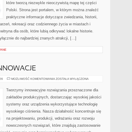
które tworzą niezwykle nieoczywistą mapę tej części
Polski. Strona jest portalem, w którym można znaleźć
praktyczne informacje dotyczące zwiedzania, historii,
ydarzeń, rekreacji oraz codziennego życia w miastach i
tryna dla osób, które lubią odkrywać lokalne historie.
łącznie do najbardziej znanych atrakcji, […]
WANE
INNOWACJE
TECHNOLOGIE
026
MOŻLIWOŚĆ KOMENTOWANIA
ZOSTAŁA WYŁĄCZONA
I
INNOWACJE
Tworzymy innowacyjne rozwiązania przeznaczone dla
zakładów produkcyjnych, dostarczając wysokiej jakości
systemy oraz urządzenia wykorzystujące technologię
wysokiego ciśnienia. Nasza działalność koncentruje się
na projektowaniu, produkcji, wdrażaniu oraz rozwoju
nowoczesnych rozwiązań, które znajdują zastosowanie