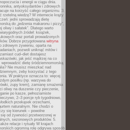
opoczucia i energii w ciągu dnia.
łonnika, antyoksydantów i zdrowych
acuje na korzyść całego organizmu. 3.
 rzetelną wiedzę? W internecie krąży
czeń: jedni sprowadzają dietę
rską do „jedzenia makaronu i pizzy”,
j oliwy i sałatek”. Dlatego warto
wiarygodnych źródeł: książek,
aukowych oraz portali prowadzonych
tyków. Dobrze przygotowana
witryna
o zdrowym żywieniu, oparta na
adaniach, pozwoli uniknąć mitów i
 zamiast cud–diet dostajesz
skazówki, jak jeść mądrzej na co
ak wprowadzić dietę śródziemnomorską
alia? Nie musisz mieszkać nad
ziemnym, żeby korzystać z tego
nia. W praktyce oznacza to: więcej
żdym posiłku (np. warzywa do
rówki, zupy krem), zamianę smażenia
ści oliwy na duszenie czy pieczenie,
ganie po kasze, pełnoziarniste
ieczywo, 2–3 porcje ryb tygodniowo,
słodkich przekąsek orzechami,
urtem naturalnym. Nie chodzi o
iczy się kierunek – powolne
 się od żywności przetworzonej w
alnych, sezonowych produktów. 5.
także relacje i rytuały W krajach
orskich ogromną rolę odgrywa sposób