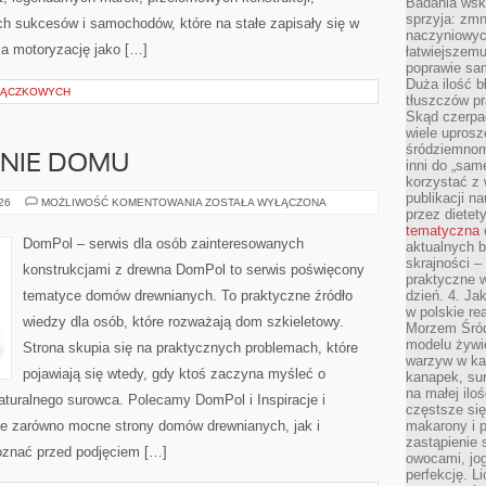
Badania wsk
sprzyja: zmn
 sukcesów i samochodów, które na stałe zapisały się w
naczyniowych
ia motoryzację jako […]
łatwiejszemu
poprawie sam
Duża ilość b
TRĄCZKOWYCH
tłuszczów pr
Skąd czerpać
wiele uprosz
śródziemnomo
ENIE DOMU
inni do „same
korzystać z 
publikacji n
OGRÓD
026
MOŻLIWOŚĆ KOMENTOWANIA
ZOSTAŁA WYŁĄCZONA
przez diete
I
OTOCZENIE
tematyczna
DOMU
DomPol – serwis dla osób zainteresowanych
aktualnych b
skrajności –
konstrukcjami z drewna DomPol to serwis poświęcony
praktyczne w
tematyce domów drewnianych. To praktyczne źródło
dzień. 4. J
w polskie re
wiedzy dla osób, które rozważają dom szkieletowy.
Morzem Śród
modelu żywie
Strona skupia się na praktycznych problemach, które
warzyw w ka
pojawiają się wtedy, gdy ktoś zaczyna myśleć o
kanapek, su
na małej ilo
uralnego surowca. Polecamy DomPol i Inspiracje i
częstsze się
je zarówno mocne strony domów drewnianych, jak i
makarony i p
zastąpienie 
poznać przed podjęciem […]
owocami, jog
perfekcję. L