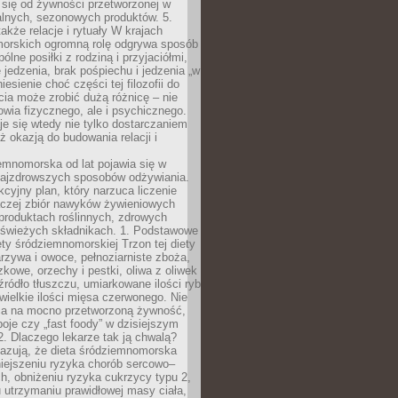
 się od żywności przetworzonej w
alnych, sezonowych produktów. 5.
także relacje i rytuały W krajach
orskich ogromną rolę odgrywa sposób
ólne posiłki z rodziną i przyjaciółmi,
 jedzenia, brak pośpiechu i jedzenia „w
iesienie choć części tej filozofii do
ia może zrobić dużą różnicę – nie
rowia fizycznego, ale i psychicznego.
je się wtedy nie tylko dostarczaniem
też okazją do budowania relacji i
emnomorska od lat pojawia się w
najzdrowszych sposobów odżywiania.
kcyjny plan, który narzuca liczenie
 raczej zbiór nawyków żywieniowych
produktach roślinnych, zdrowych
i świeżych składnikach. 1. Podstawowe
ety śródziemnomorskiej Trzon tej diety
rzywa i owoce, pełnoziarniste zboża,
zkowe, orzechy i pestki, oliwa z oliwek
źródło tłuszczu, umiarkowane ilości ryb
iewielkie ilości mięsa czerwonego. Nie
ca na mocno przetworzoną żywność,
oje czy „fast foody” w dzisiejszym
2. Dlaczego lekarze tak ją chwalą?
azują, że dieta śródziemnomorska
iejszeniu ryzyka chorób sercowo–
, obniżeniu ryzyka cukrzycy typu 2,
 utrzymaniu prawidłowej masy ciała,