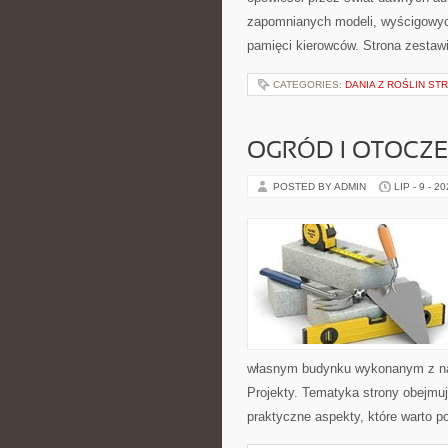
zapomnianych modeli, wyścigowych
pamięci kierowców. Strona zestaw
CATEGORIES:
DANIA Z ROŚLIN S
OGRÓD I OTOCZ
POSTED BY ADMIN
LIP - 9 - 2
własnym budynku wykonanym z nat
Projekty. Tematyka strony obejmu
praktyczne aspekty, które warto 