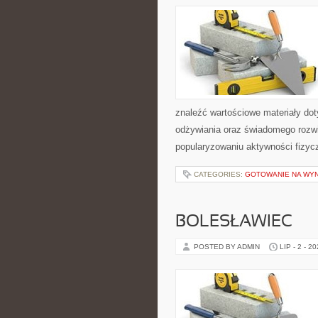
znaleźć wartościowe materiały dot
odżywiania oraz świadomego rozwij
popularyzowaniu aktywności fizyc
CATEGORIES:
GOTOWANIE NA WY
BOLESŁAWIEC
POSTED BY ADMIN
LIP - 2 - 2