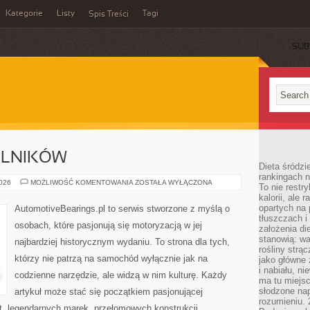
Kategorie
Listy
Tagi
Spis Treści
SUB
ELNIKÓW
Dieta śródzi
rankingach 
TREŚCI
2026
MOŻLIWOŚĆ KOMENTOWANIA
ZOSTAŁA WYŁĄCZONA
To nie restry
OD
kalorii, ale
CZYTELNIKÓW
opartych na 
AutomotiveBearings.pl to serwis stworzone z myślą o
tłuszczach 
osobach, które pasjonują się motoryzacją w jej
założenia di
stanowią: wa
najbardziej historycznym wydaniu. To strona dla tych,
rośliny strąc
którzy nie patrzą na samochód wyłącznie jak na
jako główne 
i nabiału, n
codzienne narzędzie, ale widzą w nim kulturę. Każdy
ma tu miejs
słodzone nap
artykuł może stać się początkiem pasjonującej
rozumieniu. 
t, legendarnych marek, przełomowych konstrukcji,