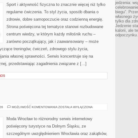
jedzenia: wsp
Sport i aktywność fizyczna to znacznie więcej niż tylko
celebrowanie
regularne ćwiczenia. To styl życia, sposób dbania o
biegu”. Przen
własnego życ
zdrowie, dobre samopoczucie oraz codzienną energię.
tylko dla zd
Jedzenie sta
Strona poświęcona tej tematyce stanowi rozbudowane
kalorii, ale 
centrum wiedzy, w którym każdy miłośnik ruchu –
odpoczynku.
zarówno początkujący, jak i zaawansowany – może
yczące treningów, ćwiczeń, zdrowego stylu życia,
ania własnej sprawności. Serwis koncentruje się na
znej, przedstawiając zagadnienia związane z […]
NOS
BOLESŁAWIEC
026
MOŻLIWOŚĆ KOMENTOWANIA
ZOSTAŁA WYŁĄCZONA
Moda Wrocław to różnorodny serwis internetowy
poświęcony turystyce na Dolnym Śląsku, ze
szczególnym uwzględnieniem Wrocławia oraz zakątków,