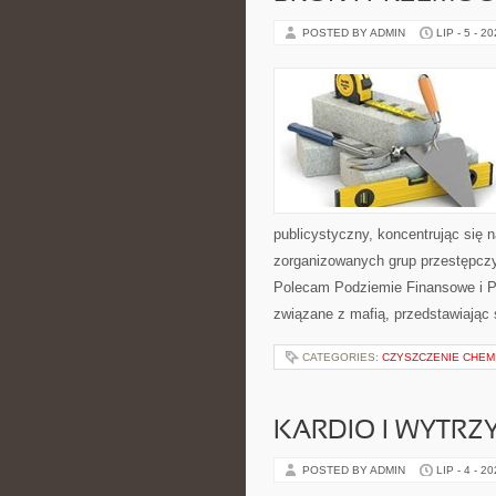
POSTED BY ADMIN
LIP - 5 - 2
publicystyczny, koncentrując się 
zorganizowanych grup przestępczy
Polecam Podziemie Finansowe i Pyt
związane z mafią, przedstawiając 
CATEGORIES:
CZYSZCZENIE CHEM
KARDIO I WYTR
POSTED BY ADMIN
LIP - 4 - 2