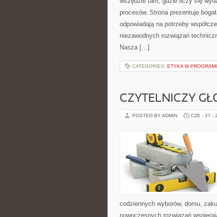
wszędzie tam, gdzie liczy się wy
procesów. Strona prezentuje bogatą
odpowiadają na potrzeby współcze
niezawodnych rozwiązań techniczn
Nasza […]
CATEGORIES:
ETYKA W PROGRAMO
CZYTELNICZY GŁ
POSTED BY ADMIN
CZE - 27 -
codziennych wyborów, domu, zakupó
nowoczesnych rozwiązań wspierając