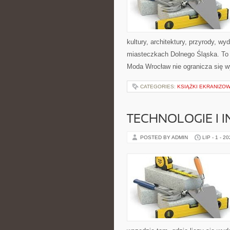
kultury, architektury, przyrody, w
miasteczkach Dolnego Śląska. To wi
Moda Wrocław nie ogranicza się wy
CATEGORIES:
KSIĄŻKI EKRANIZO
TECHNOLOGIE I 
POSTED BY ADMIN
LIP - 1 - 2