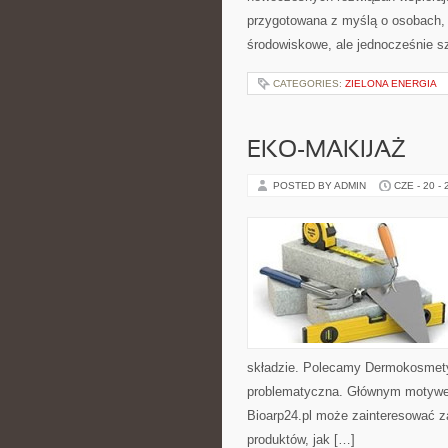
przygotowana z myślą o osobach,
środowiskowe, ale jednocześnie s
CATEGORIES:
ZIELONA ENERGIA
EKO-MAKIJAŻ
POSTED BY ADMIN
CZE - 20 -
składzie. Polecamy Dermokosmetyk
problematyczna. Głównym motywem 
Bioarp24.pl może zainteresować 
produktów, jak […]