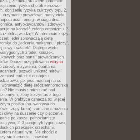
azują, że dieta śródziemnomorska
iejszeniu ryzyka chorób sercowo–
, obniżeniu ryzyka cukrzycy typu 2,
 utrzymaniu prawidłowej masy ciała,
opoczucia i energii w ciągu dnia.
łonnika, antyoksydantów i zdrowych
acuje na korzyść całego organizmu. 3.
 rzetelną wiedzę? W internecie krąży
czeń: jedni sprowadzają dietę
rską do „jedzenia makaronu i pizzy”,
j oliwy i sałatek”. Dlatego warto
wiarygodnych źródeł: książek,
aukowych oraz portali prowadzonych
tyków. Dobrze przygotowana
witryna
o zdrowym żywieniu, oparta na
adaniach, pozwoli uniknąć mitów i
 zamiast cud–diet dostajesz
skazówki, jak jeść mądrzej na co
ak wprowadzić dietę śródziemnomorską
alia? Nie musisz mieszkać nad
ziemnym, żeby korzystać z tego
nia. W praktyce oznacza to: więcej
żdym posiłku (np. warzywa do
rówki, zupy krem), zamianę smażenia
ści oliwy na duszenie czy pieczenie,
ganie po kasze, pełnoziarniste
ieczywo, 2–3 porcje ryb tygodniowo,
słodkich przekąsek orzechami,
urtem naturalnym. Nie chodzi o
iczy się kierunek – powolne