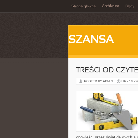
Archiwum
Strona główna
Błędy
SZANSA
TREŚCI OD CZYT
POSTED BY ADMIN
LIP - 10 - 
opowieści przez świat dawnych au