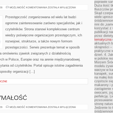
poprawie sam
Duża ilość b
BROŃ
026
MOŻLIWOŚĆ KOMENTOWANIA
ZOSTAŁA WYŁĄCZONA
tłuszczów pr
I
Skąd czerpać
PRZEMOC
wiele uprosz
Przestępczość zorganizowana od wielu lat budzi
śródziemnomo
ogromne zainteresowanie zarówno specjalistów, jak i
inni do „same
korzystać z 
czytelników. Strona stanowi kompleksowe centrum
publikacji n
wiedzy poświęcone organizacjom przestępczym, ich
przez diete
tematyczna
rozwojowi, strukturze, a także nowym formom
aktualnych b
skrajności –
przestępczości. Serwis prezentuje temat w sposób
praktyczne w
na omówieniu zjawisk związanych z działalnością
dzień. 4. J
w polskie re
ch w Polsce, Europie oraz na arenie międzynarodowej.
Morzem Śród
ania od czytelników. Portal opisuje istotne zagadnienia
modelu żywie
warzyw w ka
sposoby organizacji […]
kanapek, su
na małej ilo
częstsze się
ICZNE
makarony i p
zastąpienie 
owocami, jog
perfekcję. L
ZYMAŁOŚĆ
przesuwanie
stronę natur
KARDIO
026
MOŻLIWOŚĆ KOMENTOWANIA
ZOSTAŁA WYŁĄCZONA
Jedzenie to 
I
śródziemnom
WYTRZYMAŁOŚĆ