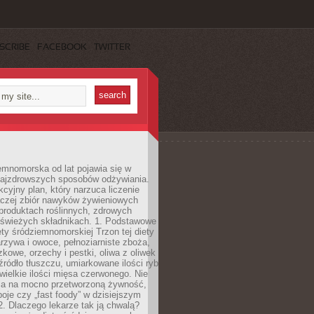
SCRIBE
FACEBOOK
TWITTER
emnomorska od lat pojawia się w
najzdrowszych sposobów odżywiania.
kcyjny plan, który narzuca liczenie
 raczej zbiór nawyków żywieniowych
produktach roślinnych, zdrowych
i świeżych składnikach. 1. Podstawowe
ety śródziemnomorskiej Trzon tej diety
rzywa i owoce, pełnoziarniste zboża,
zkowe, orzechy i pestki, oliwa z oliwek
źródło tłuszczu, umiarkowane ilości ryb
iewielkie ilości mięsa czerwonego. Nie
ca na mocno przetworzoną żywność,
oje czy „fast foody” w dzisiejszym
2. Dlaczego lekarze tak ją chwalą?