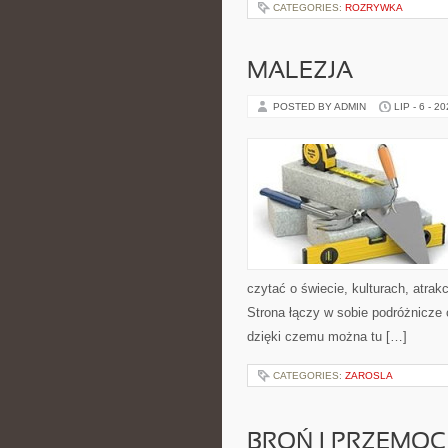
CATEGORIES:
ROZRYWKA
MALEZJA
POSTED BY ADMIN
LIP - 6 - 2
czytać o świecie, kulturach, atrakc
Strona łączy w sobie podróżnicze
dzięki czemu można tu […]
CATEGORIES:
ZAROSLA
BROŃ I PRZEMOC