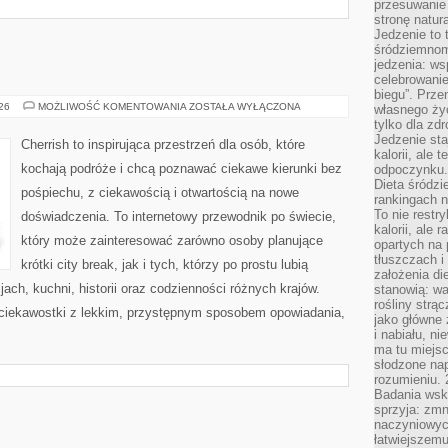
przesuwanie
stronę natur
Jedzenie to 
śródziemnom
jedzenia: wsp
celebrowanie
biegu”. Przen
MALEZJA
026
MOŻLIWOŚĆ KOMENTOWANIA
ZOSTAŁA WYŁĄCZONA
własnego życ
tylko dla zd
Jedzenie sta
Cherrish to inspirująca przestrzeń dla osób, które
kalorii, ale 
kochają podróże i chcą poznawać ciekawe kierunki bez
odpoczynku.
Dieta śródzi
pośpiechu, z ciekawością i otwartością na nowe
rankingach 
To nie restry
doświadczenia. To internetowy przewodnik po świecie,
kalorii, ale
który może zainteresować zarówno osoby planujące
opartych na 
tłuszczach 
krótki city break, jak i tych, którzy po prostu lubią
założenia di
jach, kuchni, historii oraz codzienności różnych krajów.
stanowią: wa
rośliny strąc
 ciekawostki z lekkim, przystępnym sposobem opowiadania,
jako główne 
i nabiału, n
ma tu miejs
słodzone nap
rozumieniu. 
Badania wsk
sprzyja: zmn
naczyniowych
łatwiejszemu