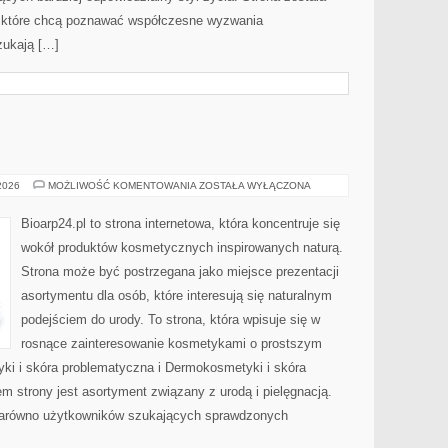
 które chcą poznawać współczesne wyzwania
zukają […]
EKO-
 2026
MOŻLIWOŚĆ KOMENTOWANIA
ZOSTAŁA WYŁĄCZONA
MAKIJAŻ
Bioarp24.pl to strona internetowa, która koncentruje się
wokół produktów kosmetycznych inspirowanych naturą.
Strona może być postrzegana jako miejsce prezentacji
asortymentu dla osób, które interesują się naturalnym
podejściem do urody. To strona, która wpisuje się w
rosnące zainteresowanie kosmetykami o prostszym
i i skóra problematyczna i Dermokosmetyki i skóra
strony jest asortyment związany z urodą i pielęgnacją.
zarówno użytkowników szukających sprawdzonych