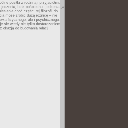
ólne posiłki z rodziną i przyjaciółmi,
 jedzenia, brak pośpiechu i jedzenia „w
iesienie choć części tej filozofii do
ia może zrobić dużą różnicę – nie
rowia fizycznego, ale i psychicznego.
je się wtedy nie tylko dostarczaniem
też okazją do budowania relacji i