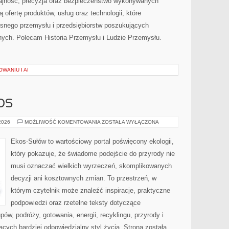
dajność, precyzja oraz bezpieczeństwo wykonywanych
 ofertę produktów, usług oraz technologii, które
snego przemysłu i przedsiębiorstw poszukujących
ych. Polecam Historia Przemysłu i Ludzie Przemysłu.
WANIU I AI
OS
CZYTELNICZY
 2026
MOŻLIWOŚĆ KOMENTOWANIA
ZOSTAŁA WYŁĄCZONA
GŁOS
Ekos-Sułów to wartościowy portal poświęcony ekologii,
który pokazuje, że świadome podejście do przyrody nie
musi oznaczać wielkich wyrzeczeń, skomplikowanych
decyzji ani kosztownych zmian. To przestrzeń, w
którym czytelnik może znaleźć inspiracje, praktyczne
podpowiedzi oraz rzetelne teksty dotyczące
w, podróży, gotowania, energii, recyklingu, przyrody i
ych bardziej odpowiedzialny styl życia. Strona została