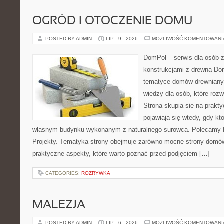
OGRÓD I OTOCZENIE DOMU
POSTED BY ADMIN
LIP - 9 - 2026
MOŻLIWOŚĆ KOMENTOWAN
DomPol – serwis dla osób 
konstrukcjami z drewna Do
tematyce domów drewnianyc
wiedzy dla osób, które roz
Strona skupia się na prakt
pojawiają się wtedy, gdy k
własnym budynku wykonanym z naturalnego surowca. Polecamy Do
Projekty. Tematyka strony obejmuje zarówno mocne strony domów
praktyczne aspekty, które warto poznać przed podjęciem […]
CATEGORIES:
ROZRYWKA
MALEZJA
POSTED BY ADMIN
LIP - 6 - 2026
MOŻLIWOŚĆ KOMENTOWAN