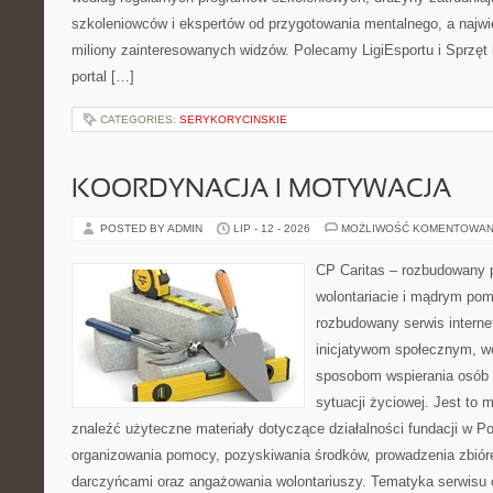
szkoleniowców i ekspertów od przygotowania mentalnego, a najwię
miliony zainteresowanych widzów. Polecamy LigiEsportu i Sprzęt i
portal […]
CATEGORIES:
SERYKORYCINSKIE
KOORDYNACJA I MOTYWACJA
POSTED BY ADMIN
LIP - 12 - 2026
MOŻLIWOŚĆ KOMENTOWAN
CP Caritas – rozbudowany p
wolontariacie i mądrym pom
rozbudowany serwis intern
inicjatywom społecznym, wo
sposobom wspierania osób z
sytuacji życiowej. Jest to
znaleźć użyteczne materiały dotyczące działalności fundacji w Po
organizowania pomocy, pozyskiwania środków, prowadzenia zbiór
darczyńcami oraz angażowania wolontariuszy. Tematyka serwisu 