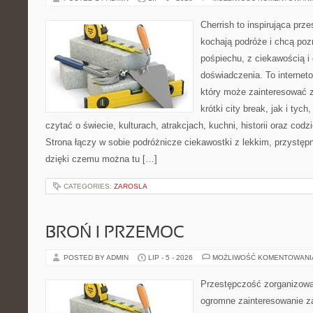
Cherrish to inspirująca prze
kochają podróże i chcą poz
pośpiechu, z ciekawością i
doświadczenia. To internet
który może zainteresować 
krótki city break, jak i tych
czytać o świecie, kulturach, atrakcjach, kuchni, historii oraz cod
Strona łączy w sobie podróżnicze ciekawostki z lekkim, przyst
dzięki czemu można tu […]
CATEGORIES:
ZAROSLA
BROŃ I PRZEMOC
POSTED BY ADMIN
LIP - 5 - 2026
MOŻLIWOŚĆ KOMENTOWAN
Przestępczość zorganizowan
ogromne zainteresowanie za