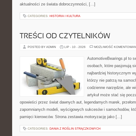
aktualności ze świata dobroczynności, […]
CATEGORIES:
HISTORIA I KULTURA
TREŚCI OD CZYTELNIKÓW
POSTED BY ADMIN
LIP - 10 - 2026
MOŻLIWOŚĆ KOMENTOWAN
AutomotiveBearings.pl to s
osobach, które pasjonują si
najbardziej historycznym wy
którzy nie patrzą na samoc
codzienne narzędzie, ale w
artykuł może stać się pocz
opowieści przez świat dawnych aut, legendarnych marek, przełom
zapomnianych modeli, wyścigowych sukcesów i samochodów, które
pamięci kierowców. Strona zestawia motoryzację jako […]
CATEGORIES:
DANIA Z ROŚLIN STRĄCZKOWYCH