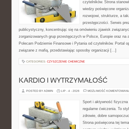
czytelników. Strona stano
wiedzy poświęcone organiz
rozwojowi, strukturze, a t
przestępczości. Serwis pre
publicystyczny, koncentrując się na omówieniu zjawisk związanyc
zorganizowanych grup przestępczych w Polsce, Europie oraz na 
Polecam Podziemie Finansowe i Pytania od czytelników. Portal op
związane z mafią, przedstawiając sposoby organizacji […]
CATEGORIES:
CZYSZCZENIE CHEMICZNE
KARDIO I WYTRZYMAŁOŚĆ
POSTED BY ADMIN
LIP - 4 - 2026
MOŻLIWOŚĆ KOMENTOWAN
Sport i aktywność fizyczna 
regularne ćwiczenia. To sty
zdrowie, dobre samopoczuci
Strona poświęcona tej tem