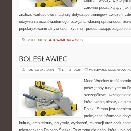
centrum wiedzy, w którym k
zarówno początkujący, jak
znaleźć wartościowe materiały dotyczące treningów, ćwiczeń, zdr
odżywiania oraz świadomego rozwijania własnej sprawności. Serwi
popularyzowaniu aktywności fizycznej, przedstawiając zagadnien
CATEGORIES:
GOTOWANIE NA WYNOS
BOLESŁAWIEC
POSTED BY ADMIN
LIP - 2 - 2026
MOŻLIWOŚĆ KOMENTOWAN
Moda Wrocław to różnorodn
poświęcony turystyce na D
szczególnym uwzględnienie
które tworzą niezwykle nie
Polski. Strona jest portal
praktyczne informacje dotyc
kultury, architektury, przyrody, wydarzeń, rekreacji oraz codzienn
miasteczkach Dolnego Śląska. To witryna dla osób, które lubią odk