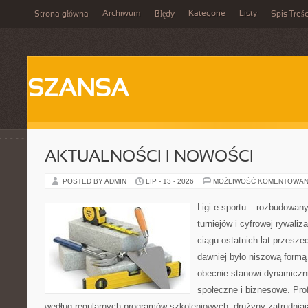
Archiwum
Kategorie
Listy
Strona główna
Błędy
Spis Treśc
SZANSA
AKTUALNOŚCI I NOWOŚCI
POSTED BY ADMIN
LIP - 13 - 2026
MOŻLIWOŚĆ KOMENTOWAN
Ligi e-sportu – rozbudowany
turniejów i cyfrowej rywaliz
ciągu ostatnich lat przesz
dawniej było niszową formą
obecnie stanowi dynamiczni
społeczne i biznesowe. Prof
według regularnych programów szkoleniowych, drużyny zatrudnia