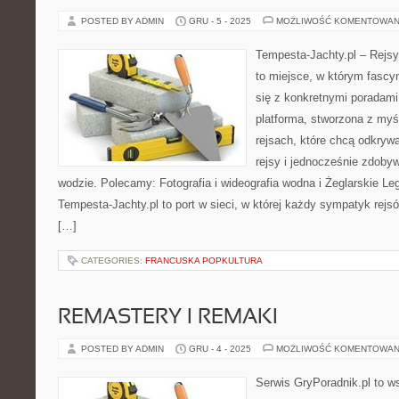
POSTED BY ADMIN
GRU - 5 - 2025
MOŻLIWOŚĆ KOMENTOWAN
Tempesta-Jachty.pl – Rejsy
to miejsce, w którym fascy
się z konkretnymi poradami
platforma, stworzona z myś
rejsach, które chcą odkryw
rejsy i jednocześnie zdob
wodzie. Polecamy: Fotografia i wideografia wodna i Żeglarskie Le
Tempesta-Jachty.pl to port w sieci, w której każdy sympatyk rejsó
[…]
CATEGORIES:
FRANCUSKA POPKULTURA
REMASTERY I REMAKI
POSTED BY ADMIN
GRU - 4 - 2025
MOŻLIWOŚĆ KOMENTOWAN
Serwis GryPoradnik.pl to ws