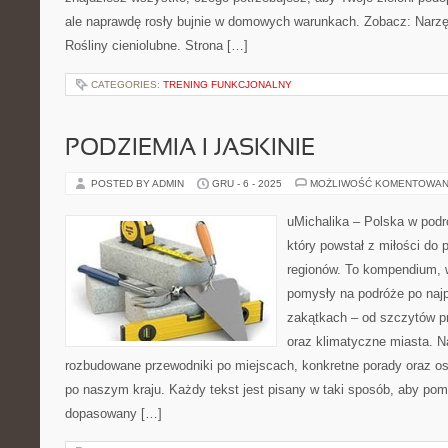
ale naprawdę rosły bujnie w domowych warunkach. Zobacz: Narzęd
Rośliny cieniolubne. Strona […]
CATEGORIES:
TRENING FUNKCJONALNY
PODZIEMIA I JASKINIE
POSTED BY ADMIN
GRU - 6 - 2025
MOŻLIWOŚĆ KOMENTOWAN
uMichalika – Polska w podr
który powstał z miłości do
regionów. To kompendium, w
pomysły na podróże po najp
zakątkach – od szczytów pr
oraz klimatyczne miasta. N
rozbudowane przewodniki po miejscach, konkretne porady oraz os
po naszym kraju. Każdy tekst jest pisany w taki sposób, aby po
dopasowany […]