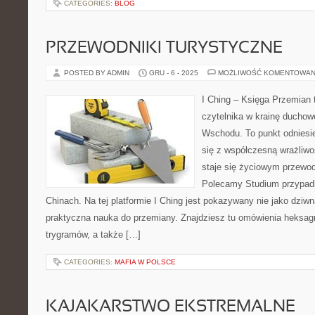
CATEGORIES:
BLOG
PRZEWODNIKI TURYSTYCZNE
POSTED BY ADMIN
GRU - 6 - 2025
MOŻLIWOŚĆ KOMENTOWAN
I Ching – Księga Przemian t
czytelnika w krainę duchow
Wschodu. To punkt odniesie
się z współczesną wrażliw
staje się życiowym przewo
Polecamy Studium przypadk
Chinach. Na tej platformie I Ching jest pokazywany nie jako dziwn
praktyczna nauka do przemiany. Znajdziesz tu omówienia heksag
trygramów, a także […]
CATEGORIES:
MAFIA W POLSCE
KAJAKARSTWO EKSTREMALNE