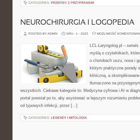
CATEGORIES:
PRZEPISY Z PRZYPRAWAMI
NEUROCHIRURGIA I LOGOPEDIA
POSTED BY ADMIN
GRU - 1 - 2025
MOŻLIWOŚĆ KOMENTOWAN
LCL-Laryngolog.pl – serwis
myślą o czytelnikach, któr
o chorobach uszu, nosa i ga
którym praktyczne porady s
kliniczną, a skomplikowan
tłumaczone na przystępnym
wszystkich. Ciekawe kategorie to: Medycyna cyfrowa i AI w diagn
portal powstał po to, aby asystować w lepszym rozumieniu probl
od typowych infekcji, przez […]
CATEGORIES:
LEGENDY I MITOLOGIA