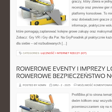
graczy, który zbiera w jedn
recenzje oraz preview gier 
platformy konsolowe. To mi
oraz doświadczeni gracze 
informacje, praktyczne wsk
które pomagają zaplanować kolejne growe zakupy oraz maksymaln
Zobacz: Gry VR i Gry dla Par. Na GryPoradnik.pl praktycznie każ
dla siebie – od rozbudowanych […]
CATEGORIES:
ŁĄCZNOŚĆ I INTERNET RZECZY (IOT)
ROWEROWE EVENTY I IMPREZY L
ROWEROWE BEZPIECZEŃSTWO 
POSTED BY ADMIN
GRU - 2 - 2025
MOŻLIWOŚĆ KOMENTOWAN
ProfiBike.pl to strona tem
dwóm kółkom oraz wszystki
przemieszczaniem się na ro