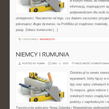
w którym miłość do rowerów
informacją, inspirującymi o
podpowiedziami dla osób n
umiejętności. Niezależnie od tego, czy dopiero zaczynasz przygod
pokonujesz długie dystanse, na ProfiBike.pl znajdziesz materiały,
pasję. Zobacz koniecznie […]
CATEGORIES:
IRISHROOTS
NIEMCY I RUMUNIA
POSTED BY ADMIN
GRU - 2 - 2025
MOŻLIWOŚĆ KOMENTOWAN
Zlotoloto.pl to serwis stwo
wyprawach, który łączy w s
tipy oraz opisy ciekawych 
To miejsce, gdzie rodzice 
rzetelnych treści znajdą k
podróży z najmłodszymi i n
Turystycznie polecamy Nowa Zelandia i Województwo wielkopolskie