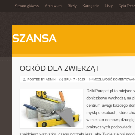
Archiwum
Kategorie
Listy
Strona główna
Błędy
Spis Treśc
SZANSA
OGRÓD DLA ZWIERZĄT
POSTED BY ADMIN
GRU - 7 - 2025
MOŻLIWOŚĆ KOMENTOWAN
DzikiParapet.pl to miejsce w
doniczkowe wychodzą na pie
centrum uwagi każdego dom
myślą o osobach, które chc
w miejsko-domową dżunglę, 
praktycznych podpowiedzi. 
znajdziesz wszystko, czego potrzebujesz, aby Twoje zieloni podop