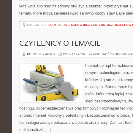
lecz wolą spojrzeć na zdrowy styl życia szerzej: przez pryzmat s
tematy, które mogą zainteresować zarówno osoby stawiające pierws
CATEGORIES:
LODY DLA ALERGIKÓW (BEZ GLUTENU, BEZ ORZECHÓW I
CZYTELNICY O TEMACIE
POSTED BY ADMIN
CZE - 17 - 2026
MOŻLIWOŚĆ KOMENTOWA
Internat.com.pl to rozbudo
nowym technologiom oraz 
które wiążą się z codzienn
mobilnych. Strona może b
osób, które chcą lepiej zro
sieci bezprzewodowych, św
hostingu, cyberbezpieczeństwa oraz firmowych rozwiązań techno
stronie: Internet Radiowy i Satelitarny i Bezpieczeństwo w Sieci. 
technologia zostaje pokazana w sposób zrozumiały. Zamiast tech
może znaleźć […]