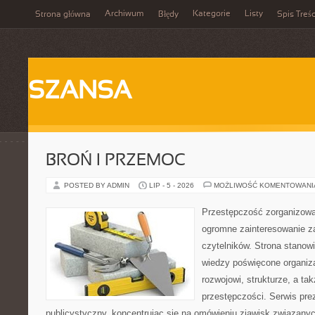
Archiwum
Kategorie
Listy
Strona główna
Błędy
Spis Treśc
SZANSA
BROŃ I PRZEMOC
POSTED BY ADMIN
LIP - 5 - 2026
MOŻLIWOŚĆ KOMENTOWAN
Przestępczość zorganizowan
ogromne zainteresowanie za
czytelników. Strona stano
wiedzy poświęcone organiz
rozwojowi, strukturze, a t
przestępczości. Serwis pre
publicystyczny, koncentrując się na omówieniu zjawisk związanyc