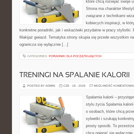
które chcą rozwijać swoje 
Strona ma charakter lifesty
związane z technikami wiza
kobiecych inspiracji, w kt
konkretne poradniki, jak i wskazówki przydatne w pracy stylistki.
Makijaż gwiazd. Tematyka strony skupia się przede wszystkim na 
ogranicza się wyłącznie […]
CATEGORIES:
PORADNIKI DLA POCZĄTKUJĄCYCH
TRENINGI NA SPALANIE KALORII
POSTED BY ADMIN
CZE - 18 - 2026
MOŻLIWOŚĆ KOMENTOWA
Spalarnia kalorii – przyst
stylu życia Spalarnia kalori
o osobach, które chcą prz
sylwetki i szukają konkret
prosty sposób. To przestrze
chcą opierać się wyłącznie