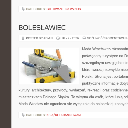
CATEGORIES:
GOTOWANIE NA WYNOS
BOLESŁAWIEC
POSTED BY ADMIN
LIP - 2 - 2026
MOŻLIWOŚĆ KOMENTOWAN
Moda Wrocław to różnorodn
poświęcony turystyce na D
szczególnym uwzględnienie
które tworzą niezwykle nie
Polski. Strona jest portal
praktyczne informacje dotyc
kultury, architektury, przyrody, wydarzeń, rekreacji oraz codzienn
miasteczkach Dolnego Śląska. To witryna dla osób, które lubią odk
Moda Wrocław nie ogranicza się wyłącznie do najbardziej znanych 
CATEGORIES:
KSIĄŻKI EKRANIZOWANE