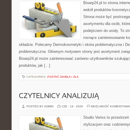
Bioarp24.pl to strona intern
wokół produktów kosmetycz
Strona może być postrzegan
asortymentu dla osób, które
podejściem do urody. To str
rosnące zainteresowanie k
składzie. Polecamy Dermokosmetyki i skóra problematyczna i De
problematyczna. Głównym motywem strony jest asortyment związa
Bioarp24.pl może zainteresować zarówno użytkowników szukają
produktów, jak […]
CATEGORIES:
POSTAĆ DIABŁA I ZŁA
CZYTELNICY ANALIZUJĄ
POSTED BY ADMIN
CZE - 19 - 2026
MOŻLIWOŚĆ KOMENTOWA
Studio Veriss to przestrzeń
stylizacjom oraz codzienny