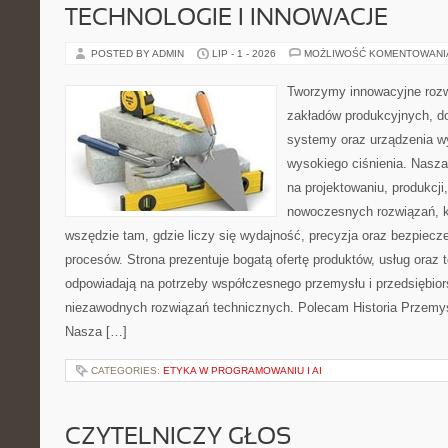
TECHNOLOGIE I INNOWACJE
POSTED BY ADMIN
LIP - 1 - 2026
MOŻLIWOŚĆ KOMENTOWAN
Tworzymy innowacyjne rozw
zakładów produkcyjnych, do
systemy oraz urządzenia w
wysokiego ciśnienia. Nasza 
na projektowaniu, produkcji
nowoczesnych rozwiązań, k
wszędzie tam, gdzie liczy się wydajność, precyzja oraz bezpie
procesów. Strona prezentuje bogatą ofertę produktów, usług oraz t
odpowiadają na potrzeby współczesnego przemysłu i przedsiębio
niezawodnych rozwiązań technicznych. Polecam Historia Przemys
Nasza […]
CATEGORIES:
ETYKA W PROGRAMOWANIU I AI
CZYTELNICZY GŁOS